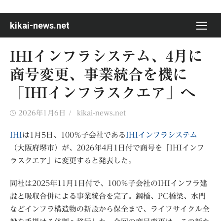
Skip
to
kikai-news.net
content
IHIインフラシステム、4月に
商号変更、事業統合を機に
「IHIインフラスクエア」へ
Posted
Author
2026年1月6日
kikai-news.net
on
IHI
は1月5日、100％子会社である
IHIインフラシステム
（大阪府堺市）が、2026年4月1日付で商号を「IHIインフ
ラスクエア」に変更すると発表した。
同社は2025年11月1日付で、100％子会社のIHIインフラ建
設と吸収合併による事業統合を完了。鋼橋、PC橋梁、水門
などインフラ構造物の新設から保全まで、ライフサイクル全