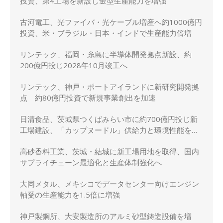
投資、第4工場を新設し金型生産能力を増強
古河電工、光ファイバ・光ケーブル増産へ約1000億円
投資、米・ブラジル・日本・インドで生産能力倍増
リンテック、福岡・糸島に半導体開発拠点新設、約
200億円投じ2028年10月竣工へ
リンテック、神戸・ポートアイランドに新研究開発拠
点 約80億円投資で新規事業創出を加速
日清食品、茨城県つくばみらい市に約700億円投じ新
工場建設、「カップヌードル」供給力と環境性能を強
化
高砂香料工業、茨城・結城に新工場用地を取得、国内
サプライチェーン最適化と生産体制強化へ
大同メタル、メキシコでデータセンター向けエンジン
軸受の生産能力を1.5倍に増強
神戸製鋼所、大安製造所のアルミ砂型鋳造設備を増