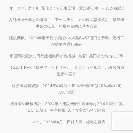
オークマ、約140 億円投じて江南工場（愛知県江南市）に2棟建設
古河機械金属と川崎重工、アーステクニカの株式譲渡検討、破砕機
事業の拡充・発展を目的に基本合意
建設機械、2026年度出荷は横ばいの2兆8,457億円と予測、建機工
が需要見通し発表
米国関税拡大に日欧建機業界が危機感、総額1兆円超の輸出に打撃
【余談】NHK『探検ファクトリー』、ミニショベルのクボタ枚方製
造所を紹介
財務省貿易統計、2024年の建設・鉱山機械輸出は10％減の1兆
7,684億円
経産省の機械統計、2024年の建設機械生産金額は20.4％減の1兆
5,545億円、生産数量は0.4％増の434,764台
コマツ、2025年4月１日付人事・組織を発表