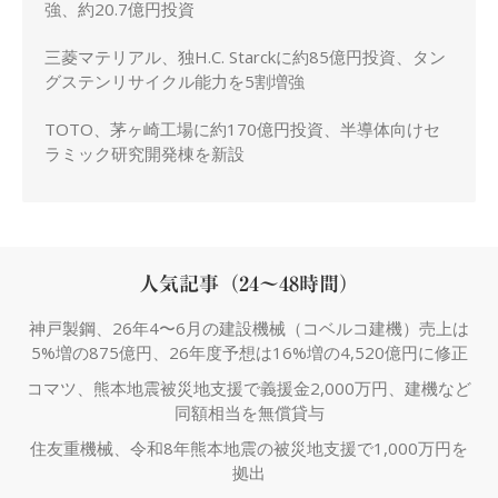
強、約20.7億円投資
三菱マテリアル、独H.C. Starckに約85億円投資、タン
グステンリサイクル能力を5割増強
TOTO、茅ヶ崎工場に約170億円投資、半導体向けセ
ラミック研究開発棟を新設
人気記事（24～48時間）
神戸製鋼、26年4〜6月の建設機械（コベルコ建機）売上は
5%増の875億円、26年度予想は16%増の4,520億円に修正
コマツ、熊本地震被災地支援で義援金2,000万円、建機など
同額相当を無償貸与
住友重機械、令和8年熊本地震の被災地支援で1,000万円を
拠出