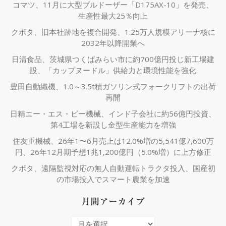
コマツ、11月に大型ブルドーザー「D175AX-10」を発売、
生産性最大25％向上
クボタ、旧本社跡地を複合開発、1.25万人規模アリーナ核に
2032年以降開業へ
日清食品、茨城県つくばみらい市に約700億円投じ新工場建
設、「カップヌードル」供給力と環境性能を強化
豊田自動織機、1.0～3.5t積ガソリン式フォークリフトの出荷
再開
日精エー・エス・ビー機械、インド子会社に約56億円投資、
第4工場を新設し金型生産能力を増強
住友重機械、26年1〜6月売上は12.0%増の5,541億7,600万
円、26年12月期予想1兆1,200億円（5.0%増）に上方修正
クボタ、遠隔監視対応の無人自動運転トラクタ投入、国産初
の市場投入でスマート農業を加速
月間アーカイブ
月