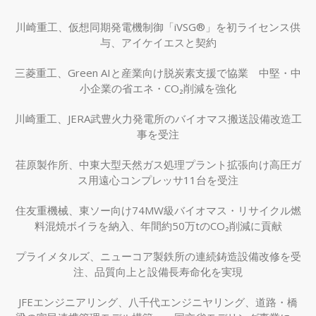
川崎重工、仮想同期発電機制御「iVSG®」を初ライセンス供
与、アイケイエスと契約
三菱重工、Green AIと産業向け脱炭素支援で協業 中堅・中
小企業の省エネ・CO₂削減を強化
川崎重工、JERA武豊火力発電所のバイオマス搬送設備改造工
事を受注
荏原製作所、中東大型天然ガス処理プラント拡張向け高圧ガ
ス用遠心コンプレッサ11台を受注
住友重機械、東ソー向け74MW級バイオマス・リサイクル燃
料混焼ボイラを納入、年間約50万tのCO₂削減に貢献
プライメタルズ、ニューコア製鉄所の連続鋳造設備改修を受
注、品質向上と設備長寿命化を実現
JFEエンジニアリング、八千代エンジニヤリング、道路・橋