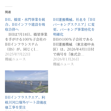
関連
IHI、橋梁・水門事業を統
IHI運搬機械、社名を「IHI
合、IHIインフラ建設を吸
パーキングスクエア」に変
収合併へ
更、パーキング事業特化を
IHIは7月18日、橋梁事業
明確化
を手がける100％子会社の
IHIの100％子会社である
IHIインフラシステム
IHI運搬機械 （東京都中央
（IIS）が、同じくI…
区）は、2026年4月1日付
2025年7月22日
で商号を「株式会…
機械ニュース
2026年1月26日
機械ニュース
IHIインフラスクエア、利
根川河口堰外ゲート設備改
修工事を受注