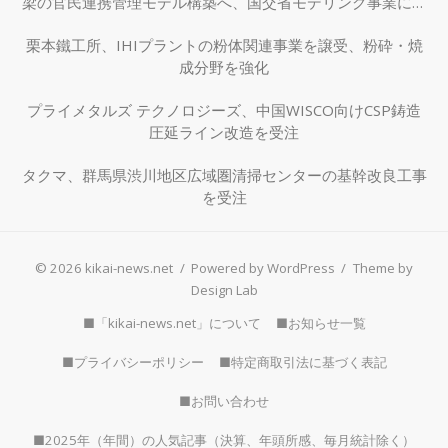
梁の官民連携管理モデル構築へ、国交省モデリング事業に採
択
栗本鐵工所、IHIプラントの粉体関連事業を譲受、粉砕・焼
成分野を強化
プライメタルズ テクノロジーズ、中国WISCO向けCSP鋳造
圧延ライン改造を受注
タクマ、群馬県渋川地区広域圏清掃センターの基幹改良工事
を受注
© 2026 kikai-news.net
/
Powered by WordPress
/
Theme by
Design Lab
■「kikai-news.net」について
■お知らせ一覧
■プライバシーポリシー
■特定商取引法に基づく表記
■お問い合わせ
■2025年（年間）の人気記事（決算、年頭所感、毎月統計除く）