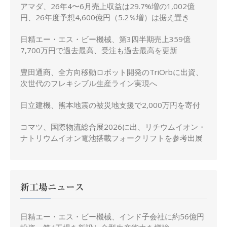
アマダ、26年4〜6月売上収益は29.7%増の1,002億
円、26年度予想4,600億円（5.2％増）は据え置き
日精エー・エス・ビー機械、第3四半期売上359億
7,700万円で過去最高、受注も過去最高を更新
豊田通商、全方向移動ロボット開発のTriOrbに出資、
次世代のフレキシブル生産ライン実現へ
日立建機、熊本地震の被災地支援で2,000万円を寄付
コマツ、国際物流総合展2026に出、リチウムイオン・
ナトリウムイオン電池搭載フォークリフトを参考出展
新工場ニュース
日精エー・エス・ビー機械、インド子会社に約56億円