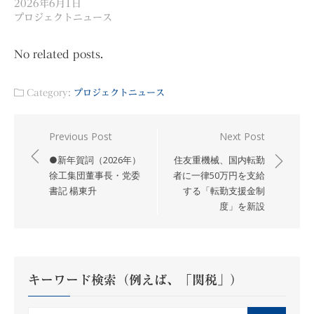
2026年6月1日
プロジェクトニュース
No related posts.
Category:
プロジェクトニュース
投
Previous Post
Next Post
稿
●新年賀詞（2026年）
住友重機械、国内転勤
ナ
徐工集団董事長・党委
者に一律50万円を支給
書記 楊東升
する「転勤支援金制
ビ
度」を新設
ゲ
ー
シ
ョ
キーワード検索（例えば、「関税」）
ン