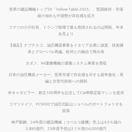
世界の建設機械トップ50「Yellow Table 2025」、堅調維持・市場
縮小傾向も中国勢が存在感を拡大
コマツの小川社長、トランプ政権で最も危惧されるのは関税、年末
会見より
【補足】ナブテスコ、油圧機器事業をイタリア企業に譲渡、技術継
承とグローバル再編、欧州との融合で再出発
タダノ、IHI運搬機械の運搬システム事業を買収
日本の油圧機器メーカー、世界市場で存在感を示すも競争激化：再
編と次世代技術への挑戦
米キャタピラー、創立100周年を記念してCat®限定版マシンを提供
コマツドイツ、PC9000で油圧式鉱山ショベルのポートフォリオを
拡張
神戸製鋼、24年度の建設機械（コベルコ建機）売上は4.0％減の
3,880億円、25年度予想は3.1％増の4,000億円