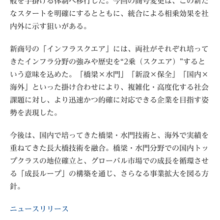
般を手掛ける体制へ移行した。今回の商号変更は、この新た
なスタートを明確にするとともに、統合による相乗効果を社
内外に示す狙いがある。
新商号の「インフラスクエア」には、両社がそれぞれ培って
きたインフラ分野の強みや歴史を“2乗（スクエア）”すると
いう意味を込めた。「橋梁×水門」「新設×保全」「国内×
海外」といった掛け合わせにより、複雑化・高度化する社会
課題に対し、より迅速かつ的確に対応できる企業を目指す姿
勢を表現した。
今後は、国内で培ってきた橋梁・水門技術と、海外で実績を
重ねてきた長大橋技術を融合。橋梁・水門分野での国内トッ
プクラスの地位確立と、グローバル市場での成長を循環させ
る「成長ループ」の構築を通じ、さらなる事業拡大を図る方
針。
ニュースリリース