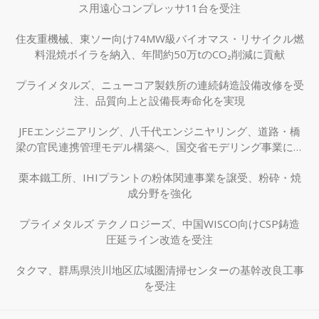
ス用遠心コンプレッサ11台を受注
住友重機械、東ソー向け74MW級バイオマス・リサイクル燃
料混焼ボイラを納入、年間約50万tのCO₂削減に貢献
プライメタルズ、ニューコア製鉄所の連続鋳造設備改修を受
注、品質向上と設備長寿命化を実現
JFEエンジニアリング、八千代エンジニヤリング、道路・橋
梁の官民連携管理モデル構築へ、国交省モデリング事業に採
択
栗本鐵工所、IHIプラントの粉体関連事業を譲受、粉砕・焼
成分野を強化
プライメタルズ テクノロジーズ、中国WISCO向けCSP鋳造
圧延ライン改造を受注
タクマ、群馬県渋川地区広域圏清掃センターの基幹改良工事
を受注