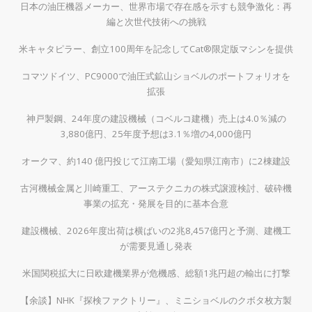
日本の油圧機器メーカー、世界市場で存在感を示すも競争激化：再
編と次世代技術への挑戦
米キャタピラー、創立100周年を記念してCat®限定版マシンを提供
コマツドイツ、PC9000で油圧式鉱山ショベルのポートフォリオを
拡張
神戸製鋼、24年度の建設機械（コベルコ建機）売上は4.0％減の
3,880億円、25年度予想は3.1％増の4,000億円
オークマ、約140 億円投じて江南工場（愛知県江南市）に2棟建設
古河機械金属と川崎重工、アーステクニカの株式譲渡検討、破砕機
事業の拡充・発展を目的に基本合意
建設機械、2026年度出荷は横ばいの2兆8,457億円と予測、建機工
が需要見通し発表
米国関税拡大に日欧建機業界が危機感、総額1兆円超の輸出に打撃
【余談】NHK『探検ファクトリー』、ミニショベルのクボタ枚方製