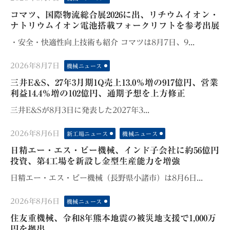
on
コマツ、国際物流総合展2026に出、リチウムイオン・
ナトリウムイオン電池搭載フォークリフトを参考出展
・安全・快適性向上技術も紹介 コマツは8月7日、9...
Posted
2026年8月7日
機械ニュース
on
三井E&S、27年3月期1Q売上13.0％増の917億円、営業
利益14.4％増の102億円、通期予想を上方修正
三井E&Sが8月3日に発表した2027年3...
Posted
2026年8月6日
新工場ニュース
機械ニュース
on
日精エー・エス・ビー機械、インド子会社に約56億円
投資、第4工場を新設し金型生産能力を増強
日精エー・エス・ビー機械（長野県小諸市）は8月6日...
Posted
2026年8月6日
機械ニュース
on
住友重機械、令和8年熊本地震の被災地支援で1,000万
円を拠出