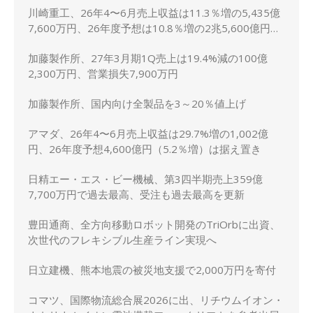
川崎重工、26年4〜6月売上収益は11.3％増の5,435億
7,600万円、26年度予想は10.8％増の2兆5,600億円に
上方修正
加藤製作所、27年3月期1Q売上は19.4%減の100億
2,300万円、営業損失7,900万円
加藤製作所、国内向け全製品を3～20％値上げ
アマダ、26年4〜6月売上収益は29.7%増の1,002億
円、26年度予想4,600億円（5.2％増）は据え置き
日精エー・エス・ビー機械、第3四半期売上359億
7,700万円で過去最高、受注も過去最高を更新
豊田通商、全方向移動ロボット開発のTriOrbに出資、
次世代のフレキシブル生産ライン実現へ
日立建機、熊本地震の被災地支援で2,000万円を寄付
コマツ、国際物流総合展2026に出、リチウムイオン・