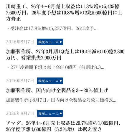
on
川崎重工、26年4〜6月売上収益は11.3％増の5,435億
7,600万円、26年度予想は10.8％増の2兆5,600億円に上
方修正
・受注高は17.8％増の5,257億円、26年度予...
Posted
2026年8月7日
機械ニュース
on
加藤製作所、27年3月期1Q売上は19.4%減の100億2,300
万円、営業損失7,900万円
・27年度通期予想は売上高610億円（前期比8.3...
Posted
2026年8月7日
機械ニュース
on
加藤製作所、国内向け全製品を3～20％値上げ
加藤製作所は8月7日、国内向け全製品を対象に価格改...
Posted
2026年8月7日
機械ニュース
on
アマダ、26年4〜6月売上収益は29.7%増の1,002億円、
26年度予想4,600億円（5.2％増）は据え置き