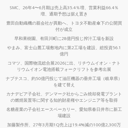
SMC、26年4〜6月期は売上高35.4％増、営業利益66.4％
増、通期予想は据え置き
豊田自動織機の親会社が異動へ、トヨタ不動産傘下の公開買
付が成立
早和果樹園、有田川町に28億円投じ搾汁工場を新設
やまみ、富士山麓工場敷地内に第2工場を建設、総投資56.1
億円
コマツ、国際物流総合展2026に出、リチウムイオン・ナト
リウムイオン電池搭載フォークリフトを参考出展
ナブテスコ、約50億円投じて油圧機器の垂井工場（岐阜県）
を建て替え
カナデビア子会社、デンマーク社からごみ焼却発電プラント
の燃焼装置等に関する知的財産権やエンジニア等を取得
名糖産業の子会社エースベーカリー、愛知県春日井市に新工
場建設
加藤製作所、27年3月期1Q売上は19.4%減の100億2,300万