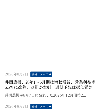
Posted
2026年8月7日
機械ニュース
on
井関農機、26年1〜6月期は増収増益、営業利益率
5.5％に改善、欧州が牽引 通期予想は据え置き
井関農機が8月7日に発表した2026年12月期第2...
Posted
2026年8月7日
機械ニュース