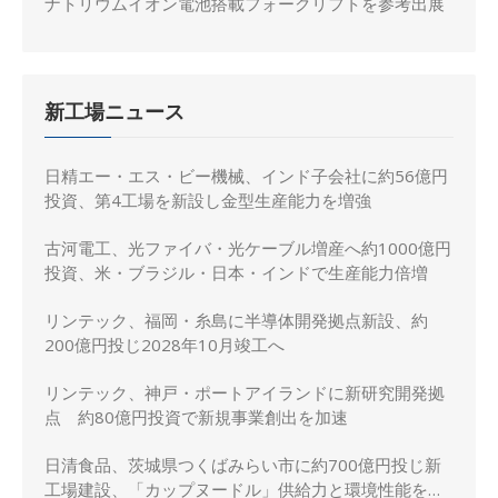
ナトリウムイオン電池搭載フォークリフトを参考出展
新工場ニュース
日精エー・エス・ビー機械、インド子会社に約56億円
投資、第4工場を新設し金型生産能力を増強
古河電工、光ファイバ・光ケーブル増産へ約1000億円
投資、米・ブラジル・日本・インドで生産能力倍増
リンテック、福岡・糸島に半導体開発拠点新設、約
200億円投じ2028年10月竣工へ
リンテック、神戸・ポートアイランドに新研究開発拠
点 約80億円投資で新規事業創出を加速
日清食品、茨城県つくばみらい市に約700億円投じ新
工場建設、「カップヌードル」供給力と環境性能を強