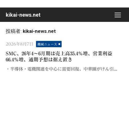
Skip
to
kikai-news.net
content
投稿者:
kikai-news.net
Posted
2026年8月7日
機械ニュース
on
SMC、26年4〜6月期は売上高35.4％増、営業利益
66.4％増、通期予想は据え置き
・半導体・電機関連を中心に需要回復、中華圏がけん引...