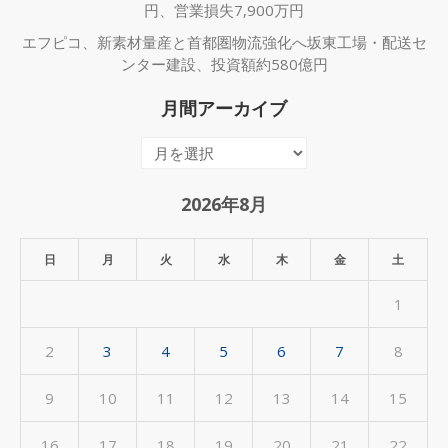
円、営業損失7,900万円
エフピコ、新素材量産と首都圏物流強化へ坂東工場・配送セ
ンター建設、投資額約580億円
月間アーカイブ
月
間
ア
2026年8月
ー
カ
日
月
火
水
木
金
土
イ
1
ブ
2
3
4
5
6
7
8
9
10
11
12
13
14
15
16
17
18
19
20
21
22