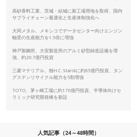
化
高砂香料工業、茨城・結城に新工場用地を取得、国内
サプライチェーン最適化と生産体制強化へ
大同メタル、メキシコでデータセンター向けエンジン
軸受の生産能力を1.5倍に増強
神戸製鋼所、大安製造所のアルミ砂型鋳造設備を増
強、約20.7億円投資
三菱マテリアル、独H.C. Starckに約85億円投資、タン
グステンリサイクル能力を5割増強
TOTO、茅ヶ崎工場に約170億円投資、半導体向けセ
ラミック研究開発棟を新設
人気記事（24～48時間）