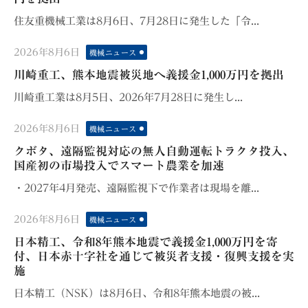
住友重機械工業は8月6日、7月28日に発生した「令...
Posted
2026年8月6日
機械ニュース
on
川崎重工、熊本地震被災地へ義援金1,000万円を拠出
川崎重工業は8月5日、2026年7月28日に発生し...
Posted
2026年8月6日
機械ニュース
on
クボタ、遠隔監視対応の無人自動運転トラクタ投入、
国産初の市場投入でスマート農業を加速
・2027年4月発売、遠隔監視下で作業者は現場を離...
Posted
2026年8月6日
機械ニュース
on
日本精工、令和8年熊本地震で義援金1,000万円を寄
付、日本赤十字社を通じて被災者支援・復興支援を実
施
日本精工（NSK）は8月6日、令和8年熊本地震の被...