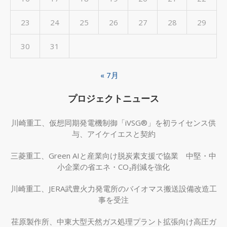
23
24
25
26
27
28
29
30
31
« 7月
プロジェクトニュース
川崎重工、仮想同期発電機制御「iVSG®」を初ライセンス供
与、アイケイエスと契約
三菱重工、Green AIと産業向け脱炭素支援で協業 中堅・中
小企業の省エネ・CO₂削減を強化
川崎重工、JERA武豊火力発電所のバイオマス搬送設備改造工
事を受注
荏原製作所、中東大型天然ガス処理プラント拡張向け高圧ガ