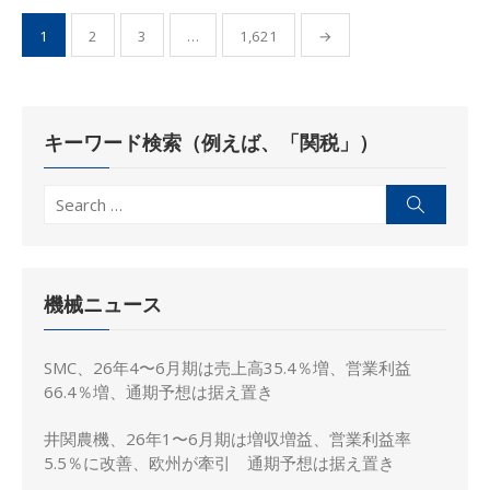
投
1
2
3
…
1,621
→
稿
の
ペ
キーワード検索（例えば、「関税」）
ー
ジ
Search
Search
送
for:
り
機械ニュース
SMC、26年4〜6月期は売上高35.4％増、営業利益
66.4％増、通期予想は据え置き
井関農機、26年1〜6月期は増収増益、営業利益率
5.5％に改善、欧州が牽引 通期予想は据え置き