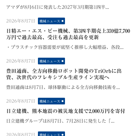
アマダが8月6日に発表した2027年3月期第1四半...
Posted
2026年8月7日
機械ニュース
on
日精エー・エス・ビー機械、第3四半期売上359億7,700
万円で過去最高、受注も過去最高を更新
・プラスチック容器需要が底堅く推移し大幅増益、各段...
Posted
2026年8月7日
機械ニュース
on
豊田通商、全方向移動ロボット開発のTriOrbに出
資、次世代のフレキシブル生産ライン実現へ
豊田通商は8月7日、球体駆動による全方向移動技術を...
Posted
2026年8月7日
機械ニュース
on
日立建機、熊本地震の被災地支援で2,000万円を寄付
日立建機グループは8月7日、7月28日に発生した「...
Posted
2026年8月7日
機械ニュース