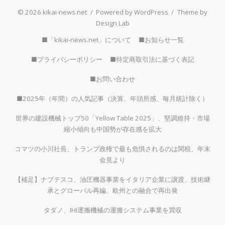
© 2026 kikai-news.net
/
Powered by WordPress
/
Theme by
Design Lab
■「kikai-news.net」について
■お知らせ一覧
■プライバシーポリシー
■特定商取引法に基づく表記
■お問い合わせ
■2025年（年間）の人気記事（決算、年頭所感、毎月統計除く）
世界の建設機械トップ50「Yellow Table 2025」、堅調維持・市場
縮小傾向も中国勢が存在感を拡大
コマツの小川社長、トランプ政権で最も危惧されるのは関税、年末
会見より
【補足】ナブテスコ、油圧機器事業をイタリア企業に譲渡、技術継
承とグローバル再編、欧州との融合で再出発
タダノ、IHI運搬機械の運搬システム事業を買収