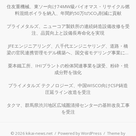
住友重機械、東ソー向け74MW級バイオマス・リサイクル燃
料混焼ボイラを納入、年間約50万tのCO₂削減に貢献
プライメタルズ、ニューコア製鉄所の連続鋳造設備改修を受
注、品質向上と設備長寿命化を実現
JFEエンジニアリング、八千代エンジニヤリング、道路・橋
梁の官民連携管理モデル構築へ、国交省モデリング事業に採
択
栗本鐵工所、IHIプラントの粉体関連事業を譲受、粉砕・焼
成分野を強化
プライメタルズ テクノロジーズ、中国WISCO向けCSP鋳造
圧延ライン改造を受注
タクマ、群馬県渋川地区広域圏清掃センターの基幹改良工事
を受注
© 2026 kikai-news.net
/
Powered by WordPress
/
Theme by