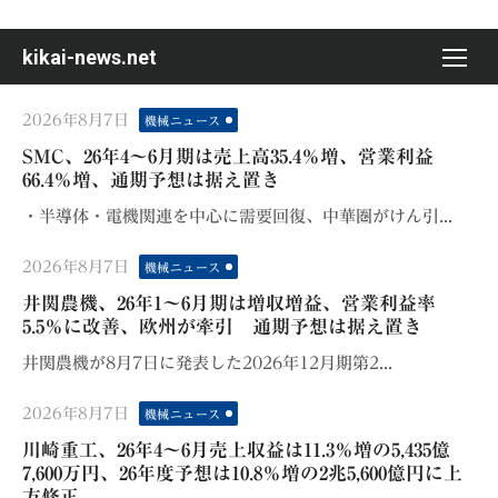
Skip
to
kikai-news.net
content
Posted
2026年8月7日
機械ニュース
on
SMC、26年4〜6月期は売上高35.4％増、営業利益
66.4％増、通期予想は据え置き
・半導体・電機関連を中心に需要回復、中華圏がけん引...
Posted
2026年8月7日
機械ニュース
on
井関農機、26年1〜6月期は増収増益、営業利益率
5.5％に改善、欧州が牽引 通期予想は据え置き
井関農機が8月7日に発表した2026年12月期第2...
Posted
2026年8月7日
機械ニュース
on
川崎重工、26年4〜6月売上収益は11.3％増の5,435億
7,600万円、26年度予想は10.8％増の2兆5,600億円に上
方修正