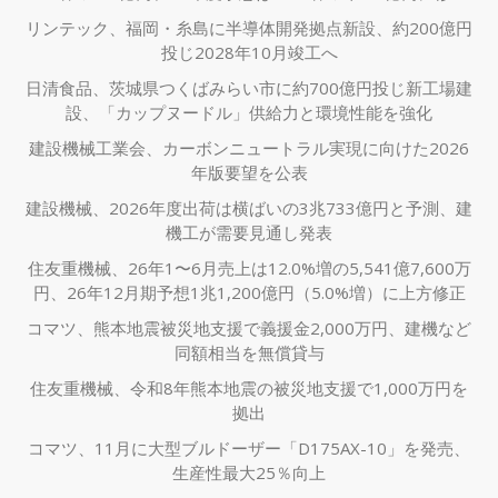
リンテック、福岡・糸島に半導体開発拠点新設、約200億円
投じ2028年10月竣工へ
日清食品、茨城県つくばみらい市に約700億円投じ新工場建
設、「カップヌードル」供給力と環境性能を強化
建設機械工業会、カーボンニュートラル実現に向けた2026
年版要望を公表
建設機械、2026年度出荷は横ばいの3兆733億円と予測、建
機工が需要見通し発表
住友重機械、26年1〜6月売上は12.0%増の5,541億7,600万
円、26年12月期予想1兆1,200億円（5.0%増）に上方修正
コマツ、熊本地震被災地支援で義援金2,000万円、建機など
同額相当を無償貸与
住友重機械、令和8年熊本地震の被災地支援で1,000万円を
拠出
コマツ、11月に大型ブルドーザー「D175AX-10」を発売、
生産性最大25％向上