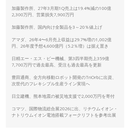
上方修正
加藤製作所、27年3月期1Q売上は19.4%減の100億
2,300万円、営業損失7,900万円
加藤製作所、国内向け全製品を3～20％値上げ
アマダ、26年4〜6月売上収益は29.7%増の1,002億
円、26年度予想4,600億円（5.2％増）は据え置き
日精エー・エス・ビー機械、第3四半期売上359億
7,700万円で過去最高、受注も過去最高を更新
豊田通商、全方向移動ロボット開発のTriOrbに出資、
次世代のフレキシブル生産ライン実現へ
日立建機、熊本地震の被災地支援で2,000万円を寄付
コマツ、国際物流総合展2026に出、リチウムイオン・
ナトリウムイオン電池搭載フォークリフトを参考出展