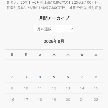
タダノ、26年1〜6月売上高10.8%増の1,825億8,100万円、
営業利益82.1%増の148億7,800万円、通期予想は据え置き
月間アーカイブ
月
間
ア
2026年8月
ー
カ
日
月
火
水
木
金
土
イ
1
ブ
2
3
4
5
6
7
8
9
10
11
12
13
14
15
16
17
18
19
20
21
22