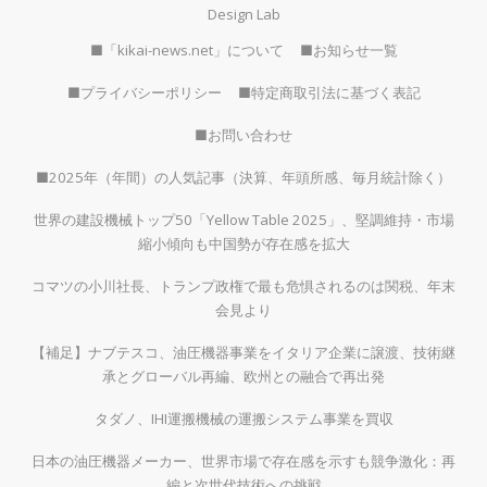
Design Lab
■「kikai-news.net」について
■お知らせ一覧
■プライバシーポリシー
■特定商取引法に基づく表記
■お問い合わせ
■2025年（年間）の人気記事（決算、年頭所感、毎月統計除く）
世界の建設機械トップ50「Yellow Table 2025」、堅調維持・市場
縮小傾向も中国勢が存在感を拡大
コマツの小川社長、トランプ政権で最も危惧されるのは関税、年末
会見より
【補足】ナブテスコ、油圧機器事業をイタリア企業に譲渡、技術継
承とグローバル再編、欧州との融合で再出発
タダノ、IHI運搬機械の運搬システム事業を買収
日本の油圧機器メーカー、世界市場で存在感を示すも競争激化：再
編と次世代技術への挑戦