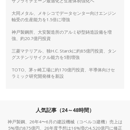
サプライチェーン最適化と生産体制強化へ
大同メタル、メキシコでデータセンター向けエンジン
軸受の生産能力を1.5倍に増強
神戸製鋼所、大安製造所のアルミ砂型鋳造設備を増
強、約20.7億円投資
三菱マテリアル、独H.C. Starckに約85億円投資、タン
グステンリサイクル能力を5割増強
TOTO、茅ヶ崎工場に約170億円投資、半導体向けセ
ラミック研究開発棟を新設
人気記事（24～48時間）
神戸製鋼、26年4〜6月の建設機械（コベルコ建機）売上は
5%増の875億円、26年度予想は16%増の4,520億円に修正