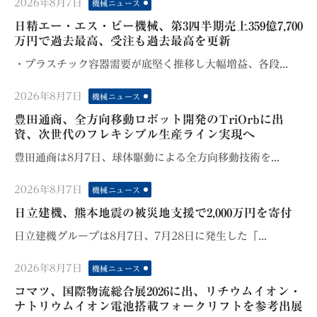
Posted
2026年8月7日
機械ニュース
on
日精エー・エス・ビー機械、第3四半期売上359億7,700
万円で過去最高、受注も過去最高を更新
・プラスチック容器需要が底堅く推移し大幅増益、各段...
Posted
2026年8月7日
機械ニュース
on
豊田通商、全方向移動ロボット開発のTriOrbに出
資、次世代のフレキシブル生産ライン実現へ
豊田通商は8月7日、球体駆動による全方向移動技術を...
Posted
2026年8月7日
機械ニュース
on
日立建機、熊本地震の被災地支援で2,000万円を寄付
日立建機グループは8月7日、7月28日に発生した「...
Posted
2026年8月7日
機械ニュース
on
コマツ、国際物流総合展2026に出、リチウムイオン・
ナトリウムイオン電池搭載フォークリフトを参考出展