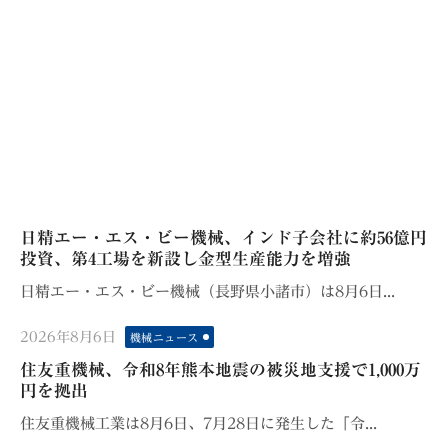
日精エー・エス・ビー機械、インド子会社に約56億円
投資、第4工場を新設し金型生産能力を増強
日精エー・エス・ビー機械（長野県小諸市）は8月6日...
Posted
2026年8月6日
機械ニュース
on
住友重機械、令和8年熊本地震の被災地支援で1,000万
円を拠出
住友重機械工業は8月6日、7月28日に発生した「令...