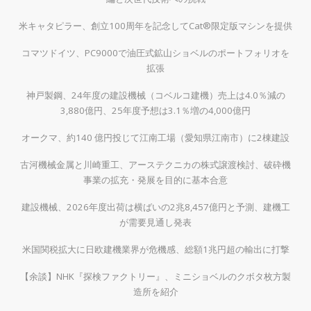
米キャタピラー、創立100周年を記念してCat®限定版マシンを提供
コマツドイツ、PC9000で油圧式鉱山ショベルのポートフォリオを
拡張
神戸製鋼、24年度の建設機械（コベルコ建機）売上は4.0％減の
3,880億円、25年度予想は3.1％増の4,000億円
オークマ、約140 億円投じて江南工場（愛知県江南市）に2棟建設
古河機械金属と川崎重工、アーステクニカの株式譲渡検討、破砕機
事業の拡充・発展を目的に基本合意
建設機械、2026年度出荷は横ばいの2兆8,457億円と予測、建機工
が需要見通し発表
米国関税拡大に日欧建機業界が危機感、総額1兆円超の輸出に打撃
【余談】NHK『探検ファクトリー』、ミニショベルのクボタ枚方製
造所を紹介