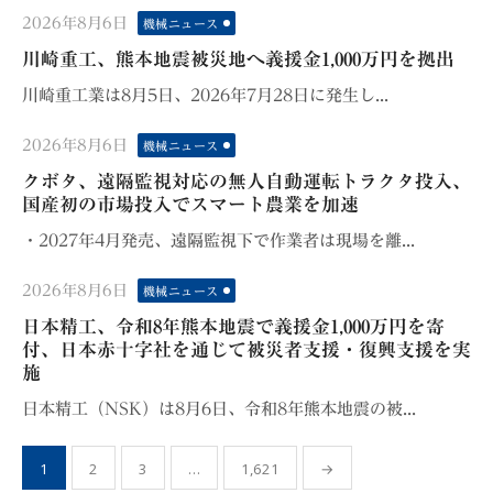
Posted
2026年8月6日
機械ニュース
on
川崎重工、熊本地震被災地へ義援金1,000万円を拠出
川崎重工業は8月5日、2026年7月28日に発生し...
Posted
2026年8月6日
機械ニュース
on
クボタ、遠隔監視対応の無人自動運転トラクタ投入、
国産初の市場投入でスマート農業を加速
・2027年4月発売、遠隔監視下で作業者は現場を離...
Posted
2026年8月6日
機械ニュース
on
日本精工、令和8年熊本地震で義援金1,000万円を寄
付、日本赤十字社を通じて被災者支援・復興支援を実
施
日本精工（NSK）は8月6日、令和8年熊本地震の被...
投
1
2
3
…
1,621
→
稿