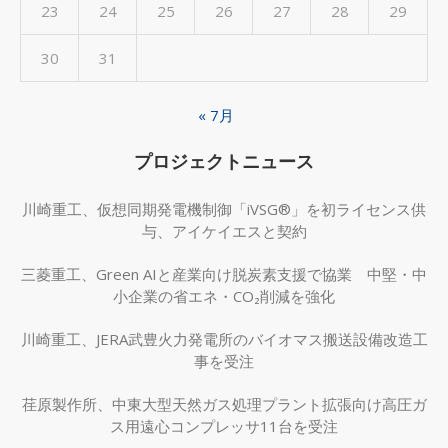
23
24
25
26
27
28
29
30
31
« 7月
プロジェクトニュース
川崎重工、仮想同期発電機制御「iVSG®」を初ライセンス供
与、アイケイエスと契約
三菱重工、Green AIと産業向け脱炭素支援で協業 中堅・中
小企業の省エネ・CO₂削減を強化
川崎重工、JERA武豊火力発電所のバイオマス搬送設備改造工
事を受注
荏原製作所、中東大型天然ガス処理プラント拡張向け高圧ガ
ス用遠心コンプレッサ11台を受注