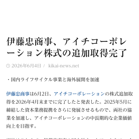
伊藤忠商事、アイチコーポレ
ーション株式の追加取得完了
Posted
Author
2026年6月4日
kikai-news.net
on
・国内ライフサイクル事業と海外展開を加速
伊藤忠商事
は6月2日、
アイチコーポレーション
の株式追加取
得を2026年4月末までに完了したと発表した。2025年5月に
締結した資本業務提携をさらに発展させるもので、両社の協
業を加速し、アイチコーポレーションの中長期的な企業価値
向上を目指す。