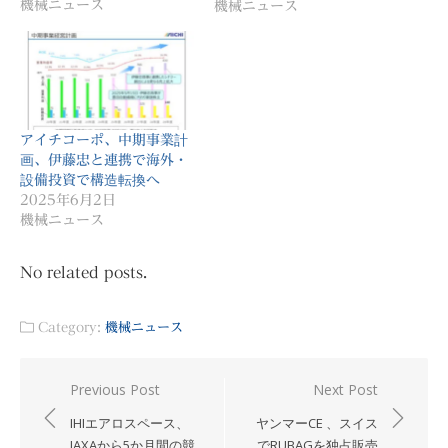
機械ニュース
機械ニュース
アイチコーポ、中期事業計
画、伊藤忠と連携で海外・
設備投資で構造転換へ
2025年6月2日
機械ニュース
No related posts.
Category:
機械ニュース
投
Previous Post
Next Post
稿
IHIエアロスペース、
ヤンマーCE 、スイス
ナ
JAXAから5か月間の競
でRUBAGを独占販売