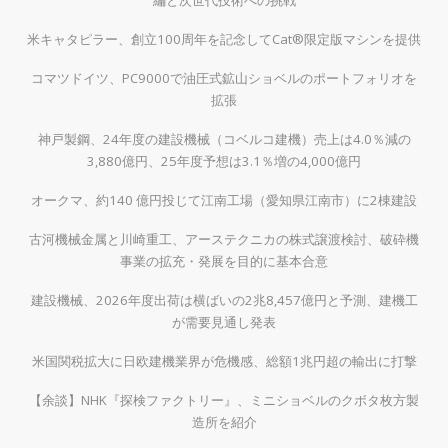
米キャタピラー、創立100周年を記念してCat®限定版マシンを提供
コマツドイツ、PC9000で油圧式鉱山ショベルのポートフォリオを
拡張
神戸製鋼、24年度の建設機械（コベルコ建機）売上は4.0％減の
3,880億円、25年度予想は3.1％増の4,000億円
オークマ、約140 億円投じて江南工場（愛知県江南市）に2棟建設
古河機械金属と川崎重工、アーステクニカの株式譲渡検討、破砕機
事業の拡充・発展を目的に基本合意
建設機械、2026年度出荷は横ばいの2兆8,457億円と予測、建機工
が需要見通し発表
米国関税拡大に日欧建機業界が危機感、総額1兆円超の輸出に打撃
【余談】NHK『探検ファクトリー』、ミニショベルのクボタ枚方製
造所を紹介