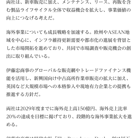
両社は、新車販売に加え、メンテナンス、リース、再販を含
む製品ライフサイクル全体で収益機会を拡大し、事業価値の
向上につなげる考えだ。
海外事業についても成長戦略を加速する。欧州やASEAN地
域を中心に、インフラ維持更新需要や都市化の進展を背景と
した市場開拓を進めており、共同で市場調査や販売機会の創
出に取り組んでいる。
伊藤忠商事のグローバルな販売網やトレードファイナンス機
能を活用し、新興国向け中古高所作業車販売の拡大に加え、
英国など大規模市場への本格参入や現地有力企業との提携も
推進する方針だ。
両社は2029年度までに海外売上高150億円、海外売上比率
20％の達成を目標に掲げており、段階的な海外事業拡大を進
める。