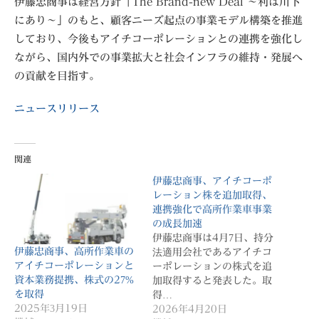
伊藤忠商事は経営方針「The Brand-new Deal ～利は川下
にあり～」のもと、顧客ニーズ起点の事業モデル構築を推進
しており、今後もアイチコーポレーションとの連携を強化し
ながら、国内外での事業拡大と社会インフラの維持・発展へ
の貢献を目指す。
ニュースリリース
関連
伊藤忠商事、アイチコーポ
レーション株を追加取得、
連携強化で高所作業車事業
の成長加速
伊藤忠商事は4月7日、持分
伊藤忠商事、高所作業車の
法適用会社であるアイチコ
アイチコーポレーションと
ーポレーションの株式を追
資本業務提携、株式の27%
加取得すると発表した。取
を取得
得…
2025年3月19日
2026年4月20日