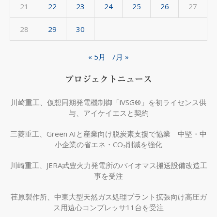
21
22
23
24
25
26
27
28
29
30
« 5月
7月 »
プロジェクトニュース
川崎重工、仮想同期発電機制御「iVSG®」を初ライセンス供
与、アイケイエスと契約
三菱重工、Green AIと産業向け脱炭素支援で協業 中堅・中
小企業の省エネ・CO₂削減を強化
川崎重工、JERA武豊火力発電所のバイオマス搬送設備改造工
事を受注
荏原製作所、中東大型天然ガス処理プラント拡張向け高圧ガ
ス用遠心コンプレッサ11台を受注