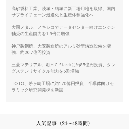
化
高砂香料工業、茨城・結城に新工場用地を取得、国内
サプライチェーン最適化と生産体制強化へ
大同メタル、メキシコでデータセンター向けエンジン
軸受の生産能力を1.5倍に増強
神戸製鋼所、大安製造所のアルミ砂型鋳造設備を増
強、約20.7億円投資
三菱マテリアル、独H.C. Starckに約85億円投資、タン
グステンリサイクル能力を5割増強
TOTO、茅ヶ崎工場に約170億円投資、半導体向けセ
ラミック研究開発棟を新設
人気記事（24～48時間）