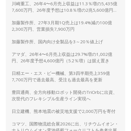
川崎重工、26年4〜6月売上収益は11.3％増の5,435億
7,600万円、26年度予想は10.8％増の2兆5,600億円に
上方修正
加藤製作所、27年3月期1Q売上は19.4%減の100億
2,300万円、営業損失7,900万円
加藤製作所、国内向け全製品を3～20％値上げ
アマダ、26年4〜6月売上収益は29.7%増の1,002億
円、26年度予想4,600億円（5.2％増）は据え置き
日精エー・エス・ビー機械、第3四半期売上359億
7,700万円で過去最高、受注も過去最高を更新
豊田通商、全方向移動ロボット開発のTriOrbに出資、
次世代のフレキシブル生産ライン実現へ
日立建機、熊本地震の被災地支援で2,000万円を寄付
コマツ、国際物流総合展2026に出、リチウムイオン・
ナトリウムイオン電池搭載フォークリフトを参考出展