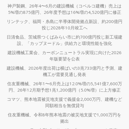
神戸製鋼、26年4〜6月の建設機械（コベルコ建機）売上は
5%増の875億円、26年度予想は16%増の4,520億円に修正
リンテック、福岡・糸島に半導体開発拠点新設、約200億円
投じ2028年10月竣工へ
日清食品、茨城県つくばみらい市に約700億円投じ新工場建
設、「カップヌードル」供給力と環境性能を強化
建設機械工業会、カーボンニュートラル実現に向けた2026
年版要望を公表
建設機械、2026年度出荷は横ばいの3兆733億円と予測、建
機工が需要見通し発表
住友重機械、26年1〜6月売上は12.0%増の5,541億7,600万
円、26年12月期予想1兆1,200億円（5.0%増）に上方修正
コマツ、熊本地震被災地支援で義援金2,000万円、建機など
同額相当を無償貸与
住友重機械、令和8年熊本地震の被災地支援で1,000万円を
拠出