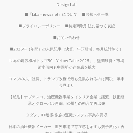
Design Lab
■「kikai-news.net」について
■お知らせ一覧
■プライバシーポリシー
■特定商取引法に基づく表記
■お問い合わせ
■2025年（年間）の人気記事（決算、年頭所感、毎月統計除く）
世界の建設機械トップ50「Yellow Table 2025」、堅調維持・市場
縮小傾向も中国勢が存在感を拡大
コマツの小川社長、トランプ政権で最も危惧されるのは関税、年末
会見より
【補足】ナブテスコ、油圧機器事業をイタリア企業に譲渡、技術継
承とグローバル再編、欧州との融合で再出発
タダノ、IHI運搬機械の運搬システム事業を買収
日本の油圧機器メーカー、世界市場で存在感を示すも競争激化：再
編と次世代技術への挑戦