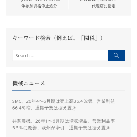
争参加資格停止処分
代理店に指定
ビ
ゲ
ー
シ
キーワード検索（例えば、「関税」）
ョ
ン
Search
Search
for:
機械ニュース
SMC、26年4〜6月期は売上高35.4％増、営業利益
66.4％増、通期予想は据え置き
井関農機、26年1〜6月期は増収増益、営業利益率
5.5％に改善、欧州が牽引 通期予想は据え置き