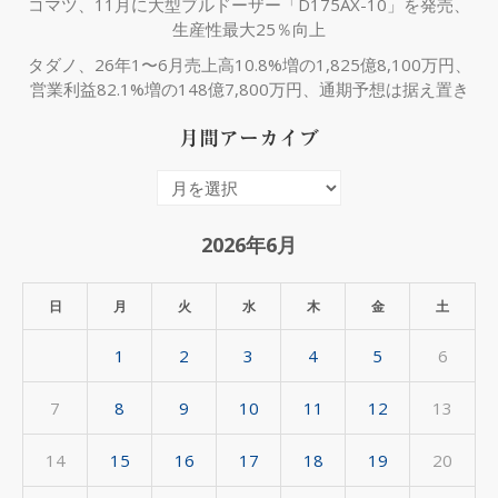
コマツ、11月に大型ブルドーザー「D175AX-10」を発売、
生産性最大25％向上
タダノ、26年1〜6月売上高10.8%増の1,825億8,100万円、
営業利益82.1%増の148億7,800万円、通期予想は据え置き
月間アーカイブ
月
間
ア
2026年6月
ー
カ
日
月
火
水
木
金
土
イ
1
2
3
4
5
6
ブ
7
8
9
10
11
12
13
14
15
16
17
18
19
20