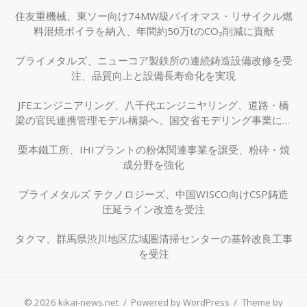
住友重機械、東ソー向け74MW級バイオマス・リサイクル燃
料混焼ボイラを納入、年間約50万tのCO₂削減に貢献
プライメタルズ、ニューコア製鉄所の連続鋳造設備改修を受
注、品質向上と設備長寿命化を実現
JFEエンジニアリング、八千代エンジニヤリング、道路・橋
梁の官民連携管理モデル構築へ、国交省モデリング事業に採
択
栗本鐵工所、IHIプラントの粉体関連事業を譲受、粉砕・焼
成分野を強化
プライメタルズ テクノロジーズ、中国WISCO向けCSP鋳造
圧延ライン改造を受注
タクマ、群馬県渋川地区広域圏清掃センターの基幹改良工事
を受注
© 2026 kikai-news.net
/
Powered by WordPress
/
Theme by