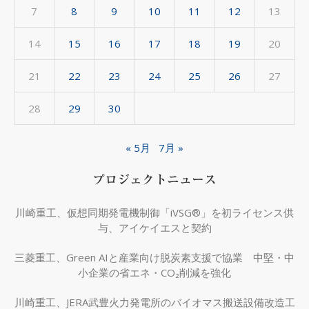
7
8
9
10
11
12
13
14
15
16
17
18
19
20
21
22
23
24
25
26
27
28
29
30
« 5月
7月 »
プロジェクトニュース
川崎重工、仮想同期発電機制御「iVSG®」を初ライセンス供
与、アイケイエスと契約
三菱重工、Green AIと産業向け脱炭素支援で協業 中堅・中
小企業の省エネ・CO₂削減を強化
川崎重工、JERA武豊火力発電所のバイオマス搬送設備改造工