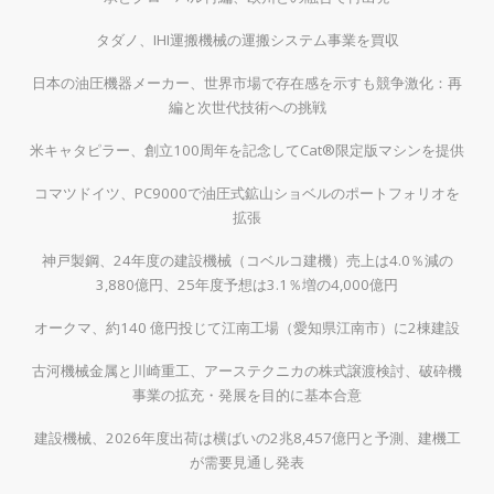
タダノ、IHI運搬機械の運搬システム事業を買収
日本の油圧機器メーカー、世界市場で存在感を示すも競争激化：再
編と次世代技術への挑戦
米キャタピラー、創立100周年を記念してCat®限定版マシンを提供
コマツドイツ、PC9000で油圧式鉱山ショベルのポートフォリオを
拡張
神戸製鋼、24年度の建設機械（コベルコ建機）売上は4.0％減の
3,880億円、25年度予想は3.1％増の4,000億円
オークマ、約140 億円投じて江南工場（愛知県江南市）に2棟建設
古河機械金属と川崎重工、アーステクニカの株式譲渡検討、破砕機
事業の拡充・発展を目的に基本合意
建設機械、2026年度出荷は横ばいの2兆8,457億円と予測、建機工
が需要見通し発表