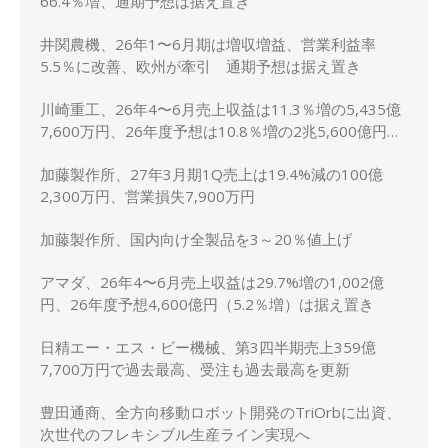
66.4％増、通期予想は据え置き
井関農機、26年1〜6月期は増収増益、営業利益率
5.5％に改善、欧州が牽引 通期予想は据え置き
川崎重工、26年4〜6月売上収益は11.3％増の5,435億
7,600万円、26年度予想は10.8％増の2兆5,600億円に
上方修正
加藤製作所、27年3月期1Q売上は19.4%減の100億
2,300万円、営業損失7,900万円
加藤製作所、国内向け全製品を3～20％値上げ
アマダ、26年4〜6月売上収益は29.7%増の1,002億
円、26年度予想4,600億円（5.2％増）は据え置き
日精エー・エス・ビー機械、第3四半期売上359億
7,700万円で過去最高、受注も過去最高を更新
豊田通商、全方向移動ロボット開発のTriOrbに出資、
次世代のフレキシブル生産ライン実現へ