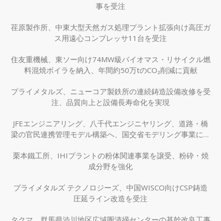
事を受注
荏原製作所、中東大型天然ガス処理プラント拡張向け高圧ガ
ス用遠心コンプレッサ11台を受注
住友重機械、東ソー向け74MW級バイオマス・リサイクル燃
料混焼ボイラを納入、年間約50万tのCO₂削減に貢献
プライメタルズ、ニューコア製鉄所の連続鋳造設備改修を受
注、品質向上と設備長寿命化を実現
JFEエンジニアリング、八千代エンジニヤリング、道路・橋
梁の官民連携管理モデル構築へ、国交省モデリング事業に採
択
栗本鐵工所、IHIプラントの粉体関連事業を譲受、粉砕・焼
成分野を強化
プライメタルズ テクノロジーズ、中国WISCO向けCSP鋳造
圧延ライン改造を受注
タクマ、群馬県渋川地区広域圏清掃センターの基幹改良工事