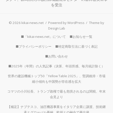
を受注
© 2026 kikai-news.net
/
Powered by WordPress
/
Theme by
Design Lab
■「kikai-news.net」について
■お知らせ一覧
■プライバシーポリシー
■特定商取引法に基づく表記
■お問い合わせ
■2025年（年間）の人気記事（決算、年頭所感、毎月統計除く）
世界の建設機械トップ50「Yellow Table 2025」、堅調維持・市場
縮小傾向も中国勢が存在感を拡大
コマツの小川社長、トランプ政権で最も危惧されるのは関税、年末
会見より
【補足】ナブテスコ、油圧機器事業をイタリア企業に譲渡、技術継
承とグローバル再編、欧州との融合で再出発