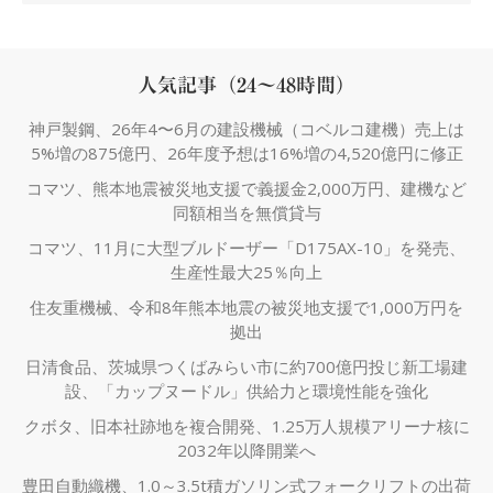
人気記事（24～48時間）
神戸製鋼、26年4〜6月の建設機械（コベルコ建機）売上は
5%増の875億円、26年度予想は16%増の4,520億円に修正
コマツ、熊本地震被災地支援で義援金2,000万円、建機など
同額相当を無償貸与
コマツ、11月に大型ブルドーザー「D175AX-10」を発売、
生産性最大25％向上
住友重機械、令和8年熊本地震の被災地支援で1,000万円を
拠出
日清食品、茨城県つくばみらい市に約700億円投じ新工場建
設、「カップヌードル」供給力と環境性能を強化
クボタ、旧本社跡地を複合開発、1.25万人規模アリーナ核に
2032年以降開業へ
豊田自動織機、1.0～3.5t積ガソリン式フォークリフトの出荷