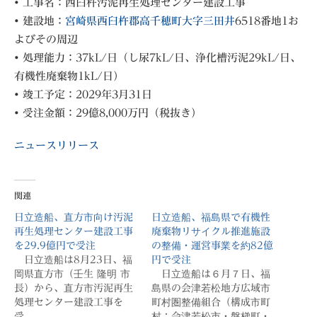
• 工事名：西臼杵汚泥再生処理センター建設工事
• 建設地：
宮崎県西臼杵郡高千穂町大字三田井
6518番地1お
よびその周辺
• 処理能力：37kL/日（し尿7kL/日、浄化槽汚泥29kL/日、
有機性廃棄物1kL/日）
• 竣工予定：2029年3月31日
• 受注金額：29億8,000万円（税抜き）
ニュースリリース
関連
日立造船、直方市向け汚泥
日立造船、福島県で有機性
再生処理センター建設工事
廃棄物リサイクル推進施設
を29.9億円で受注
の整備・運営事業を約82億
日立造船は8月23日、福
円で受注
岡県直方市（壬生 隆明 市
日立造船は６月７日、福
長）から、直方市汚泥再生
島県の会津若松地方広域市
処理センター建設工事を
町村圏整備組合（構成市町
受…
村：会津若松市・磐梯町・