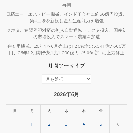
再開
日精エー・エス・ビー機械、インド子会社に約56億円投資、
第4工場を新設し金型生産能力を増強
クボタ、遠隔監視対応の無人自動運転トラクタ投入、国産初
の市場投入でスマート農業を加速
住友重機械、26年1〜6月売上は12.0%増の5,541億7,600万
円、26年12月期予想1兆1,200億円（5.0%増）に上方修正
月間アーカイブ
月
間
ア
2026年6月
ー
カ
日
月
火
水
木
金
土
イ
1
2
3
4
5
6
ブ