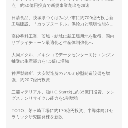
点 約80億円投資で新規事業創出を加速
日清食品、茨城県つくばみらい市に約700億円投じ新
工場建設、「カップヌードル」供給力と環境性能を強
化
高砂香料工業、茨城・結城に新工場用地を取得、国内
サプライチェーン最適化と生産体制強化へ
大同メタル、メキシコでデータセンター向けエンジン
軸受の生産能力を1.5倍に増強
神戸製鋼所、大安製造所のアルミ砂型鋳造設備を増
強、約20.7億円投資
三菱マテリアル、独H.C. Starckに約85億円投資、タン
グステンリサイクル能力を5割増強
TOTO、茅ヶ崎工場に約170億円投資、半導体向けセ
ラミック研究開発棟を新設