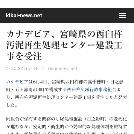
Skip
to
kikai-news.net
content
カナデビア、宮崎県の西臼杵
汚泥再生処理センター建設工
事を受注
Posted
Author
2026年6月4日
kikai-news.net
on
カナデビア
は6月4日、宮崎県西臼杵郡の高千穂町・日之影
町・五ヶ瀬町の3町で構成する
西臼杵広域行政事務組合
よ
り、西臼杵汚泥再生処理センター建設工事を受注したと発表
した。
同組合が保有する既存のし尿処理施設（日之影町）の老朽化
が進むなか、安定的・衛生的かつ効率的な処理体制を維持す