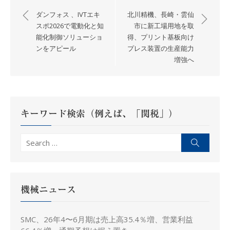
稿
ダンフォス 、IVTエキ
北川精機、長崎・雲仙
ナ
スポ2026で電動化と知
市に新工場用地を取
能化制御ソリューショ
得、プリント基板向け
ビ
ンをアピール
プレス装置の生産能力
ゲ
増強へ
ー
シ
ョ
ン
キーワード検索（例えば、「関税」）
Search
Search
for:
機械ニュース
SMC、26年4〜6月期は売上高35.4％増、営業利益