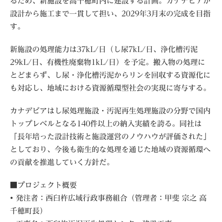
るため、新施設を高千穂町内に建設する計画。カナデビアが
設計から施工まで一貫して担い、2029年3月末の完成を目指
す。
新施設の処理能力は37kL/日（し尿7kL/日、浄化槽汚泥
29kL/日、有機性廃棄物1kL/日）を予定。搬入物の処理に
とどまらず、し尿・浄化槽汚泥からリンを回収する資源化に
も対応し、地域における資源循環型社会の実現に寄与する。
カナデビアはし尿処理施設・汚泥再生処理施設の分野で国内
トップレベルとなる140件以上の納入実績を誇る。同社は
「長年培った設計技術と施設運営のノウハウが評価された」
としており、今後も衛生的な処理を通じた地域の資源循環へ
の貢献を推進していく方針だ。
■プロジェクト概要
• 発注者：西臼杵広域行政事務組合（管理者：甲斐 宗之 高
千穂町長）