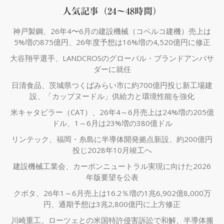
人気記事（24～48時間）
神戸製鋼、26年4〜6月の建設機械（コベルコ建機）売上は
5%増の875億円、26年度予想は16%増の4,520億円に修正
大谷翔平選手、LANDCROSのグローバル・ブランドアンバサ
ダーに就任
日清食品、茨城県つくばみらい市に約700億円投じ新工場建
設、「カップヌードル」供給力と環境性能を強化
米キャタピラー（CAT）、26年4～6月売上は24%増の205億
ドル、1～6月は23%増の380億ドル
リンテック、福岡・糸島に半導体開発拠点新設、約200億円
投じ2028年10月竣工へ
建設機械工業会、カーボンニュートラル実現に向けた2026
年版要望を公表
クボタ、26年1～6月売上は16.2％増の1兆6,902億8,000万
円、通期予想は3兆2,800億円に上方修正
川崎重工、ローツェとの米国特許侵害訴訟で和解、半導体搬