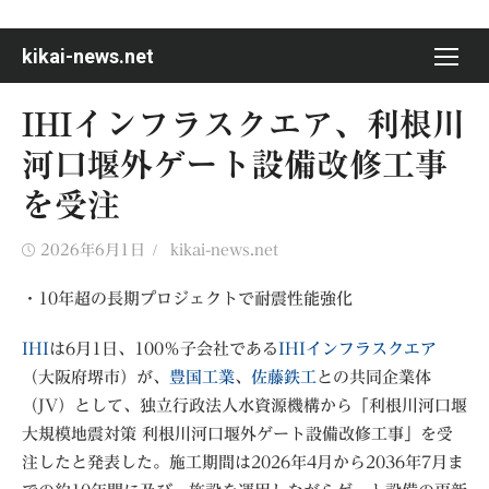
Skip
to
kikai-news.net
content
IHIインフラスクエア、利根川
河口堰外ゲート設備改修工事
を受注
Posted
Author
2026年6月1日
kikai-news.net
on
・10年超の長期プロジェクトで耐震性能強化
IHI
は6月1日、100％子会社である
IHIインフラスクエア
（大阪府堺市）が、
豊国工業
、
佐藤鉄工
との共同企業体
（JV）として、独立行政法人水資源機構から「利根川河口堰
大規模地震対策 利根川河口堰外ゲート設備改修工事」を受
注したと発表した。施工期間は2026年4月から2036年7月ま