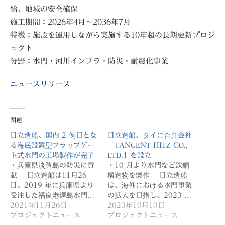
給、地域の安全確保
施工期間：2026年4月～2036年7月
特徴：施設を運用しながら実施する10年超の長期更新プロジ
ェクト
分野：水門・河川インフラ・防災・耐震化事業
ニュースリリース
関連
日立造船、国内 2 例目とな
日立造船、タイに合弁会社
る海底設置型フラップゲー
「TANGENT HITZ CO.,
ト式水門の工場製作が完了
LTD.」を設立
・兵庫県淡路島の防災に貢
・10 月より水門など鉄鋼
献 日立造船は11月26
構造物を製作 日立造船
日、2019 年に兵庫県より
は、海外における水門事業
受注した福良港煙島水門…
の拡大を目指し、2023 …
2021年11月26日
2023年10月10日
プロジェクトニュース
プロジェクトニュース