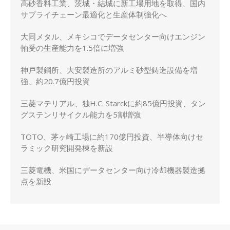
高砂香料工業、茨城・結城に新工場用地を取得、国内
サプライチェーン最適化と生産体制強化へ
大同メタル、メキシコでデータセンター向けエンジン
軸受の生産能力を1.5倍に増強
神戸製鋼所、大安製造所のアルミ砂型鋳造設備を増
強、約20.7億円投資
三菱マテリアル、独H.C. Starckに約85億円投資、タン
グステンリサイクル能力を5割増強
TOTO、茅ヶ崎工場に約170億円投資、半導体向けセ
ラミック研究開発棟を新設
三菱電機、米国にデータセンター向け冷却機器製造拠
点を新設