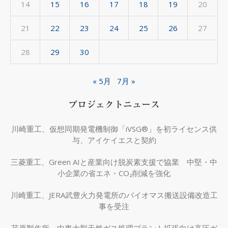
14
15
16
17
18
19
20
21
22
23
24
25
26
27
28
29
30
« 5月
7月 »
プロジェクトニュース
川崎重工、仮想同期発電機制御「iVSG®」を初ライセンス供
与、アイケイエスと契約
三菱重工、Green AIと産業向け脱炭素支援で協業 中堅・中
小企業の省エネ・CO₂削減を強化
川崎重工、JERA武豊火力発電所のバイオマス搬送設備改造工
事を受注
荏原製作所、中東大型天然ガス処理プラント拡張向け高圧ガ