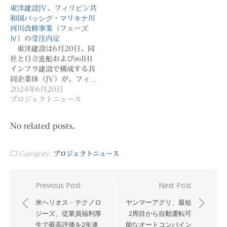
東洋建設JV、フィリピン共
和国パッシグ・マリキナ川
河川改修事業（フェーズ
Ⅳ）の受注内定
東洋建設は6月20日、同
社と日立造船および㈱IHI
インフラ建設で構成する共
同企業体（JV）が、フィ…
2024年6月20日
プロジェクトニュース
No related posts.
Category:
プロジェクトニュース
投
Previous Post
Next Post
稿
米ヘリオス・テクノロ
ヤンマーアグリ、最短
ナ
ジーズ、従業員福利厚
2周目から自動運転可
生で最高評価を2年連
能なオートコンバイン