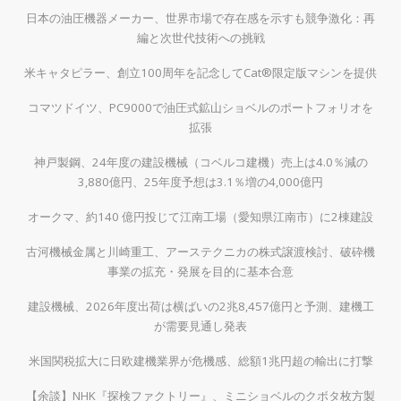
日本の油圧機器メーカー、世界市場で存在感を示すも競争激化：再
編と次世代技術への挑戦
米キャタピラー、創立100周年を記念してCat®限定版マシンを提供
コマツドイツ、PC9000で油圧式鉱山ショベルのポートフォリオを
拡張
神戸製鋼、24年度の建設機械（コベルコ建機）売上は4.0％減の
3,880億円、25年度予想は3.1％増の4,000億円
オークマ、約140 億円投じて江南工場（愛知県江南市）に2棟建設
古河機械金属と川崎重工、アーステクニカの株式譲渡検討、破砕機
事業の拡充・発展を目的に基本合意
建設機械、2026年度出荷は横ばいの2兆8,457億円と予測、建機工
が需要見通し発表
米国関税拡大に日欧建機業界が危機感、総額1兆円超の輸出に打撃
【余談】NHK『探検ファクトリー』、ミニショベルのクボタ枚方製