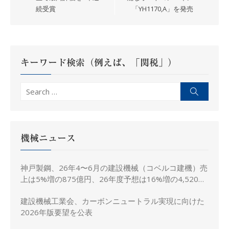
ビ
続受賞
「YH1170,A」を発売
ゲ
ー
シ
ョ
キーワード検索（例えば、「関税」）
ン
Search
Search
for:
機械ニュース
神戸製鋼、26年4〜6月の建設機械（コベルコ建機）売
上は5%増の875億円、26年度予想は16%増の4,520億
円に修正
建設機械工業会、カーボンニュートラル実現に向けた
2026年版要望を公表