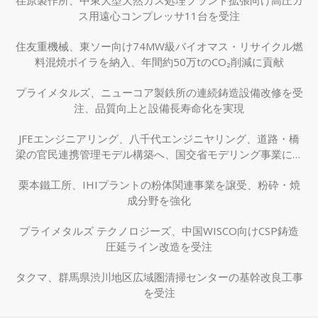
ス用遠心コンプレッサ11台を受注
住友重機械、東ソー向け74MW級バイオマス・リサイクル燃
料混焼ボイラを納入、年間約50万tのCO₂削減に貢献
プライメタルズ、ニューコア製鉄所の連続鋳造設備改修を受
注、品質向上と設備長寿命化を実現
JFEエンジニアリング、八千代エンジニヤリング、道路・橋
梁の官民連携管理モデル構築へ、国交省モデリング事業に採
択
栗本鐵工所、IHIプラントの粉体関連事業を譲受、粉砕・焼
成分野を強化
プライメタルズ テクノロジーズ、中国WISCO向けCSP鋳造
圧延ライン改造を受注
タクマ、群馬県渋川地区広域圏清掃センターの基幹改良工事
を受注