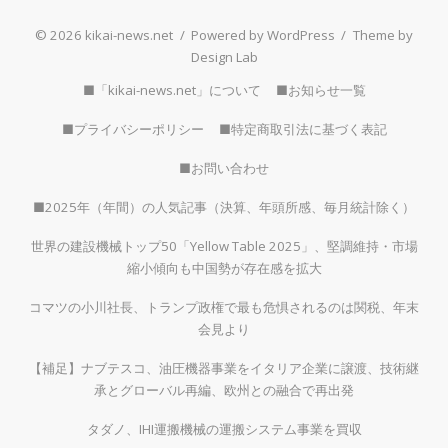
© 2026 kikai-news.net
/
Powered by WordPress
/
Theme by
Design Lab
■「kikai-news.net」について
■お知らせ一覧
■プライバシーポリシー
■特定商取引法に基づく表記
■お問い合わせ
■2025年（年間）の人気記事（決算、年頭所感、毎月統計除く）
世界の建設機械トップ50「Yellow Table 2025」、堅調維持・市場
縮小傾向も中国勢が存在感を拡大
コマツの小川社長、トランプ政権で最も危惧されるのは関税、年末
会見より
【補足】ナブテスコ、油圧機器事業をイタリア企業に譲渡、技術継
承とグローバル再編、欧州との融合で再出発
タダノ、IHI運搬機械の運搬システム事業を買収