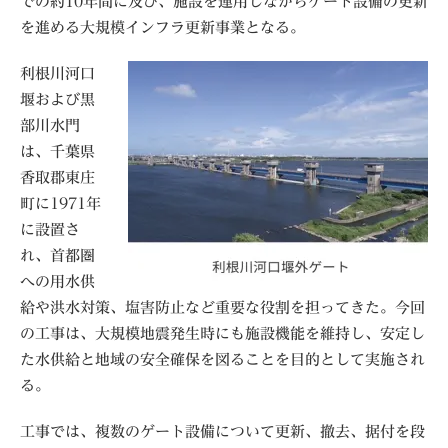
での約10年間に及び、施設を運用しながらゲート設備の更新
を進める大規模インフラ更新事業となる。
利根川河口
堰および黒
部川水門
は、千葉県
香取郡東庄
町に1971年
に設置さ
れ、首都圏
への用水供
給や洪水対策、塩害防止など重要な役割を担ってきた。今回
の工事は、大規模地震発生時にも施設機能を維持し、安定し
た水供給と地域の安全確保を図ることを目的として実施され
る。
工事では、複数のゲート設備について更新、撤去、据付を段