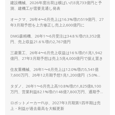
建設機械、2026年度出荷は横ばいの3兆733億円と予
測、建機工が需要見通し発表
オークマ、26年4〜6月売上は16.3%増の519億円、27
年3月期予想を上方修正し売上2,600億円に
DMG森精機、26年1〜6月受注は34.8％増の3,352億
円、売上収益21.6％増の2,767億円
三菱重工、26年4〜6月売上収益は16％増の1兆1,942
億円、27年3月期予想は売上5兆4,000億円で据え置き
住友重機械、26年1〜6月売上は12.0%増の5,541億
7,600万円、26年12月期予想1兆1,200億円（5.0%
増）に上方修正
タダノ、26年1〜6月売上高10.8%増の1,825億8,100
万円、営業利益82.1%増の148億7,800万円、通期予想
は据え置き
ロボットメーカーFUJI、2027年3月期第1四半期は売
上・利益が過去最高を大幅更新