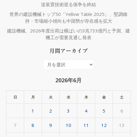
送装置技術巡る係争を終結
世界の建設機械トップ50「Yellow Table 2025」、堅調維
持・市場縮小傾向も中国勢が存在感を拡大
建設機械、2026年度出荷は横ばいの3兆733億円と予測、建
機工が需要見通し発表
月間アーカイブ
月
間
ア
2026年6月
ー
カ
日
月
火
水
木
金
土
イ
1
2
3
4
5
6
ブ
7
8
9
10
11
12
13