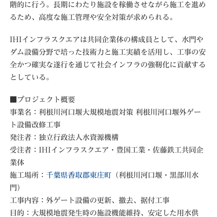
階的に行う。長期にわたり施設を稼働させながら施工を進め
るため、高度な施工管理や安全対策が求められる。
IHIインフラスクエアは共同企業体の構成員として、水門や
ダム設備分野で培った技術力と施工実績を活用し、工事の安
全かつ確実な遂行を通じて社会インフラの強靭化に貢献する
としている。
■プロジェクト概要
事業名：利根川河口堰大規模地震対策 利根川河口堰外ゲー
ト設備改修工事
発注者：独立行政法人水資源機構
受注者：IHIインフラスクエア・豊国工業・佐藤鉄工共同企
業体
施工場所：
千葉県香取郡東庄町
（利根川河口堰・黒部川水
門）
工事内容：外ゲート設備の更新、撤去、据付工事
目的：大規模地震発生時の施設機能維持、安定した用水供