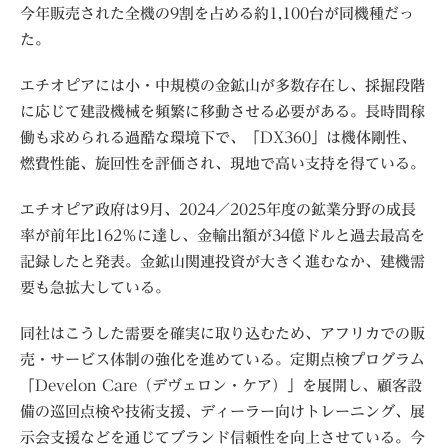
今年販売された全機の9割を占める約1,100台が同機種だっ
た。
エチオピアには小・中規模の金鉱山が多数存在し、採掘段階
に応じて建設機械を頻繁に移動させる必要がある。長時間稼
働も求められる過酷な環境下で、「DX360」は機体剛性、
燃費性能、旋回性を評価され、現地で高い支持を得ている。
エチオピア政府は9月、2024／2025年度の鉱業分野の成長
率が前年比162％に達し、金輸出額が34億ドルと過去最高を
記録したと発表。金鉱山関連投資が大きく進むなか、建機需
要も急拡大している。
同社はこうした需要を確実に取り込むため、アフリカでの販
売・サービス体制の強化を進めている。定期点検プログラム
「Develon Care（デヴェロン・ケア）」を展開し、顧客設
備の巡回点検や技術支援、ディーラー向けトレーニング、展
示会支援などを通じてブランド信頼性を向上させている。今