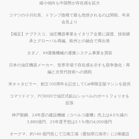
縮小傾向も中国勢が存在感を拡大
コマツの小川社長、トランプ政権で最も危惧されるのは関税、年末
会見より
【補足】ナブテスコ、油圧機器事業をイタリア企業に譲渡、技術継
承とグローバル再編、欧州との融合で再出発
タダノ、IHI運搬機械の運搬システム事業を買収
日本の油圧機器メーカー、世界市場で存在感を示すも競争激化：再
編と次世代技術への挑戦
米キャタピラー、創立100周年を記念してCat®限定版マシンを提供
コマツドイツ、PC9000で油圧式鉱山ショベルのポートフォリオを
拡張
神戸製鋼、24年度の建設機械（コベルコ建機）売上は4.0％減の
3,880億円、25年度予想は3.1％増の4,000億円
オークマ、約140 億円投じて江南工場（愛知県江南市）に2棟建設