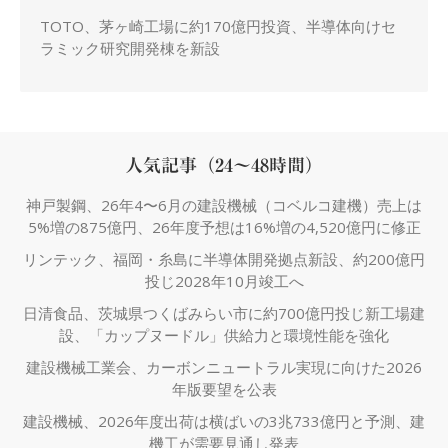
TOTO、茅ヶ崎工場に約170億円投資、半導体向けセ
ラミック研究開発棟を新設
人気記事（24～48時間）
神戸製鋼、26年4〜6月の建設機械（コベルコ建機）売上は
5%増の875億円、26年度予想は16%増の4,520億円に修正
リンテック、福岡・糸島に半導体開発拠点新設、約200億円
投じ2028年10月竣工へ
日清食品、茨城県つくばみらい市に約700億円投じ新工場建
設、「カップヌードル」供給力と環境性能を強化
建設機械工業会、カーボンニュートラル実現に向けた2026
年版要望を公表
建設機械、2026年度出荷は横ばいの3兆733億円と予測、建
機工が需要見通し発表