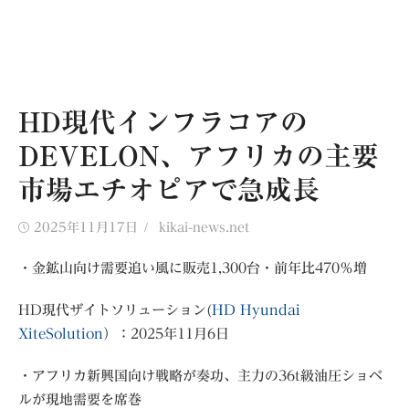
HD現代インフラコアの
DEVELON、アフリカの主要
市場エチオピアで急成長
Posted
Author
2025年11月17日
kikai-news.net
on
・金鉱山向け需要追い風に販売1,300台・前年比470％増
HD現代ザイトソリューション(
HD Hyundai
XiteSolution
）：2025年11月6日
・アフリカ新興国向け戦略が奏功、主力の36t級油圧ショベ
ルが現地需要を席巻