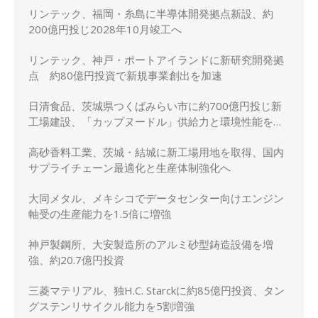
リンテック、福岡・糸島に半導体開発拠点新設、約
200億円投じ2028年10月竣工へ
リンテック、神戸・ポートアイランドに新研究開発拠
点 約80億円投資で新規事業創出を加速
日清食品、茨城県つくばみらい市に約700億円投じ新
工場建設、「カップヌードル」供給力と環境性能を強
化
高砂香料工業、茨城・結城に新工場用地を取得、国内
サプライチェーン最適化と生産体制強化へ
大同メタル、メキシコでデータセンター向けエンジン
軸受の生産能力を1.5倍に増強
神戸製鋼所、大安製造所のアルミ砂型鋳造設備を増
強、約20.7億円投資
三菱マテリアル、独H.C. Starckに約85億円投資、タン
グステンリサイクル能力を5割増強