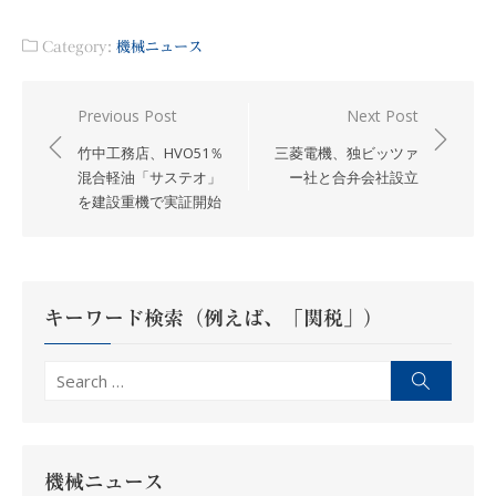
Category:
機械ニュース
投
Previous Post
Next Post
稿
竹中工務店、HVO51％
三菱電機、独ビッツァ
ナ
混合軽油「サステオ」
ー社と合弁会社設立
を建設重機で実証開始
ビ
ゲ
ー
シ
キーワード検索（例えば、「関税」）
ョ
ン
Search
Search
for:
機械ニュース