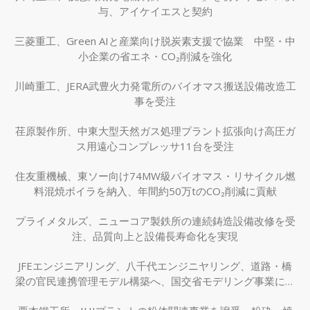
与、アイケイエスと契約
三菱重工、Green AIと産業向け脱炭素支援で協業 中堅・中
小企業の省エネ・CO₂削減を強化
川崎重工、JERA武豊火力発電所のバイオマス搬送設備改造工
事を受注
荏原製作所、中東大型天然ガス処理プラント拡張向け高圧ガ
ス用遠心コンプレッサ11台を受注
住友重機械、東ソー向け74MW級バイオマス・リサイクル燃
料混焼ボイラを納入、年間約50万tのCO₂削減に貢献
プライメタルズ、ニューコア製鉄所の連続鋳造設備改修を受
注、品質向上と設備長寿命化を実現
JFEエンジニアリング、八千代エンジニヤリング、道路・橋
梁の官民連携管理モデル構築へ、国交省モデリング事業に採
択