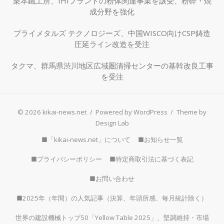
栗本鐵工所、IHIプラントの粉体関連事業を譲受、粉砕・焼
成分野を強化
プライメタルズ テクノロジーズ、中国WISCO向けCSP鋳造
圧延ライン改造を受注
タクマ、群馬県渋川地区広域圏清掃センターの基幹改良工事
を受注
© 2026 kikai-news.net
/
Powered by WordPress
/
Theme by
Design Lab
■「kikai-news.net」について
■お知らせ一覧
■プライバシーポリシー
■特定商取引法に基づく表記
■お問い合わせ
■2025年（年間）の人気記事（決算、年頭所感、毎月統計除く）
世界の建設機械トップ50「Yellow Table 2025」、堅調維持・市場