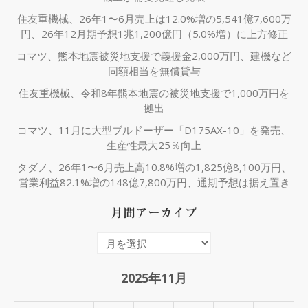
住友重機械、26年1〜6月売上は12.0%増の5,541億7,600万
円、26年12月期予想1兆1,200億円（5.0%増）に上方修正
コマツ、熊本地震被災地支援で義援金2,000万円、建機など
同額相当を無償貸与
住友重機械、令和8年熊本地震の被災地支援で1,000万円を
拠出
コマツ、11月に大型ブルドーザー「D175AX-10」を発売、
生産性最大25％向上
タダノ、26年1〜6月売上高10.8%増の1,825億8,100万円、
営業利益82.1%増の148億7,800万円、通期予想は据え置き
月間アーカイブ
月
間
ア
2025年11月
ー