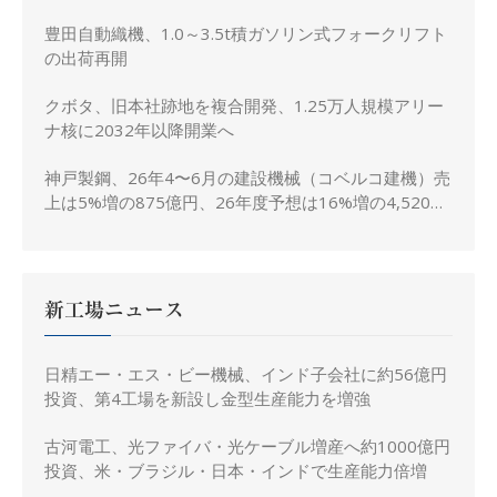
豊田自動織機、1.0～3.5t積ガソリン式フォークリフト
の出荷再開
クボタ、旧本社跡地を複合開発、1.25万人規模アリー
ナ核に2032年以降開業へ
神戸製鋼、26年4〜6月の建設機械（コベルコ建機）売
上は5%増の875億円、26年度予想は16%増の4,520億
円に修正
新工場ニュース
日精エー・エス・ビー機械、インド子会社に約56億円
投資、第4工場を新設し金型生産能力を増強
古河電工、光ファイバ・光ケーブル増産へ約1000億円
投資、米・ブラジル・日本・インドで生産能力倍増