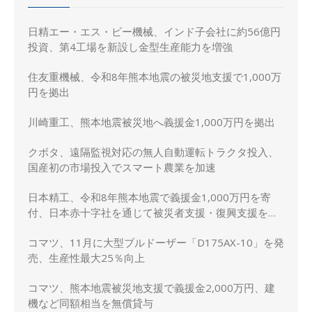
日精エー・エス・ビー機械、インド子会社に約56億円
投資、第4工場を新設し金型生産能力を増強
住友重機械、令和8年熊本地震の被災地支援で1,000万
円を拠出
川崎重工、熊本地震被災地へ義援金1,000万円を拠出
クボタ、遠隔監視対応の無人自動運転トラクタ投入、
国産初の市場投入でスマート農業を加速
日本精工、令和8年熊本地震で義援金1,000万円を寄
付、日本赤十字社を通じて被災者支援・復興支援を実
施
コマツ、11月に大型ブルドーザー「D175AX-10」を発
売、生産性最大25％向上
コマツ、熊本地震被災地支援で義援金2,000万円、建
機など同額相当を無償貸与