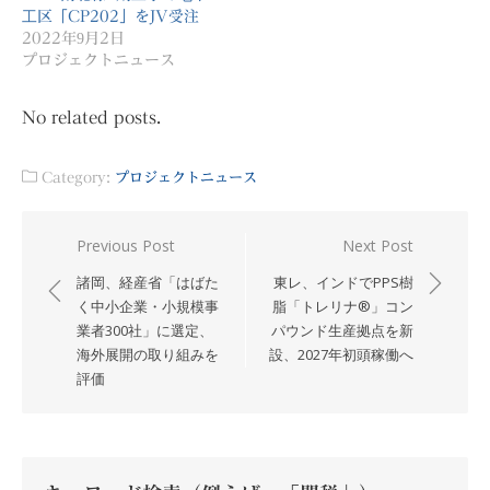
工区「CP202」をJV受注
2022年9月2日
プロジェクトニュース
No related posts.
Category:
プロジェクトニュース
投
Previous Post
Next Post
稿
諸岡、経産省「はばた
東レ、インドでPPS樹
ナ
く中小企業・小規模事
脂「トレリナ®」コン
業者300社」に選定、
パウンド生産拠点を新
ビ
海外展開の取り組みを
設、2027年初頭稼働へ
ゲ
評価
ー
シ
ョ