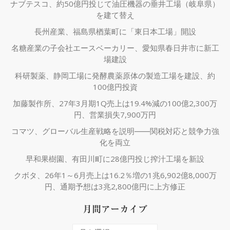
ナブテスコ、約50億円投じて油圧機器の垂井工場（岐阜県）
を建て替え
長州産業、福島県楢葉町に「東日本工場」開設
名糖産業の子会社エースベーカリー、愛知県春日井市に新工
場建設
科研製薬、静岡工場に発酵農薬原体の製造工場を建設、約
100億円投資
加藤製作所、27年3月期1Q売上は19.4%減の100億2,300万
円、営業損失7,900万円
コマツ、グローバル生産戦略を説明――関税対応と競争力強
化を両立
早和果樹園、有田川町に28億円投じ搾汁工場を新設
クボタ、26年1～6月売上は16.2％増の1兆6,902億8,000万
円、通期予想は3兆2,800億円に上方修正
月間アーカイブ
月