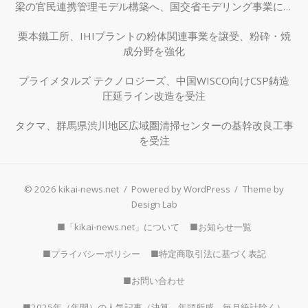
梁の官民連携管理モデル構築へ、国交省モデリング事業に採
択
栗本鐵工所、IHIプラントの粉体関連事業を譲受、粉砕・焼
成分野を強化
プライメタルズ テクノロジーズ、中国WISCO向けCSP鋳造
圧延ライン改造を受注
タクマ、群馬県渋川地区広域圏清掃センターの基幹改良工事
を受注
© 2026 kikai-news.net
/
Powered by WordPress
/
Theme by
Design Lab
■「kikai-news.net」について
■お知らせ一覧
■プライバシーポリシー
■特定商取引法に基づく表記
■お問い合わせ
■2025年（年間）の人気記事（決算、年頭所感、毎月統計除く）