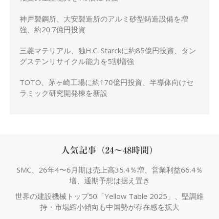
神戸製鋼所、大安製造所のアルミ砂型鋳造設備を増
強、約20.7億円投資
三菱マテリアル、独H.C. Starckに約85億円投資、タン
グステンリサイクル能力を5割増強
TOTO、茅ヶ崎工場に約170億円投資、半導体向けセ
ラミック研究開発棟を新設
人気記事（24～48時間）
SMC、26年4〜6月期は売上高35.4％増、営業利益66.4％
増、通期予想は据え置き
世界の建設機械トップ50「Yellow Table 2025」、堅調維
持・市場縮小傾向も中国勢が存在感を拡大