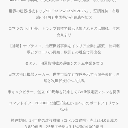
世界の建設機械トップ50「Yellow Table 2025」、堅調維持・市場
縮小傾向も中国勢が存在感を拡大
コマツの小川社長、トランプ政権で最も危惧されるのは関税、年末
会見より
【補足】ナブテスコ、油圧機器事業をイタリア企業に譲渡、技術継
承とグローバル再編、欧州との融合で再出発
タダノ、IHI運搬機械の運搬システム事業を買収
日本の油圧機器メーカー、世界市場で存在感を示すも競争激化：再
編と次世代技術への挑戦
米キャタピラー、創立100周年を記念してCat®限定版マシンを提供
コマツドイツ、PC9000で油圧式鉱山ショベルのポートフォリオを
拡張
神戸製鋼、24年度の建設機械（コベルコ建機）売上は4.0％減の
3,880億円、25年度予想は3.1％増の4,000億円