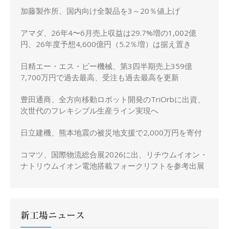
加藤製作所、国内向け全製品を3～20％値上げ
アマダ、26年4〜6月売上収益は29.7%増の1,002億
円、26年度予想4,600億円（5.2％増）は据え置き
日精エー・エス・ビー機械、第3四半期売上359億
7,700万円で過去最高、受注も過去最高を更新
豊田通商、全方向移動ロボット開発のTriOrbに出資、
次世代のフレキシブル生産ライン実現へ
日立建機、熊本地震の被災地支援で2,000万円を寄付
コマツ、国際物流総合展2026に出、リチウムイオン・
ナトリウムイオン電池搭載フォークリフトを参考出展
新工場ニュース