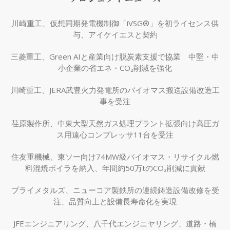
川崎重工、仮想同期発電機制御「iVSG®」を初ライセンス供
与、アイケイエスと契約
三菱重工、Green AIと産業向け脱炭素支援で協業 中堅・中
小企業の省エネ・CO₂削減を強化
川崎重工、JERA武豊火力発電所のバイオマス搬送設備改造工
事を受注
荏原製作所、中東大型天然ガス処理プラント拡張向け高圧ガ
ス用遠心コンプレッサ11台を受注
住友重機械、東ソー向け74MW級バイオマス・リサイクル燃
料混焼ボイラを納入、年間約50万tのCO₂削減に貢献
プライメタルズ、ニューコア製鉄所の連続鋳造設備改修を受
注、品質向上と設備長寿命化を実現
JFEエンジニアリング、八千代エンジニヤリング、道路・橋