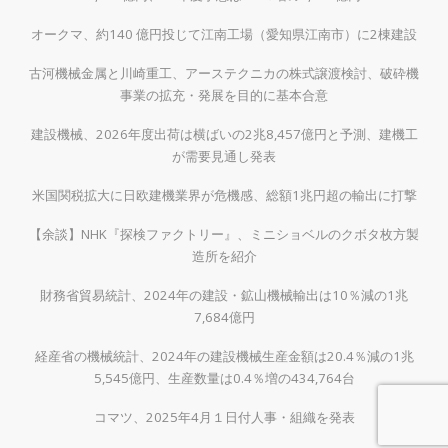
オークマ、約140 億円投じて江南工場（愛知県江南市）に2棟建設
古河機械金属と川崎重工、アーステクニカの株式譲渡検討、破砕機
事業の拡充・発展を目的に基本合意
建設機械、2026年度出荷は横ばいの2兆8,457億円と予測、建機工
が需要見通し発表
米国関税拡大に日欧建機業界が危機感、総額1兆円超の輸出に打撃
【余談】NHK『探検ファクトリー』、ミニショベルのクボタ枚方製
造所を紹介
財務省貿易統計、2024年の建設・鉱山機械輸出は10％減の1兆
7,684億円
経産省の機械統計、2024年の建設機械生産金額は20.4％減の1兆
5,545億円、生産数量は0.4％増の434,764台
コマツ、2025年4月１日付人事・組織を発表