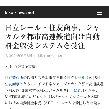
Skip
to
kikai-news.net
content
日立レール・住友商事、ジャ
カルタ都市高速鉄道向け自動
料金収受システムを受注
Posted
Author
2026年6月8日
kikai-news.net
on
・JICAが資金支援
日立製作所
の鉄道システム事業を担う
日立レール
は6月5日、
住友商事
とともに、インドネシア・ジャカルタ都市高速鉄道
（MRT）を運営するMRTジャカルタ社（
MRTJ
）から、
MRT南北線プロジェクト（レバック・ブルス－コタ区間）
における自動料金収受（AFC）システムを受注したと発表