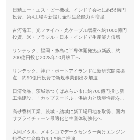
日精エー・エス・ビー機械、インド子会社に約56億円
投資、第4工場を新設し金型生産能力を増強
古河電工、光ファイバ・光ケーブル増産へ約1000億円
投資、米・ブラジル・日本・インドで生産能力倍増
リンテック、福岡・糸島に半導体開発拠点新設、約
200億円投じ2028年10月竣工へ
リンテック、神戸・ポートアイランドに新研究開発拠
点 約80億円投資で新規事業創出を加速
日清食品、茨城県つくばみらい市に約700億円投じ新
工場建設、「カップヌードル」供給力と環境性能を強
化
高砂香料工業、茨城・結城に新工場用地を取得、国内
サプライチェーン最適化と生産体制強化へ
大同メタル、メキシコでデータセンター向けエンジン
軸受の生産能力を1.5倍に増強