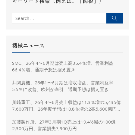
ン
キーワード検索（例えば、「関税」）
Search
Search
for:
機械ニュース
SMC、26年4〜6月期は売上高35.4％増、営業利益
66.4％増、通期予想は据え置き
井関農機、26年1〜6月期は増収増益、営業利益率
5.5％に改善、欧州が牽引 通期予想は据え置き
川崎重工、26年4〜6月売上収益は11.3％増の5,435億
7,600万円、26年度予想は10.8％増の2兆5,600億円に
上方修正
加藤製作所、27年3月期1Q売上は19.4%減の100億
2,300万円、営業損失7,900万円