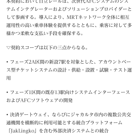
本契約において日立レールは、次世代AFCシステムのシス
テムインテグレーターおよびソリューションプロバイダーと
して参画する。導入により、MRTネットワーク全体に相互
運用性の高い乗車体験を提供するとともに、乗客に対して多
様かつ柔軟な支払い手段を確保する。
▽契約スコープは以下の三点からなる。
• フェーズ2A区間の新設7駅を対象とした、アカウントベー
ス型チケットシステムの設計・供給・設置・試験・テスト運
用
• フェーズ1区間の既存13駅向けシステムインターフェース
およびAFCソフトウェアの開発
• 決済ゲートウェイ、ならびにジャカルタ市内の複数公共交
通機関を横断的に利用可能とする統合プラットフォーム
「JakLingko」を含む外部決済システムとの統合