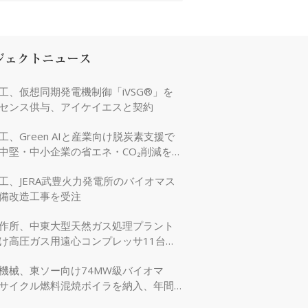
ジェクトニュース
工、仮想同期発電機制御「iVSG®」を
センス供与、アイケイエスと契約
工、Green AIと産業向け脱炭素支援で
中堅・中小企業の省エネ・CO₂削減を強
工、JERA武豊火力発電所のバイオマス
備改造工事を受注
作所、中東大型天然ガス処理プラント
け高圧ガス用遠心コンプレッサ11台を
機械、東ソー向け74MW級バイオマ
サイクル燃料混焼ボイラを納入、年間
万tのCO₂削減に貢献