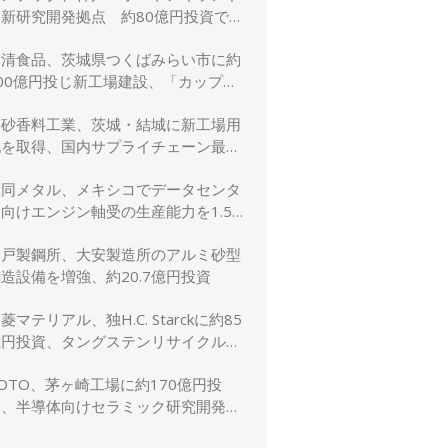
に新研究開発拠点 約80億円投資で新
規事業創出を加速
日清食品、茨城県つくばみらい市に約
00億円投じ新工場建設、「カップヌ
ードル」供給力と環境性能を強化
高砂香料工業、茨城・結城に新工場用
地を取得、国内サプライチェーン最適
化と生産体制強化へ
大同メタル、メキシコでデータセンタ
向けエンジン軸受の生産能力を1.5
倍に増強
神戸製鋼所、大安製造所のアルミ砂型
造設備を増強、約20.7億円投資
菱マテリアル、独H.C. Starckに約85
億円投資、タングステンリサイクル能
を5割増強
OTO、茅ヶ崎工場に約170億円投
資、半導体向けセラミック研究開発棟
を新設