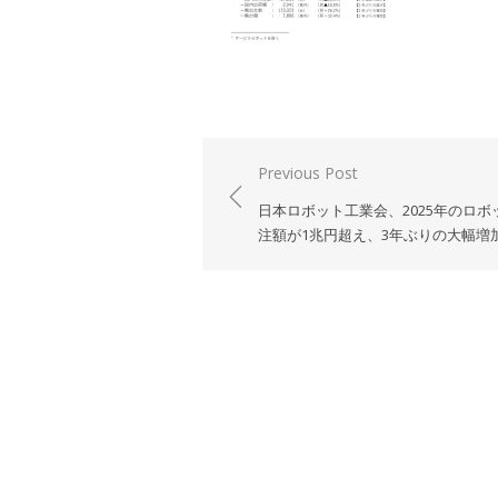
投
Previous Post
稿
日本ロボット工業会、2025年のロボ
ナ
注額が1兆円超え、3年ぶりの大幅増
ビ
ゲ
ー
シ
ョ
ン