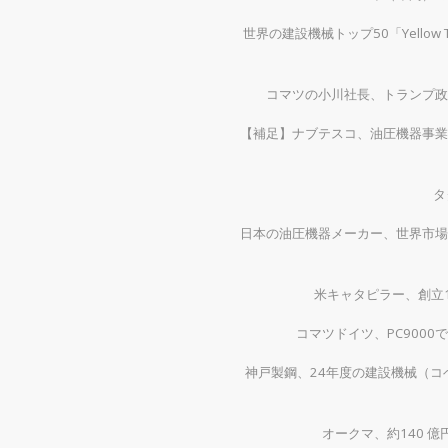
世界の建設機械トップ50「Yellow
コマツの小川社長、トランプ政
【補足】ナブテスコ、油圧機器事業
タ
日本の油圧機器メーカー、世界市場
米キャタピラー、創立1
コマツドイツ、PC900
神戸製鋼、24年度の建設機械（コベ
オークマ、約140 