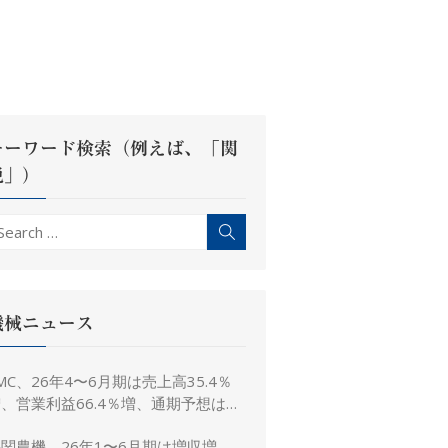
キーワード検索（例えば、「関
税」）
earch
Search
r:
機械ニュース
MC、26年4〜6月期は売上高35.4％
、営業利益66.4％増、通期予想は据
え置き
関農機、26年1〜6月期は増収増