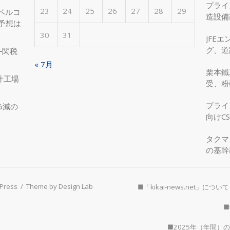
プライ
23
24
25
26
27
28
29
ベルコ
造設備
度予想は
を実現
30
31
JFE
グ、道
―関税
へ、国
« 7月
栗本鐵
汁工場
受、粉
プライ
%減の
向けC
タクマ
の基幹
Press
/
Theme by Design Lab
■「kikai-news.net」について
■
■2025年（年間