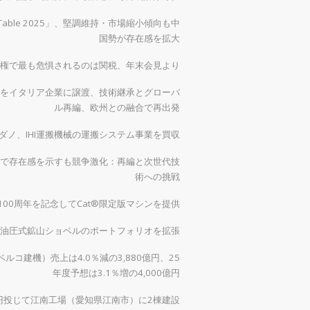
 Table 2025」、堅調維持・市場縮小傾向も中
国勢が存在感を拡大
権で最も危惧されるのは関税、年末会見より
をイタリア企業に譲渡、技術継承とグローバ
ル再編、欧州との融合で再出発
ダノ、IHI運搬機械の運搬システム事業を買収
で存在感を示すも競争激化：再編と次世代技
術への挑戦
00周年を記念してCat®限定版マシンを提供
0で油圧式鉱山ショベルのポートフォリオを拡張
ルコ建機）売上は4.0％減の3,880億円、25
年度予想は3.1％増の4,000億円
億円投じて江南工場（愛知県江南市）に2棟建設