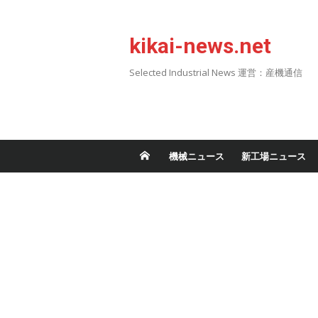
Skip
to
kikai-news.net
content
Selected Industrial News 運営：産機通信
機械ニュース
新工場ニュース