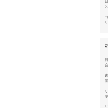
2
コ
会
産
拠