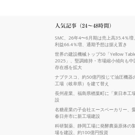
人気記事（24～48時間）
SMC、26年4〜6月期は売上高35.4％
利益66.4％増、通期予想は据え置き
世界の建設機械トップ50「Yellow Tabl
2025」、堅調維持・市場縮小傾向も中
存在感を拡大
ナブテスコ、約50億円投じて油圧機器
工場（岐阜県）を建て替え
長州産業、福島県楢葉町に「東日本工
設
名糖産業の子会社エースベーカリー、
春日井市に新工場建設
科研製薬、静岡工場に発酵農薬原体の
場を建設、約100億円投資