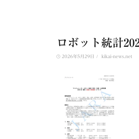
ロボット統計20
Posted
Author
2026年5月29日
kikai-news.net
on