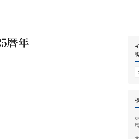
25暦年
S
fo
S
増
井