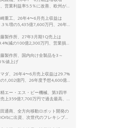
、営業利益率5.5％に改善、欧州が
牽引 通期予想は据え置き
崎重工、26年4〜6月売上収益は
1.3％増の5,435億7,600万円、26年
予想は10.8％増の2兆5,600億円に上
藤製作所、27年3月期1Q売上は
方修正
9.4%減の100億2,300万円、営業損失
,900万円
加藤製作所、国内向け全製品を3～
0％値上げ
マダ、26年4〜6月売上収益は29.7%
の1,002億円、26年度予想4,600億
（5.2％増）は据え置き
日精エー・エス・ビー機械、第3四半
売上359億7,700万円で過去最高、
受注も過去最高を更新
豊田通商、全方向移動ロボット開発の
riOrbに出資、次世代のフレキシブル
生産ライン実現へ