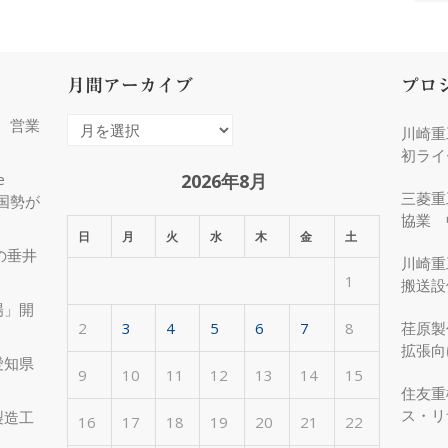
月間アーカイブ
プロ
増、営業
月
川崎重
間
初ライ
ア
2026年8月
e
三菱重
国勢が
ー
協業 
カ
日
月
火
水
木
金
土
化
の垂井
イ
川崎重
1
ブ
搬送設
場」開
2
3
4
5
6
7
8
荏原製
拡張向
愛知県
受注
9
10
11
12
13
14
15
住友重
ス・リ
製造工
16
17
18
19
20
21
22
約50