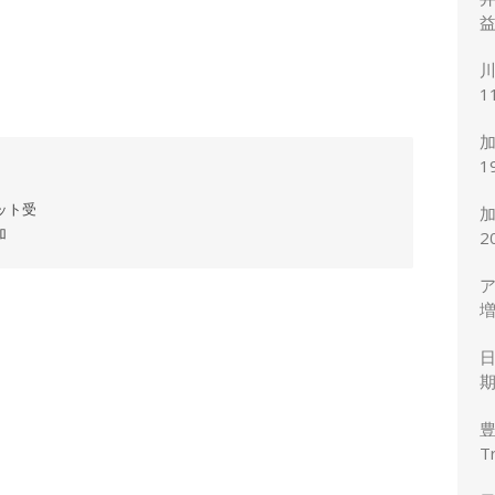
益
川
1
度
加
1
7
ット受
加
2
ア
増
円
期
T