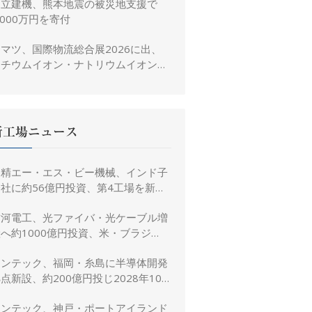
日立建機、熊本地震の被災地支援で
,000万円を寄付
マツ、国際物流総合展2026に出、
リチウムイオン・ナトリウムイオン電
池搭載フォークリフトを参考出展
新工場ニュース
日精エー・エス・ビー機械、インド子
社に約56億円投資、第4工場を新設
し金型生産能力を増強
古河電工、光ファイバ・光ケーブル増
へ約1000億円投資、米・ブラジ
ル・日本・インドで生産能力倍増
リンテック、福岡・糸島に半導体開発
点新設、約200億円投じ2028年10
月竣工へ
リンテック、神戸・ポートアイランド