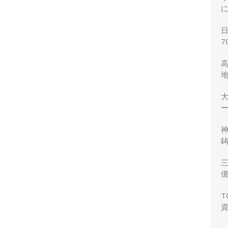
7
ー
鋳
三
力
T