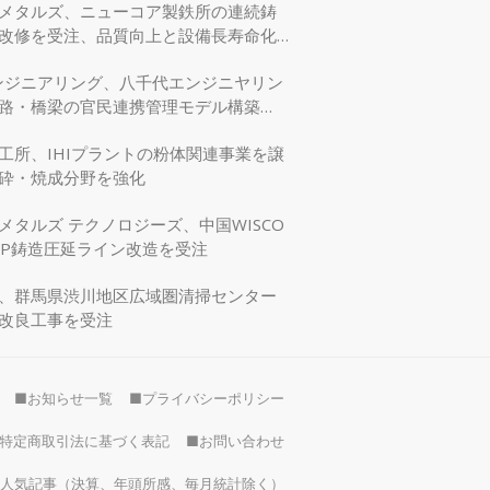
メタルズ、ニューコア製鉄所の連続鋳
改修を受注、品質向上と設備長寿命化
エンジニアリング、八千代エンジニヤリン
路・橋梁の官民連携管理モデル構築
交省モデリング事業に採択
工所、IHIプラントの粉体関連事業を譲
砕・焼成分野を強化
メタルズ テクノロジーズ、中国WISCO
SP鋳造圧延ライン改造を受注
、群馬県渋川地区広域圏清掃センター
改良工事を受注
■お知らせ一覧
■プライバシーポリシー
特定商取引法に基づく表記
■お問い合わせ
）の人気記事（決算、年頭所感、毎月統計除く）