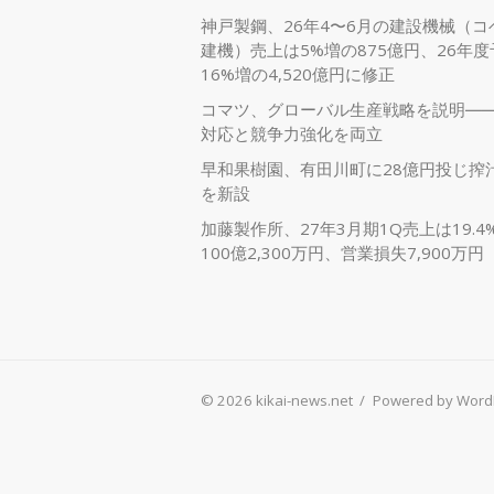
神戸製鋼、26年4〜6月の建設機械（コ
建機）売上は5%増の875億円、26年
16%増の4,520億円に修正
コマツ、グローバル生産戦略を説明―
対応と競争力強化を両立
早和果樹園、有田川町に28億円投じ搾
を新設
加藤製作所、27年3月期1Q売上は19.4
100億2,300万円、営業損失7,900万円
© 2026 kikai-news.net
/
Powered by Word