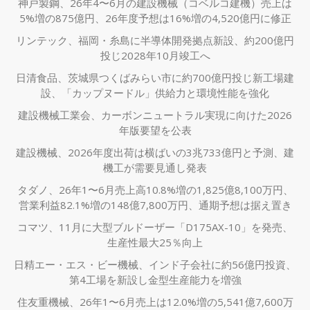
神戸製鋼、26年4〜6月の建設機械（コベルコ建機）売上は
5%増の875億円、26年度予想は16%増の4,520億円に修正
リンテック、福岡・糸島に半導体開発拠点新設、約200億円
投じ2028年10月竣工へ
日清食品、茨城県つくばみらい市に約700億円投じ新工場建
設、「カップヌードル」供給力と環境性能を強化
建設機械工業会、カーボンニュートラル実現に向けた2026
年版要望を公表
建設機械、2026年度出荷は横ばいの3兆733億円と予測、建
機工が需要見通し発表
タダノ、26年1〜6月売上高10.8%増の1,825億8,100万円、
営業利益82.1%増の148億7,800万円、通期予想は据え置き
コマツ、11月に大型ブルドーザー「D175AX-10」を発売、
生産性最大25％向上
日精エー・エス・ビー機械、インド子会社に約56億円投資、
第4工場を新設し金型生産能力を増強
住友重機械、26年1〜6月売上は12.0%増の5,541億7,600万