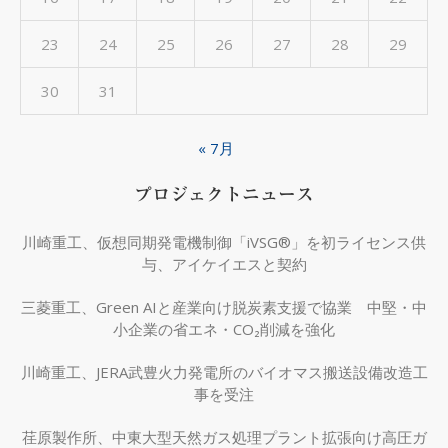
23
24
25
26
27
28
29
30
31
« 7月
プロジェクトニュース
川崎重工、仮想同期発電機制御「iVSG®」を初ライセンス供
与、アイケイエスと契約
三菱重工、Green AIと産業向け脱炭素支援で協業 中堅・中
小企業の省エネ・CO₂削減を強化
川崎重工、JERA武豊火力発電所のバイオマス搬送設備改造工
事を受注
荏原製作所、中東大型天然ガス処理プラント拡張向け高圧ガ