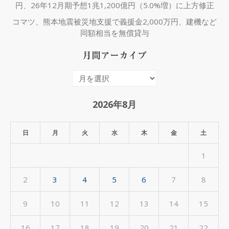
円、26年12月期予想1兆1,200億円（5.0%増）に上方修正
コマツ、熊本地震被災地支援で義援金2,000万円、建機など
同額相当を無償貸与
月間アーカイブ
月
間
ア
2026年8月
ー
カ
日
月
火
水
木
金
土
イ
1
ブ
2
3
4
5
6
7
8
9
10
11
12
13
14
15
16
17
18
19
20
21
22