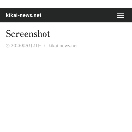
Skip
to
kikai-news.net
content
Screenshot
Posted
Author
2026年5月21日
kikai-news.net
on