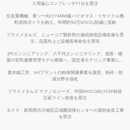
ス用遠心コンプレッサ11台を受注
住友重機械、東ソー向け74MW級バイオマス・リサイクル燃
料混焼ボイラを納入、年間約50万tのCO₂削減に貢献
プライメタルズ、ニューコア製鉄所の連続鋳造設備改修を受
注、品質向上と設備長寿命化を実現
JFEエンジニアリング、八千代エンジニヤリング、道路・橋
梁の官民連携管理モデル構築へ、国交省モデリング事業に採
択
栗本鐵工所、IHIプラントの粉体関連事業を譲受、粉砕・焼
成分野を強化
プライメタルズ テクノロジーズ、中国WISCO向けCSP鋳造
圧延ライン改造を受注
タクマ、群馬県渋川地区広域圏清掃センターの基幹改良工事
を受注