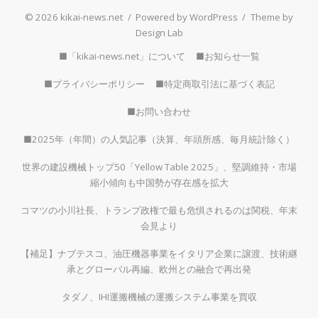
© 2026 kikai-news.net
/
Powered by WordPress
/
Theme by
Design Lab
■「kikai-news.net」について
■お知らせ一覧
■プライバシーポリシー
■特定商取引法に基づく表記
■お問い合わせ
■2025年（年間）の人気記事（決算、年頭所感、毎月統計除く）
世界の建設機械トップ50「Yellow Table 2025」、堅調維持・市場
縮小傾向も中国勢が存在感を拡大
コマツの小川社長、トランプ政権で最も危惧されるのは関税、年末
会見より
【補足】ナブテスコ、油圧機器事業をイタリア企業に譲渡、技術継
承とグローバル再編、欧州との融合で再出発
タダノ、IHI運搬機械の運搬システム事業を買収