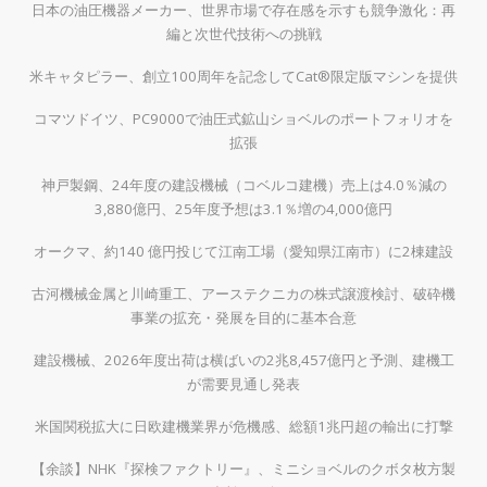
日本の油圧機器メーカー、世界市場で存在感を示すも競争激化：再
編と次世代技術への挑戦
米キャタピラー、創立100周年を記念してCat®限定版マシンを提供
コマツドイツ、PC9000で油圧式鉱山ショベルのポートフォリオを
拡張
神戸製鋼、24年度の建設機械（コベルコ建機）売上は4.0％減の
3,880億円、25年度予想は3.1％増の4,000億円
オークマ、約140 億円投じて江南工場（愛知県江南市）に2棟建設
古河機械金属と川崎重工、アーステクニカの株式譲渡検討、破砕機
事業の拡充・発展を目的に基本合意
建設機械、2026年度出荷は横ばいの2兆8,457億円と予測、建機工
が需要見通し発表
米国関税拡大に日欧建機業界が危機感、総額1兆円超の輸出に打撃
【余談】NHK『探検ファクトリー』、ミニショベルのクボタ枚方製