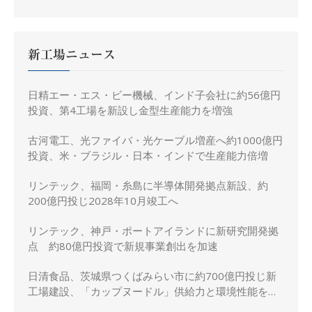
円に修正
新工場ニュース
日精エー・エス・ビー機械、インド子会社に約56億円
投資、第4工場を新設し金型生産能力を増強
古河電工、光ファイバ・光ケーブル増産へ約1000億円
投資、米・ブラジル・日本・インドで生産能力倍増
リンテック、福岡・糸島に半導体開発拠点新設、約
200億円投じ2028年10月竣工へ
リンテック、神戸・ポートアイランドに新研究開発拠
点 約80億円投資で新規事業創出を加速
日清食品、茨城県つくばみらい市に約700億円投じ新
工場建設、「カップヌードル」供給力と環境性能を強
化