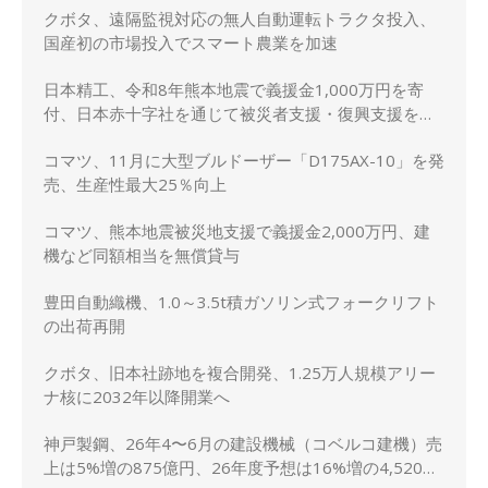
クボタ、遠隔監視対応の無人自動運転トラクタ投入、
国産初の市場投入でスマート農業を加速
日本精工、令和8年熊本地震で義援金1,000万円を寄
付、日本赤十字社を通じて被災者支援・復興支援を実
施
コマツ、11月に大型ブルドーザー「D175AX-10」を発
売、生産性最大25％向上
コマツ、熊本地震被災地支援で義援金2,000万円、建
機など同額相当を無償貸与
豊田自動織機、1.0～3.5t積ガソリン式フォークリフト
の出荷再開
クボタ、旧本社跡地を複合開発、1.25万人規模アリー
ナ核に2032年以降開業へ
神戸製鋼、26年4〜6月の建設機械（コベルコ建機）売
上は5%増の875億円、26年度予想は16%増の4,520億