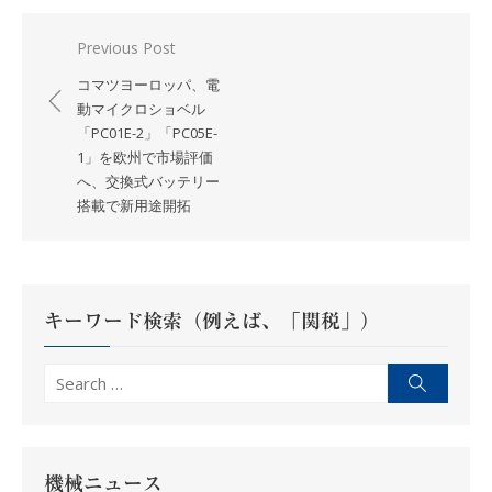
投
Previous Post
稿
コマツヨーロッパ、電
ナ
動マイクロショベル
「PC01E-2」「PC05E-
ビ
1」を欧州で市場評価
ゲ
へ、交換式バッテリー
ー
搭載で新用途開拓
シ
ョ
ン
キーワード検索（例えば、「関税」）
Search
Search
for:
機械ニュース