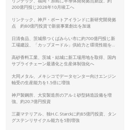
リンテック、福岡・糸島に半導体開発拠点新設、約
200億円投じ2028年10月竣工へ
リンテック、神戸・ポートアイランドに新研究開発拠
点 約80億円投資で新規事業創出を加速
日清食品、茨城県つくばみらい市に約700億円投じ新
工場建設、「カップヌードル」供給力と環境性能を強
化
高砂香料工業、茨城・結城に新工場用地を取得、国内
サプライチェーン最適化と生産体制強化へ
大同メタル、メキシコでデータセンター向けエンジン
軸受の生産能力を1.5倍に増強
神戸製鋼所、大安製造所のアルミ砂型鋳造設備を増
強、約20.7億円投資
三菱マテリアル、独H.C. Starckに約85億円投資、タン
グステンリサイクル能力を5割増強