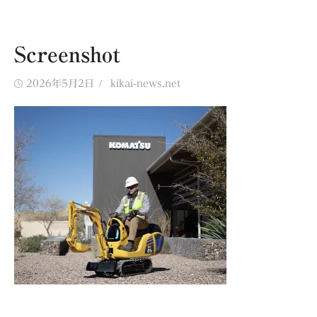
Screenshot
Posted
Author
2026年5月2日
kikai-news.net
on