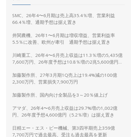
SMC、26年4〜6月期は売上高35.4％増、営業利益
66.4％増、通期予想は据え置き
井関農機、26年1〜6月期は増収増益、営業利益率
5.5％に改善、欧州が牽引 通期予想は据え置き
川崎重工、26年4〜6月売上収益は11.3％増の5,435億
7,600万円、26年度予想は10.8％増の2兆5,600億円に
上方修正
加藤製作所、27年3月期1Q売上は19.4%減の100億
2,300万円、営業損失7,900万円
加藤製作所、国内向け全製品を3～20％値上げ
アマダ、26年4〜6月売上収益は29.7%増の1,002億
円、26年度予想4,600億円（5.2％増）は据え置き
日精エー・エス・ビー機械、第3四半期売上359億
7,700万円で過去最高、受注も過去最高を更新