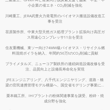
小企業の省エネ・CO₂削減を強化
川崎重工、JERA武豊火力発電所のバイオマス搬送設備改造工
事を受注
荏原製作所、中東大型天然ガス処理プラント拡張向け高圧ガ
ス用遠心コンプレッサ11台を受注
住友重機械、東ソー向け74MW級バイオマス・リサイクル燃
料混焼ボイラを納入、年間約50万tのCO₂削減に貢献
プライメタルズ、ニューコア製鉄所の連続鋳造設備改修を受
注、品質向上と設備長寿命化を実現
JFEエンジニアリング、八千代エンジニヤリング、道路・橋
梁の官民連携管理モデル構築へ、国交省モデリング事業に採
択
栗本鐵工所、IHIプラントの粉体関連事業を譲受、粉砕・焼
成分野を強化