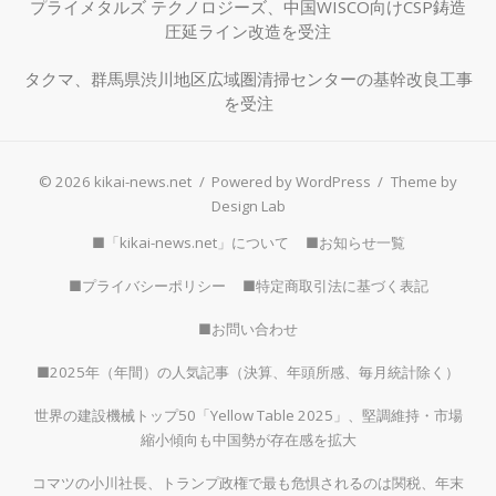
プライメタルズ テクノロジーズ、中国WISCO向けCSP鋳造
圧延ライン改造を受注
タクマ、群馬県渋川地区広域圏清掃センターの基幹改良工事
を受注
© 2026 kikai-news.net
/
Powered by WordPress
/
Theme by
Design Lab
■「kikai-news.net」について
■お知らせ一覧
■プライバシーポリシー
■特定商取引法に基づく表記
■お問い合わせ
■2025年（年間）の人気記事（決算、年頭所感、毎月統計除く）
世界の建設機械トップ50「Yellow Table 2025」、堅調維持・市場
縮小傾向も中国勢が存在感を拡大
コマツの小川社長、トランプ政権で最も危惧されるのは関税、年末