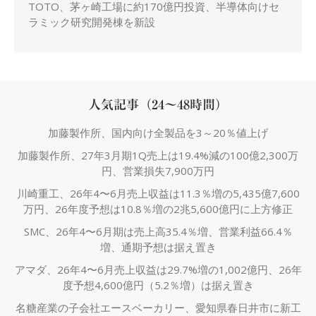
TOTO、茅ヶ崎工場に約170億円投資、半導体向けセ
ラミック研究開発棟を新設
人気記事（24～48時間）
加藤製作所、国内向け全製品を3～20％値上げ
加藤製作所、27年3月期1Q売上は19.4%減の100億2,300万
円、営業損失7,900万円
川崎重工、26年4〜6月売上収益は11.3％増の5,435億7,600
万円、26年度予想は10.8％増の2兆5,600億円に上方修正
SMC、26年4〜6月期は売上高35.4％増、営業利益66.4％
増、通期予想は据え置き
アマダ、26年4〜6月売上収益は29.7%増の1,002億円、26年
度予想4,600億円（5.2％増）は据え置き
名糖産業の子会社エースベーカリー、愛知県春日井市に新工