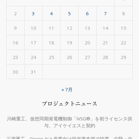
2
3
4
5
6
7
8
9
10
11
12
13
14
15
16
17
18
19
20
21
22
23
24
25
26
27
28
29
30
31
« 7月
プロジェクトニュース
川崎重工、仮想同期発電機制御「iVSG®」を初ライセンス供
与、アイケイエスと契約
三菱重工、Green AIと産業向け脱炭素支援で協業 中堅・中