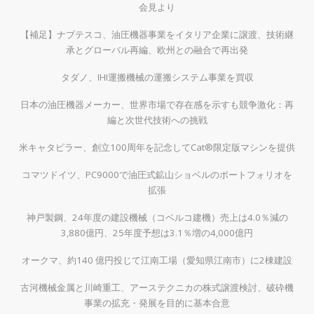
会見より
【補足】ナブテスコ、油圧機器事業をイタリア企業に譲渡、技術継
承とグローバル再編、欧州との融合で再出発
タダノ、IHI運搬機械の運搬システム事業を買収
日本の油圧機器メーカー、世界市場で存在感を示すも競争激化：再
編と次世代技術への挑戦
米キャタピラー、創立100周年を記念してCat®限定版マシンを提供
コマツドイツ、PC9000で油圧式鉱山ショベルのポートフォリオを
拡張
神戸製鋼、24年度の建設機械（コベルコ建機）売上は4.0％減の
3,880億円、25年度予想は3.1％増の4,000億円
オークマ、約140 億円投じて江南工場（愛知県江南市）に2棟建設
古河機械金属と川崎重工、アーステクニカの株式譲渡検討、破砕機
事業の拡充・発展を目的に基本合意