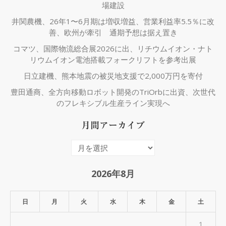
場建設
井関農機、26年1〜6月期は増収増益、営業利益率5.5％に改
善、欧州が牽引 通期予想は据え置き
コマツ、国際物流総合展2026に出、リチウムイオン・ナト
リウムイオン電池搭載フォークリフトを参考出展
日立建機、熊本地震の被災地支援で2,000万円を寄付
豊田通商、全方向移動ロボット開発のTriOrbに出資、次世代
のフレキシブル生産ライン実現へ
月間アーカイブ
月
間
ア
2026年8月
ー
カ
日
月
火
水
木
金
土
イ
1
ブ