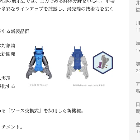
今回の展示会では、主力である解体分野を中心に、市場
井
益
む多彩なラインアップを披露し、最先端の技術力を広く
川
1
応する新製品群
度
加
体対象物
1
た新開発
7
2
に実現
ア
率化する
増
円
期
める「ツース交換式」を採用した新機種。
ッチメント。
T