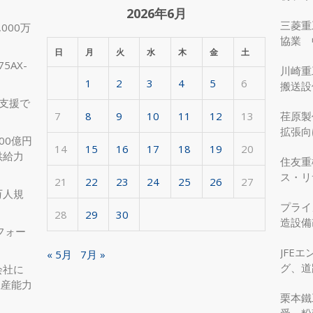
ア
2026年6月
三菱重
000万
ー
協業 
カ
日
月
火
水
木
金
土
化
5AX-
イ
川崎重
1
2
3
4
5
6
ブ
搬送設
支援で
7
8
9
10
11
12
13
荏原製
拡張向
00億円
受注
14
15
16
17
18
19
20
供給力
住友重
ス・リ
21
22
23
24
25
26
27
約50
万人規
プライ
28
29
30
造設備
フォー
を実現
JFE
« 5月
7月 »
グ、道
会社に
へ、国
生産能力
栗本鐵