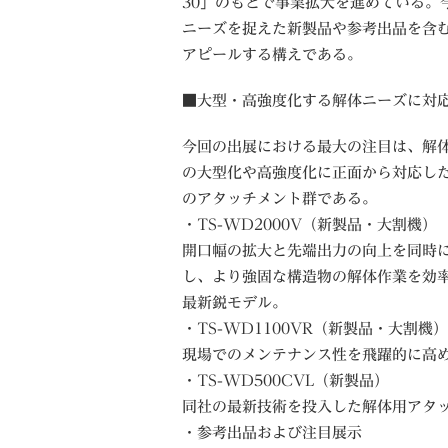
30」のもとで事業拡大を進めている。
ニーズを捉えた新製品や参考出品を含
アピールする構えである。
■大型・高強度化する解体ニーズに対
今回の出展における最大の注目は、解
の大型化や高強度化に正面から対応し
のアタッチメント群である。
・TS-WD2000V（新製品・大割機）
開口幅の拡大と先端出力の向上を同時
し、より強固な構造物の解体作業を効
最新鋭モデル。
・TS-WD1100VR（新製品・大割機）
現場でのメンテナンス性を飛躍的に高
・TS-WD500CVL（新製品）
同社の最新技術を投入した解体用アタ
・参考出品および注目展示