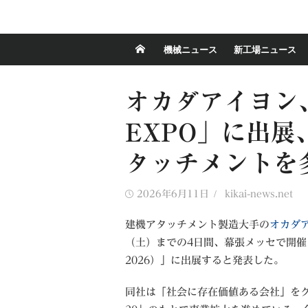
機械ニュース
新工場ニュース
オカダアイヨン、
EXPO」に出
タッチメントを
Posted
Author
2026年6月11日
kikai-news.net
on
建機アタッチメント製造大手の
オカダ
（土）までの4日間、幕張メッセで開催
2026）」に出展すると発表した。
同社は「社会に存在価値ある会社」をグ