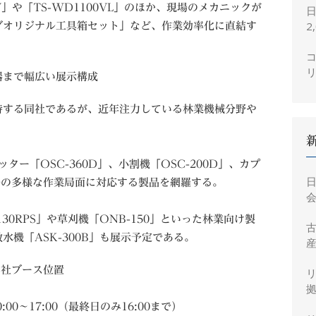
V」や「TS-WD1100VL」のほか、現場のメカニックが
2
ダオリジナル工具箱セット」など、作業効率化に直結す
コ
器まで幅広い展示構成
持する同社であるが、近年注力している林業機械分野や
ッター「OSC-360D」、小割機「OSC-200D」、カプ
、現場の多様な作業局面に対応する製品を網羅する。
会
30RPS」や草刈機「ONB-150」といった林業向け製
機「ASK-300B」も展示予定である。
産
び同社ブース位置
拠
:00〜17:00（最終日のみ16:00まで）