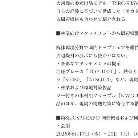
大割機の参考出品モデル「TSRC-935
自らの経験に基づいて構成した「オカ
る周辺機材も合わせて紹介される。
■林業向けアタッチメントから周辺機
解体環境分野で国内トップシェアを維
周辺機材の展示にも抜かりはない。
・多彩なアタッチメントの提示
油圧ブレーカ「TOP-1000J」、鉄骨カ
ラ「SE450」「ALSQ120」など
・林業および環境対策製品
ソー付きの木材用グラップル「NWG-1
品のほか、現場の粉塵対策に寄与する散水
■第8回CSPI-EXPO 開催概要およ
・会期
2026年6月17日（水）〜20日（土） 10