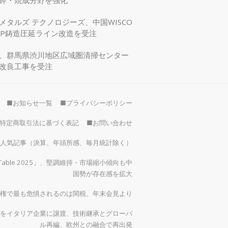
砕・焼成分野を強化
メタルズ テクノロジーズ、中国WISCO
SP鋳造圧延ライン改造を受注
、群馬県渋川地区広域圏清掃センター
改良工事を受注
■お知らせ一覧
■プライバシーポリシー
特定商取引法に基づく表記
■お問い合わせ
）の人気記事（決算、年頭所感、毎月統計除く）
 Table 2025」、堅調維持・市場縮小傾向も中
国勢が存在感を拡大
権で最も危惧されるのは関税、年末会見より
をイタリア企業に譲渡、技術継承とグローバ
ル再編、欧州との融合で再出発