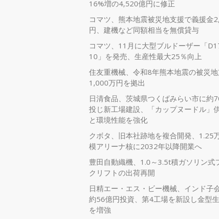
16%増の4,520億円に修正
コマツ、熊本地震被災地支援で義援金2,
円、建機など同額相当を無償貸与
コマツ、11月に大型ブルドーザー「D17
10」を発売、生産性最大25％向上
住友重機械、令和8年熊本地震の被災地
1,000万円を拠出
日清食品、茨城県つくばみらい市に約7
投じ新工場建設、「カップヌードル」
と環境性能を強化
クボタ、旧本社跡地を複合開発、1.25
模アリーナ核に2032年以降開業へ
豊田自動織機、1.0～3.5t積ガソリン式
クリフトの出荷再開
日精エー・エス・ビー機械、インド子
約56億円投資、第4工場を新設し金型
を増強