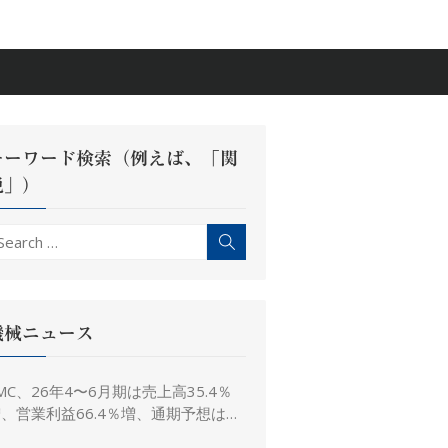
キーワード検索（例えば、「関
税」）
earch
Search
r:
機械ニュース
MC、26年4〜6月期は売上高35.4％
、営業利益66.4％増、通期予想は据
え置き