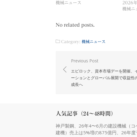
機械ニュース
2026
機械ニ
No related posts.
Category:
機械ニュース
投
Previous Post
稿
エピロック、資本市場デーを開催、
ナ
ーションとグローバル展開で収益性
成長へ
ビ
ゲ
ー
シ
人気記事（24～48時間）
ョ
神戸製鋼、26年4〜6月の建設機械（コ
ン
建機）売上は5%増の875億円、26年