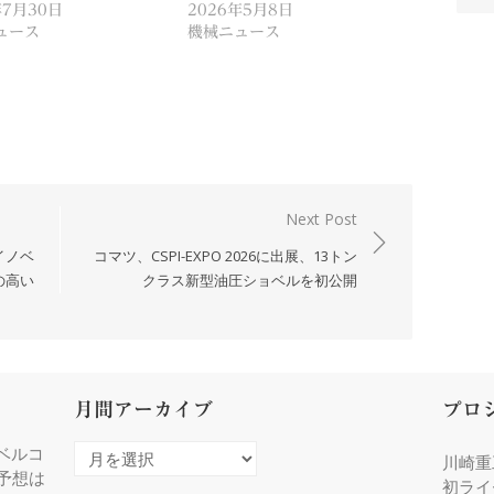
年7月30日
2026年5月8日
ュース
機械ニュース
Next Post
イノベ
コマツ、CSPI-EXPO 2026に出展、13トン
の高い
クラス新型油圧ショベルを初公開
月間アーカイブ
プロ
ベルコ
月
川崎重
度予想は
間
初ライ