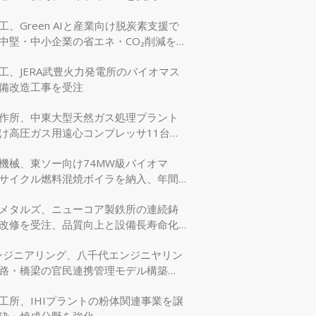
工、Green AIと産業向け脱炭素支援で
中堅・中小企業の省エネ・CO₂削減を強
工、JERA武豊火力発電所のバイオマス
備改造工事を受注
作所、中東大型天然ガス処理プラント
け高圧ガス用遠心コンプレッサ11台を
機械、東ソー向け74MW級バイオマ
サイクル燃料混焼ボイラを納入、年間
万tのCO₂削減に貢献
メタルズ、ニューコア製鉄所の連続鋳
改修を受注、品質向上と設備長寿命化
エンジニアリング、八千代エンジニヤリン
路・橋梁の官民連携管理モデル構築
交省モデリング事業に採択
工所、IHIプラントの粉体関連事業を譲