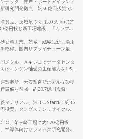
リンテック、神戸・ポートアイランド
に新研究開発拠点 約80億円投資で新
規事業創出を加速
日清食品、茨城県つくばみらい市に約
00億円投じ新工場建設、「カップヌ
ードル」供給力と環境性能を強化
高砂香料工業、茨城・結城に新工場用
地を取得、国内サプライチェーン最適
化と生産体制強化へ
大同メタル、メキシコでデータセンタ
向けエンジン軸受の生産能力を1.5
倍に増強
神戸製鋼所、大安製造所のアルミ砂型
造設備を増強、約20.7億円投資
菱マテリアル、独H.C. Starckに約85
億円投資、タングステンリサイクル能
を5割増強
OTO、茅ヶ崎工場に約170億円投
資、半導体向けセラミック研究開発棟
を新設