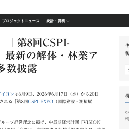
プロジェクトニュース
統計・資料
「第8回CSPI-
展、最新の解体・林業ア
多数披露
S
fo
アイヨン
は6月9日、2026年6月17日（水）から20日
される「第8回
CSPI-EXPO
（国際建設・測量展
S
増
ループ経営理念に掲げ、中長期経営計画「VISION