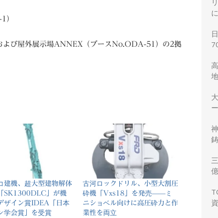
1）
7
および屋外展示場ANNEX（ブースNo.ODA-51）の2拠
ー
鋳
三
力
コ建機、超大型建物解体
古河ロックドリル、小型大割圧
T
SK1300DLC」が機
砕機「Vxs18」を発売――ミ
デザイン賞IDEA「日本
ニショベル向けに高圧砕力と作
ン学会賞」を受賞
業性を両立