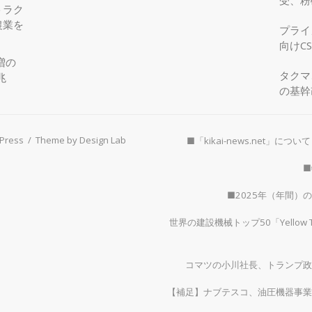
受、粉
トラク
農業を
プライ
向けC
増の
タクマ
兆
の基幹
Press
/
Theme by Design Lab
■「kikai-news.net」について
■
■2025年（年間
世界の建設機械トップ50「Yellow
コマツの小川社長、トランプ政
【補足】ナブテスコ、油圧機器事業