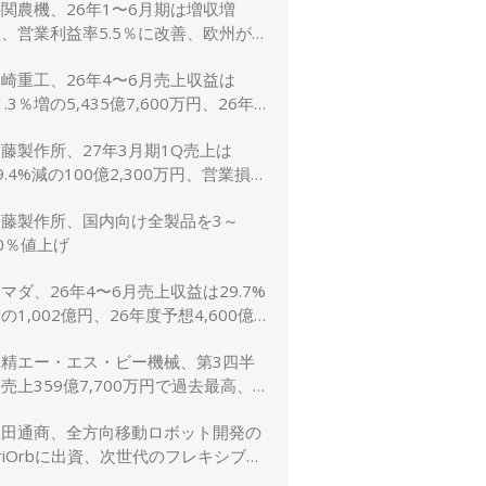
関農機、26年1〜6月期は増収増
、営業利益率5.5％に改善、欧州が
牽引 通期予想は据え置き
崎重工、26年4〜6月売上収益は
1.3％増の5,435億7,600万円、26年
予想は10.8％増の2兆5,600億円に上
藤製作所、27年3月期1Q売上は
方修正
9.4%減の100億2,300万円、営業損失
,900万円
加藤製作所、国内向け全製品を3～
0％値上げ
マダ、26年4〜6月売上収益は29.7%
の1,002億円、26年度予想4,600億
（5.2％増）は据え置き
日精エー・エス・ビー機械、第3四半
売上359億7,700万円で過去最高、
受注も過去最高を更新
豊田通商、全方向移動ロボット開発の
riOrbに出資、次世代のフレキシブル
生産ライン実現へ