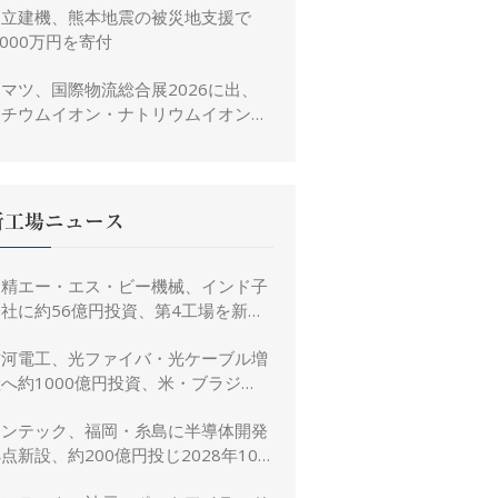
日立建機、熊本地震の被災地支援で
,000万円を寄付
マツ、国際物流総合展2026に出、
リチウムイオン・ナトリウムイオン電
池搭載フォークリフトを参考出展
新工場ニュース
日精エー・エス・ビー機械、インド子
社に約56億円投資、第4工場を新設
し金型生産能力を増強
古河電工、光ファイバ・光ケーブル増
へ約1000億円投資、米・ブラジ
ル・日本・インドで生産能力倍増
リンテック、福岡・糸島に半導体開発
点新設、約200億円投じ2028年10
月竣工へ