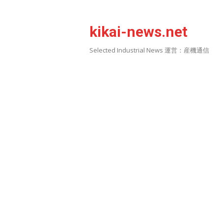
Skip
to
kikai-news.net
content
Selected Industrial News 運営：産機通信