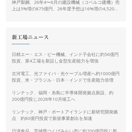
神戸製鋼、26年4〜6月の建設機械（コベルコ建機）売
上は5%増の875億円、26年度予想は16%増の4,520億
円に修正
新工場ニュース
日精エー・エス・ビー機械、インド子会社に約56億円
投資、第4工場を新設し金型生産能力を増強
古河電工、光ファイバ・光ケーブル増産へ約1000億円
投資、米・ブラジル・日本・インドで生産能力倍増
リンテック、福岡・糸島に半導体開発拠点新設、約
200億円投じ2028年10月竣工へ
リンテック、神戸・ポートアイランドに新研究開発拠
点 約80億円投資で新規事業創出を加速
日清食品、茨城県つくばみらい市に約700億円投じ新