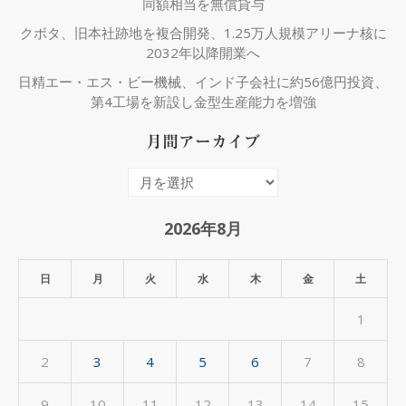
同額相当を無償貸与
クボタ、旧本社跡地を複合開発、1.25万人規模アリーナ核に
2032年以降開業へ
日精エー・エス・ビー機械、インド子会社に約56億円投資、
第4工場を新設し金型生産能力を増強
月間アーカイブ
月
間
ア
2026年8月
ー
カ
日
月
火
水
木
金
土
イ
1
ブ
2
3
4
5
6
7
8
9
10
11
12
13
14
15