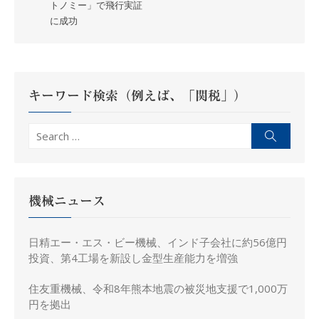
トノミー」で飛行実証
ビ
に成功
ゲ
ー
シ
ョ
キーワード検索（例えば、「関税」）
ン
Search
Search
for:
機械ニュース
日精エー・エス・ビー機械、インド子会社に約56億円
投資、第4工場を新設し金型生産能力を増強
住友重機械、令和8年熊本地震の被災地支援で1,000万
円を拠出