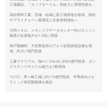
工場建設、「カップヌードル」供給力と環境性能を強
化
高砂香料工業、茨城・結城に新工場用地を取得、国内
サプライチェーン最適化と生産体制強化へ
大同メタル、メキシコでデータセンター向けエンジン
軸受の生産能力を1.5倍に増強
神戸製鋼所、大安製造所のアルミ砂型鋳造設備を増
強、約20.7億円投資
三菱マテリアル、独H.C. Starckに約85億円投資、タン
グステンリサイクル能力を5割増強
TOTO、茅ヶ崎工場に約170億円投資、半導体向けセ
ラミック研究開発棟を新設