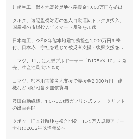
川崎重工、熊本地震被災地へ義援金1,000万円を拠出
クボタ、遠隔監視対応の無人自動運転トラクタ投入、
国産初の市場投入でスマート農業を加速
日本精工、令和8年熊本地震で義援金1,000万円を寄
付、日本赤十字社を通じて被災者支援・復興支援を実
施
コマツ、11月に大型ブルドーザー「D175AX-10」を発
売、生産性最大25％向上
コマツ、熊本地震被災地支援で義援金2,000万円、建
機など同額相当を無償貸与
豊田自動織機、1.0～3.5t積ガソリン式フォークリフト
の出荷再開
クボタ、旧本社跡地を複合開発、1.25万人規模アリー
ナ核に2032年以降開業へ