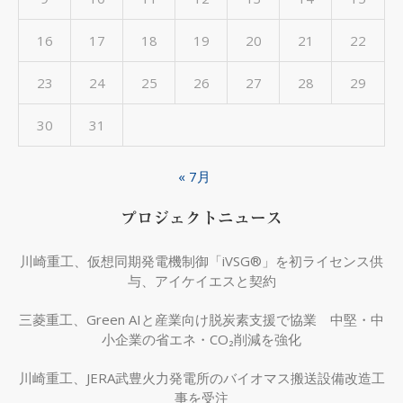
16
17
18
19
20
21
22
23
24
25
26
27
28
29
30
31
« 7月
プロジェクトニュース
川崎重工、仮想同期発電機制御「iVSG®」を初ライセンス供
与、アイケイエスと契約
三菱重工、Green AIと産業向け脱炭素支援で協業 中堅・中
小企業の省エネ・CO₂削減を強化
川崎重工、JERA武豊火力発電所のバイオマス搬送設備改造工
事を受注