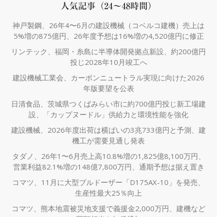
人気記事（24～48時間）
神戸製鋼、26年4〜6月の建設機械（コベルコ建機）売上は
5%増の875億円、26年度予想は16%増の4,520億円に修正
リンテック、福岡・糸島に半導体開発拠点新設、約200億円
投じ2028年10月竣工へ
建設機械工業会、カーボンニュートラル実現に向けた2026
年版要望を公表
日清食品、茨城県つくばみらい市に約700億円投じ新工場建
設、「カップヌードル」供給力と環境性能を強化
建設機械、2026年度出荷は横ばいの3兆733億円と予測、建
機工が需要見通し発表
タダノ、26年1〜6月売上高10.8%増の1,825億8,100万円、
営業利益82.1%増の148億7,800万円、通期予想は据え置き
コマツ、11月に大型ブルドーザー「D175AX-10」を発売、
生産性最大25％向上
コマツ、熊本地震被災地支援で義援金2,000万円、建機など