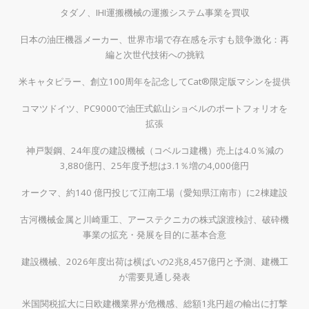
タダノ、IHI運搬機械の運搬システム事業を買収
日本の油圧機器メーカー、世界市場で存在感を示すも競争激化：再
編と次世代技術への挑戦
米キャタピラー、創立100周年を記念してCat®限定版マシンを提供
コマツドイツ、PC9000で油圧式鉱山ショベルのポートフォリオを
拡張
神戸製鋼、24年度の建設機械（コベルコ建機）売上は4.0％減の
3,880億円、25年度予想は3.1％増の4,000億円
オークマ、約140 億円投じて江南工場（愛知県江南市）に2棟建設
古河機械金属と川崎重工、アーステクニカの株式譲渡検討、破砕機
事業の拡充・発展を目的に基本合意
建設機械、2026年度出荷は横ばいの2兆8,457億円と予測、建機工
が需要見通し発表
米国関税拡大に日欧建機業界が危機感、総額1兆円超の輸出に打撃