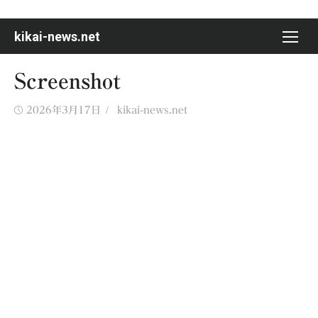
Skip
to
kikai-news.net
content
Screenshot
Posted
Author
2026年3月17日
kikai-news.net
on