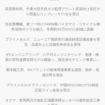
荏原製作所、中東大型天然ガス処理プラント拡張向け高圧ガ
ス用遠心コンプレッサ11台を受注
住友重機械、東ソー向け74MW級バイオマス・リサイクル燃
料混焼ボイラを納入、年間約50万tのCO₂削減に貢献
プライメタルズ、ニューコア製鉄所の連続鋳造設備改修を受
注、品質向上と設備長寿命化を実現
JFEエンジニアリング、八千代エンジニヤリング、道路・橋
梁の官民連携管理モデル構築へ、国交省モデリング事業に採
択
栗本鐵工所、IHIプラントの粉体関連事業を譲受、粉砕・焼
成分野を強化
プライメタルズ テクノロジーズ、中国WISCO向けCSP鋳造
圧延ライン改造を受注
タクマ、群馬県渋川地区広域圏清掃センターの基幹改良工事