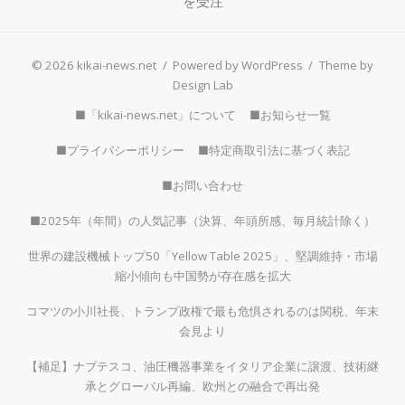
を受注
© 2026 kikai-news.net
/
Powered by WordPress
/
Theme by
Design Lab
■「kikai-news.net」について
■お知らせ一覧
■プライバシーポリシー
■特定商取引法に基づく表記
■お問い合わせ
■2025年（年間）の人気記事（決算、年頭所感、毎月統計除く）
世界の建設機械トップ50「Yellow Table 2025」、堅調維持・市場
縮小傾向も中国勢が存在感を拡大
コマツの小川社長、トランプ政権で最も危惧されるのは関税、年末
会見より
【補足】ナブテスコ、油圧機器事業をイタリア企業に譲渡、技術継
承とグローバル再編、欧州との融合で再出発