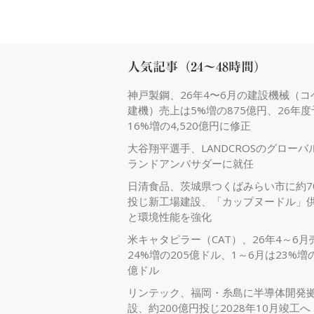
人気記事（24～48時間）
神戸製鋼、26年4〜6月の建設機械（コ
建機）売上は5%増の875億円、26年
16%増の4,520億円に修正
大谷翔平選手、LANDCROSのグローバ
ランドアンバサダーに就任
日清食品、茨城県つくばみらい市に約7
投じ新工場建設、「カップヌードル」
と環境性能を強化
米キャタピラー（CAT）、26年4～6月
24%増の205億ドル、1～6月は23%増の
億ドル
リンテック、福岡・糸島に半導体開発
設、約200億円投じ2028年10月竣工へ