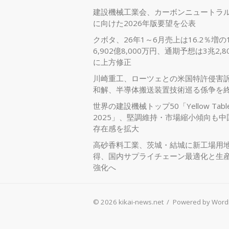
建設機械工業会、カーボンニュートラ
に向けた2026年版要望を公表
クボタ、26年1～6月売上は16.2％増の
6,902億8,000万円、通期予想は3兆2,8
に上方修正
川崎重工、ローツェとの米国特許侵害
和解、半導体搬送装置技術巡る係争を
世界の建設機械トップ50「Yellow Tabl
2025」、堅調維持・市場縮小傾向も中
存在感を拡大
高砂香料工業、茨城・結城に新工場用
得、国内サプライチェーン最適化と生
強化へ
© 2026 kikai-news.net
/
Powered by Word