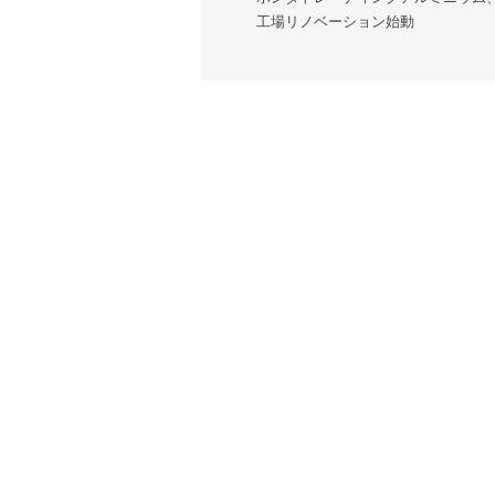
ナ
工場リノベーション始動
ビ
ゲ
ー
シ
ョ
ン