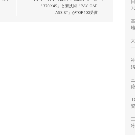
「370 X4S」と新技術「PAYLOAD
7
ASSIST」がTOP100受賞
ー
鋳
三
力
T