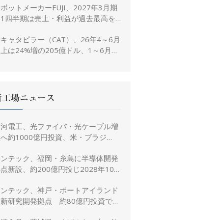
ボットメーカーFUJI、2027年3月期
置き
第1四半期は売上・利益が過去最高を
大幅更新
キャタピラー（CAT）、26年4～6月
上は24%増の205億ドル、1～6月は
3%増の380億ドル
新工場ニュース
古河電工、光ファイバ・光ケーブル増
へ約1000億円投資、米・ブラジ
ル・日本・インドで生産能力倍増
リンテック、福岡・糸島に半導体開発
点新設、約200億円投じ2028年10
月竣工へ
リンテック、神戸・ポートアイランド
に新研究開発拠点 約80億円投資で新
規事業創出を加速