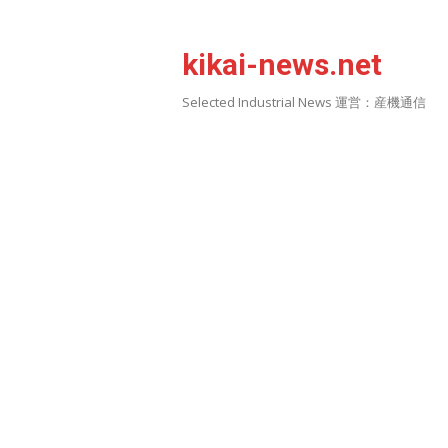
Skip
to
kikai-news.net
content
Selected Industrial News 運営：産機通信