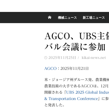
機械ニュース
新工場ニュース
AGCO、UBS
バル会議に参加
Posted
Author
2025年11月25日
kikai-news.net
on
AGCO
：2025年11月21日
米・ジョージア州ダルース発、農業機
農業技術の大手であるAGCOは、12月
開催される「
UBS 2025 Global Indust
& Transportation Conference
」に参
と発表した。