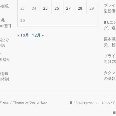
プライ
ル実現
23
24
25
26
27
28
29
造設備
を実現
1兆
30
JFE
00億円
グ、道
へ、国
« 10月
12月 »
栗本鐵
訴訟で
受、粉
終結
e
プライ
国勢が
向けC
タクマ
地を取
の基幹
産体制
Press
/
Theme by Design Lab
■「kikai-news.net」について
■