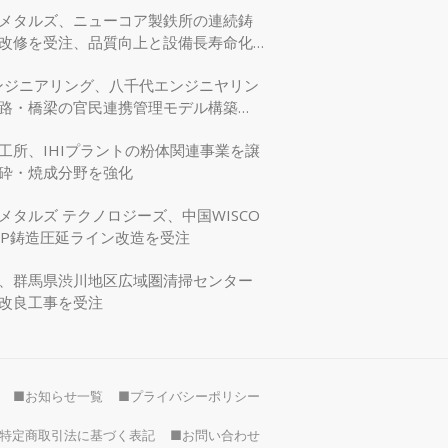
メタルズ、ニューコア製鉄所の連続鋳
改修を受注、品質向上と設備長寿命化
エンジニアリング、八千代エンジニヤリン
路・橋梁の官民連携管理モデル構築
交省モデリング事業に採択
工所、IHIプラントの粉体関連事業を譲
砕・焼成分野を強化
メタルズ テクノロジーズ、中国WISCO
SP鋳造圧延ライン改造を受注
、群馬県渋川地区広域圏清掃センター
改良工事を受注
■お知らせ一覧
■プライバシーポリシー
特定商取引法に基づく表記
■お問い合わせ