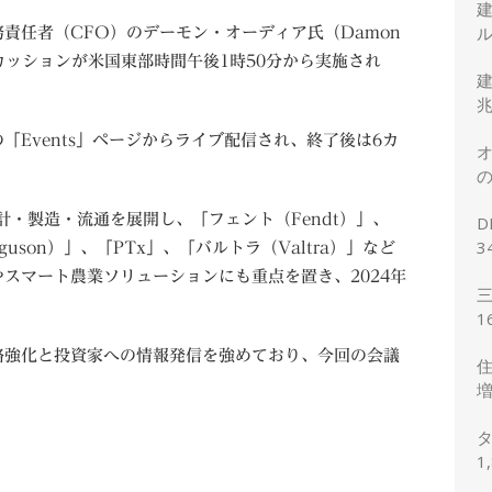
ル
責任者（CFO）のデーモン・オーディア氏（Damon
カッションが米国東部時間午後1時50分から実施され
建
兆
Events」ページからライブ配信され、終了後は6カ
オ
の
正
計・製造・流通を展開し、「フェント（Fendt）」、
D
3
guson）」、「PTx」、「バルトラ（Valtra）」など
2
スマート農業ソリューションにも重点を置き、2024年
三
1
想
略強化と投資家への情報発信を強めており、今回の会議
住
増
予
タ
1
の