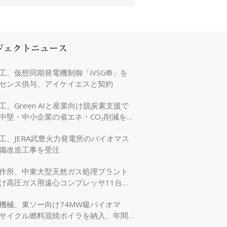
ジェクトニュース
工、仮想同期発電機制御「iVSG®」を
センス供与、アイケイエスと契約
工、Green AIと産業向け脱炭素支援で
中堅・中小企業の省エネ・CO₂削減を強
工、JERA武豊火力発電所のバイオマス
備改造工事を受注
作所、中東大型天然ガス処理プラント
け高圧ガス用遠心コンプレッサ11台を
機械、東ソー向け74MW級バイオマ
サイクル燃料混焼ボイラを納入、年間
万tのCO₂削減に貢献