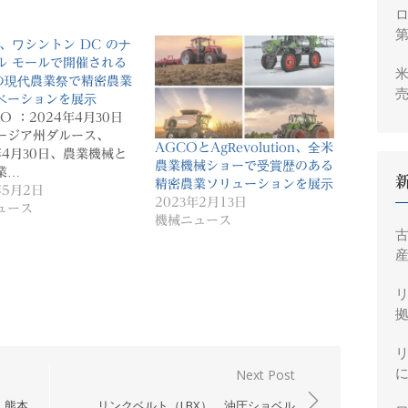
ロ
、ワシントン DC のナ
ル モールで開催される
米
 の現代農業祭で精密農業
売
ベーションを展示
2
 ：2024年4月30日
ジア州ダルース、
AGCOとAgRevolution、全米
年4月30日、農業機械と
農業機械ショーで受賞歴のある
業…
精密農業ソリューションを展示
年5月2日
2023年2月13日
ュース
機械ニュース
産
拠
Next Post
、熊本
リンクベルト（LBX）、油圧ショベル