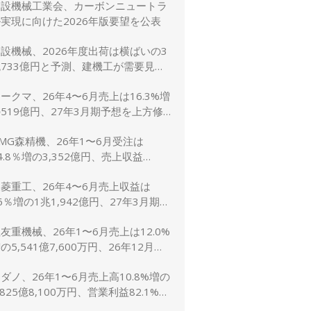
建設機械工業会、カーボンニュートラ
に修正
実現に向けた2026年版要望を公表
設機械、2026年度出荷は横ばいの3
733億円と予測、建機工が需要見通
し発表
ークマ、26年4〜6月売上は16.3%増
519億円、27年3月期予想を上方修
し売上2,600億円に
MG森精機、26年1〜6月受注は
4.8％増の3,352億円、売上収益
1.6％増の2,767億円
菱重工、26年4〜6月売上収益は
6％増の1兆1,942億円、27年3月期予
は売上5兆4,000億円で据え置き
友重機械、26年1〜6月売上は12.0%
の5,541億7,600万円、26年12月期
想1兆1,200億円（5.0%増）に上方
ダノ、26年1〜6月売上高10.8%増の
修正
,825億8,100万円、営業利益82.1%増
148億7,800万円、通期予想は据え