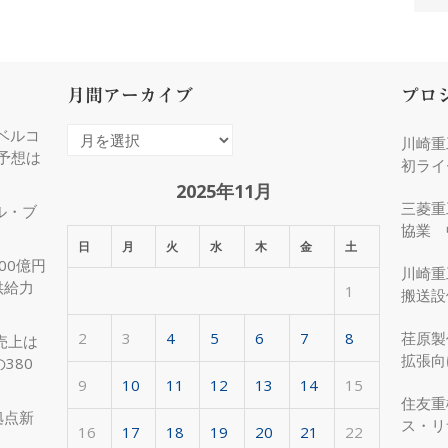
月間アーカイブ
プロ
ベルコ
月
川崎重
度予想は
間
初ライ
ア
2025年11月
三菱重
ル・ブ
ー
協業 
カ
日
月
火
水
木
金
土
化
00億円
イ
川崎重
供給力
1
ブ
搬送設
2
3
4
5
6
7
8
荏原製
売上は
拡張向
380
受注
9
10
11
12
13
14
15
住友重
拠点新
ス・リ
16
17
18
19
20
21
22
約50