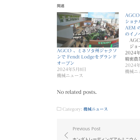
関連
AGCO
ショナ
AEM
のイノ
AGCO
ジョー
AGCO 、ミネソタ州ジャクソ
2024
ンで Fendt Lodgeをグランド
精密農
オープン
2024
2024年5月8日
機械ニ
機械ニュース
No related posts.
Category:
機械ニュース
投
Previous Post
稿
ホンダトレーディングアルミニウム