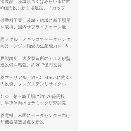
日清食品、茨城県つくばみらい市に約
00億円投じ新工場建設、「カップヌ
ードル」供給力と環境性能を強化
高砂香料工業、茨城・結城に新工場用
地を取得、国内サプライチェーン最適
化と生産体制強化へ
大同メタル、メキシコでデータセンタ
向けエンジン軸受の生産能力を1.5
倍に増強
神戸製鋼所、大安製造所のアルミ砂型
造設備を増強、約20.7億円投資
菱マテリアル、独H.C. Starckに約85
億円投資、タングステンリサイクル能
を5割増強
OTO、茅ヶ崎工場に約170億円投
資、半導体向けセラミック研究開発棟
を新設
三菱電機、米国にデータセンター向け
冷却機器製造拠点を新設