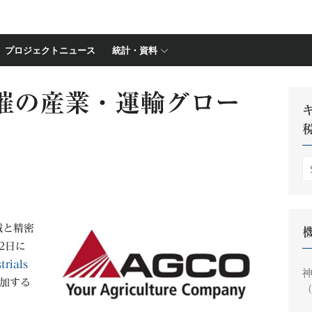
プロジェクトニュース
統計・資料
主催の産業・運輸グロー
S
fo
械と精密
2日に
rials
神
加する
（
円