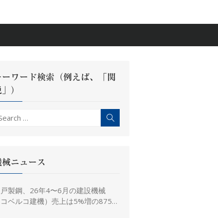
キーワード検索（例えば、「関
税」）
earch
Search
r:
機械ニュース
戸製鋼、26年4〜6月の建設機械
コベルコ建機）売上は5%増の875億
、26年度予想は16%増の4,520億円