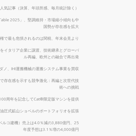
）の人気記事（決算、年頭所感、毎月統計除く）
 Table 2025」、堅調維持・市場縮小傾向も中
国勢が存在感を拡大
権で最も危惧されるのは関税、年末会見より
をイタリア企業に譲渡、技術継承とグローバ
ル再編、欧州との融合で再出発
ダノ、IHI運搬機械の運搬システム事業を買収
で存在感を示すも競争激化：再編と次世代技
術への挑戦
00周年を記念してCat®限定版マシンを提供
0で油圧式鉱山ショベルのポートフォリオを拡張
ルコ建機）売上は4.0％減の3,880億円、25
年度予想は3.1％増の4,000億円