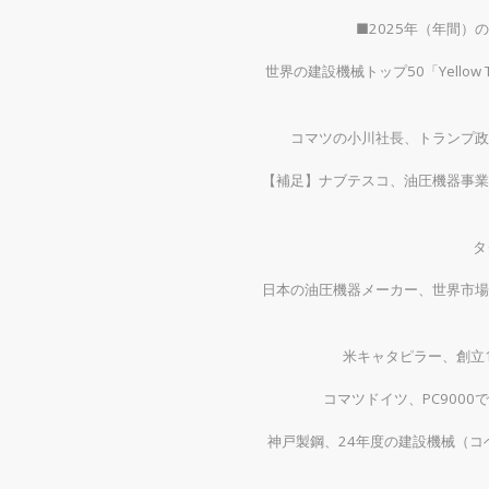
■2025年（年間
世界の建設機械トップ50「Yellow
コマツの小川社長、トランプ政
【補足】ナブテスコ、油圧機器事業
タ
日本の油圧機器メーカー、世界市場
米キャタピラー、創立1
コマツドイツ、PC900
神戸製鋼、24年度の建設機械（コベ