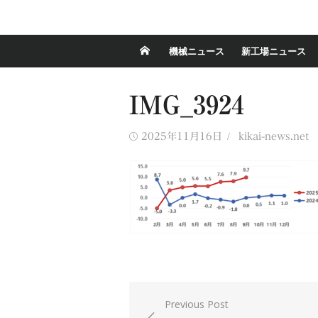
機械ニュース
新工場ニュース
IMG_3924
Posted
Author
2025年11月16日
kikai-news.net
on
投
Previous Post