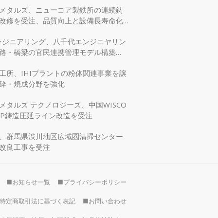
メタルズ、ニューコア製鉄所の連続鋳
改修を受注、品質向上と設備長寿命化
エンジニアリング、八千代エンジニヤリン
路・橋梁の官民連携管理モデル構築
交省モデリング事業に採択
工所、IHIプラントの粉体関連事業を譲
砕・焼成分野を強化
メタルズ テクノロジーズ、中国WISCO
SP鋳造圧延ライン改造を受注
、群馬県渋川地区広域圏清掃センター
改良工事を受注
■お知らせ一覧
■プライバシーポリシー
特定商取引法に基づく表記
■お問い合わせ