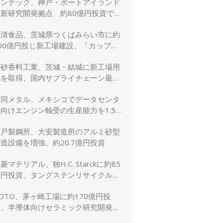
リンテック、神戸・ポートアイランド
に新研究開発拠点 約80億円投資で新
規事業創出を加速
日清食品、茨城県つくばみらい市に約
00億円投じ新工場建設、「カップヌ
ードル」供給力と環境性能を強化
高砂香料工業、茨城・結城に新工場用
地を取得、国内サプライチェーン最適
化と生産体制強化へ
大同メタル、メキシコでデータセンタ
向けエンジン軸受の生産能力を1.5
倍に増強
神戸製鋼所、大安製造所のアルミ砂型
造設備を増強、約20.7億円投資
菱マテリアル、独H.C. Starckに約85
億円投資、タングステンリサイクル能
を5割増強
OTO、茅ヶ崎工場に約170億円投
資、半導体向けセラミック研究開発棟
を新設