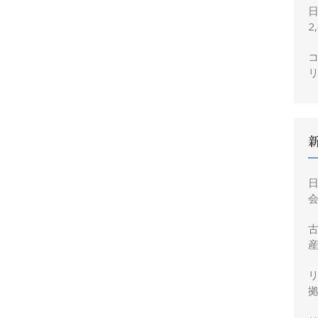
2
コ
会
産
拠