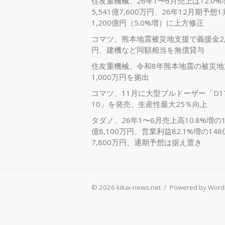
住友重機械、26年1〜6月売上は12.0%
5,541億7,600万円、26年12月期予想1
1,200億円（5.0%増）に上方修正
コマツ、熊本地震被災地支援で義援金2,
円、建機など同額相当を無償貸与
住友重機械、令和8年熊本地震の被災地
1,000万円を拠出
コマツ、11月に大型ブルドーザー「D17
10」を発売、生産性最大25％向上
タダノ、26年1〜6月売上高10.8%増の1,
億8,100万円、営業利益82.1%増の148
7,800万円、通期予想は据え置き
© 2026 kikai-news.net
/
Powered by Word