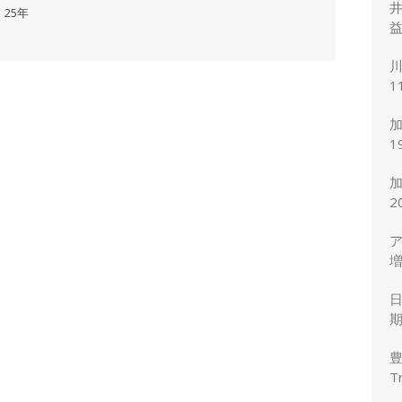
井
25年
益
川
1
度
加
1
7
2
ア
増
円
期
T