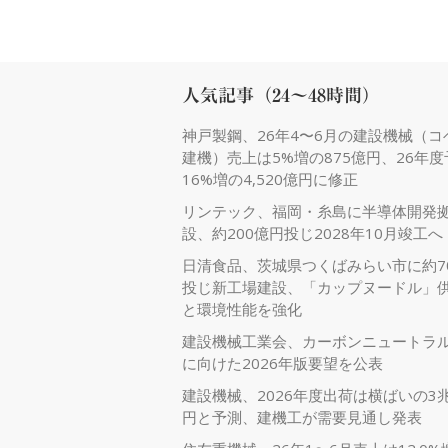
人気記事（24～48時間）
神戸製鋼、26年4〜6月の建設機械（コ
建機）売上は5%増の875億円、26年
16%増の4,520億円に修正
リンテック、福岡・糸島に半導体開発
設、約200億円投じ2028年10月竣工へ
日清食品、茨城県つくばみらい市に約7
投じ新工場建設、「カップヌードル」
と環境性能を強化
建設機械工業会、カーボンニュートラ
に向けた2026年版要望を公表
建設機械、2026年度出荷は横ばいの3兆
円と予測、建機工が需要見通し発表