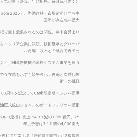
）の人気記事（決算、年頭所感、毎月統計除く）
 Table 2025」、堅調維持・市場縮小傾向も中
国勢が存在感を拡大
権で最も危惧されるのは関税、年末会見より
をイタリア企業に譲渡、技術継承とグローバ
ル再編、欧州との融合で再出発
ダノ、IHI運搬機械の運搬システム事業を買収
で存在感を示すも競争激化：再編と次世代技
術への挑戦
00周年を記念してCat®限定版マシンを提供
0で油圧式鉱山ショベルのポートフォリオを拡張
ルコ建機）売上は4.0％減の3,880億円、25
年度予想は3.1％増の4,000億円
億円投じて江南工場（愛知県江南市）に2棟建設