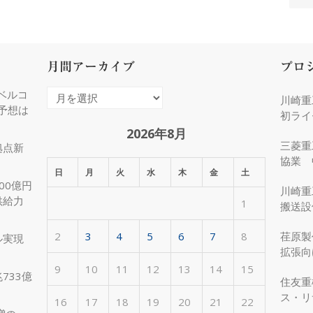
月間アーカイブ
プロ
ベルコ
月
川崎重
度予想は
間
初ライ
ア
2026年8月
三菱重
拠点新
ー
協業 
カ
日
月
火
水
木
金
土
化
00億円
イ
川崎重
供給力
1
ブ
搬送設
2
3
4
5
6
7
8
荏原製
ル実現
拡張向
受注
9
10
11
12
13
14
15
733億
住友重
ス・リ
16
17
18
19
20
21
22
約50