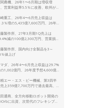
関農機、26年1〜6月期は増収増
、営業利益率5.5％に改善、欧州が
牽引 通期予想は据え置き
崎重工、26年4〜6月売上収益は
1.3％増の5,435億7,600万円、26年
予想は10.8％増の2兆5,600億円に上
藤製作所、27年3月期1Q売上は
方修正
9.4%減の100億2,300万円、営業損失
,900万円
加藤製作所、国内向け全製品を3～
0％値上げ
マダ、26年4〜6月売上収益は29.7%
の1,002億円、26年度予想4,600億
（5.2％増）は据え置き
日精エー・エス・ビー機械、第3四半
売上359億7,700万円で過去最高、
受注も過去最高を更新
豊田通商、全方向移動ロボット開発の
riOrbに出資、次世代のフレキシブル
生産ライン実現へ