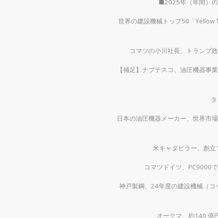
■2025年（年間
世界の建設機械トップ50「Yellow
コマツの小川社長、トランプ政
【補足】ナブテスコ、油圧機器事業
タ
日本の油圧機器メーカー、世界市場
米キャタピラー、創立1
コマツドイツ、PC900
神戸製鋼、24年度の建設機械（コベ
オークマ、約140 