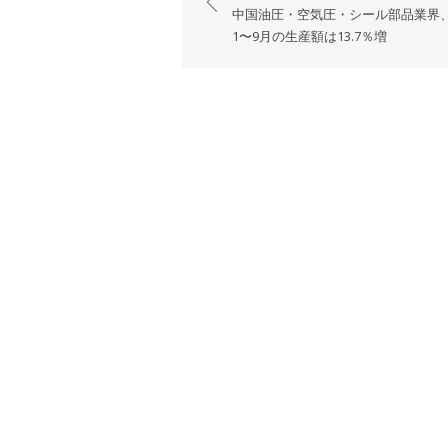
稿
中国油圧・空気圧・シール部品業界、
ナ
1〜9月の生産額は13.7％増
ビ
ゲ
ー
シ
ョ
ン