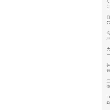
7
ー
鋳
三
力
T