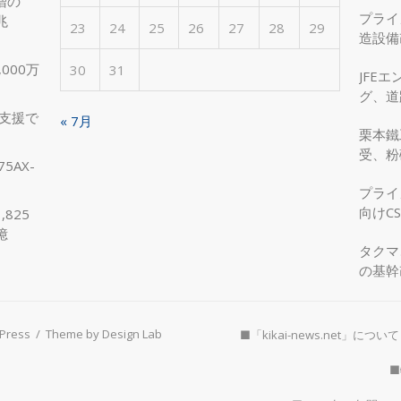
増の
プライ
兆
23
24
25
26
27
28
29
造設備
を実現
000万
30
31
JFE
グ、道
へ、国
支援で
« 7月
栗本鐵
受、粉
5AX-
プライ
向けC
825
億
タクマ
の基幹
Press
/
Theme by Design Lab
■「kikai-news.net」について
■