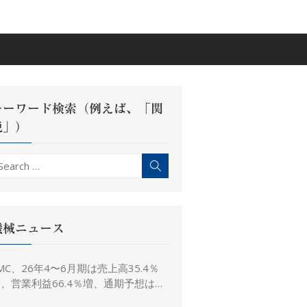
キーワード検索（例えば、「関
税」）
earch
Search
r:
機械ニュース
MC、26年4〜6月期は売上高35.4％
、営業利益66.4％増、通期予想は据
え置き