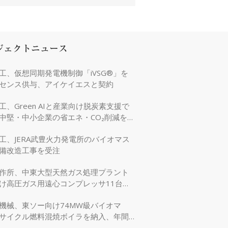
ジェクトニュース
工、仮想同期発電機制御「iVSG®」を
センス供与、アイケイエスと契約
工、Green AIと産業向け脱炭素支援で
中堅・中小企業の省エネ・CO₂削減を強
工、JERA武豊火力発電所のバイオマス
備改造工事を受注
作所、中東大型天然ガス処理プラント
け高圧ガス用遠心コンプレッサ11台を
機械、東ソー向け74MW級バイオマ
サイクル燃料混焼ボイラを納入、年間
万tのCO₂削減に貢献