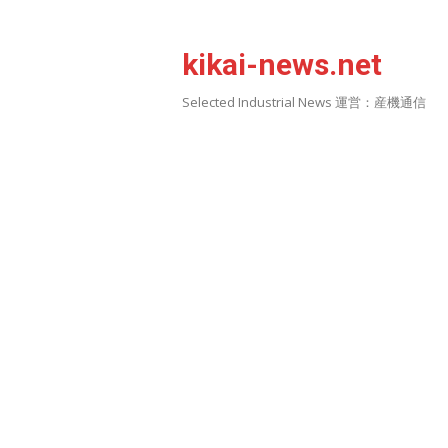
Skip
to
kikai-news.net
content
Selected Industrial News 運営：産機通信