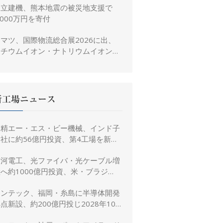
日立建機、熊本地震の被災地支援で
,000万円を寄付
マツ、国際物流総合展2026に出、
リチウムイオン・ナトリウムイオン電
池搭載フォークリフトを参考出展
新工場ニュース
日精エー・エス・ビー機械、インド子
社に約56億円投資、第4工場を新設
し金型生産能力を増強
古河電工、光ファイバ・光ケーブル増
へ約1000億円投資、米・ブラジ
ル・日本・インドで生産能力倍増
リンテック、福岡・糸島に半導体開発
点新設、約200億円投じ2028年10
月竣工へ