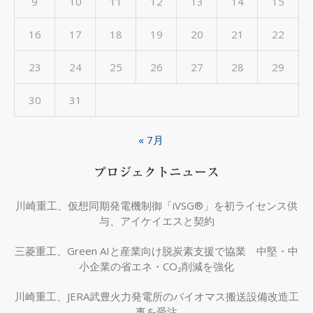
9
10
11
12
13
14
15
16
17
18
19
20
21
22
23
24
25
26
27
28
29
30
31
« 7月
プロジェクトニュース
川崎重工、仮想同期発電機制御「iVSG®」を初ライセンス供
与、アイケイエスと契約
三菱重工、Green AIと産業向け脱炭素支援で協業 中堅・中
小企業の省エネ・CO₂削減を強化
川崎重工、JERA武豊火力発電所のバイオマス搬送設備改造工
事を受注