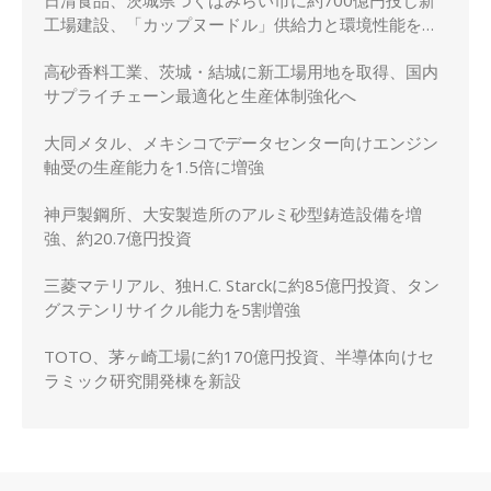
日清食品、茨城県つくばみらい市に約700億円投じ新
工場建設、「カップヌードル」供給力と環境性能を強
化
高砂香料工業、茨城・結城に新工場用地を取得、国内
サプライチェーン最適化と生産体制強化へ
大同メタル、メキシコでデータセンター向けエンジン
軸受の生産能力を1.5倍に増強
神戸製鋼所、大安製造所のアルミ砂型鋳造設備を増
強、約20.7億円投資
三菱マテリアル、独H.C. Starckに約85億円投資、タン
グステンリサイクル能力を5割増強
TOTO、茅ヶ崎工場に約170億円投資、半導体向けセ
ラミック研究開発棟を新設