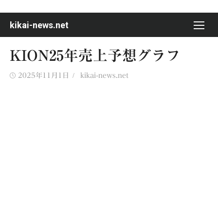
Skip
to
kikai-news.net
content
KION25年売上予想グラフ
Posted
Author
2025年11月1日
kikai-news.net
on