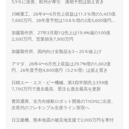
5.5％に改善、欧州が牽引 通期予想は据え置き
川崎重工、26年4〜6月売上収益は11.3％増の5,435億
7,600万円、26年度予想は10.8％増の2兆5,600億円に
上方修正
加藤製作所、27年3月期1Q売上は19.4%減の100億
2,300万円、営業損失7,900万円
加藤製作所、国内向け全製品を3～20％値上げ
アマダ、26年4〜6月売上収益は29.7%増の1,002億
円、26年度予想4,600億円（5.2％増）は据え置き
日精エー・エス・ビー機械、第3四半期売上359億
7,700万円で過去最高、受注も過去最高を更新
豊田通商、全方向移動ロボット開発のTriOrbに出資、
次世代のフレキシブル生産ライン実現へ
日立建機、熊本地震の被災地支援で2,000万円を寄付