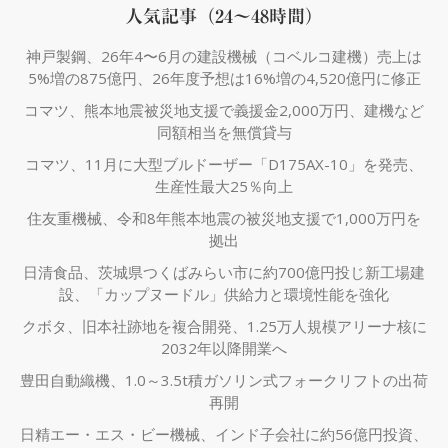
人気記事（24～48時間）
神戸製鋼、26年4〜6月の建設機械（コベルコ建機）売上は
5%増の875億円、26年度予想は16%増の4,520億円に修正
コマツ、熊本地震被災地支援で義援金2,000万円、建機など
同額相当を無償貸与
コマツ、11月に大型ブルドーザー「D175AX-10」を発売、
生産性最大25％向上
住友重機械、令和8年熊本地震の被災地支援で1,000万円を
拠出
日清食品、茨城県つくばみらい市に約700億円投じ新工場建
設、「カップヌードル」供給力と環境性能を強化
クボタ、旧本社跡地を複合開発、1.25万人規模アリーナ核に
2032年以降開業へ
豊田自動織機、1.0～3.5t積ガソリン式フォークリフトの出荷
再開
日精エー・エス・ビー機械、インド子会社に約56億円投資、