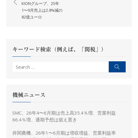
稿
KIONグループ、25年
ナ
1〜9月売上は2.8%減の
82億ユーロ
ビ
ゲ
ー
シ
キーワード検索（例えば、「関税」）
ョ
ン
Search
Search
for:
機械ニュース
SMC、26年4〜6月期は売上高35.4％増、営業利益
66.4％増、通期予想は据え置き
井関農機、26年1〜6月期は増収増益、営業利益率