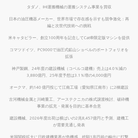
タダノ、IHI運搬機械の運搬システム事業を買収
日本の油圧機器メーカー、世界市場で存在感を示すも競争激化：再
編と次世代技術への挑戦
米キャタピラー、創立100周年を記念してCat®限定版マシンを提供
コマツドイツ、PC9000で油圧式鉱山ショベルのポートフォリオを
拡張
神戸製鋼、24年度の建設機械（コベルコ建機）売上は4.0％減の
3,880億円、25年度予想は3.1％増の4,000億円
オークマ、約140 億円投じて江南工場（愛知県江南市）に2棟建設
古河機械金属と川崎重工、アーステクニカの株式譲渡検討、破砕機
事業の拡充・発展を目的に基本合意
建設機械、2026年度出荷は横ばいの2兆8,457億円と予測、建機工
が需要見通し発表
米国関税拡大に日欧建機業界が危機感、総額1兆円超の輸出に打撃