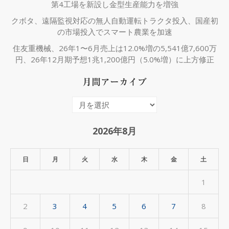
第4工場を新設し金型生産能力を増強
クボタ、遠隔監視対応の無人自動運転トラクタ投入、国産初
の市場投入でスマート農業を加速
住友重機械、26年1〜6月売上は12.0%増の5,541億7,600万
円、26年12月期予想1兆1,200億円（5.0%増）に上方修正
月間アーカイブ
月
間
ア
2026年8月
ー
カ
日
月
火
水
木
金
土
イ
1
ブ
2
3
4
5
6
7
8