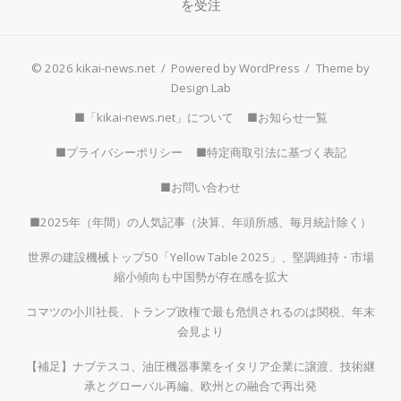
を受注
© 2026 kikai-news.net
/
Powered by WordPress
/
Theme by
Design Lab
■「kikai-news.net」について
■お知らせ一覧
■プライバシーポリシー
■特定商取引法に基づく表記
■お問い合わせ
■2025年（年間）の人気記事（決算、年頭所感、毎月統計除く）
世界の建設機械トップ50「Yellow Table 2025」、堅調維持・市場
縮小傾向も中国勢が存在感を拡大
コマツの小川社長、トランプ政権で最も危惧されるのは関税、年末
会見より
【補足】ナブテスコ、油圧機器事業をイタリア企業に譲渡、技術継
承とグローバル再編、欧州との融合で再出発