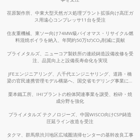
荏原製作所、中東大型天然ガス処理プラント拡張向け高圧ガ
ス用遠心コンプレッサ11台を受注
住友重機械、東ソー向け74MW級バイオマス・リサイクル燃
料混焼ボイラを納入、年間約50万tのCO₂削減に貢献
プライメタルズ、ニューコア製鉄所の連続鋳造設備改修を受
注、品質向上と設備長寿命化を実現
JFEエンジニアリング、八千代エンジニヤリング、道路・橋
梁の官民連携管理モデル構築へ、国交省モデリング事業に採
択
栗本鐵工所、IHIプラントの粉体関連事業を譲受、粉砕・焼
成分野を強化
プライメタルズ テクノロジーズ、中国WISCO向けCSP鋳造
圧延ライン改造を受注
タクマ、群馬県渋川地区広域圏清掃センターの基幹改良工事