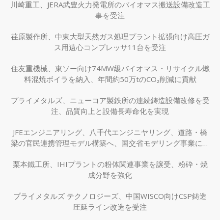
川崎重工、JERA武豊火力発電所のバイオマス搬送設備改造工
事を受注
荏原製作所、中東大型天然ガス処理プラント拡張向け高圧ガ
ス用遠心コンプレッサ11台を受注
住友重機械、東ソー向け74MW級バイオマス・リサイクル燃
料混焼ボイラを納入、年間約50万tのCO₂削減に貢献
プライメタルズ、ニューコア製鉄所の連続鋳造設備改修を受
注、品質向上と設備長寿命化を実現
JFEエンジニアリング、八千代エンジニヤリング、道路・橋
梁の官民連携管理モデル構築へ、国交省モデリング事業に採
択
栗本鐵工所、IHIプラントの粉体関連事業を譲受、粉砕・焼
成分野を強化
プライメタルズ テクノロジーズ、中国WISCO向けCSP鋳造
圧延ライン改造を受注