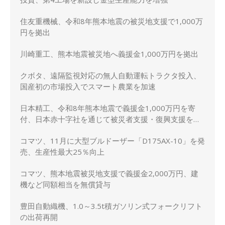
住友重機械、令和8年熊本地震の被災地支援で1,000万
円を拠出
川崎重工、熊本地震被災地へ義援金1,000万円を拠出
クボタ、遠隔監視対応の無人自動運転トラクタ投入、
国産初の市場投入でスマート農業を加速
日本精工、令和8年熊本地震で義援金1,000万円を寄
付、日本赤十字社を通じて被災者支援・復興支援を実
施
コマツ、11月に大型ブルドーザー「D175AX-10」を発
売、生産性最大25％向上
コマツ、熊本地震被災地支援で義援金2,000万円、建
機など同額相当を無償貸与
豊田自動織機、1.0～3.5t積ガソリン式フォークリフト
の出荷再開