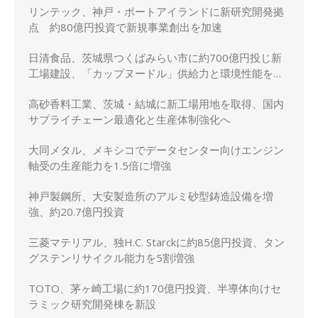
リンテック、神戸・ポートアイランドに新研究開発拠
点 約80億円投資で新規事業創出を加速
日清食品、茨城県つくばみらい市に約700億円投じ新
工場建設、「カップヌードル」供給力と環境性能を強
化
高砂香料工業、茨城・結城に新工場用地を取得、国内
サプライチェーン最適化と生産体制強化へ
大同メタル、メキシコでデータセンター向けエンジン
軸受の生産能力を1.5倍に増強
神戸製鋼所、大安製造所のアルミ砂型鋳造設備を増
強、約20.7億円投資
三菱マテリアル、独H.C. Starckに約85億円投資、タン
グステンリサイクル能力を5割増強
TOTO、茅ヶ崎工場に約170億円投資、半導体向けセ
ラミック研究開発棟を新設