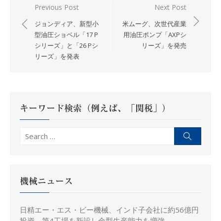
投
Previous Post
Next Post
稿
ジョンディア、新型小
米ムーグ、次世代産業
ナ
型油圧ショベル「17 P
用油圧ポンプ「AXPシ
シリーズ」と「26 Pシ
リーズ」を発売
ビ
リーズ」を発表
ゲ
ー
シ
ョ
キーワード検索（例えば、「関税」）
ン
Search
Search
for:
機械ニュース
日精エー・エス・ビー機械、インド子会社に約56億円
投資、第4工場を新設し金型生産能力を増強