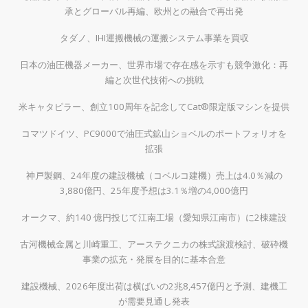
承とグローバル再編、欧州との融合で再出発
タダノ、IHI運搬機械の運搬システム事業を買収
日本の油圧機器メーカー、世界市場で存在感を示すも競争激化：再
編と次世代技術への挑戦
米キャタピラー、創立100周年を記念してCat®限定版マシンを提供
コマツドイツ、PC9000で油圧式鉱山ショベルのポートフォリオを
拡張
神戸製鋼、24年度の建設機械（コベルコ建機）売上は4.0％減の
3,880億円、25年度予想は3.1％増の4,000億円
オークマ、約140 億円投じて江南工場（愛知県江南市）に2棟建設
古河機械金属と川崎重工、アーステクニカの株式譲渡検討、破砕機
事業の拡充・発展を目的に基本合意
建設機械、2026年度出荷は横ばいの2兆8,457億円と予測、建機工
が需要見通し発表