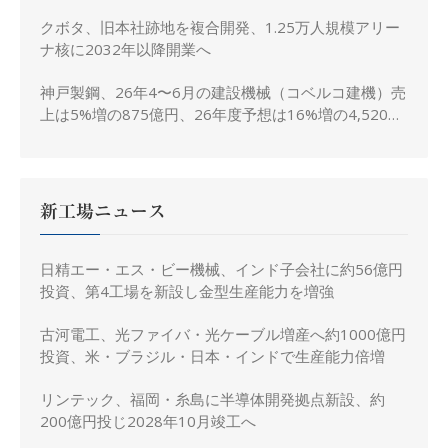
クボタ、旧本社跡地を複合開発、1.25万人規模アリー
ナ核に2032年以降開業へ
神戸製鋼、26年4〜6月の建設機械（コベルコ建機）売
上は5%増の875億円、26年度予想は16%増の4,520億
円に修正
新工場ニュース
日精エー・エス・ビー機械、インド子会社に約56億円
投資、第4工場を新設し金型生産能力を増強
古河電工、光ファイバ・光ケーブル増産へ約1000億円
投資、米・ブラジル・日本・インドで生産能力倍増
リンテック、福岡・糸島に半導体開発拠点新設、約
200億円投じ2028年10月竣工へ