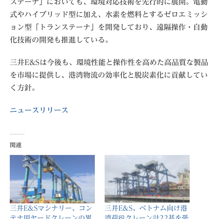
ステーナ」においても、環境対応技術を先行的に展開。電動
式やハイブリッド型に加え、水素を燃料とするゼロエミッシ
ョン型「トランステーナ」を開発しており、遠隔操作・自動
化技術の開発も推進している。
三井E&Sは今後も、環境性能と操作性を高めた高品質な製品
を市場に提供し、港湾物流の効率化と脱炭素化に貢献してい
く方針。
ニュースリリース
関連
三井E&Sマシナリー、コン
三井E&S、ベトナム向け港
テナ用ヤードクレーンの累
湾荷役クレーン計22基を受