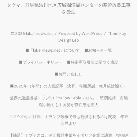
タクマ、群馬県渋川地区広域圏清掃センターの基幹改良工事
を受注
© 2026 kikai-news.net
/
Powered by WordPress
/
Theme by
Design Lab
■「kikai-news.net」について
■お知らせ一覧
■プライバシーポリシー
■特定商取引法に基づく表記
■お問い合わせ
■2025年（年間）の人気記事（決算、年頭所感、毎月統計除く）
世界の建設機械トップ50「Yellow Table 2025」、堅調維持・市場
縮小傾向も中国勢が存在感を拡大
コマツの小川社長、トランプ政権で最も危惧されるのは関税、年末
会見より
【補足】ナブテスコ、油圧機器事業をイタリア企業に譲渡、技術継