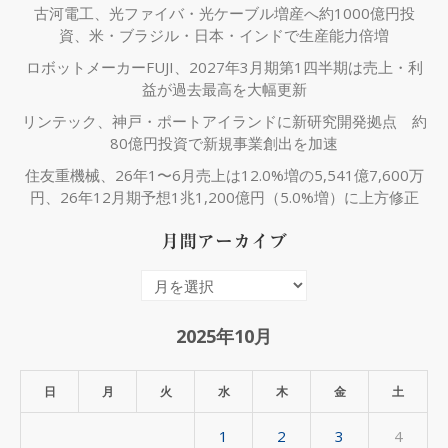
古河電工、光ファイバ・光ケーブル増産へ約1000億円投
資、米・ブラジル・日本・インドで生産能力倍増
ロボットメーカーFUJI、2027年3月期第1四半期は売上・利
益が過去最高を大幅更新
リンテック、神戸・ポートアイランドに新研究開発拠点 約
80億円投資で新規事業創出を加速
住友重機械、26年1〜6月売上は12.0%増の5,541億7,600万
円、26年12月期予想1兆1,200億円（5.0%増）に上方修正
月間アーカイブ
月
間
ア
2025年10月
ー
カ
日
月
火
水
木
金
土
イ
1
2
3
4
ブ