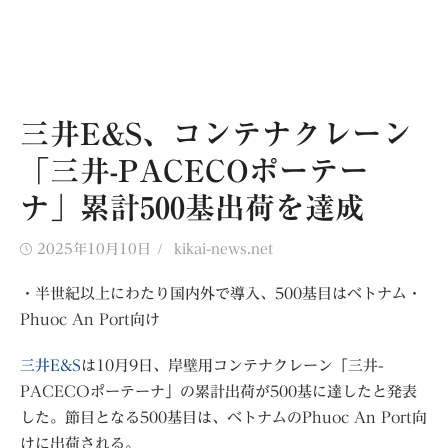
三井E&S、コンテナクレーン
「三井-PACECOポーテー
ナ」累計500基出荷を達成
Posted
Author
2025年10月10日
kikai-news.net
on
・半世紀以上にわたり国内外で導入、500基目はベトナム・
Phuoc An Port向け
三井E&S
は10月9日、岸壁用コンテナクレーン「三井-
PACECOポーテーナ」の累計出荷が500基に達したと発表
した。節目となる500基目は、ベトナムのPhuoc An Port向
けに出荷される。