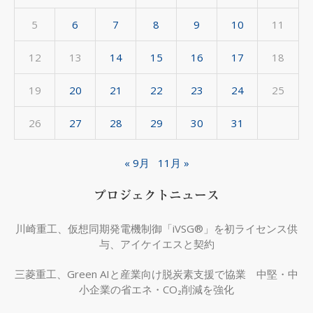
5
6
7
8
9
10
11
12
13
14
15
16
17
18
19
20
21
22
23
24
25
26
27
28
29
30
31
« 9月
11月 »
プロジェクトニュース
川崎重工、仮想同期発電機制御「iVSG®」を初ライセンス供
与、アイケイエスと契約
三菱重工、Green AIと産業向け脱炭素支援で協業 中堅・中
小企業の省エネ・CO₂削減を強化