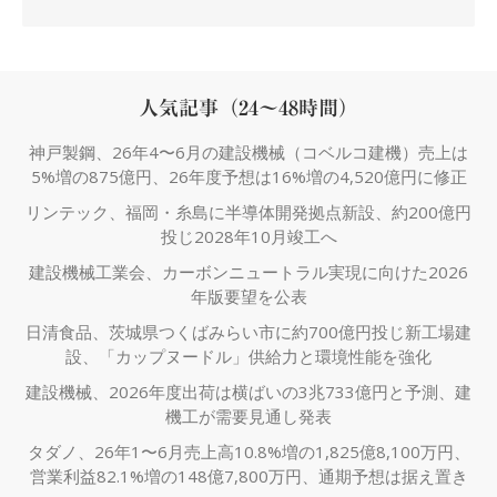
人気記事（24～48時間）
神戸製鋼、26年4〜6月の建設機械（コベルコ建機）売上は
5%増の875億円、26年度予想は16%増の4,520億円に修正
リンテック、福岡・糸島に半導体開発拠点新設、約200億円
投じ2028年10月竣工へ
建設機械工業会、カーボンニュートラル実現に向けた2026
年版要望を公表
日清食品、茨城県つくばみらい市に約700億円投じ新工場建
設、「カップヌードル」供給力と環境性能を強化
建設機械、2026年度出荷は横ばいの3兆733億円と予測、建
機工が需要見通し発表
タダノ、26年1〜6月売上高10.8%増の1,825億8,100万円、
営業利益82.1%増の148億7,800万円、通期予想は据え置き