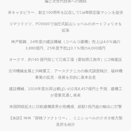
編と次世代技術への挑戦
米キャタピラー、創立100周年を記念してCat®限定版マシンを提供
コマツドイツ、PC9000で油圧式鉱山ショベルのポートフォリオを
拡張
神戸製鋼、24年度の建設機械（コベルコ建機）売上は4.0％減の
3,880億円、25年度予想は3.1％増の4,000億円
オークマ、約140 億円投じて江南工場（愛知県江南市）に2棟建設
古河機械金属と川崎重工、アーステクニカの株式譲渡検討、破砕機
事業の拡充・発展を目的に基本合意
建設機械、2026年度出荷は横ばいの2兆8,457億円と予測、建機工
が需要見通し発表
米国関税拡大に日欧建機業界が危機感、総額1兆円超の輸出に打撃
【余談】NHK『探検ファクトリー』、ミニショベルのクボタ枚方製
造所を紹介