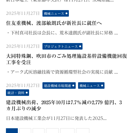
Posted
2025年11月27日
機械ニュース
on
住友重機械、渡部敏朗氏が新社長に就任へ
・下村真司社長は会長に、荒木達朗氏が副社長に昇格 ...
Posted
2025年11月27日
プロジェクトニュース
on
大同特殊鋼、吹田市のごみ処理施設基幹設備機能回復
工事を受注
・アーク式灰溶融技術で資源循環型社会の実現に貢献 ...
Posted
2025年11月27日
建設機械市場関連
機械ニュース
on
統計・資料
建設機械出荷、2025年10月は7.7％減の2,779 億円、3
カ月ぶりの減少
日本建設機械工業会が11月27日に発表した2025...
投