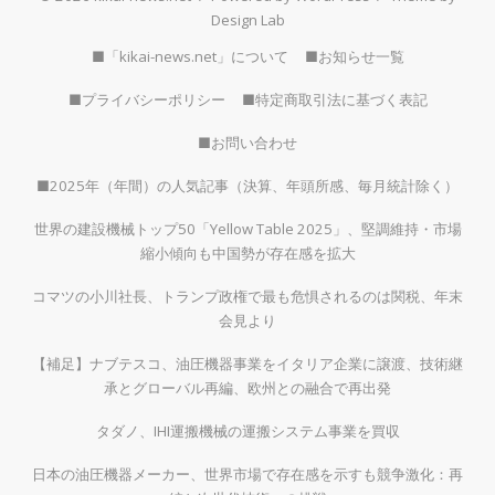
Design Lab
■「kikai-news.net」について
■お知らせ一覧
■プライバシーポリシー
■特定商取引法に基づく表記
■お問い合わせ
■2025年（年間）の人気記事（決算、年頭所感、毎月統計除く）
世界の建設機械トップ50「Yellow Table 2025」、堅調維持・市場
縮小傾向も中国勢が存在感を拡大
コマツの小川社長、トランプ政権で最も危惧されるのは関税、年末
会見より
【補足】ナブテスコ、油圧機器事業をイタリア企業に譲渡、技術継
承とグローバル再編、欧州との融合で再出発
タダノ、IHI運搬機械の運搬システム事業を買収
日本の油圧機器メーカー、世界市場で存在感を示すも競争激化：再