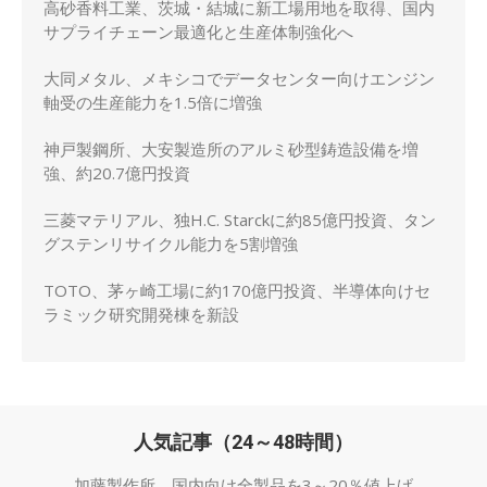
高砂香料工業、茨城・結城に新工場用地を取得、国内
サプライチェーン最適化と生産体制強化へ
大同メタル、メキシコでデータセンター向けエンジン
軸受の生産能力を1.5倍に増強
神戸製鋼所、大安製造所のアルミ砂型鋳造設備を増
強、約20.7億円投資
三菱マテリアル、独H.C. Starckに約85億円投資、タン
グステンリサイクル能力を5割増強
TOTO、茅ヶ崎工場に約170億円投資、半導体向けセ
ラミック研究開発棟を新設
人気記事（24～48時間）
加藤製作所、国内向け全製品を3～20％値上げ