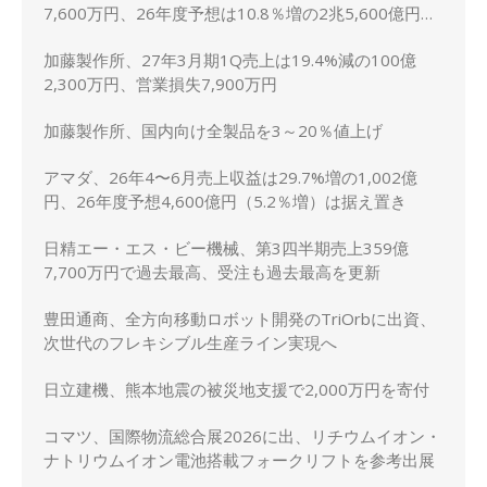
7,600万円、26年度予想は10.8％増の2兆5,600億円に
上方修正
加藤製作所、27年3月期1Q売上は19.4%減の100億
2,300万円、営業損失7,900万円
加藤製作所、国内向け全製品を3～20％値上げ
アマダ、26年4〜6月売上収益は29.7%増の1,002億
円、26年度予想4,600億円（5.2％増）は据え置き
日精エー・エス・ビー機械、第3四半期売上359億
7,700万円で過去最高、受注も過去最高を更新
豊田通商、全方向移動ロボット開発のTriOrbに出資、
次世代のフレキシブル生産ライン実現へ
日立建機、熊本地震の被災地支援で2,000万円を寄付
コマツ、国際物流総合展2026に出、リチウムイオン・
ナトリウムイオン電池搭載フォークリフトを参考出展