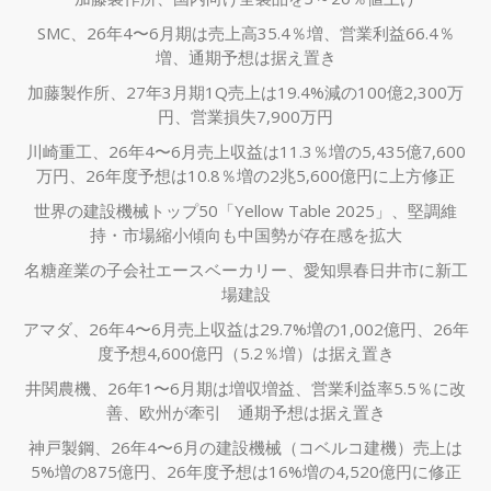
SMC、26年4〜6月期は売上高35.4％増、営業利益66.4％
増、通期予想は据え置き
加藤製作所、27年3月期1Q売上は19.4%減の100億2,300万
円、営業損失7,900万円
川崎重工、26年4〜6月売上収益は11.3％増の5,435億7,600
万円、26年度予想は10.8％増の2兆5,600億円に上方修正
世界の建設機械トップ50「Yellow Table 2025」、堅調維
持・市場縮小傾向も中国勢が存在感を拡大
名糖産業の子会社エースベーカリー、愛知県春日井市に新工
場建設
アマダ、26年4〜6月売上収益は29.7%増の1,002億円、26年
度予想4,600億円（5.2％増）は据え置き
井関農機、26年1〜6月期は増収増益、営業利益率5.5％に改
善、欧州が牽引 通期予想は据え置き
神戸製鋼、26年4〜6月の建設機械（コベルコ建機）売上は
5%増の875億円、26年度予想は16%増の4,520億円に修正