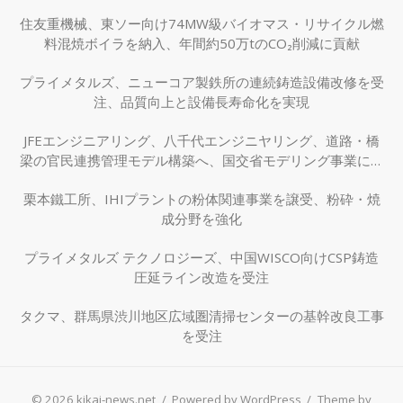
住友重機械、東ソー向け74MW級バイオマス・リサイクル燃
料混焼ボイラを納入、年間約50万tのCO₂削減に貢献
プライメタルズ、ニューコア製鉄所の連続鋳造設備改修を受
注、品質向上と設備長寿命化を実現
JFEエンジニアリング、八千代エンジニヤリング、道路・橋
梁の官民連携管理モデル構築へ、国交省モデリング事業に採
択
栗本鐵工所、IHIプラントの粉体関連事業を譲受、粉砕・焼
成分野を強化
プライメタルズ テクノロジーズ、中国WISCO向けCSP鋳造
圧延ライン改造を受注
タクマ、群馬県渋川地区広域圏清掃センターの基幹改良工事
を受注
© 2026 kikai-news.net
/
Powered by WordPress
/
Theme by