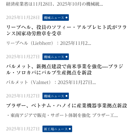
経済産業省は11月28日、2025年10月の機械統...
Posted
2025年11月28日
機械ニュース
on
リープヘル、役員のソフィー・アルブレヒト氏がフラ
ンス国家功労勲章を受章
リープヘル（Liebherr）：2025年11月2...
Posted
2025年11月27日
機械ニュース
on
バルメット、新拠点建設で南米事業を強化—-ブラジ
ル・ソロカバにバルブ生産拠点を新設
バルメット（Valmet）：2025年11月27日...
Posted
2025年11月27日
機械ニュース
on
ブラザー、ベトナム・ハノイに産業機器事業拠点新設
・東南アジアで販売・サポート体制を強化 ブラザー工...
Posted
2025年11月27日
新工場ニュース