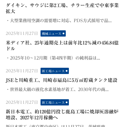
on
ダイキン、サウジに第2工場、チラー生産で中東事業
拡大
・大型業務用空調の需要増に対応、PDS方式採用で品...
Posted
2025年11月27日
機械ニュース
on
米ディア社、25年通期売上は前年比12％減の456.84億
ドル
・2025年10～12月期（第4四半期）の純利益は...
Posted
2025年11月27日
新工場ニュース
on
JSEと川崎重工、川崎市扇島に5万㎥貯蔵タンク建設
・世界最大級の液化水素基地が着工、2030年代の商...
Posted
2025年11月27日
新工場ニュース
on
新日本電工、約120億円投じ鹿島工場に焼却灰溶融炉
増設、2027年12月稼働へ
新日本電工（東京都中央区）は11月27日、茨城県鹿...