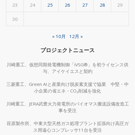
23
24
25
26
27
28
29
30
« 10月
12月 »
プロジェクトニュース
川崎重工、仮想同期発電機制御「iVSG®」を初ライセンス供
与、アイケイエスと契約
三菱重工、Green AIと産業向け脱炭素支援で協業 中堅・中
小企業の省エネ・CO₂削減を強化
川崎重工、JERA武豊火力発電所のバイオマス搬送設備改造工
事を受注
荏原製作所、中東大型天然ガス処理プラント拡張向け高圧ガ
ス用遠心コンプレッサ11台を受注