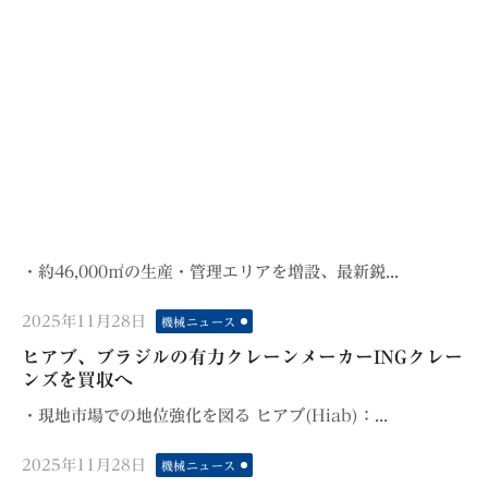
・約46,000㎡の生産・管理エリアを増設、最新鋭...
Posted
2025年11月28日
機械ニュース
on
ヒアブ、ブラジルの有力クレーンメーカーINGクレー
ンズを買収へ
・現地市場での地位強化を図る ヒアブ(Hiab)：...
Posted
2025年11月28日
機械ニュース