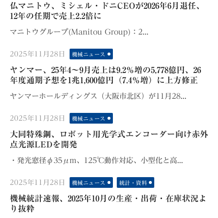
on
仏マニトウ、ミシェル・ドニCEOが2026年6月退任、
12年の任期で売上2.2倍に
マニトウグループ(Manitou Group)：2...
Posted
2025年11月28日
機械ニュース
on
ヤンマー、25年4〜9月売上は9.2％増の5,778億円、26
年度通期予想を1兆1,600億円（7.4％増）に上方修正
ヤンマーホールディングス（大阪市北区）が11月28...
Posted
2025年11月28日
機械ニュース
on
大同特殊鋼、ロボット用光学式エンコーダー向け赤外
点光源LEDを開発
・発光窓径φ35μm、125℃動作対応、小型化と高...
Posted
2025年11月28日
機械ニュース
統計・資料
on
機械統計速報、2025年10月の生産・出荷・在庫状況よ
り抜粋