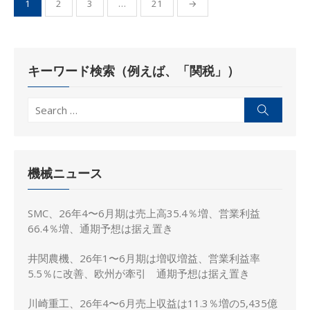
1
2
3
…
21
→
稿
の
ペ
キーワード検索（例えば、「関税」）
ー
ジ
Search
Search
送
for:
り
機械ニュース
SMC、26年4〜6月期は売上高35.4％増、営業利益
66.4％増、通期予想は据え置き
井関農機、26年1〜6月期は増収増益、営業利益率
5.5％に改善、欧州が牽引 通期予想は据え置き
川崎重工、26年4〜6月売上収益は11.3％増の5,435億