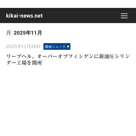
Skip
to
kikai-news.net
content
月:
2025年11月
Posted
2025年11月28日
機械ニュース
on
リープヘル、オーバーオプフィンゲンに新油圧シリン
ダー工場を開所