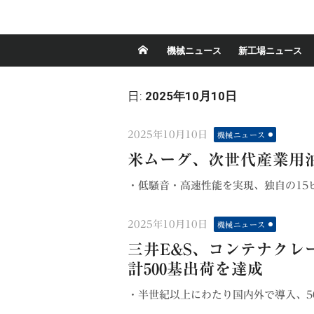
機械ニュース
新工場ニュース
日:
2025年10月10日
Posted
2025年10月10日
機械ニュース
on
米ムーグ、次世代産業用
・低騒音・高速性能を実現、独自の15ピ
Posted
2025年10月10日
機械ニュース
on
三井E&S、コンテナクレー
計500基出荷を達成
・半世紀以上にわたり国内外で導入、500