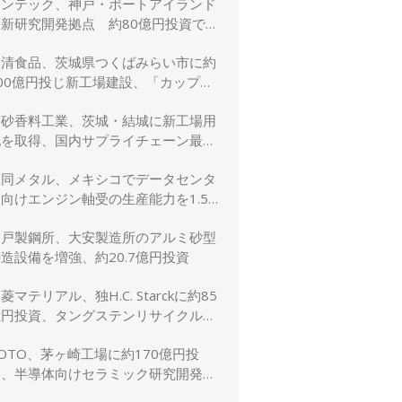
リンテック、神戸・ポートアイランド
に新研究開発拠点 約80億円投資で新
規事業創出を加速
日清食品、茨城県つくばみらい市に約
00億円投じ新工場建設、「カップヌ
ードル」供給力と環境性能を強化
高砂香料工業、茨城・結城に新工場用
地を取得、国内サプライチェーン最適
化と生産体制強化へ
大同メタル、メキシコでデータセンタ
向けエンジン軸受の生産能力を1.5
倍に増強
神戸製鋼所、大安製造所のアルミ砂型
造設備を増強、約20.7億円投資
菱マテリアル、独H.C. Starckに約85
億円投資、タングステンリサイクル能
を5割増強
OTO、茅ヶ崎工場に約170億円投
資、半導体向けセラミック研究開発棟
を新設