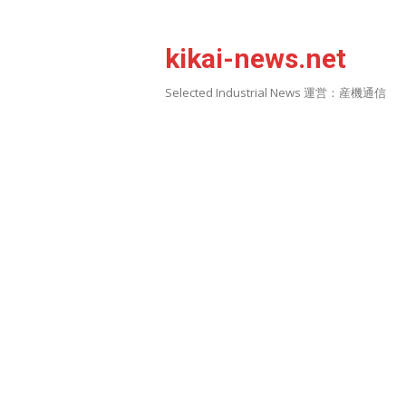
Skip
to
kikai-news.net
content
Selected Industrial News 運営：産機通信