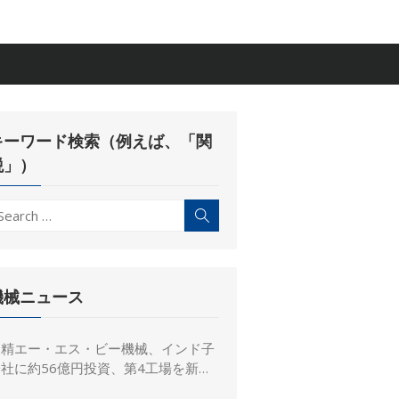
キーワード検索（例えば、「関
税」）
earch
Search
r:
機械ニュース
日精エー・エス・ビー機械、インド子
社に約56億円投資、第4工場を新設
し金型生産能力を増強