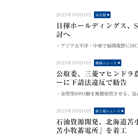
Posted
2025年10月10日
未分類
on
日揮ホールディングス、S
討へ
・アジア太平洋・中東で展開視野にMOU
Posted
2025年10月10日
機械ニュース
on
公取委、三菱マヒンドラ
ーに下請法違反で勧告
・金型等8993個を無償保管させる、是正命
Posted
2025年10月10日
新工場ニュース
on
石油資源開発、北海道苫小
苫小牧蓄電所」を着工