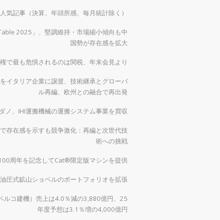
）の人気記事（決算、年頭所感、毎月統計除く）
 Table 2025」、堅調維持・市場縮小傾向も中
国勢が存在感を拡大
権で最も危惧されるのは関税、年末会見より
をイタリア企業に譲渡、技術継承とグローバ
ル再編、欧州との融合で再出発
ダノ、IHI運搬機械の運搬システム事業を買収
で存在感を示すも競争激化：再編と次世代技
術への挑戦
00周年を記念してCat®限定版マシンを提供
0で油圧式鉱山ショベルのポートフォリオを拡張
ルコ建機）売上は4.0％減の3,880億円、25
年度予想は3.1％増の4,000億円