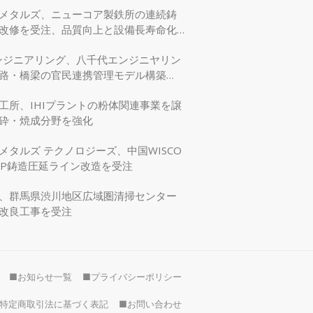
メタルズ、ニューコア製鉄所の連続鋳
改修を受注、品質向上と設備長寿命化
エンジニアリング、八千代エンジニヤリン
路・橋梁の官民連携管理モデル構築
交省モデリング事業に採択
工所、IHIプラントの粉体関連事業を譲
砕・焼成分野を強化
メタルズ テクノロジーズ、中国WISCO
SP鋳造圧延ライン改造を受注
、群馬県渋川地区広域圏清掃センター
改良工事を受注
■お知らせ一覧
■プライバシーポリシー
特定商取引法に基づく表記
■お問い合わせ