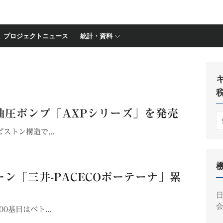
プロジェクトニュース
統計・資料
油圧ポンプ「AXPシリーズ」を発売
S
fo
ストン構造で...
ン「三井-PACECOポーテーナ」累
会
基目はベト...