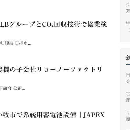
ク
万
神
LBグループとCO₂回収技術で協業検
（
円
締結 日揮ホ...
農機の子会社リョーノーファクトリ
会
令 公正...
産
牧市で系統用蓄電池設備「JAPEX
拠