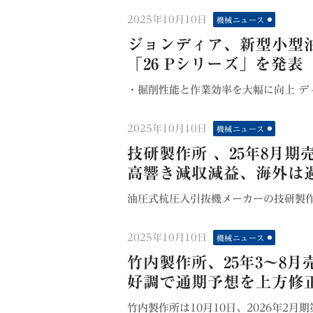
Posted
2025年10月10日
機械ニュース
on
ジョンディア、新型小型油
「26 Pシリーズ」を発表
・掘削性能と作業効率を大幅に向上 ディア
Posted
2025年10月10日
機械ニュース
on
技研製作所 、25年8月期売
高響き減収減益、海外は
油圧式杭圧入引抜機メーカーの技研製作所
Posted
2025年10月10日
機械ニュース
on
竹内製作所、25年3～8月
好調で通期予想を上方修正
竹内製作所は10月10日、2026年2月期第