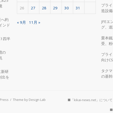
825
プライ
億
26
27
28
29
30
31
造設備
を実現
産へ約
JFE
« 9月
11月 »
インド
グ、道
へ、国
栗本鐵
第1四半
受、粉
増の
プライ
兆
向けC
タクマ
に新研
の基幹
創出を
Press
/
Theme by Design Lab
■「kikai-news.net」について
■