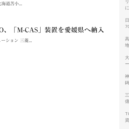
海道苫小...
7
O、「M-CAS」装置を愛媛県へ納入
ション 三菱...
ー
鋳
三
力
T