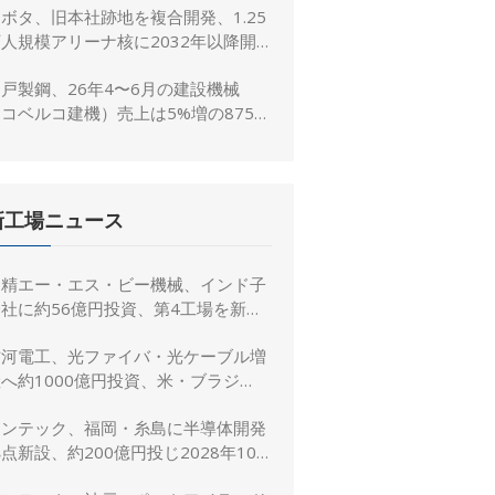
ボタ、旧本社跡地を複合開発、1.25
人規模アリーナ核に2032年以降開
業へ
戸製鋼、26年4〜6月の建設機械
コベルコ建機）売上は5%増の875億
、26年度予想は16%増の4,520億円
に修正
新工場ニュース
日精エー・エス・ビー機械、インド子
社に約56億円投資、第4工場を新設
し金型生産能力を増強
古河電工、光ファイバ・光ケーブル増
へ約1000億円投資、米・ブラジ
ル・日本・インドで生産能力倍増
リンテック、福岡・糸島に半導体開発
点新設、約200億円投じ2028年10
月竣工へ