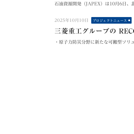
石油資源開発（JAPEX）は10月6日、北
Posted
2025年10月10日
プロジェクトニュース
on
三菱重工グループの REC
・原子力防災分野に新たな可搬型ソリュー