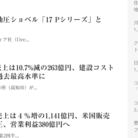
地
圧ショベル「17 Pシリーズ」と
1
社（Dee...
上は10.7%減の263億円、建設コスト
1
過去最高水準に
（高知市）が...
「
2
2
売上は４％増の1,141億円、米国販売
豊
、営業利益380億円へ
2四半...