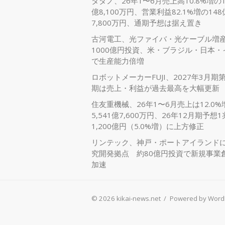
タダノ、26年1〜6月売上高10.8%増の1,
億8,100万円、営業利益82.1%増の148
7,800万円、通期予想は据え置き
古河電工、光ファイバ・光ケーブル増
1000億円投資、米・ブラジル・日本・
で生産能力倍増
ロボットメーカーFUJI、2027年3月期
期は売上・利益が過去最高を大幅更新
住友重機械、26年1〜6月売上は12.0%
5,541億7,600万円、26年12月期予想1
1,200億円（5.0%増）に上方修正
リンテック、神戸・ポートアイランド
究開発拠点 約80億円投資で新規事業
加速
© 2026 kikai-news.net
/
Powered by Word