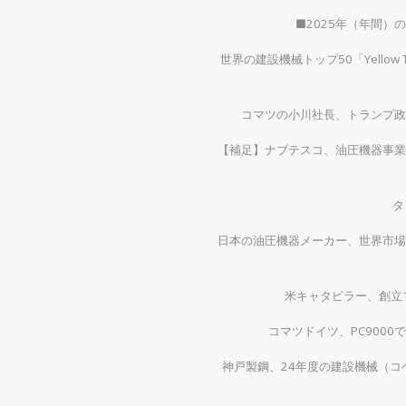
■2025年（年間
世界の建設機械トップ50「Yellow
コマツの小川社長、トランプ政
【補足】ナブテスコ、油圧機器事業
タ
日本の油圧機器メーカー、世界市場
米キャタピラー、創立1
コマツドイツ、PC900
神戸製鋼、24年度の建設機械（コベ