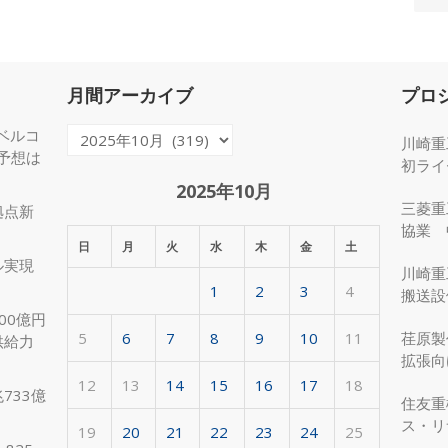
月間アーカイブ
プロ
ベルコ
月
川崎重
度予想は
間
初ライ
ア
2025年10月
三菱重
拠点新
ー
協業 
カ
日
月
火
水
木
金
土
化
ル実現
イ
川崎重
1
2
3
4
ブ
搬送設
00億円
5
6
7
8
9
10
11
荏原製
供給力
拡張向
受注
12
13
14
15
16
17
18
733億
住友重
ス・リ
19
20
21
22
23
24
25
約50