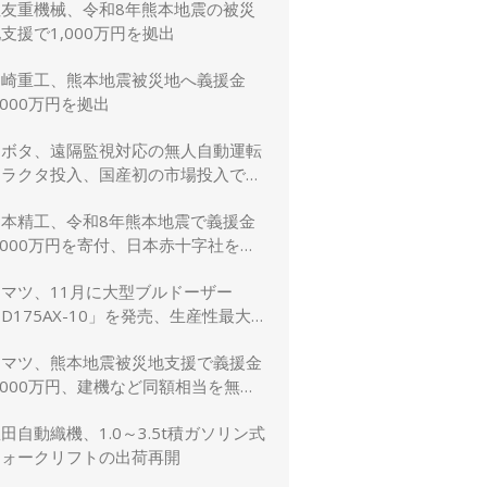
住友重機械、令和8年熊本地震の被災
支援で1,000万円を拠出
川崎重工、熊本地震被災地へ義援金
,000万円を拠出
クボタ、遠隔監視対応の無人自動運転
トラクタ投入、国産初の市場投入でス
マート農業を加速
日本精工、令和8年熊本地震で義援金
,000万円を寄付、日本赤十字社を通
じて被災者支援・復興支援を実施
コマツ、11月に大型ブルドーザー
D175AX-10」を発売、生産性最大
5％向上
コマツ、熊本地震被災地支援で義援金
,000万円、建機など同額相当を無償
貸与
田自動織機、1.0～3.5t積ガソリン式
フォークリフトの出荷再開