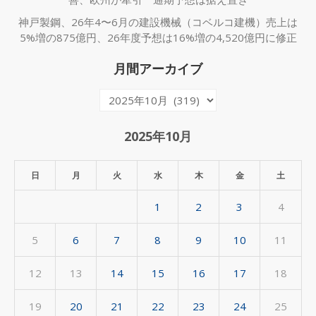
神戸製鋼、26年4〜6月の建設機械（コベルコ建機）売上は
5%増の875億円、26年度予想は16%増の4,520億円に修正
月間アーカイブ
月
間
ア
2025年10月
ー
カ
日
月
火
水
木
金
土
イ
1
2
3
4
ブ
5
6
7
8
9
10
11
12
13
14
15
16
17
18
19
20
21
22
23
24
25