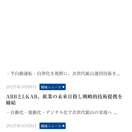
・半自動運転・自律化を視野に、次世代鉱山運営技術を...
Posted
2025年10月8日
機械ニュース
on
ABBとLKAB、鉱業の未来目指し戦略的技術提携を
締結
・自動化・電動化・デジタル化で次世代鉱山の実現へ ...
Posted
2025年10月8日
機械ニュース