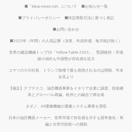
■「kikai-news.net」について
■お知らせ一覧
■プライバシーポリシー
■特定商取引法に基づく表記
■お問い合わせ
■2025年（年間）の人気記事（決算、年頭所感、毎月統計除く）
世界の建設機械トップ50「Yellow Table 2025」、堅調維持・市場
縮小傾向も中国勢が存在感を拡大
コマツの小川社長、トランプ政権で最も危惧されるのは関税、年末
会見より
【補足】ナブテスコ、油圧機器事業をイタリア企業に譲渡、技術継
承とグローバル再編、欧州との融合で再出発
タダノ、IHI運搬機械の運搬システム事業を買収
日本の油圧機器メーカー、世界市場で存在感を示すも競争激化：再
編と次世代技術への挑戦