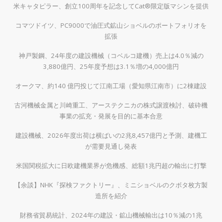
米キャタピラー、創立100周年を記念してCat®限定版マシンを提供
コマツドイツ、PC9000で油圧式鉱山ショベルのポートフォリオを
拡張
神戸製鋼、24年度の建設機械（コベルコ建機）売上は4.0％減の
3,880億円、25年度予想は3.1％増の4,000億円
オークマ、約140 億円投じて江南工場（愛知県江南市）に2棟建設
古河機械金属と川崎重工、アーステクニカの株式譲渡検討、破砕機
事業の拡充・発展を目的に基本合意
建設機械、2026年度出荷は横ばいの2兆8,457億円と予測、建機工
が需要見通し発表
米国関税拡大に日欧建機業界が危機感、総額1兆円超の輸出に打撃
【余談】NHK『探検ファクトリー』、ミニショベルのクボタ枚方製
造所を紹介
財務省貿易統計、2024年の建設・鉱山機械輸出は10％減の1兆