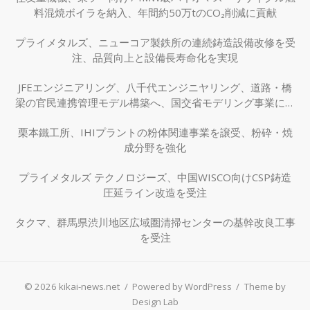
料混焼ボイラを納入、年間約50万tのCO₂削減に貢献
プライメタルズ、ニューコア製鉄所の連続鋳造設備改修を受
注、品質向上と設備長寿命化を実現
JFEエンジニアリング、八千代エンジニヤリング、道路・橋
梁の官民連携管理モデル構築へ、国交省モデリング事業に採
択
栗本鐵工所、IHIプラントの粉体関連事業を譲受、粉砕・焼
成分野を強化
プライメタルズ テクノロジーズ、中国WISCO向けCSP鋳造
圧延ライン改造を受注
タクマ、群馬県渋川地区広域圏清掃センターの基幹改良工事
を受注
© 2026 kikai-news.net
/
Powered by WordPress
/
Theme by
Design Lab