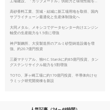
工場建設、「カップヌードル」供給力と環境性能を強
化
高砂香料工業、茨城・結城に新工場用地を取得、国内
サプライチェーン最適化と生産体制強化へ
大同メタル、メキシコでデータセンター向けエンジン
軸受の生産能力を1.5倍に増強
神戸製鋼所、大安製造所のアルミ砂型鋳造設備を増
強、約20.7億円投資
三菱マテリアル、独H.C. Starckに約85億円投資、タン
グステンリサイクル能力を5割増強
TOTO、茅ヶ崎工場に約170億円投資、半導体向けセ
ラミック研究開発棟を新設
人気記事（24～48時間）