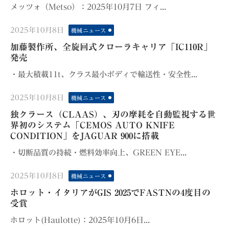
メッツォ（Metso）：2025年10月7日 フィ...
Posted
2025年10月8日
機械ニュース
on
加藤製作所、全旋回式クローラキャリア「IC110R」
発売
・最大積載11t、クラス最小ボディで輸送性・安全性...
Posted
2025年10月8日
機械ニュース
on
独クラース（CLAAS）、刃の摩耗を自動監視する世
界初のシステム「CEMOS AUTO KNIFE
CONDITION」をJAGUAR 900に搭載
・切断品質の持続・燃料効率向上、GREEN EYE...
Posted
2025年10月8日
機械ニュース
on
ホロット・イタリアがGIS 2025でFASTNの4度目の
受賞
ホロット(Haulotte)：2025年10月6日...