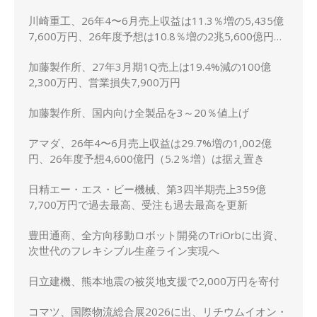
川崎重工、26年4〜6月売上収益は11.3％増の5,435億
7,600万円、26年度予想は10.8％増の2兆5,600億円に
上方修正
加藤製作所、27年3月期1Q売上は19.4%減の100億
2,300万円、営業損失7,900万円
加藤製作所、国内向け全製品を3～20％値上げ
アマダ、26年4〜6月売上収益は29.7%増の1,002億
円、26年度予想4,600億円（5.2％増）は据え置き
日精エー・エス・ビー機械、第3四半期売上359億
7,700万円で過去最高、受注も過去最高を更新
豊田通商、全方向移動ロボット開発のTriOrbに出資、
次世代のフレキシブル生産ライン実現へ
日立建機、熊本地震の被災地支援で2,000万円を寄付
コマツ、国際物流総合展2026に出、リチウムイオン・