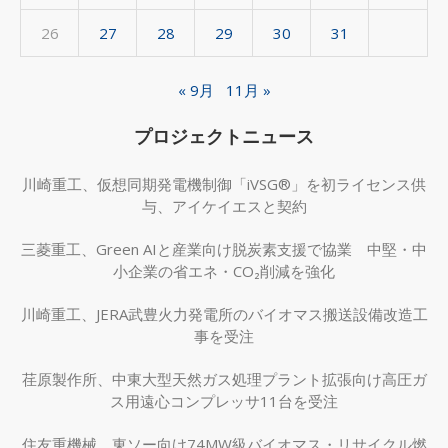
26
27
28
29
30
31
« 9月
11月 »
プロジェクトニュース
川崎重工、仮想同期発電機制御「iVSG®」を初ライセンス供
与、アイケイエスと契約
三菱重工、Green AIと産業向け脱炭素支援で協業 中堅・中
小企業の省エネ・CO₂削減を強化
川崎重工、JERA武豊火力発電所のバイオマス搬送設備改造工
事を受注
荏原製作所、中東大型天然ガス処理プラント拡張向け高圧ガ
ス用遠心コンプレッサ11台を受注
住友重機械、東ソー向け74MW級バイオマス・リサイクル燃