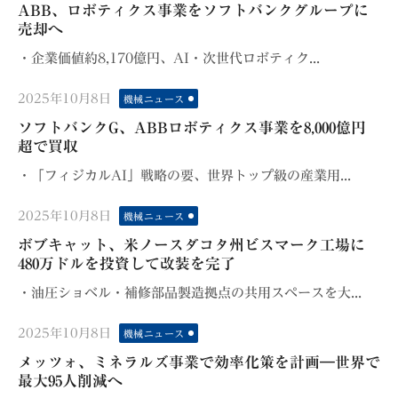
on
ABB、ロボティクス事業をソフトバンクグループに
売却へ
・企業価値約8,170億円、AI・次世代ロボティク...
Posted
2025年10月8日
機械ニュース
on
ソフトバンクG、ABBロボティクス事業を8,000億円
超で買収
・「フィジカルAI」戦略の要、世界トップ級の産業用...
Posted
2025年10月8日
機械ニュース
on
ボブキャット、米ノースダコタ州ビスマーク工場に
480万ドルを投資して改装を完了
・油圧ショベル・補修部品製造拠点の共用スペースを大...
Posted
2025年10月8日
機械ニュース
on
メッツォ、ミネラルズ事業で効率化策を計画―世界で
最大95人削減へ