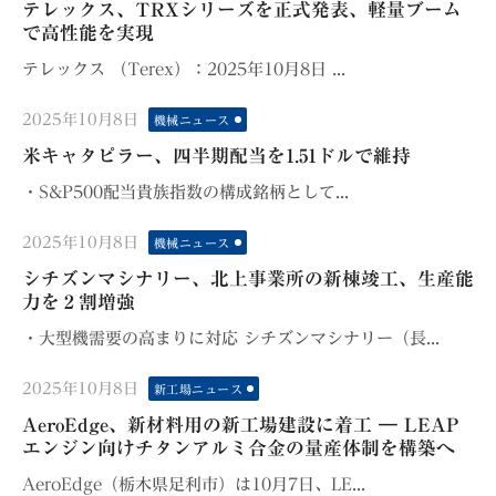
テレックス、TRXシリーズを正式発表、軽量ブーム
で高性能を実現
テレックス （Terex）：2025年10月8日 ...
Posted
2025年10月8日
機械ニュース
on
米キャタピラー、四半期配当を1.51ドルで維持
・S&P500配当貴族指数の構成銘柄として...
Posted
2025年10月8日
機械ニュース
on
シチズンマシナリー、北上事業所の新棟竣工、生産能
力を２割増強
・大型機需要の高まりに対応 シチズンマシナリー（長...
Posted
2025年10月8日
新工場ニュース
on
AeroEdge、新材料用の新工場建設に着工 ― LEAP
エンジン向けチタンアルミ合金の量産体制を構築へ
AeroEdge（栃木県足利市）は10月7日、LE...