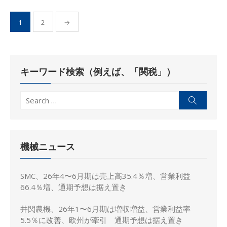
投
1
2
→
稿
の
ペ
キーワード検索（例えば、「関税」）
ー
ジ
Search
Search
送
for:
り
機械ニュース
SMC、26年4〜6月期は売上高35.4％増、営業利益
66.4％増、通期予想は据え置き
井関農機、26年1〜6月期は増収増益、営業利益率
5.5％に改善、欧州が牽引 通期予想は据え置き