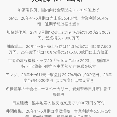
加藤製作所、国内向け全製品を3～20％値上げ
SMC、26年4〜6月期は売上高35.4％増、営業利益66.4％
増、通期予想は据え置き
加藤製作所、27年3月期1Q売上は19.4%減の100億2,300万
円、営業損失7,900万円
川崎重工、26年4〜6月売上収益は11.3％増の5,435億7,600
万円、26年度予想は10.8％増の2兆5,600億円に上方修正
世界の建設機械トップ50「Yellow Table 2025」、堅調維
持・市場縮小傾向も中国勢が存在感を拡大
アマダ、26年4〜6月売上収益は29.7%増の1,002億円、26年
度予想4,600億円（5.2％増）は据え置き
名糖産業の子会社エースベーカリー、愛知県春日井市に新工
場建設
日立建機、熊本地震の被災地支援で2,000万円を寄付
井関農機、26年1〜6月期は増収増益、営業利益率5.5％に改
善、欧州が牽引 通期予想は据え置き