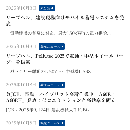
Posted
2025年10月8日
未分類
on
リープヘル、建設現場向けモバイル蓄電システムを発
表
・電動建機の普及に対応、最大150kWhの電力供給...
Posted
2025年10月8日
機械ニュース
on
リープヘル、Pollutec 2025で電動・中型ホイールロー
ダーを披露
・バッテリー駆動のL 507 Eと中型機L 538...
Posted
2025年10月8日
機械ニュース
on
英JCB、電動・ハイブリッド高所作業車「A60E／
A60EH」発表：ゼロエミッションと高効率を両立
JCB：2025年9月24日 建設機械大手JCBは...
Posted
2025年10月8日
機械ニュース
on