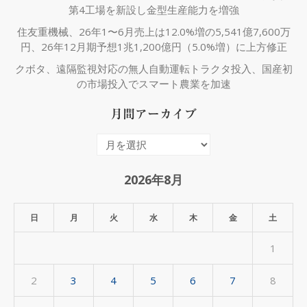
第4工場を新設し金型生産能力を増強
住友重機械、26年1〜6月売上は12.0%増の5,541億7,600万
円、26年12月期予想1兆1,200億円（5.0%増）に上方修正
クボタ、遠隔監視対応の無人自動運転トラクタ投入、国産初
の市場投入でスマート農業を加速
月間アーカイブ
月
間
ア
2026年8月
ー
カ
日
月
火
水
木
金
土
イ
1
ブ
2
3
4
5
6
7
8