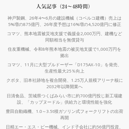
人気記事（24～48時間）
神戸製鋼、26年4〜6月の建設機械（コベルコ建機）売上は
5%増の875億円、26年度予想は16%増の4,520億円に修正
コマツ、熊本地震被災地支援で義援金2,000万円、建機など
同額相当を無償貸与
住友重機械、令和8年熊本地震の被災地支援で1,000万円を
拠出
コマツ、11月に大型ブルドーザー「D175AX-10」を発売、
生産性最大25％向上
クボタ、旧本社跡地を複合開発、1.25万人規模アリーナ核に
2032年以降開業へ
日清食品、茨城県つくばみらい市に約700億円投じ新工場建
設、「カップヌードル」供給力と環境性能を強化
豊田自動織機、1.0～3.5t積ガソリン式フォークリフトの出荷
再開
日精エー・エス・ビー機械、インド子会社に約56億円投資、