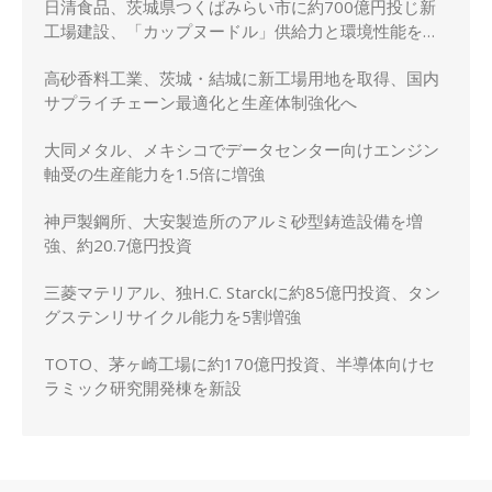
日清食品、茨城県つくばみらい市に約700億円投じ新
工場建設、「カップヌードル」供給力と環境性能を強
化
高砂香料工業、茨城・結城に新工場用地を取得、国内
サプライチェーン最適化と生産体制強化へ
大同メタル、メキシコでデータセンター向けエンジン
軸受の生産能力を1.5倍に増強
神戸製鋼所、大安製造所のアルミ砂型鋳造設備を増
強、約20.7億円投資
三菱マテリアル、独H.C. Starckに約85億円投資、タン
グステンリサイクル能力を5割増強
TOTO、茅ヶ崎工場に約170億円投資、半導体向けセ
ラミック研究開発棟を新設