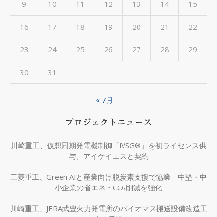
9
10
11
12
13
14
15
16
17
18
19
20
21
22
23
24
25
26
27
28
29
30
31
« 7月
プロジェクトニュース
川崎重工、仮想同期発電機制御「iVSG®」を初ライセンス供
与、アイケイエスと契約
三菱重工、Green AIと産業向け脱炭素支援で協業 中堅・中
小企業の省エネ・CO₂削減を強化
川崎重工、JERA武豊火力発電所のバイオマス搬送設備改造工