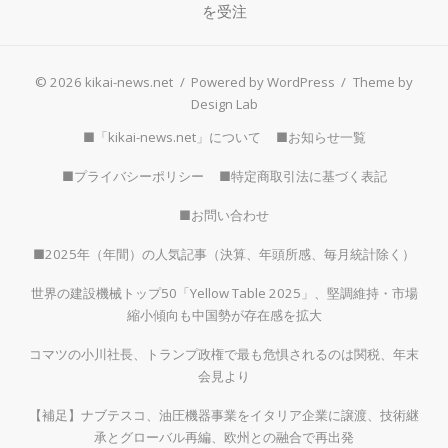
を受注
© 2026 kikai-news.net
/
Powered by WordPress
/
Theme by
Design Lab
■「kikai-news.net」について
■お知らせ一覧
■プライバシーポリシー
■特定商取引法に基づく表記
■お問い合わせ
■2025年（年間）の人気記事（決算、年頭所感、毎月統計除く）
世界の建設機械トップ50「Yellow Table 2025」、堅調維持・市場
縮小傾向も中国勢が存在感を拡大
コマツの小川社長、トランプ政権で最も危惧されるのは関税、年末
会見より
【補足】ナブテスコ、油圧機器事業をイタリア企業に譲渡、技術継
承とグローバル再編、欧州との融合で再出発