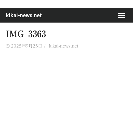
Skip
to
kikai-news.net
content
IMG_3363
Posted
Author
2025年9月25日
kikai-news.net
on