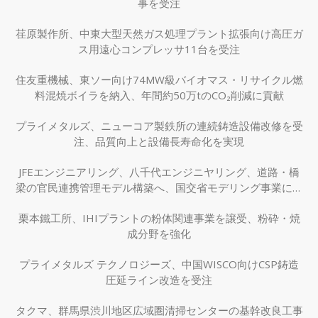
事を受注
荏原製作所、中東大型天然ガス処理プラント拡張向け高圧ガ
ス用遠心コンプレッサ11台を受注
住友重機械、東ソー向け74MW級バイオマス・リサイクル燃
料混焼ボイラを納入、年間約50万tのCO₂削減に貢献
プライメタルズ、ニューコア製鉄所の連続鋳造設備改修を受
注、品質向上と設備長寿命化を実現
JFEエンジニアリング、八千代エンジニヤリング、道路・橋
梁の官民連携管理モデル構築へ、国交省モデリング事業に採
択
栗本鐵工所、IHIプラントの粉体関連事業を譲受、粉砕・焼
成分野を強化
プライメタルズ テクノロジーズ、中国WISCO向けCSP鋳造
圧延ライン改造を受注
タクマ、群馬県渋川地区広域圏清掃センターの基幹改良工事