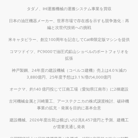
タダノ、IHI運搬機械の運搬システム事業を買収
日本の油圧機器メーカー、世界市場で存在感を示すも競争激化：再
編と次世代技術への挑戦
米キャタピラー、創立100周年を記念してCat®限定版マシンを提供
コマツドイツ、PC9000で油圧式鉱山ショベルのポートフォリオを
拡張
神戸製鋼、24年度の建設機械（コベルコ建機）売上は4.0％減の
3,880億円、25年度予想は3.1％増の4,000億円
オークマ、約140 億円投じて江南工場（愛知県江南市）に2棟建設
古河機械金属と川崎重工、アーステクニカの株式譲渡検討、破砕機
事業の拡充・発展を目的に基本合意
建設機械、2026年度出荷は横ばいの2兆8,457億円と予測、建機工
が需要見通し発表