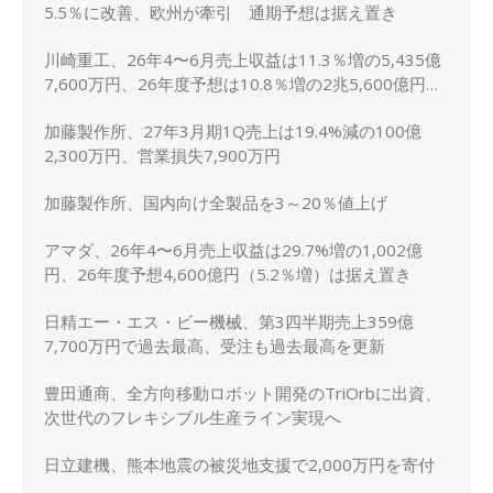
5.5％に改善、欧州が牽引 通期予想は据え置き
川崎重工、26年4〜6月売上収益は11.3％増の5,435億
7,600万円、26年度予想は10.8％増の2兆5,600億円に
上方修正
加藤製作所、27年3月期1Q売上は19.4%減の100億
2,300万円、営業損失7,900万円
加藤製作所、国内向け全製品を3～20％値上げ
アマダ、26年4〜6月売上収益は29.7%増の1,002億
円、26年度予想4,600億円（5.2％増）は据え置き
日精エー・エス・ビー機械、第3四半期売上359億
7,700万円で過去最高、受注も過去最高を更新
豊田通商、全方向移動ロボット開発のTriOrbに出資、
次世代のフレキシブル生産ライン実現へ
日立建機、熊本地震の被災地支援で2,000万円を寄付