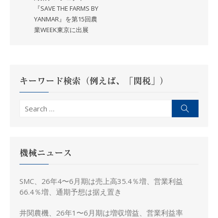
『SAVE THE FARMS BY
ビ
YANMAR』を第15回農
ゲ
業WEEK東京に出展
ー
シ
ョ
ン
キーワード検索（例えば、「関税」）
Search
Search
for:
機械ニュース
SMC、26年4〜6月期は売上高35.4％増、営業利益
66.4％増、通期予想は据え置き
井関農機、26年1〜6月期は増収増益、営業利益率