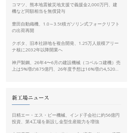
コマツ、熊本地震被災地支援で義援金2,000万円、建
機など同額相当を無償貸与
豊田自動織機、1.0～3.5t積ガソリン式フォークリフト
の出荷再開
クボタ、旧本社跡地を複合開発、1.25万人規模アリー
ナ核に2032年以降開業へ
神戸製鋼、26年4〜6月の建設機械（コベルコ建機）売
上は5%増の875億円、26年度予想は16%増の4,520億
円に修正
新工場ニュース
日精エー・エス・ビー機械、インド子会社に約56億円
投資、第4工場を新設し金型生産能力を増強