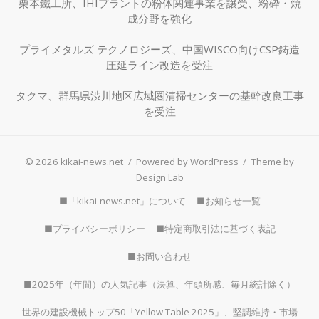
栗本鐵工所、IHIプラントの粉体関連事業を譲受、粉砕・焼
成分野を強化
プライメタルズ テクノロジーズ、中国WISCO向けCSP鋳造
圧延ライン改造を受注
タクマ、群馬県渋川地区広域圏清掃センターの基幹改良工事
を受注
© 2026 kikai-news.net
/
Powered by WordPress
/
Theme by
Design Lab
■「kikai-news.net」について
■お知らせ一覧
■プライバシーポリシー
■特定商取引法に基づく表記
■お問い合わせ
■2025年（年間）の人気記事（決算、年頭所感、毎月統計除く）
世界の建設機械トップ50「Yellow Table 2025」、堅調維持・市場