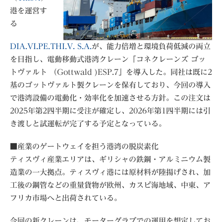
港を運営す
る
DIA.VI.PE.THI.V. S.A.
が、能力倍増と環境負荷低減の両立
を目指し、電動移動式港湾クレーン「コネクレーンズ ゴッ
トヴァルト （Gottwald )ESP.7」を導入した。同社は既に2
基のゴットヴァルト製クレーンを保有しており、今回の導入
で港湾設備の電動化・効率化を加速させる方針。この注文は
2025年第2四半期に受注が確定し、2026年第1四半期には引
き渡しと試運転が完了する予定となっている。
■産業のゲートウェイを担う港湾の脱炭素化
ティスヴィ産業エリアは、ギリシャの鉄鋼・アルミニウム製
造業の一大拠点。ティスヴィ港には原材料が陸揚げされ、加
工後の鋼管などの重量貨物が欧州、カスピ海地域、中東、ア
フリカ市場へと出荷されている。
今回の新クレーンは、モーターグラブでの運用を想定してお