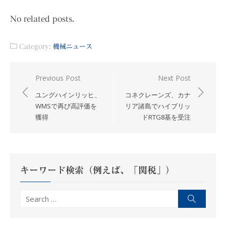
No related posts.
Category:
機械ニュース
投
Previous Post
Next Post
稿
ユングハインリッヒ、
コネクレーンズ、カナ
ナ
WMSで再び高評価を
リア諸島でハイブリッ
獲得
ドRTG8基を受注
ビ
ゲ
ー
シ
キーワード検索（例えば、「関税」）
ョ
ン
Search
Search
for: