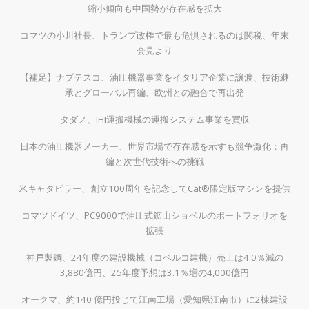
縮小傾向も中国勢が存在感を拡大
コマツの小川社長、トランプ政権で最も危惧されるのは関税、年末
会見より
【補足】ナブテスコ、油圧機器事業をイタリア企業に譲渡、技術継
承とグローバル再編、欧州との融合で再出発
タダノ、IHI運搬機械の運搬システム事業を買収
日本の油圧機器メーカー、世界市場で存在感を示すも競争激化：再
編と次世代技術への挑戦
米キャタピラー、創立100周年を記念してCat®限定版マシンを提供
コマツドイツ、PC9000で油圧式鉱山ショベルのポートフォリオを
拡張
神戸製鋼、24年度の建設機械（コベルコ建機）売上は4.0％減の
3,880億円、25年度予想は3.1％増の4,000億円
オークマ、約140 億円投じて江南工場（愛知県江南市）に2棟建設