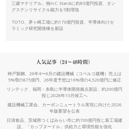
三菱マテリアル、独H.C. Starckに約85億円投資、タン
グステンリサイクル能力を5割増強
TOTO、茅ヶ崎工場に約170億円投資、半導体向けセ
ラミック研究開発棟を新設
人気記事（24～48時間）
神戸製鋼、26年4〜6月の建設機械（コベルコ建機）売上は
5%増の875億円、26年度予想は16%増の4,520億円に修正
リンテック、福岡・糸島に半導体開発拠点新設、約200億円
投じ2028年10月竣工へ
建設機械工業会、カーボンニュートラル実現に向けた2026
年版要望を公表
日清食品、茨城県つくばみらい市に約700億円投じ新工場建
設、「カップヌードル」供給力と環境性能を強化