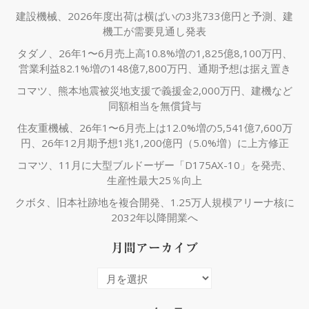
建設機械、2026年度出荷は横ばいの3兆733億円と予測、建
機工が需要見通し発表
タダノ、26年1〜6月売上高10.8%増の1,825億8,100万円、
営業利益82.1%増の148億7,800万円、通期予想は据え置き
コマツ、熊本地震被災地支援で義援金2,000万円、建機など
同額相当を無償貸与
住友重機械、26年1〜6月売上は12.0%増の5,541億7,600万
円、26年12月期予想1兆1,200億円（5.0%増）に上方修正
コマツ、11月に大型ブルドーザー「D175AX-10」を発売、
生産性最大25％向上
クボタ、旧本社跡地を複合開発、1.25万人規模アリーナ核に
2032年以降開業へ
月間アーカイブ
月
間