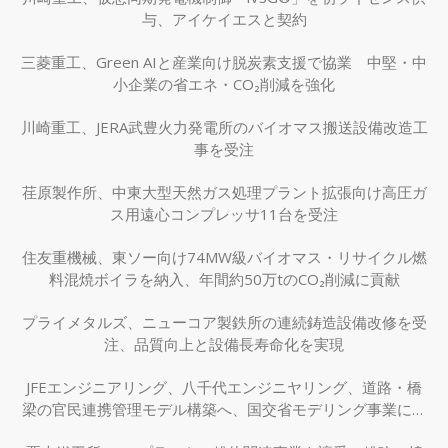
与、アイケイエスと契約
三菱重工、Green AIと産業向け脱炭素支援で協業 中堅・中
小企業の省エネ・CO₂削減を強化
川崎重工、JERA武豊火力発電所のバイオマス搬送設備改造工
事を受注
荏原製作所、中東大型天然ガス処理プラント拡張向け高圧ガ
ス用遠心コンプレッサ11台を受注
住友重機械、東ソー向け74MW級バイオマス・リサイクル燃
料混焼ボイラを納入、年間約50万tのCO₂削減に貢献
プライメタルズ、ニューコア製鉄所の連続鋳造設備改修を受
注、品質向上と設備長寿命化を実現
JFEエンジニアリング、八千代エンジニヤリング、道路・橋
梁の官民連携管理モデル構築へ、国交省モデリング事業に採
択