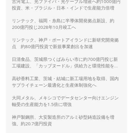
古河電工、光ファイバ・光ケーブル増産へ約1000億円
投資、米・ブラジル・日本・インドで生産能力倍増
リンテック、福岡・糸島に半導体開発拠点新設、約
200億円投じ2028年10月竣工へ
リンテック、神戸・ポートアイランドに新研究開発拠
点 約80億円投資で新規事業創出を加速
日清食品、茨城県つくばみらい市に約700億円投じ新
工場建設、「カップヌードル」供給力と環境性能を強
化
高砂香料工業、茨城・結城に新工場用地を取得、国内
サプライチェーン最適化と生産体制強化へ
大同メタル、メキシコでデータセンター向けエンジン
軸受の生産能力を1.5倍に増強
神戸製鋼所、大安製造所のアルミ砂型鋳造設備を増
強、約20.7億円投資