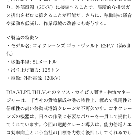
り、外部電源（20kV）に接続することで、局所的な排気ガ
ス排出をゼロに抑えることが可能だ。さらに、稼働時の騒音
や振動も低減し、作業環境の改善にも寄与する。
＜製品の特徴＞
・モデル名: コネクレーンズ ゴットヴァルト ESP.7（第6世
代）
・稼働半径: 51メートル
・吊り上げ能力: 125トン
・電源: 外部電源（20kV）
DIA.VI.PE.THI.V.社のタソス・カイピス調達・物流マネー
ジャーは、「当社の貨物構成や港の特性上、極めて汎用性と
信頼性の高い移動式港湾クレーンが不可欠です。コネクレー
ンズの機器は、日々の作業に必要なパワーを一貫して提供し
てくれています。今回の電動クレーン導入は、能力倍増とエ
コ効率向上という当社の目標を力強く後押ししてくれるでし