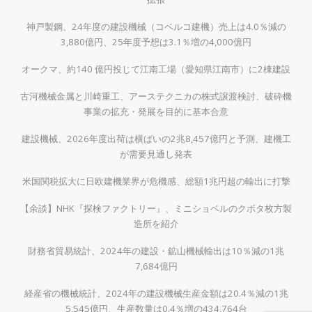
神戸製鋼、24年度の建設機械（コベルコ建機）売上は4.0％減の
3,880億円、25年度予想は3.1％増の4,000億円
オークマ、約140 億円投じて江南工場（愛知県江南市）に2棟建設
古河機械金属と川崎重工、アーステクニカの株式譲渡検討、破砕機
事業の拡充・発展を目的に基本合意
建設機械、2026年度出荷は横ばいの2兆8,457億円と予測、建機工
が需要見通し発表
米国関税拡大に日欧建機業界が危機感、総額1兆円超の輸出に打撃
【余談】NHK『探検ファクトリー』、ミニショベルのクボタ枚方製
造所を紹介
財務省貿易統計、2024年の建設・鉱山機械輸出は10％減の1兆
7,684億円
経産省の機械統計、2024年の建設機械生産金額は20.4％減の1兆
5,545億円、生産数量は0.4％増の434,764台