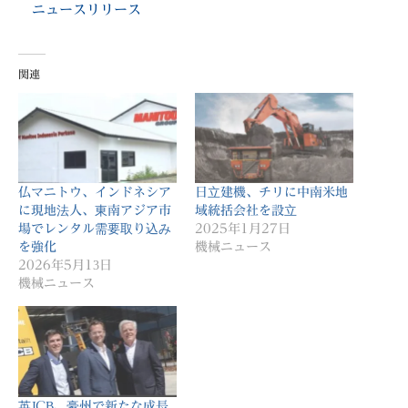
ニュースリリース
関連
仏マニトウ、インドネシア
日立建機、チリに中南米地
に現地法人、東南アジア市
域統括会社を設立
場でレンタル需要取り込み
2025年1月27日
を強化
機械ニュース
2026年5月13日
機械ニュース
英JCB、豪州で新たな成長