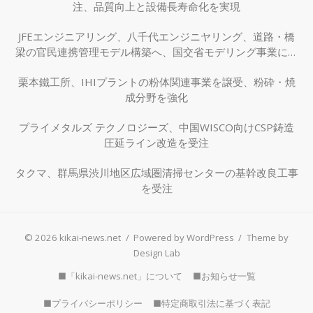
注、品質向上と設備長寿命化を実現
JFEエンジニアリング、八千代エンジニヤリング、道路・橋
梁の官民連携管理モデル構築へ、国交省モデリング事業に採
択
栗本鐵工所、IHIプラントの粉体関連事業を譲受、粉砕・焼
成分野を強化
プライメタルズ テクノロジーズ、中国WISCO向けCSP鋳造
圧延ライン改造を受注
タクマ、群馬県渋川地区広域圏清掃センターの基幹改良工事
を受注
© 2026 kikai-news.net
/
Powered by WordPress
/
Theme by
Design Lab
■「kikai-news.net」について
■お知らせ一覧
■プライバシーポリシー
■特定商取引法に基づく表記