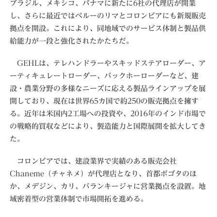
ブラジル、メキシコ、パナマに新たに6社の代理店が開業
し、さらに最近ではペルーのリマとコロンビアにも新規販売
拠点を開設。これにより、同地域でのサービス体制と製品供
給能力が一段と強化されたかたちだ。
GEHLは、テレハンドラーやスキッドステアローダー、ア
ーティキュレートローダー、バックホーローダーなど、建
設・農業分野の多様なニーズに応える製品ラインアップを展
開しており、現在は世界65カ国で約250の販売拠点を擁す
る。近年は米国内2工場への投資や、2016年のインド市場で
の戦略的買収などにより、製造能力と国際展開を拡大してき
た。
コロンビアでは、建設業界で実績のある販売会社
Chaneme（チャネメ）が代理店となり、首都ボゴタのほ
か、メデジン、カリ、バランキージャに営業拠点を設置。地
域密着型の営業体制で市場開拓を進める。