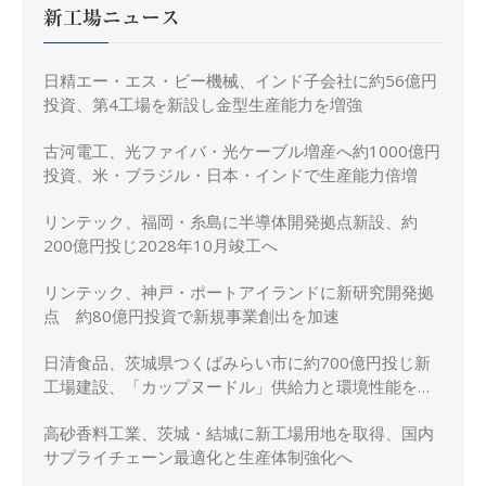
新工場ニュース
日精エー・エス・ビー機械、インド子会社に約56億円
投資、第4工場を新設し金型生産能力を増強
古河電工、光ファイバ・光ケーブル増産へ約1000億円
投資、米・ブラジル・日本・インドで生産能力倍増
リンテック、福岡・糸島に半導体開発拠点新設、約
200億円投じ2028年10月竣工へ
リンテック、神戸・ポートアイランドに新研究開発拠
点 約80億円投資で新規事業創出を加速
日清食品、茨城県つくばみらい市に約700億円投じ新
工場建設、「カップヌードル」供給力と環境性能を強
化
高砂香料工業、茨城・結城に新工場用地を取得、国内
サプライチェーン最適化と生産体制強化へ