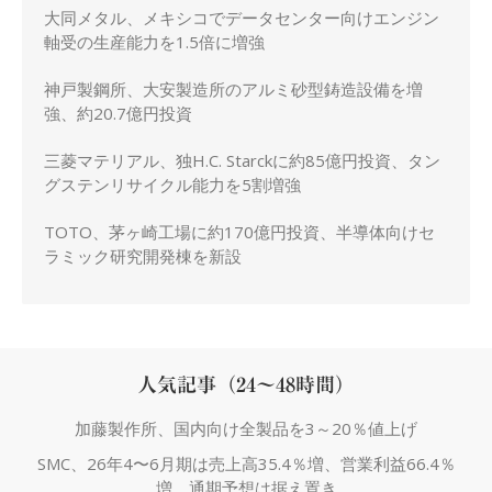
大同メタル、メキシコでデータセンター向けエンジン
軸受の生産能力を1.5倍に増強
神戸製鋼所、大安製造所のアルミ砂型鋳造設備を増
強、約20.7億円投資
三菱マテリアル、独H.C. Starckに約85億円投資、タン
グステンリサイクル能力を5割増強
TOTO、茅ヶ崎工場に約170億円投資、半導体向けセ
ラミック研究開発棟を新設
人気記事（24～48時間）
加藤製作所、国内向け全製品を3～20％値上げ
SMC、26年4〜6月期は売上高35.4％増、営業利益66.4％
増、通期予想は据え置き