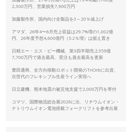
2,300万円、営業損失7,900万円
加藤製作所、国内向け全製品を3～20％値上げ
アマダ、26年4〜6月売上収益は29.7%増の1,002億
円、26年度予想4,600億円（5.2％増）は据え置き
日精エー・エス・ビー機械、第3四半期売上359億
7,700万円で過去最高、受注も過去最高を更新
豊田通商、全方向移動ロボット開発のTriOrbに出資、
次世代のフレキシブル生産ライン実現へ
日立建機、熊本地震の被災地支援で2,000万円を寄付
コマツ、国際物流総合展2026に出、リチウムイオン・
ナトリウムイオン電池搭載フォークリフトを参考出展