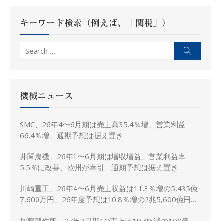
ョ
ン
キーワード検索（例えば、「関税」）
Search
Search
for:
機械ニュース
SMC、26年4〜6月期は売上高35.4％増、営業利益
66.4％増、通期予想は据え置き
井関農機、26年1〜6月期は増収増益、営業利益率
5.5％に改善、欧州が牽引 通期予想は据え置き
川崎重工、26年4〜6月売上収益は11.3％増の5,435億
7,600万円、26年度予想は10.8％増の2兆5,600億円に
上方修正
加藤製作所、27年3月期1Q売上は19.4%減の100億