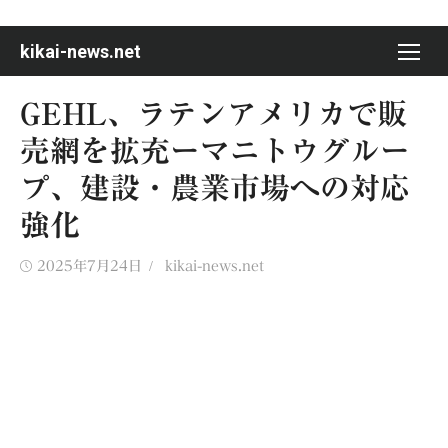
Skip
to
kikai-news.net
content
GEHL、ラテンアメリカで販
売網を拡充ーマニトウグルー
プ、建設・農業市場への対応
強化
Posted
Author
2025年7月24日
kikai-news.net
on