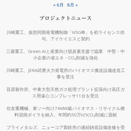
« 6月
8月 »
プロジェクトニュース
川崎重工、仮想同期発電機制御「iVSG®」を初ライセンス供
与、アイケイエスと契約
三菱重工、Green AIと産業向け脱炭素支援で協業 中堅・中
小企業の省エネ・CO₂削減を強化
川崎重工、JERA武豊火力発電所のバイオマス搬送設備改造工
事を受注
荏原製作所、中東大型天然ガス処理プラント拡張向け高圧ガ
ス用遠心コンプレッサ11台を受注
住友重機械、東ソー向け74MW級バイオマス・リサイクル燃
料混焼ボイラを納入、年間約50万tのCO₂削減に貢献
プライメタルズ、ニューコア製鉄所の連続鋳造設備改修を受