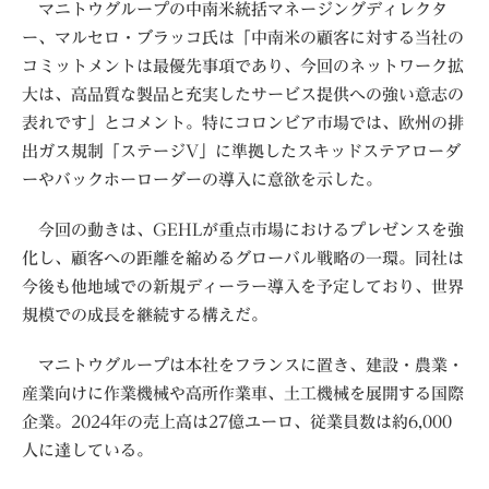
マニトウグループの中南米統括マネージングディレクタ
ー、マルセロ・ブラッコ氏は「中南米の顧客に対する当社の
コミットメントは最優先事項であり、今回のネットワーク拡
大は、高品質な製品と充実したサービス提供への強い意志の
表れです」とコメント。特にコロンビア市場では、欧州の排
出ガス規制「ステージV」に準拠したスキッドステアローダ
ーやバックホーローダーの導入に意欲を示した。
今回の動きは、GEHLが重点市場におけるプレゼンスを強
化し、顧客への距離を縮めるグローバル戦略の一環。同社は
今後も他地域での新規ディーラー導入を予定しており、世界
規模での成長を継続する構えだ。
マニトウグループは本社をフランスに置き、建設・農業・
産業向けに作業機械や高所作業車、土工機械を展開する国際
企業。2024年の売上高は27億ユーロ、従業員数は約6,000
人に達している。