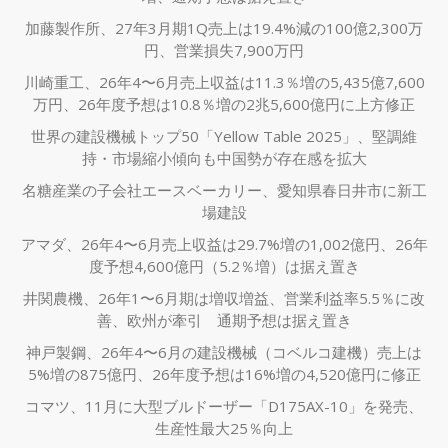
加藤製作所、27年3月期1Q売上は19.4%減の100億2,300万
円、営業損失7,900万円
川崎重工、26年4〜6月売上収益は11.3％増の5,435億7,600
万円、26年度予想は10.8％増の2兆5,600億円に上方修正
世界の建設機械トップ50「Yellow Table 2025」、堅調維
持・市場縮小傾向も中国勢が存在感を拡大
名糖産業の子会社エースベーカリー、愛知県春日井市に新工
場建設
アマダ、26年4〜6月売上収益は29.7%増の1,002億円、26年
度予想4,600億円（5.2％増）は据え置き
井関農機、26年1〜6月期は増収増益、営業利益率5.5％に改
善、欧州が牽引 通期予想は据え置き
神戸製鋼、26年4〜6月の建設機械（コベルコ建機）売上は
5%増の875億円、26年度予想は16%増の4,520億円に修正
コマツ、11月に大型ブルドーザー「D175AX-10」を発売、
生産性最大25％向上