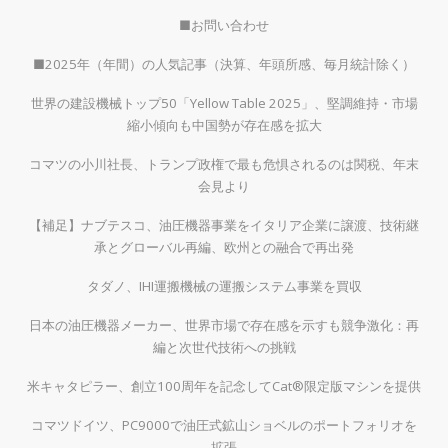
■お問い合わせ
■2025年（年間）の人気記事（決算、年頭所感、毎月統計除く）
世界の建設機械トップ50「Yellow Table 2025」、堅調維持・市場
縮小傾向も中国勢が存在感を拡大
コマツの小川社長、トランプ政権で最も危惧されるのは関税、年末
会見より
【補足】ナブテスコ、油圧機器事業をイタリア企業に譲渡、技術継
承とグローバル再編、欧州との融合で再出発
タダノ、IHI運搬機械の運搬システム事業を買収
日本の油圧機器メーカー、世界市場で存在感を示すも競争激化：再
編と次世代技術への挑戦
米キャタピラー、創立100周年を記念してCat®限定版マシンを提供
コマツドイツ、PC9000で油圧式鉱山ショベルのポートフォリオを
拡張