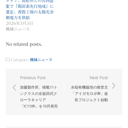
タダノ、高松市との共同提
案で「脱炭素先行地域」に
選定、香西工場の太陽光余
剰電力を供給
2026年3月3日
機械ニュース
No related posts.
Category:
機械ニュース
投
Previous Post
Next Post
稿
加藤製作所、積載11ト
水稲有機栽培の救世主
ナ
ンクラスの全旋回式ク
「アイガモロボ®」改
ローラキャリア
良プロジェクト始動
ビ
「IC110R」を10月発売
ゲ
ー
シ