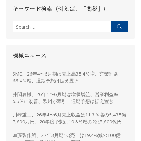
ョ
キーワード検索（例えば、「関税」）
ン
Search
Search
for:
機械ニュース
SMC、26年4〜6月期は売上高35.4％増、営業利益
66.4％増、通期予想は据え置き
井関農機、26年1〜6月期は増収増益、営業利益率
5.5％に改善、欧州が牽引 通期予想は据え置き
川崎重工、26年4〜6月売上収益は11.3％増の5,435億
7,600万円、26年度予想は10.8％増の2兆5,600億円に
上方修正
加藤製作所、27年3月期1Q売上は19.4%減の100億