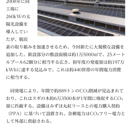
2008年に同
工場に
260kWの太
陽光設備を
導入してい
たが、脱炭
素の取り組みを加速させるため、今回新たに大規模な設備を
追加した。新設部分の敷設面積は約1万5000㎡で、25メート
ルプール62個分に相当する広さ。初年度の発電量は約197万
kWhに達する見込みで、これは約440世帯の年間電力消費
に相当する。
同発電により、年間で約889トンのCO₂削減が見込まれて
おり、これはスギの木約6万3500本が1年間に吸収するCO₂
量に匹敵する。設備はみずほ丸紅リースとの電力購入契約
（PPA）に基づいて設置され、余剰電力はCO₂フリー電力と
して外部に供給される。