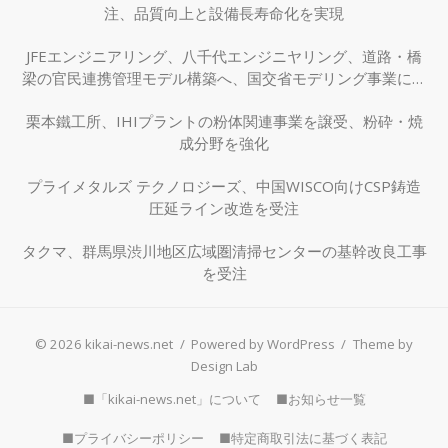
注、品質向上と設備長寿命化を実現
JFEエンジニアリング、八千代エンジニヤリング、道路・橋
梁の官民連携管理モデル構築へ、国交省モデリング事業に採
択
栗本鐵工所、IHIプラントの粉体関連事業を譲受、粉砕・焼
成分野を強化
プライメタルズ テクノロジーズ、中国WISCO向けCSP鋳造
圧延ライン改造を受注
タクマ、群馬県渋川地区広域圏清掃センターの基幹改良工事
を受注
© 2026 kikai-news.net
/
Powered by WordPress
/
Theme by
Design Lab
■「kikai-news.net」について
■お知らせ一覧
■プライバシーポリシー
■特定商取引法に基づく表記