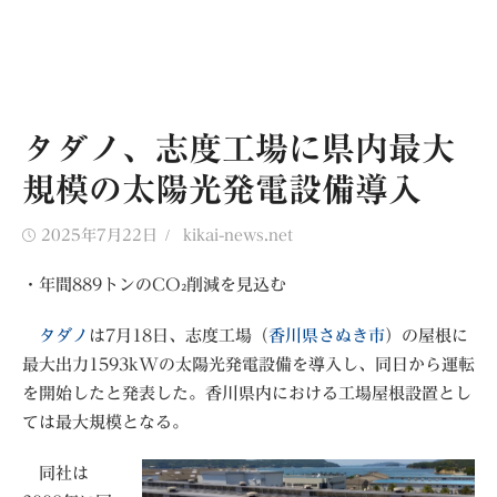
タダノ、志度工場に県内最大
規模の太陽光発電設備導入
Posted
Author
2025年7月22日
kikai-news.net
on
・年間889トンのCO₂削減を見込む
タダノ
は7月18日、志度工場（
香川県さぬき市
）の屋根に
最大出力1593kWの太陽光発電設備を導入し、同日から運転
を開始したと発表した。香川県内における工場屋根設置とし
ては最大規模となる。
同社は