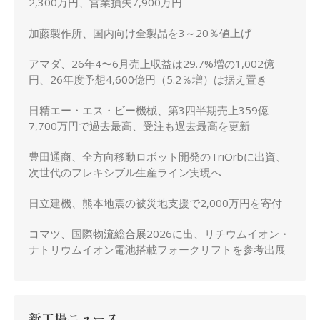
2,300万円、営業損失7,900万円
加藤製作所、国内向け全製品を3～20％値上げ
アマダ、26年4〜6月売上収益は29.7%増の1,002億
円、26年度予想4,600億円（5.2％増）は据え置き
日精エー・エス・ビー機械、第3四半期売上359億
7,700万円で過去最高、受注も過去最高を更新
豊田通商、全方向移動ロボット開発のTriOrbに出資、
次世代のフレキシブル生産ライン実現へ
日立建機、熊本地震の被災地支援で2,000万円を寄付
コマツ、国際物流総合展2026に出、リチウムイオン・
ナトリウムイオン電池搭載フォークリフトを参考出展
新工場ニュース