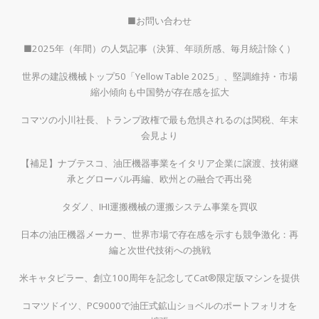
■お問い合わせ
■2025年（年間）の人気記事（決算、年頭所感、毎月統計除く）
世界の建設機械トップ50「Yellow Table 2025」、堅調維持・市場
縮小傾向も中国勢が存在感を拡大
コマツの小川社長、トランプ政権で最も危惧されるのは関税、年末
会見より
【補足】ナブテスコ、油圧機器事業をイタリア企業に譲渡、技術継
承とグローバル再編、欧州との融合で再出発
タダノ、IHI運搬機械の運搬システム事業を買収
日本の油圧機器メーカー、世界市場で存在感を示すも競争激化：再
編と次世代技術への挑戦
米キャタピラー、創立100周年を記念してCat®限定版マシンを提供
コマツドイツ、PC9000で油圧式鉱山ショベルのポートフォリオを