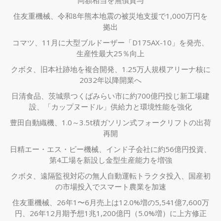
住友重機械、令和8年熊本地震の被災地支援で1,000万円を
拠出
コマツ、11月に大型ブルドーザー「D175AX-10」を発売、
生産性最大25％向上
クボタ、旧本社跡地を複合開発、1.25万人規模アリーナ核に
2032年以降開業へ
日清食品、茨城県つくばみらい市に約700億円投じ新工場建
設、「カップヌードル」供給力と環境性能を強化
豊田自動織機、1.0～3.5t積ガソリン式フォークリフトの出荷
再開
日精エー・エス・ビー機械、インド子会社に約56億円投資、
第4工場を新設し金型生産能力を増強
クボタ、遠隔監視対応の無人自動運転トラクタ投入、国産初
の市場投入でスマート農業を加速
住友重機械、26年1〜6月売上は12.0%増の5,541億7,600万
円、26年12月期予想1兆1,200億円（5.0%増）に上方修正