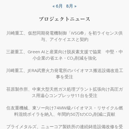
« 6月
8月 »
プロジェクトニュース
川崎重工、仮想同期発電機制御「iVSG®」を初ライセンス供
与、アイケイエスと契約
三菱重工、Green AIと産業向け脱炭素支援で協業 中堅・中
小企業の省エネ・CO₂削減を強化
川崎重工、JERA武豊火力発電所のバイオマス搬送設備改造工
事を受注
荏原製作所、中東大型天然ガス処理プラント拡張向け高圧ガ
ス用遠心コンプレッサ11台を受注
住友重機械、東ソー向け74MW級バイオマス・リサイクル燃
料混焼ボイラを納入、年間約50万tのCO₂削減に貢献
プライメタルズ、ニューコア製鉄所の連続鋳造設備改修を受