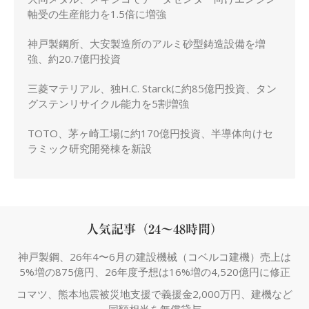
軸受の生産能力を1.5倍に増強
神戸製鋼所、大安製造所のアルミ砂型鋳造設備を増
強、約20.7億円投資
三菱マテリアル、独H.C. Starckに約85億円投資、タン
グステンリサイクル能力を5割増強
TOTO、茅ヶ崎工場に約170億円投資、半導体向けセ
ラミック研究開発棟を新設
人気記事（24～48時間）
神戸製鋼、26年4〜6月の建設機械（コベルコ建機）売上は
5%増の875億円、26年度予想は16%増の4,520億円に修正
コマツ、熊本地震被災地支援で義援金2,000万円、建機など
同額相当を無償貸与