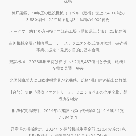
拡張
神戸製鋼、24年度の建設機械（コベルコ建機）売上は4.0％減の
3,880億円、25年度予想は3.1％増の4,000億円
オークマ、約140 億円投じて江南工場（愛知県江南市）に2棟建設
古河機械金属と川崎重工、アーステクニカの株式譲渡検討、破砕機
事業の拡充・発展を目的に基本合意
建設機械、2026年度出荷は横ばいの2兆8,457億円と予測、建機工
が需要見通し発表
米国関税拡大に日欧建機業界が危機感、総額1兆円超の輸出に打撃
【余談】NHK『探検ファクトリー』、ミニショベルのクボタ枚方製
造所を紹介
財務省貿易統計、2024年の建設・鉱山機械輸出は10％減の1兆
7,684億円
経産省の機械統計、2024年の建設機械生産金額は20.4％減の1兆
5,545億円、生産数量は0.4％増の434,764台