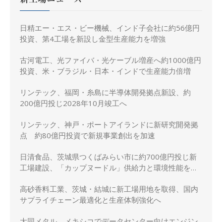
日精エー・エス・ビー機械、インド子会社に約56億円
投資、第4工場を新設し金型生産能力を増強
古河電工、光ファイバ・光ケーブル増産へ約1000億円
投資、米・ブラジル・日本・インドで生産能力倍増
リンテック、福岡・糸島に半導体開発拠点新設、約
200億円投じ2028年10月竣工へ
リンテック、神戸・ポートアイランドに新研究開発拠
点 約80億円投資で新規事業創出を加速
日清食品、茨城県つくばみらい市に約700億円投じ新
工場建設、「カップヌードル」供給力と環境性能を強
化
高砂香料工業、茨城・結城に新工場用地を取得、国内
サプライチェーン最適化と生産体制強化へ
大同メタル、メキシコでデータセンター向けエンジン