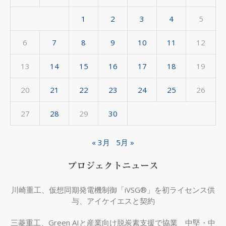
イ
1
2
3
4
5
ブ
6
7
8
9
10
11
12
13
14
15
16
17
18
19
20
21
22
23
24
25
26
27
28
29
30
« 3月
5月 »
プロジェクトニュース
川崎重工、仮想同期発電機制御「iVSG®」を初ライセンス供
与、アイケイエスと契約
三菱重工、Green AIと産業向け脱炭素支援で協業 中堅・中