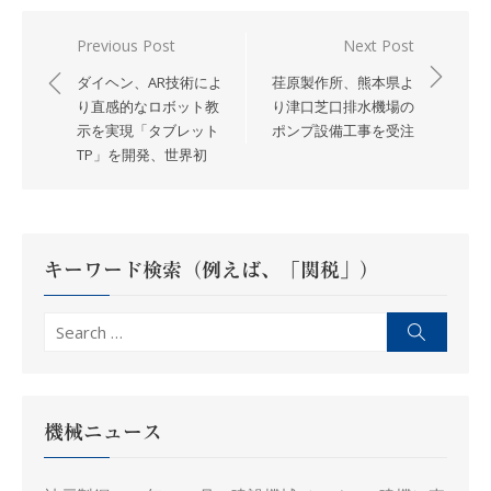
投
Previous Post
Next Post
稿
ダイヘン、AR技術によ
荏原製作所、熊本県よ
ナ
り直感的なロボット教
り津口芝口排水機場の
示を実現「タブレット
ポンプ設備工事を受注
ビ
TP」を開発、世界初
ゲ
ー
シ
ョ
キーワード検索（例えば、「関税」）
ン
Search
Search
for:
機械ニュース