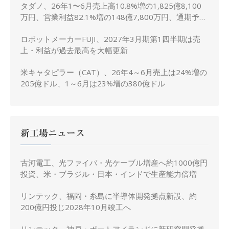
タダノ、26年1〜6月売上高10.8%増の1,825億8,100
万円、営業利益82.1%増の148億7,800万円、通期予想
は据え置き
ロボットメーカーFUJI、2027年3月期第1四半期は売
上・利益が過去最高を大幅更新
米キャタピラー（CAT）、26年4～6月売上は24%増の
205億ドル、1～6月は23%増の380億ドル
新工場ニュース
古河電工、光ファイバ・光ケーブル増産へ約1000億円
投資、米・ブラジル・日本・インドで生産能力倍増
リンテック、福岡・糸島に半導体開発拠点新設、約
200億円投じ2028年10月竣工へ
リンテック、神戸・ポートアイランドに新研究開発拠