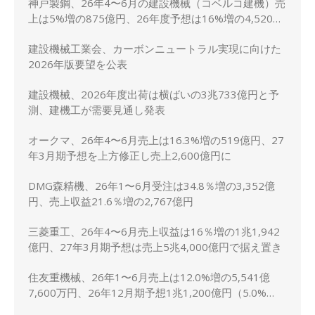
神戸製鋼、26年4〜6月の建設機械（コベルコ建機）売
上は5%増の875億円、26年度予想は16%増の4,520億
円に修正
建設機械工業会、カーボンニュートラル実現に向けた
2026年版要望を公表
建設機械、2026年度出荷は横ばいの3兆733億円と予
測、建機工が需要見通し発表
オークマ、26年4〜6月売上は16.3%増の519億円、27
年3月期予想を上方修正し売上2,600億円に
DMG森精機、26年1〜6月受注は34.8％増の3,352億
円、売上収益21.6％増の2,767億円
三菱重工、26年4〜6月売上収益は16％増の1兆1,942
億円、27年3月期予想は売上5兆4,000億円で据え置き
住友重機械、26年1〜6月売上は12.0%増の5,541億
7,600万円、26年12月期予想1兆1,200億円（5.0%
増）に上方修正