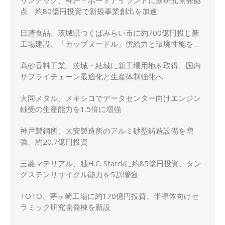
点 約80億円投資で新規事業創出を加速
日清食品、茨城県つくばみらい市に約700億円投じ新
工場建設、「カップヌードル」供給力と環境性能を強
化
高砂香料工業、茨城・結城に新工場用地を取得、国内
サプライチェーン最適化と生産体制強化へ
大同メタル、メキシコでデータセンター向けエンジン
軸受の生産能力を1.5倍に増強
神戸製鋼所、大安製造所のアルミ砂型鋳造設備を増
強、約20.7億円投資
三菱マテリアル、独H.C. Starckに約85億円投資、タン
グステンリサイクル能力を5割増強
TOTO、茅ヶ崎工場に約170億円投資、半導体向けセ
ラミック研究開発棟を新設