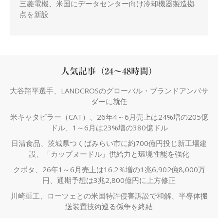
三菱電機、米国にデータセンター向け冷却機器製造拠
点を新設
人気記事（24～48時間）
大谷翔平選手、LANDCROSのグローバル・ブランドアンバサ
ダーに就任
米キャタピラー（CAT）、26年4～6月売上は24%増の205億
ドル、1～6月は23%増の380億ドル
日清食品、茨城県つくばみらい市に約700億円投じ新工場建
設、「カップヌードル」供給力と環境性能を強化
クボタ、26年1～6月売上は16.2％増の1兆6,902億8,000万
円、通期予想は3兆2,800億円に上方修正
川崎重工、ローツェとの米国特許侵害訴訟で和解、半導体搬
送装置技術巡る係争を終結