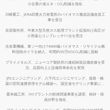
小企業の省エネ・CO₂削減を強化
川崎重工、JERA武豊火力発電所のバイオマス搬送設備改造工
事を受注
荏原製作所、中東大型天然ガス処理プラント拡張向け高圧ガ
ス用遠心コンプレッサ11台を受注
住友重機械、東ソー向け74MW級バイオマス・リサイクル燃
料混焼ボイラを納入、年間約50万tのCO₂削減に貢献
プライメタルズ、ニューコア製鉄所の連続鋳造設備改修を受
注、品質向上と設備長寿命化を実現
JFEエンジニアリング、八千代エンジニヤリング、道路・橋
梁の官民連携管理モデル構築へ、国交省モデリング事業に採
択
栗本鐵工所、IHIプラントの粉体関連事業を譲受、粉砕・焼
成分野を強化