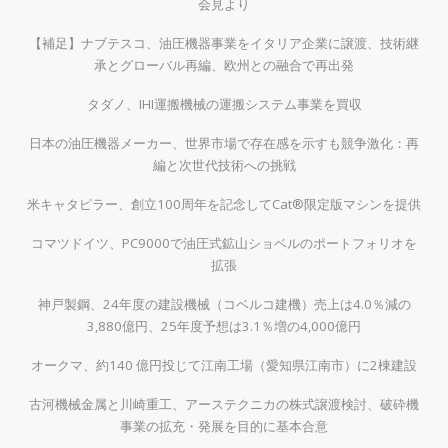
会見より
【補足】ナブテスコ、油圧機器事業をイタリア企業に譲渡、技術継
承とグローバル再編、欧州との融合で再出発
タダノ、IHI運搬機械の運搬システム事業を買収
日本の油圧機器メーカー、世界市場で存在感を示すも競争激化：再
編と次世代技術への挑戦
米キャタピラー、創立100周年を記念してCat®限定版マシンを提供
コマツドイツ、PC9000で油圧式鉱山ショベルのポートフォリオを
拡張
神戸製鋼、24年度の建設機械（コベルコ建機）売上は4.0％減の
3,880億円、25年度予想は3.1％増の4,000億円
オークマ、約140 億円投じて江南工場（愛知県江南市）に2棟建設
古河機械金属と川崎重工、アーステクニカの株式譲渡検討、破砕機
事業の拡充・発展を目的に基本合意