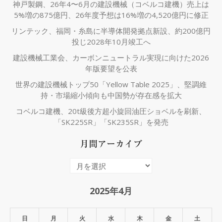
神戸製鋼、26年4〜6月の建設機械（コベルコ建機）売上は
5%増の875億円、26年度予想は16%増の4,520億円に修正
リンテック、福岡・糸島に半導体開発拠点新設、約200億円
投じ2028年10月竣工へ
建設機械工業会、カーボンニュートラル実現に向けた2026
年版要望を公表
世界の建設機械トップ50「Yellow Table 2025」、堅調維
持・市場縮小傾向も中国勢が存在感を拡大
コベルコ建機、20t級後方超小旋回油圧ショベルを刷新、
「SK225SR」「SK235SR」を発売
月間アーカイブ
月
間
ア
2025年4月
ー
カ
日
月
火
水
木
金
土