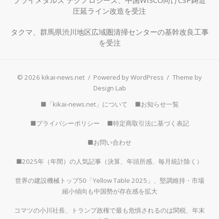
プライメタルズ テクノロジーズ、中国WISCO向けCSP鋳造
圧延ライン改造を受注
タクマ、群馬県渋川地区広域圏清掃センターの基幹改良工事
を受注
© 2026 kikai-news.net
/
Powered by WordPress
/
Theme by
Design Lab
■「kikai-news.net」について
■お知らせ一覧
■プライバシーポリシー
■特定商取引法に基づく表記
■お問い合わせ
■2025年（年間）の人気記事（決算、年頭所感、毎月統計除く）
世界の建設機械トップ50「Yellow Table 2025」、堅調維持・市場
縮小傾向も中国勢が存在感を拡大
コマツの小川社長、トランプ政権で最も危惧されるのは関税、年末