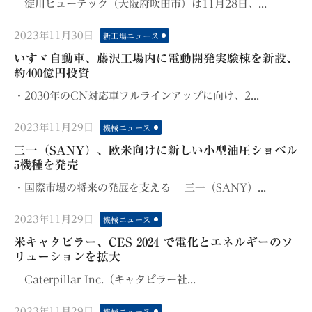
淀川ヒューテック（大阪府吹田市）は11月28日、...
Posted
2023年11月30日
新工場ニュース
on
いすゞ自動車、藤沢工場内に電動開発実験棟を新設、
約400億円投資
・2030年のCN対応車フルラインアップに向け、2...
Posted
2023年11月29日
機械ニュース
on
三一（SANY）、欧米向けに新しい小型油圧ショベル
5機種を発売
・国際市場の将来の発展を支える 三一（SANY）...
Posted
2023年11月29日
機械ニュース
on
米キャタピラー、CES 2024 で電化とエネルギーのソ
リューションを拡大
Caterpillar Inc.（キャタピラー社...
Posted
2023年11月29日
機械ニュース