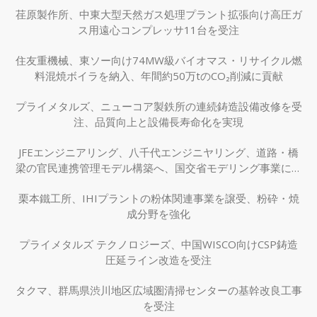
荏原製作所、中東大型天然ガス処理プラント拡張向け高圧ガ
ス用遠心コンプレッサ11台を受注
住友重機械、東ソー向け74MW級バイオマス・リサイクル燃
料混焼ボイラを納入、年間約50万tのCO₂削減に貢献
プライメタルズ、ニューコア製鉄所の連続鋳造設備改修を受
注、品質向上と設備長寿命化を実現
JFEエンジニアリング、八千代エンジニヤリング、道路・橋
梁の官民連携管理モデル構築へ、国交省モデリング事業に採
択
栗本鐵工所、IHIプラントの粉体関連事業を譲受、粉砕・焼
成分野を強化
プライメタルズ テクノロジーズ、中国WISCO向けCSP鋳造
圧延ライン改造を受注
タクマ、群馬県渋川地区広域圏清掃センターの基幹改良工事
を受注