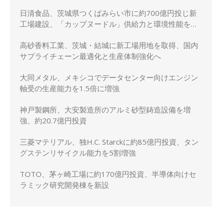
日清食品、茨城県つくばみらい市に約700億円投じ新
工場建設、「カップヌードル」供給力と環境性能を強
化
高砂香料工業、茨城・結城に新工場用地を取得、国内
サプライチェーン最適化と生産体制強化へ
大同メタル、メキシコでデータセンター向けエンジン
軸受の生産能力を1.5倍に増強
神戸製鋼所、大安製造所のアルミ砂型鋳造設備を増
強、約20.7億円投資
三菱マテリアル、独H.C. Starckに約85億円投資、タン
グステンリサイクル能力を5割増強
TOTO、茅ヶ崎工場に約170億円投資、半導体向けセ
ラミック研究開発棟を新設