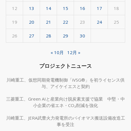
12
13
14
15
16
17
18
19
20
21
22
23
24
25
26
27
28
29
30
« 10月
12月 »
プロジェクトニュース
川崎重工、仮想同期発電機制御「iVSG®」を初ライセンス供
与、アイケイエスと契約
三菱重工、Green AIと産業向け脱炭素支援で協業 中堅・中
小企業の省エネ・CO₂削減を強化
川崎重工、JERA武豊火力発電所のバイオマス搬送設備改造工
事を受注