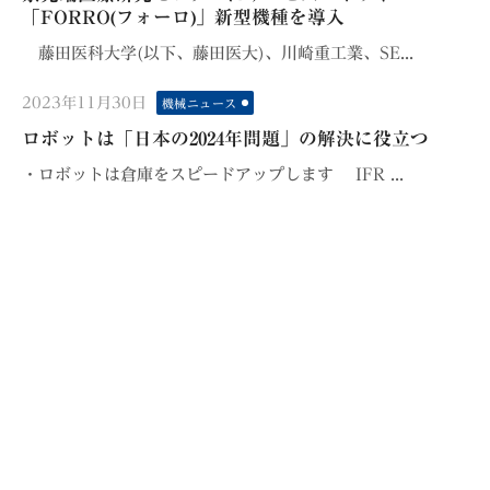
「FORRO(フォーロ)」新型機種を導入
藤田医科大学(以下、藤田医大)、川崎重工業、SE...
Posted
2023年11月30日
機械ニュース
on
ロボットは「日本の2024年問題」の解決に役立つ
・ロボットは倉庫をスピードアップします IFR ...