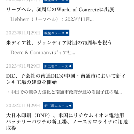
on
リープヘル、50周年のWorld of Concreteに出展
Liebherr（リープヘル）：2023年11月...
Posted
2023年11月29日
機械ニュース
on
米ディア社、ジョンディア財団の75周年を祝う
Deere & Company(ディア社...
Posted
2023年11月29日
新工場ニュース
on
DIC、子会社の南通DICが中国・南通市において新イ
ンキ工場の建設を開始
・中国での競争力強化と南通市政府が進める揚子江の環...
Posted
2023年11月29日
新工場ニュース
on
大日本印刷（DNP）、米国にリチウムイオン電池用
バッテリーパウチの新工場、ノースカロライナに用地
取得