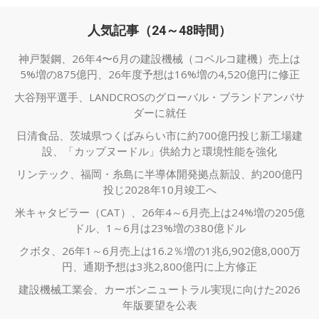
人気記事（24～48時間）
神戸製鋼、26年4〜6月の建設機械（コベルコ建機）売上は
5%増の875億円、26年度予想は16%増の4,520億円に修正
大谷翔平選手、LANDCROSのグローバル・ブランドアンバサ
ダーに就任
日清食品、茨城県つくばみらい市に約700億円投じ新工場建
設、「カップヌードル」供給力と環境性能を強化
リンテック、福岡・糸島に半導体開発拠点新設、約200億円
投じ2028年10月竣工へ
米キャタピラー（CAT）、26年4～6月売上は24%増の205億
ドル、1～6月は23%増の380億ドル
クボタ、26年1～6月売上は16.2％増の1兆6,902億8,000万
円、通期予想は3兆2,800億円に上方修正
建設機械工業会、カーボンニュートラル実現に向けた2026
年版要望を公表