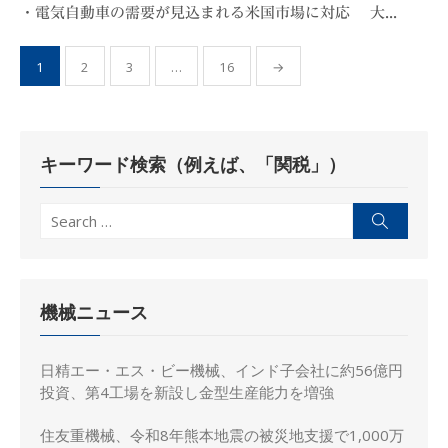
・電気自動車の需要が見込まれる米国市場に対応 大...
投
1
2
3
…
16
→
稿
の
ペ
キーワード検索（例えば、「関税」）
ー
ジ
Search
Search
送
for:
り
機械ニュース
日精エー・エス・ビー機械、インド子会社に約56億円
投資、第4工場を新設し金型生産能力を増強
住友重機械、令和8年熊本地震の被災地支援で1,000万