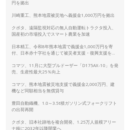
円を拠出
川崎重工、熊本地震被災地へ義援金1,000万円を拠出
クボタ、遠隔監視対応の無人自動運転トラクタ投入、
国産初の市場投入でスマート農業を加速
日本精工、令和8年熊本地震で義援金1,000万円を寄
付、日本赤十字社を通じて被災者支援・復興支援を実
施
コマツ、11月に大型ブルドーザー「D175AX-10」を発
売、生産性最大25％向上
コマツ、熊本地震被災地支援で義援金2,000万円、建
機など同額相当を無償貸与
豊田自動織機、1.0～3.5t積ガソリン式フォークリフト
の出荷再開
クボタ、旧本社跡地を複合開発、1.25万人規模アリー
ナ核に2032年以降開業へ