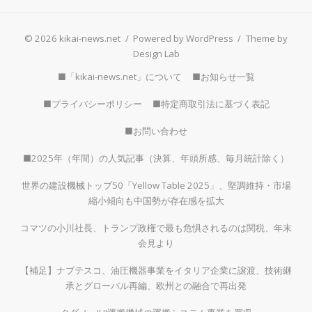
© 2026 kikai-news.net
/
Powered by WordPress
/
Theme by
Design Lab
■「kikai-news.net」について
■お知らせ一覧
■プライバシーポリシー
■特定商取引法に基づく表記
■お問い合わせ
■2025年（年間）の人気記事（決算、年頭所感、毎月統計除く）
世界の建設機械トップ50「Yellow Table 2025」、堅調維持・市場
縮小傾向も中国勢が存在感を拡大
コマツの小川社長、トランプ政権で最も危惧されるのは関税、年末
会見より
【補足】ナブテスコ、油圧機器事業をイタリア企業に譲渡、技術継
承とグローバル再編、欧州との融合で再出発