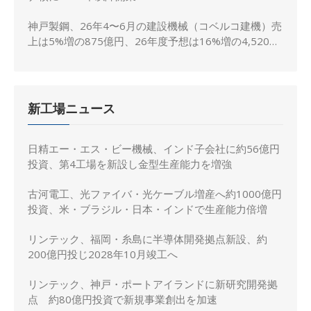
神戸製鋼、26年4〜6月の建設機械（コベルコ建機）売
上は5%増の875億円、26年度予想は16%増の4,520億
円に修正
新工場ニュース
日精エー・エス・ビー機械、インド子会社に約56億円
投資、第4工場を新設し金型生産能力を増強
古河電工、光ファイバ・光ケーブル増産へ約1000億円
投資、米・ブラジル・日本・インドで生産能力倍増
リンテック、福岡・糸島に半導体開発拠点新設、約
200億円投じ2028年10月竣工へ
リンテック、神戸・ポートアイランドに新研究開発拠
点 約80億円投資で新規事業創出を加速