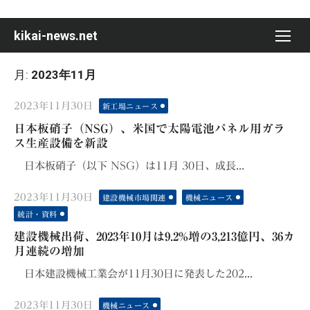
Skip
to
kikai-news.net
content
月:
2023年11月
Posted
2023年11月30日
新工場ニュース
on
日本板硝子（NSG）、米国で太陽電池パネル用ガラ
ス生産設備を新設
日本板硝子（以下 NSG）は11月 30日、成長...
Posted
2023年11月30日
建設機械市場関連
機械ニュース
on
統計・資料
建設機械出荷、2023年10月は9.2%増の3,213億円、36カ
月連続の増加
日本建設機械工業会が11月30日に発表した202...
Posted
2023年11月30日
機械ニュース