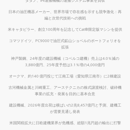
タダノ、IHI運搬機械の運搬システム事業を買収
日本の油圧機器メーカー、世界市場で存在感を示すも競争激化：再
編と次世代技術への挑戦
米キャタピラー、創立100周年を記念してCat®限定版マシンを提供
コマツドイツ、PC9000で油圧式鉱山ショベルのポートフォリオを
拡張
神戸製鋼、24年度の建設機械（コベルコ建機）売上は4.0％減の
3,880億円、25年度予想は3.1％増の4,000億円
オークマ、約140 億円投じて江南工場（愛知県江南市）に2棟建設
古河機械金属と川崎重工、アーステクニカの株式譲渡検討、破砕機
事業の拡充・発展を目的に基本合意
建設機械、2026年度出荷は横ばいの2兆8,457億円と予測、建機工
が需要見通し発表
米国関税拡大に日欧建機業界が危機感、総額1兆円超の輸出に打撃