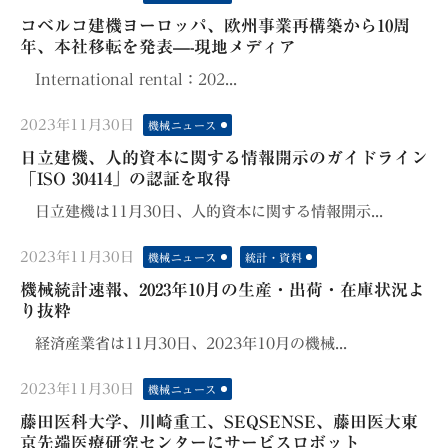
on
コベルコ建機ヨーロッパ、欧州事業再構築から10周
年、本社移転を発表—-現地メディア
International rental：202...
Posted
2023年11月30日
機械ニュース
on
日立建機、人的資本に関する情報開示のガイドライン
「ISO 30414」の認証を取得
日立建機は11月30日、人的資本に関する情報開示...
Posted
2023年11月30日
機械ニュース
統計・資料
on
機械統計速報、2023年10月の生産・出荷・在庫状況よ
り抜粋
経済産業省は11月30日、2023年10月の機械...
Posted
2023年11月30日
機械ニュース
on
藤田医科大学、川崎重工、SEQSENSE、藤田医大東
京先端医療研究センターにサービスロボット