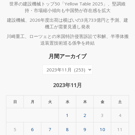
世界の建設機械トップ50「Yellow Table 2025」、堅調維
持・市場縮小傾向も中国勢が存在感を拡大
建設機械、2026年度出荷は横ばいの3兆733億円と予測、建
機工が需要見通し発表
川崎重工、ローツェとの米国特許侵害訴訟で和解、半導体搬
送装置技術巡る係争を終結
月間アーカイブ
月
間
ア
2023年11月
ー
カ
日
月
火
水
木
金
土
イ
1
2
3
4
ブ
5
6
7
8
9
10
11