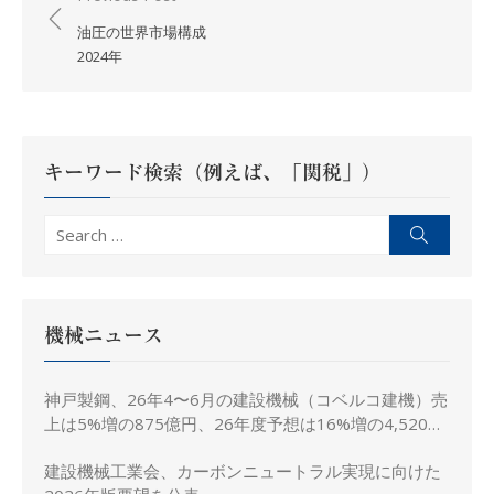
稿
油圧の世界市場構成
ナ
2024年
ビ
ゲ
ー
キーワード検索（例えば、「関税」）
シ
ョ
Search
Search
ン
for:
機械ニュース
神戸製鋼、26年4〜6月の建設機械（コベルコ建機）売
上は5%増の875億円、26年度予想は16%増の4,520億
円に修正
建設機械工業会、カーボンニュートラル実現に向けた