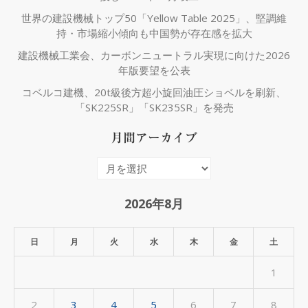
世界の建設機械トップ50「Yellow Table 2025」、堅調維
持・市場縮小傾向も中国勢が存在感を拡大
建設機械工業会、カーボンニュートラル実現に向けた2026
年版要望を公表
コベルコ建機、20t級後方超小旋回油圧ショベルを刷新、
「SK225SR」「SK235SR」を発売
月間アーカイブ
月
間
ア
2026年8月
ー
カ
日
月
火
水
木
金
土
イ
1
ブ
2
3
4
5
6
7
8