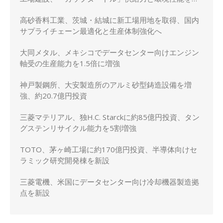
化
高砂香料工業、茨城・結城に新工場用地を取得、国内
サプライチェーン最適化と生産体制強化へ
大同メタル、メキシコでデータセンター向けエンジン
軸受の生産能力を1.5倍に増強
神戸製鋼所、大安製造所のアルミ砂型鋳造設備を増
強、約20.7億円投資
三菱マテリアル、独H.C. Starckに約85億円投資、タン
グステンリサイクル能力を5割増強
TOTO、茅ヶ崎工場に約170億円投資、半導体向けセ
ラミック研究開発棟を新設
三菱電機、米国にデータセンター向け冷却機器製造拠
点を新設