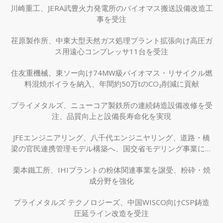
川崎重工、JERA武豊火力発電所のバイオマス搬送設備改造工
事を受注
荏原製作所、中東大型天然ガス処理プラント拡張向け高圧ガ
ス用遠心コンプレッサ11台を受注
住友重機械、東ソー向け74MW級バイオマス・リサイクル燃
料混焼ボイラを納入、年間約50万tのCO₂削減に貢献
プライメタルズ、ニューコア製鉄所の連続鋳造設備改修を受
注、品質向上と設備長寿命化を実現
JFEエンジニアリング、八千代エンジニヤリング、道路・橋
梁の官民連携管理モデル構築へ、国交省モデリング事業に採
択
栗本鐵工所、IHIプラントの粉体関連事業を譲受、粉砕・焼
成分野を強化
プライメタルズ テクノロジーズ、中国WISCO向けCSP鋳造
圧延ライン改造を受注