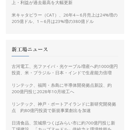
上・利益が過去最高を大幅更新
米キャタピラー（CAT）、26年4～6月売上は24%増の
205億ドル、1～6月は23%増の380億ドル
新工場ニュース
古河電工、光ファイバ・光ケーブル増産へ約1000億円
投資、米・ブラジル・日本・インドで生産能力倍増
リンテック、福岡・糸島に半導体開発拠点新設、約
200億円投じ2028年10月竣工へ
リンテック、神戸・ポートアイランドに新研究開発拠
点 約80億円投資で新規事業創出を加速
日清食品、茨城県つくばみらい市に約700億円投じ新
工場建設、「カップヌードル」供給力と環境性能を強