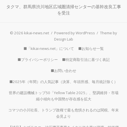
タクマ、群馬県渋川地区広域圏清掃センターの基幹改良工事
を受注
© 2026 kikai-news.net
/
Powered by WordPress
/
Theme by
Design Lab
■「kikai-news.net」について
■お知らせ一覧
■プライバシーポリシー
■特定商取引法に基づく表記
■お問い合わせ
■2025年（年間）の人気記事（決算、年頭所感、毎月統計除く）
世界の建設機械トップ50「Yellow Table 2025」、堅調維持・市場
縮小傾向も中国勢が存在感を拡大
コマツの小川社長、トランプ政権で最も危惧されるのは関税、年末
会見より