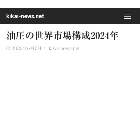
Skip
to
kikai-news.net
content
油圧の世界市場構成2024年
Posted
Author
2025年6月7日
kikai-news.net
on