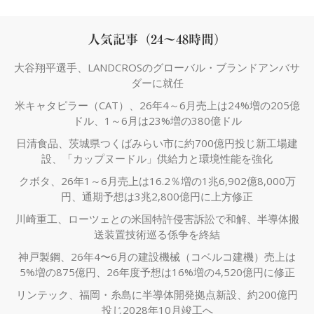
人気記事（24～48時間）
大谷翔平選手、LANDCROSのグローバル・ブランドアンバサ
ダーに就任
米キャタピラー（CAT）、26年4～6月売上は24%増の205億
ドル、1～6月は23%増の380億ドル
日清食品、茨城県つくばみらい市に約700億円投じ新工場建
設、「カップヌードル」供給力と環境性能を強化
クボタ、26年1～6月売上は16.2％増の1兆6,902億8,000万
円、通期予想は3兆2,800億円に上方修正
川崎重工、ローツェとの米国特許侵害訴訟で和解、半導体搬
送装置技術巡る係争を終結
神戸製鋼、26年4〜6月の建設機械（コベルコ建機）売上は
5%増の875億円、26年度予想は16%増の4,520億円に修正
リンテック、福岡・糸島に半導体開発拠点新設、約200億円
投じ2028年10月竣工へ