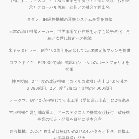
【補足】ナブテスコ、油圧機器事業をイタリア企業に譲渡、技術継
承とグローバル再編、欧州との融合で再出発
タダノ、IHI運搬機械の運搬システム事業を買収
日本の油圧機器メーカー、世界市場で存在感を示すも競争激化：再
編と次世代技術への挑戦
米キャタピラー、創立100周年を記念してCat®限定版マシンを提供
コマツドイツ、PC9000で油圧式鉱山ショベルのポートフォリオを
拡張
神戸製鋼、24年度の建設機械（コベルコ建機）売上は4.0％減の
3,880億円、25年度予想は3.1％増の4,000億円
オークマ、約140 億円投じて江南工場（愛知県江南市）に2棟建設
古河機械金属と川崎重工、アーステクニカの株式譲渡検討、破砕機
事業の拡充・発展を目的に基本合意
建設機械、2026年度出荷は横ばいの2兆8,457億円と予測、建機工
が需要見通し発表