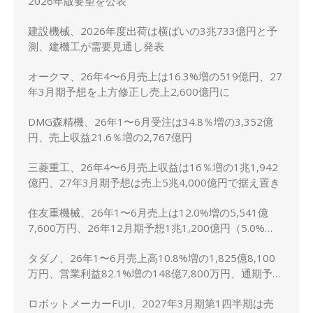
2026年版要望を公表
建設機械、2026年度出荷は横ばいの3兆733億円と予
測、建機工が需要見通し発表
オークマ、26年4〜6月売上は16.3%増の519億円、27
年3月期予想を上方修正し売上2,600億円に
DMG森精機、26年1〜6月受注は34.8％増の3,352億
円、売上収益21.6％増の2,767億円
三菱重工、26年4〜6月売上収益は16％増の1兆1,942
億円、27年3月期予想は売上5兆4,000億円で据え置き
住友重機械、26年1〜6月売上は12.0%増の5,541億
7,600万円、26年12月期予想1兆1,200億円（5.0%
増）に上方修正
タダノ、26年1〜6月売上高10.8%増の1,825億8,100
万円、営業利益82.1%増の148億7,800万円、通期予想
は据え置き
ロボットメーカーFUJI、2027年3月期第1四半期は売