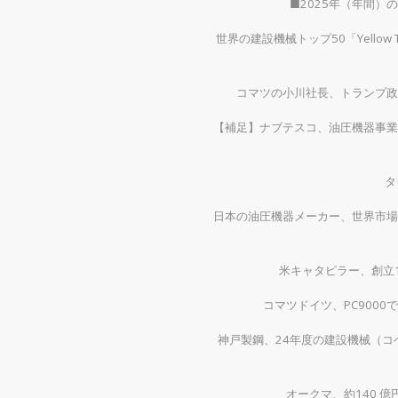
■2025年（年間
世界の建設機械トップ50「Yellow
コマツの小川社長、トランプ政
【補足】ナブテスコ、油圧機器事業
タ
日本の油圧機器メーカー、世界市場
米キャタピラー、創立1
コマツドイツ、PC900
神戸製鋼、24年度の建設機械（コベ
オークマ、約140 