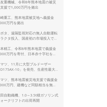
住友重機械、令和8年熊本地震の被災
支援で1,000万円を拠出
川崎重工、熊本地震被災地へ義援金
,000万円を拠出
クボタ、遠隔監視対応の無人自動運転
トラクタ投入、国産初の市場投入でス
マート農業を加速
日本精工、令和8年熊本地震で義援金
,000万円を寄付、日本赤十字社を通
じて被災者支援・復興支援を実施
コマツ、11月に大型ブルドーザー
D175AX-10」を発売、生産性最大
5％向上
コマツ、熊本地震被災地支援で義援金
,000万円、建機など同額相当を無償
貸与
田自動織機、1.0～3.5t積ガソリン式
フォークリフトの出荷再開