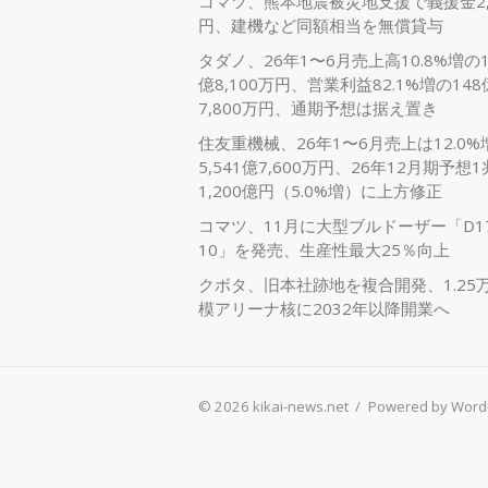
コマツ、熊本地震被災地支援で義援金2,
円、建機など同額相当を無償貸与
タダノ、26年1〜6月売上高10.8%増の1,
億8,100万円、営業利益82.1%増の148
7,800万円、通期予想は据え置き
住友重機械、26年1〜6月売上は12.0%
5,541億7,600万円、26年12月期予想1
1,200億円（5.0%増）に上方修正
コマツ、11月に大型ブルドーザー「D17
10」を発売、生産性最大25％向上
クボタ、旧本社跡地を複合開発、1.25
模アリーナ核に2032年以降開業へ
© 2026 kikai-news.net
/
Powered by Word