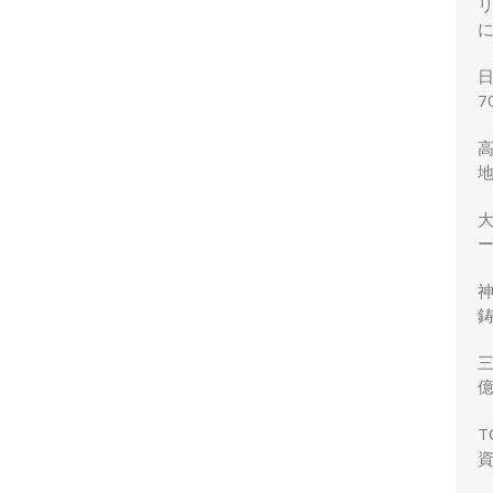
7
ー
鋳
三
力
T