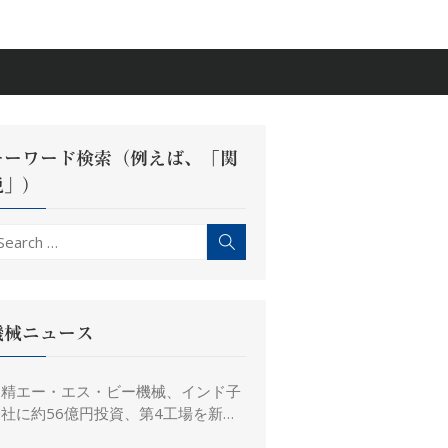
キーワード検索（例えば、「関
税」）
earch
Search
r:
機械ニュース
日精エー・エス・ビー機械、インド子
社に約56億円投資、第4工場を新設
し金型生産能力を増強