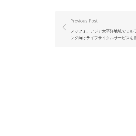
投
Previous Post
稿
メッツォ、アジア太平洋地域でミル
ナ
ング向けライフサイクルサービスを
ビ
ゲ
ー
シ
ョ
ン