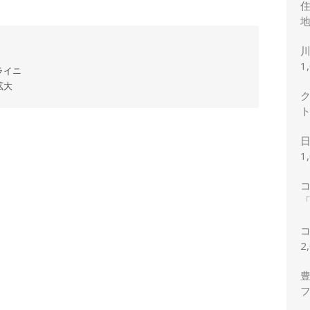
地
1
ライニ
拡大
1
「
2
2
豊