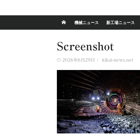
機械ニュース
新工場ニュース
Screenshot
Posted
Author
2026年6月29日
kikai-news.net
on