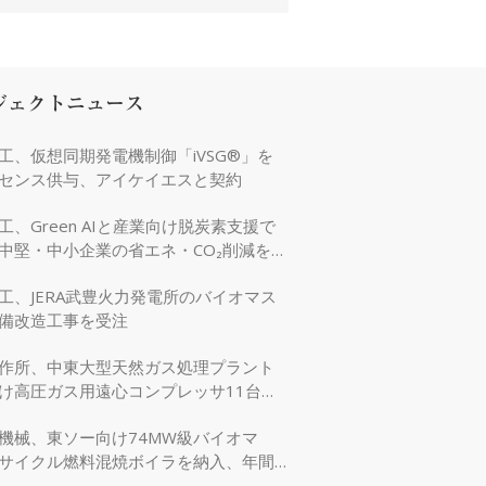
ジェクトニュース
工、仮想同期発電機制御「iVSG®」を
センス供与、アイケイエスと契約
工、Green AIと産業向け脱炭素支援で
中堅・中小企業の省エネ・CO₂削減を強
工、JERA武豊火力発電所のバイオマス
備改造工事を受注
作所、中東大型天然ガス処理プラント
け高圧ガス用遠心コンプレッサ11台を
機械、東ソー向け74MW級バイオマ
サイクル燃料混焼ボイラを納入、年間
万tのCO₂削減に貢献