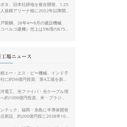
ボタ、旧本社跡地を複合開発、1.25
人規模アリーナ核に2032年以降開
業へ
戸製鋼、26年4〜6月の建設機械
コベルコ建機）売上は5%増の875億
、26年度予想は16%増の4,520億円
に修正
新工場ニュース
日精エー・エス・ビー機械、インド子
社に約56億円投資、第4工場を新設
し金型生産能力を増強
古河電工、光ファイバ・光ケーブル増
へ約1000億円投資、米・ブラジ
ル・日本・インドで生産能力倍増
リンテック、福岡・糸島に半導体開発
点新設、約200億円投じ2028年10
月竣工へ