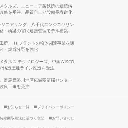
メタルズ、ニューコア製鉄所の連続鋳
改修を受注、品質向上と設備長寿命化
エンジニアリング、八千代エンジニヤリン
路・橋梁の官民連携管理モデル構築
交省モデリング事業に採択
工所、IHIプラントの粉体関連事業を譲
砕・焼成分野を強化
メタルズ テクノロジーズ、中国WISCO
SP鋳造圧延ライン改造を受注
、群馬県渋川地区広域圏清掃センター
改良工事を受注
■お知らせ一覧
■プライバシーポリシー
特定商取引法に基づく表記
■お問い合わせ