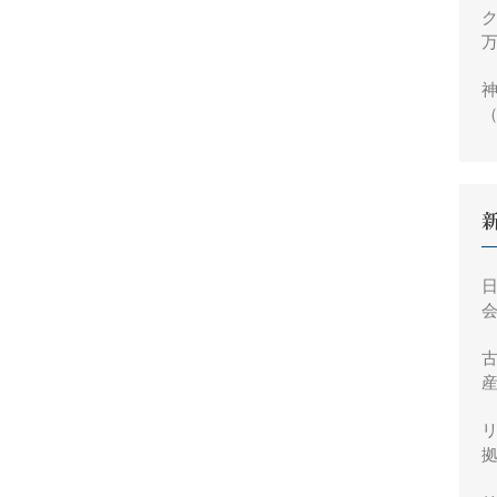
ク
万
神
（
円
会
産
拠