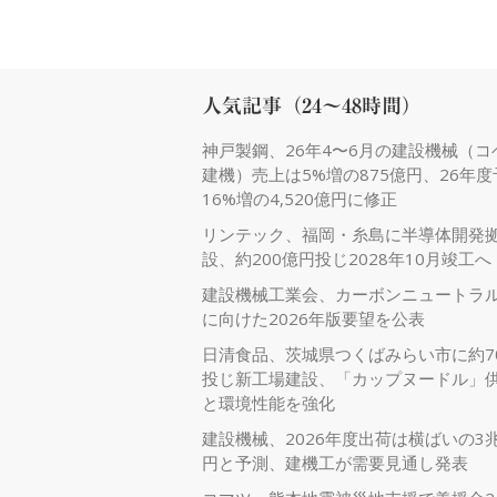
人気記事（24～48時間）
神戸製鋼、26年4〜6月の建設機械（コ
建機）売上は5%増の875億円、26年
16%増の4,520億円に修正
リンテック、福岡・糸島に半導体開発
設、約200億円投じ2028年10月竣工へ
建設機械工業会、カーボンニュートラ
に向けた2026年版要望を公表
日清食品、茨城県つくばみらい市に約7
投じ新工場建設、「カップヌードル」
と環境性能を強化
建設機械、2026年度出荷は横ばいの3兆
円と予測、建機工が需要見通し発表