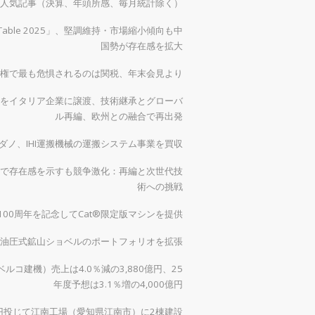
）の人気記事（決算、年頭所感、毎月統計除く）
 Table 2025」、堅調維持・市場縮小傾向も中
国勢が存在感を拡大
権で最も危惧されるのは関税、年末会見より
をイタリア企業に譲渡、技術継承とグローバ
ル再編、欧州との融合で再出発
ダノ、IHI運搬機械の運搬システム事業を買収
で存在感を示すも競争激化：再編と次世代技
術への挑戦
00周年を記念してCat®限定版マシンを提供
0で油圧式鉱山ショベルのポートフォリオを拡張
ルコ建機）売上は4.0％減の3,880億円、25
年度予想は3.1％増の4,000億円
億円投じて江南工場（愛知県江南市）に2棟建設