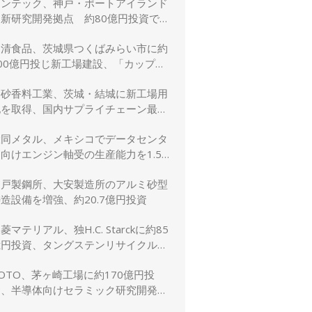
リンテック、神戸・ポートアイランド
に新研究開発拠点 約80億円投資で新
規事業創出を加速
日清食品、茨城県つくばみらい市に約
00億円投じ新工場建設、「カップヌ
ードル」供給力と環境性能を強化
高砂香料工業、茨城・結城に新工場用
地を取得、国内サプライチェーン最適
化と生産体制強化へ
大同メタル、メキシコでデータセンタ
向けエンジン軸受の生産能力を1.5
倍に増強
神戸製鋼所、大安製造所のアルミ砂型
造設備を増強、約20.7億円投資
菱マテリアル、独H.C. Starckに約85
億円投資、タングステンリサイクル能
を5割増強
OTO、茅ヶ崎工場に約170億円投
資、半導体向けセラミック研究開発棟
を新設