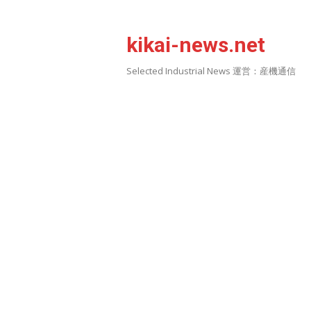
Skip
to
kikai-news.net
content
Selected Industrial News 運営：産機通信