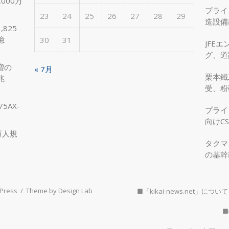
000万
プライ
23
24
25
26
27
28
29
造設備
825
を実現
億
30
31
JFE
グ、道
へ、国
増の
« 7月
栗本鐵
兆
受、粉
5AX-
プライ
向けC
万人規
タクマ
の基幹
Press
/
Theme by Design Lab
■「kikai-news.net」について
■