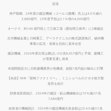
拡張
神戸製鋼、24年度の建設機械（コベルコ建機）売上は4.0％減の
3,880億円、25年度予想は3.1％増の4,000億円
オークマ、約140 億円投じて江南工場（愛知県江南市）に2棟建設
古河機械金属と川崎重工、アーステクニカの株式譲渡検討、破砕機
事業の拡充・発展を目的に基本合意
建設機械、2026年度出荷は横ばいの2兆8,457億円と予測、建機工
が需要見通し発表
米国関税拡大に日欧建機業界が危機感、総額1兆円超の輸出に打撃
【余談】NHK『探検ファクトリー』、ミニショベルのクボタ枚方製
造所を紹介
財務省貿易統計、2024年の建設・鉱山機械輸出は10％減の1兆
7,684億円
経産省の機械統計、2024年の建設機械生産金額は20.4％減の1兆