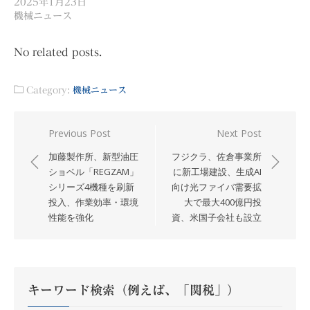
2025年1月23日
機械ニュース
No related posts.
Category:
機械ニュース
投
Previous Post
Next Post
稿
加藤製作所、新型油圧
フジクラ、佐倉事業所
ナ
ショベル「REGZAM」
に新工場建設、生成AI
シリーズ4機種を刷新
向け光ファイバ需要拡
ビ
投入、作業効率・環境
大で最大400億円投
ゲ
性能を強化
資、米国子会社も設立
ー
シ
ョ
ン
キーワード検索（例えば、「関税」）