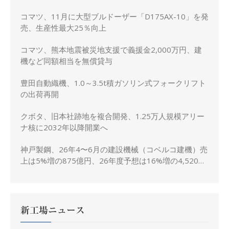
施
コマツ、11月に大型ブルドーザー「D175AX-10」を発
売、生産性最大25％向上
コマツ、熊本地震被災地支援で義援金2,000万円、建
機など同額相当を無償貸与
豊田自動織機、1.0～3.5t積ガソリン式フォークリフト
の出荷再開
クボタ、旧本社跡地を複合開発、1.25万人規模アリー
ナ核に2032年以降開業へ
神戸製鋼、26年4〜6月の建設機械（コベルコ建機）売
上は5%増の875億円、26年度予想は16%増の4,520億
円に修正
新工場ニュース