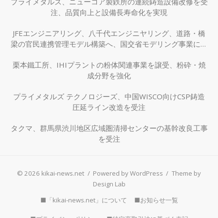
プライメタルズ、ニューコア製鉄所の連続鋳造設備改修を受
注、品質向上と設備長寿命化を実現
JFEエンジニアリング、八千代エンジニヤリング、道路・橋
梁の官民連携管理モデル構築へ、国交省モデリング事業に採
択
栗本鐵工所、IHIプラントの粉体関連事業を譲受、粉砕・焼
成分野を強化
プライメタルズ テクノロジーズ、中国WISCO向けCSP鋳造
圧延ライン改造を受注
タクマ、群馬県渋川地区広域圏清掃センターの基幹改良工事
を受注
© 2026 kikai-news.net
/
Powered by WordPress
/
Theme by
Design Lab
■「kikai-news.net」について
■お知らせ一覧