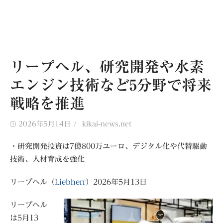
リープヘル、研究開発や水素
エンジン技術など5分野で将来
戦略を推進
Posted
Author
2026年5月14日
kikai-news.net
on
・研究開発投資は7億800万ユーロ、デジタル化や代替駆動
技術、人材育成を強化
リープヘル（
Liebherr
）2026年5月13日
リープヘル
は5月13