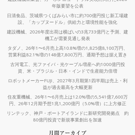
年版要望を公表
日清食品、茨城県つくばみらい市に約700億円投じ新工場建
設、「カップヌードル」供給力と環境性能を強化
建設機械、2026年度出荷は横ばいの3兆733億円と予測、建
機工が需要見通し発表
タダノ、26年1〜6月売上高10.8%増の1,825億8,100万円、
営業利益82.1%増の148億7,800万円、通期予想は据え置き
古河電工、光ファイバ・光ケーブル増産へ約1000億円投
資、米・ブラジル・日本・インドで生産能力倍増
ロボットメーカーFUJI、2027年3月期第1四半期は売上・利
益が過去最高を大幅更新
住友重機械、26年1〜6月売上は12.0%増の5,541億7,600万
円、26年12月期予想1兆1,200億円（5.0%増）に上方修正
リンテック、神戸・ポートアイランドに新研究開発拠点 約
80億円投資で新規事業創出を加速
月間アーカイブ