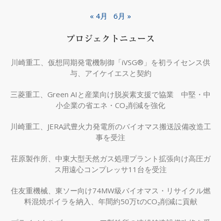
« 4月
6月 »
プロジェクトニュース
川崎重工、仮想同期発電機制御「iVSG®」を初ライセンス供
与、アイケイエスと契約
三菱重工、Green AIと産業向け脱炭素支援で協業 中堅・中
小企業の省エネ・CO₂削減を強化
川崎重工、JERA武豊火力発電所のバイオマス搬送設備改造工
事を受注
荏原製作所、中東大型天然ガス処理プラント拡張向け高圧ガ
ス用遠心コンプレッサ11台を受注
住友重機械、東ソー向け74MW級バイオマス・リサイクル燃
料混焼ボイラを納入、年間約50万tのCO₂削減に貢献