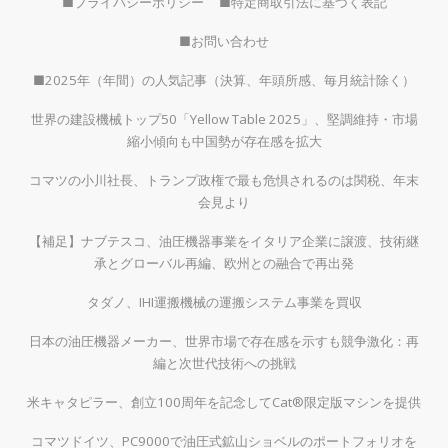
■プライバシーポリシー
■特定商取引法に基づく表記
■お問い合わせ
■2025年（年間）の人気記事（決算、年頭所感、毎月統計除く）
世界の建設機械トップ50「Yellow Table 2025」、堅調維持・市場
縮小傾向も中国勢が存在感を拡大
コマツの小川社長、トランプ政権で最も危惧されるのは関税、年末
会見より
【補足】ナブテスコ、油圧機器事業をイタリア企業に譲渡、技術継
承とグローバル再編、欧州との融合で再出発
タダノ、IHI運搬機械の運搬システム事業を買収
日本の油圧機器メーカー、世界市場で存在感を示すも競争激化：再
編と次世代技術への挑戦
米キャタピラー、創立100周年を記念してCat®限定版マシンを提供
コマツドイツ、PC9000で油圧式鉱山ショベルのポートフォリオを