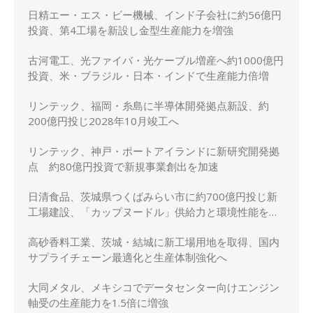
日精エー・エス・ビー機械、インド子会社に約56億円
投資、第4工場を新設し金型生産能力を増強
古河電工、光ファイバ・光ケーブル増産へ約1000億円
投資、米・ブラジル・日本・インドで生産能力倍増
リンテック、福岡・糸島に半導体開発拠点新設、約
200億円投じ2028年10月竣工へ
リンテック、神戸・ポートアイランドに新研究開発拠
点 約80億円投資で新規事業創出を加速
日清食品、茨城県つくばみらい市に約700億円投じ新
工場建設、「カップヌードル」供給力と環境性能を強
化
高砂香料工業、茨城・結城に新工場用地を取得、国内
サプライチェーン最適化と生産体制強化へ
大同メタル、メキシコでデータセンター向けエンジン
軸受の生産能力を1.5倍に増強