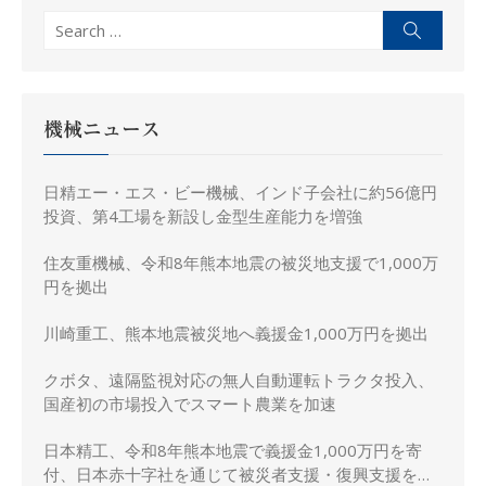
Search
Search
for:
機械ニュース
日精エー・エス・ビー機械、インド子会社に約56億円
投資、第4工場を新設し金型生産能力を増強
住友重機械、令和8年熊本地震の被災地支援で1,000万
円を拠出
川崎重工、熊本地震被災地へ義援金1,000万円を拠出
クボタ、遠隔監視対応の無人自動運転トラクタ投入、
国産初の市場投入でスマート農業を加速
日本精工、令和8年熊本地震で義援金1,000万円を寄
付、日本赤十字社を通じて被災者支援・復興支援を実