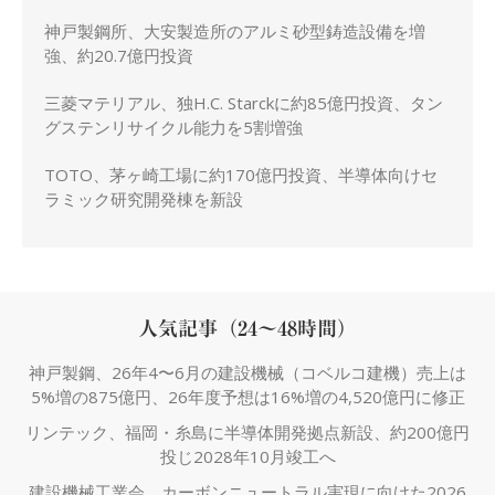
神戸製鋼所、大安製造所のアルミ砂型鋳造設備を増
強、約20.7億円投資
三菱マテリアル、独H.C. Starckに約85億円投資、タン
グステンリサイクル能力を5割増強
TOTO、茅ヶ崎工場に約170億円投資、半導体向けセ
ラミック研究開発棟を新設
人気記事（24～48時間）
神戸製鋼、26年4〜6月の建設機械（コベルコ建機）売上は
5%増の875億円、26年度予想は16%増の4,520億円に修正
リンテック、福岡・糸島に半導体開発拠点新設、約200億円
投じ2028年10月竣工へ
建設機械工業会、カーボンニュートラル実現に向けた2026