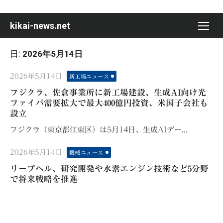
Skip
to
kikai-news.net
content
日:
2026年5月14日
Posted
2026年5月14日
新工場ニュース
on
フジクラ、佐倉事業所に新工場建設、生成AI向け光
ファイバ需要拡大で最大400億円投資、米国子会社も
設立
フジクラ（東京都江東区）は5月14日、生成AIデー...
Posted
2026年5月14日
機械ニュース
on
リープヘル、研究開発や水素エンジン技術など5分野
で将来戦略を推進