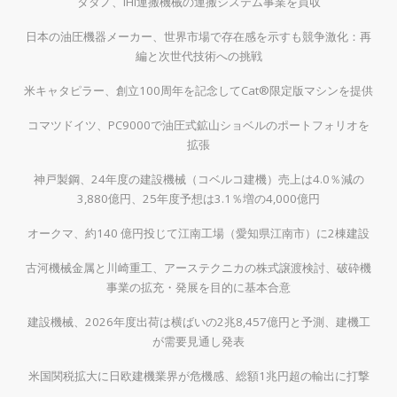
タダノ、IHI運搬機械の運搬システム事業を買収
日本の油圧機器メーカー、世界市場で存在感を示すも競争激化：再
編と次世代技術への挑戦
米キャタピラー、創立100周年を記念してCat®限定版マシンを提供
コマツドイツ、PC9000で油圧式鉱山ショベルのポートフォリオを
拡張
神戸製鋼、24年度の建設機械（コベルコ建機）売上は4.0％減の
3,880億円、25年度予想は3.1％増の4,000億円
オークマ、約140 億円投じて江南工場（愛知県江南市）に2棟建設
古河機械金属と川崎重工、アーステクニカの株式譲渡検討、破砕機
事業の拡充・発展を目的に基本合意
建設機械、2026年度出荷は横ばいの2兆8,457億円と予測、建機工
が需要見通し発表
米国関税拡大に日欧建機業界が危機感、総額1兆円超の輸出に打撃