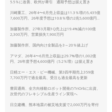
5.5％に改善、欧州が牽引 通期予想は据え置き
川崎重工、26年4〜6月売上収益は11.3％増の5,435億
7,600万円、26年度予想は10.8％増の2兆5,600億円に
上方修正
加藤製作所、27年3月期1Q売上は19.4%減の100億
2,300万円、営業損失7,900万円
加藤製作所、国内向け全製品を3～20％値上げ
アマダ、26年4〜6月売上収益は29.7%増の1,002億
円、26年度予想4,600億円（5.2％増）は据え置き
日精エー・エス・ビー機械、第3四半期売上359億
7,700万円で過去最高、受注も過去最高を更新
豊田通商、全方向移動ロボット開発のTriOrbに出資、
次世代のフレキシブル生産ライン実現へ
日立建機、熊本地震の被災地支援で2,000万円を寄付