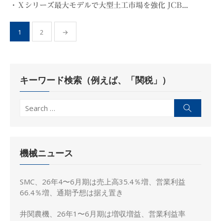
・Ｘシリーズ最大モデルで大型土工市場を強化 JCB...
投
1
2
→
稿
の
ペ
キーワード検索（例えば、「関税」）
ー
ジ
Search
Search
送
for:
り
機械ニュース
SMC、26年4〜6月期は売上高35.4％増、営業利益
66.4％増、通期予想は据え置き
井関農機、26年1〜6月期は増収増益、営業利益率