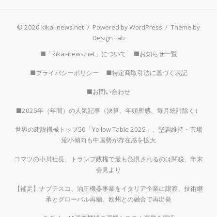
© 2026 kikai-news.net
/
Powered by WordPress
/
Theme by
Design Lab
■「kikai-news.net」について
■お知らせ一覧
■プライバシーポリシー
■特定商取引法に基づく表記
■お問い合わせ
■2025年（年間）の人気記事（決算、年頭所感、毎月統計除く）
世界の建設機械トップ50「Yellow Table 2025」、堅調維持・市場
縮小傾向も中国勢が存在感を拡大
コマツの小川社長、トランプ政権で最も危惧されるのは関税、年末
会見より
【補足】ナブテスコ、油圧機器事業をイタリア企業に譲渡、技術継
承とグローバル再編、欧州との融合で再出発