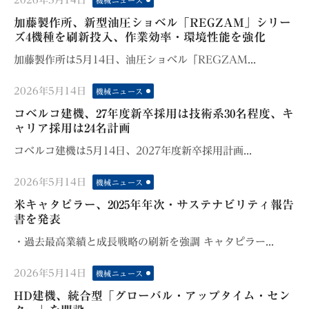
2026年5月14日
機械ニュース
on
加藤製作所、新型油圧ショベル「REGZAM」シリー
ズ4機種を刷新投入、作業効率・環境性能を強化
加藤製作所は5月14日、油圧ショベル「REGZAM...
Posted
2026年5月14日
機械ニュース
on
コベルコ建機、27年度新卒採用は技術系30名程度、キ
ャリア採用は24名計画
コベルコ建機は5月14日、2027年度新卒採用計画...
Posted
2026年5月14日
機械ニュース
on
米キャタピラー、2025年年次・サステナビリティ報告
書を発表
・過去最高業績と成長戦略の刷新を強調 キャタピラー...
Posted
2026年5月14日
機械ニュース
on
HD建機、統合型「グローバル・アップタイム・セン