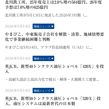
北川鉄工所、25年度売上は2.0％増の584億円、26年度
予想は7.0%増の625億円
北川鉄工所が5月13日に発表した2026年3月期（...
Posted
2026年5月14日
機械ニュース
on
やまびこ、中東販売子会社を解散・清算、地域情勢悪
化で事業継続困難と判断
やまびこは5月14日、アラブ首長国連邦（UAE）に...
Posted
2026年5月14日
機械ニュース
on
英JCB、新型40トンクラス油圧ショベル「420X」を投
入
・高耐久設計と高出力化で採石・解体・大規模土工需要...
Posted
2026年5月14日
機械ニュース
on
英JCB、新型50トンクラス油圧ショベル「520Ｘ」投
入、油圧システムは最新世代の日本製