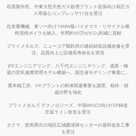
荏原製作所、中東大型天然ガス処理プラント拡張向け高圧ガ
ス用遠心コンプレッサ11台を受注
住友重機械、東ソー向け74MW級バイオマス・リサイクル燃
料混焼ボイラを納入、年間約50万tのCO₂削減に貢献
プライメタルズ、ニューコア製鉄所の連続鋳造設備改修を受
注、品質向上と設備長寿命化を実現
JFEエンジニアリング、八千代エンジニヤリング、道路・橋
梁の官民連携管理モデル構築へ、国交省モデリング事業に採
択
栗本鐵工所、IHIプラントの粉体関連事業を譲受、粉砕・焼
成分野を強化
プライメタルズ テクノロジーズ、中国WISCO向けCSP鋳造
圧延ライン改造を受注
タクマ、群馬県渋川地区広域圏清掃センターの基幹改良工事
を受注