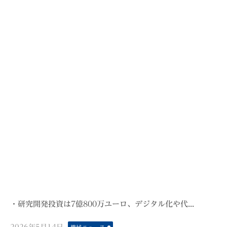
・研究開発投資は7億800万ユーロ、デジタル化や代...
Posted