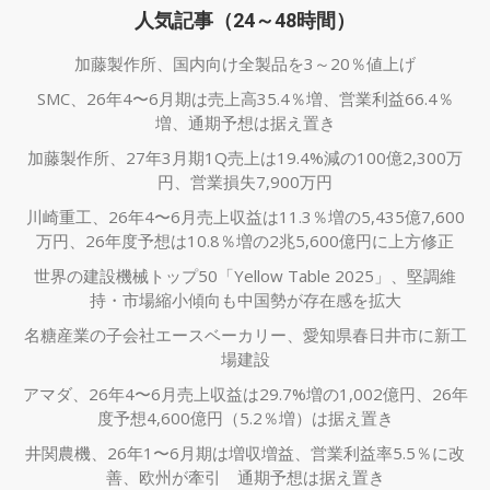
人気記事（24～48時間）
加藤製作所、国内向け全製品を3～20％値上げ
SMC、26年4〜6月期は売上高35.4％増、営業利益66.4％
増、通期予想は据え置き
加藤製作所、27年3月期1Q売上は19.4%減の100億2,300万
円、営業損失7,900万円
川崎重工、26年4〜6月売上収益は11.3％増の5,435億7,600
万円、26年度予想は10.8％増の2兆5,600億円に上方修正
世界の建設機械トップ50「Yellow Table 2025」、堅調維
持・市場縮小傾向も中国勢が存在感を拡大
名糖産業の子会社エースベーカリー、愛知県春日井市に新工
場建設
アマダ、26年4〜6月売上収益は29.7%増の1,002億円、26年
度予想4,600億円（5.2％増）は据え置き
井関農機、26年1〜6月期は増収増益、営業利益率5.5％に改
善、欧州が牽引 通期予想は据え置き