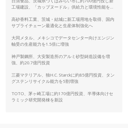
日清食品、茨城県つくばみらい市に約700億円投じ新
工場建設、「カップヌードル」供給力と環境性能を強
化
高砂香料工業、茨城・結城に新工場用地を取得、国内
サプライチェーン最適化と生産体制強化へ
大同メタル、メキシコでデータセンター向けエンジン
軸受の生産能力を1.5倍に増強
神戸製鋼所、大安製造所のアルミ砂型鋳造設備を増
強、約20.7億円投資
三菱マテリアル、独H.C. Starckに約85億円投資、タン
グステンリサイクル能力を5割増強
TOTO、茅ヶ崎工場に約170億円投資、半導体向けセ
ラミック研究開発棟を新設