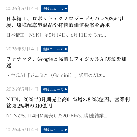
Posted
2026年5月14日
機械ニュース
on
日本精工、ロボットテクノロジージャパン2026に出
展、環境配慮型製品や持続的価値提案を訴求
日本精工（NSK）は5月14日、6月11日からht...
Posted
2026年5月14日
機械ニュース
on
ファナック、Googleと協業しフィジカルAI実装を加
速
・生成AI「ジェミニ（Gemini）」活用のAIエ...
Posted
2026年5月14日
機械ニュース
on
NTN、2026年3月期売上高0.1%増の8,263億円、営業利
益35.2%増の310億円
NTNが5月14日に発表した2026年3月期連結業...
Posted
2026年5月14日
機械ニュース
on