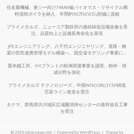
住友重機械、東ソー向け74MW級バイオマス・リサイクル燃
料混焼ボイラを納入、年間約50万tのCO₂削減に貢献
プライメタルズ、ニューコア製鉄所の連続鋳造設備改修を受
注、品質向上と設備長寿命化を実現
JFEエンジニアリング、八千代エンジニヤリング、道路・橋
梁の官民連携管理モデル構築へ、国交省モデリング事業に採
択
栗本鐵工所、IHIプラントの粉体関連事業を譲受、粉砕・焼
成分野を強化
プライメタルズ テクノロジーズ、中国WISCO向けCSP鋳造
圧延ライン改造を受注
タクマ、群馬県渋川地区広域圏清掃センターの基幹改良工事
を受注
© 2026 kikai-news.net
/
Powered by WordPress
/
Theme by