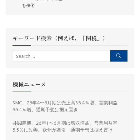
ビ
を強化
ゲ
ー
シ
ョ
キーワード検索（例えば、「関税」）
ン
Search
Search
for:
機械ニュース
SMC、26年4〜6月期は売上高35.4％増、営業利益
66.4％増、通期予想は据え置き
井関農機、26年1〜6月期は増収増益、営業利益率
5.5％に改善、欧州が牽引 通期予想は据え置き