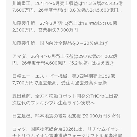
川崎重工、26年4〜6月売上収益は11.3％増の5,435億
7,600万円、26年度予想は10.8％増の2兆5,600億円に
上方修正
加藤製作所、27年3月期1Q売上は19.4%減の100億
2,300万円、営業損失7,900万円
加藤製作所、国内向け全製品を3～20％値上げ
アマダ、26年4〜6月売上収益は29.7%増の1,002億
円、26年度予想4,600億円（5.2％増）は据え置き
日精エー・エス・ビー機械、第3四半期売上359億
7,700万円で過去最高、受注も過去最高を更新
豊田通商、全方向移動ロボット開発のTriOrbに出資、
次世代のフレキシブル生産ライン実現へ
日立建機、熊本地震の被災地支援で2,000万円を寄付
コマツ、国際物流総合展2026に出、リチウムイオン・
ナトリウムイオン電池搭載フォークリフトを参考出展