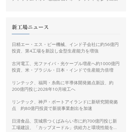
新工場ニュース
日精エー・エス・ビー機械、インド子会社に約56億円
投資、第4工場を新設し金型生産能力を増強
古河電工、光ファイバ・光ケーブル増産へ約1000億円
投資、米・ブラジル・日本・インドで生産能力倍増
リンテック、福岡・糸島に半導体開発拠点新設、約
200億円投じ2028年10月竣工へ
リンテック、神戸・ポートアイランドに新研究開発拠
点 約80億円投資で新規事業創出を加速
日清食品、茨城県つくばみらい市に約700億円投じ新
工場建設、「カップヌードル」供給力と環境性能を強