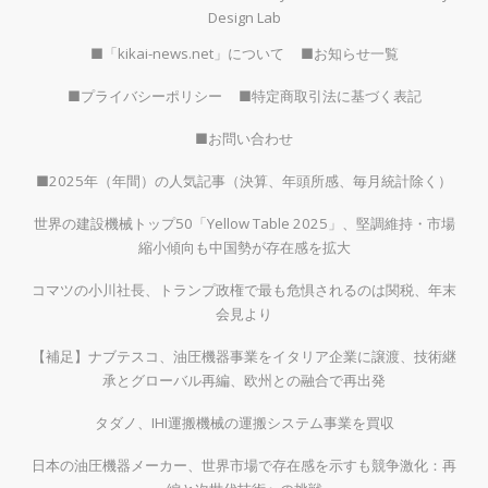
Design Lab
■「kikai-news.net」について
■お知らせ一覧
■プライバシーポリシー
■特定商取引法に基づく表記
■お問い合わせ
■2025年（年間）の人気記事（決算、年頭所感、毎月統計除く）
世界の建設機械トップ50「Yellow Table 2025」、堅調維持・市場
縮小傾向も中国勢が存在感を拡大
コマツの小川社長、トランプ政権で最も危惧されるのは関税、年末
会見より
【補足】ナブテスコ、油圧機器事業をイタリア企業に譲渡、技術継
承とグローバル再編、欧州との融合で再出発
タダノ、IHI運搬機械の運搬システム事業を買収
日本の油圧機器メーカー、世界市場で存在感を示すも競争激化：再