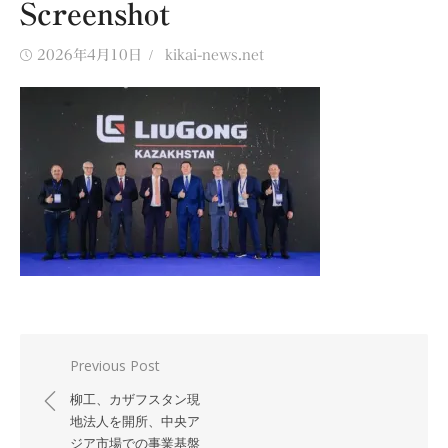
Screenshot
Posted
Author
2026年4月10日
kikai-news.net
on
投
Previous Post
稿
柳工、カザフスタン現
ナ
地法人を開所、中央ア
ジア市場での事業基盤