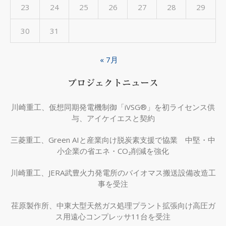
23
24
25
26
27
28
29
30
31
« 7月
プロジェクトニュース
川崎重工、仮想同期発電機制御「iVSG®」を初ライセンス供
与、アイケイエスと契約
三菱重工、Green AIと産業向け脱炭素支援で協業 中堅・中
小企業の省エネ・CO₂削減を強化
川崎重工、JERA武豊火力発電所のバイオマス搬送設備改造工
事を受注
荏原製作所、中東大型天然ガス処理プラント拡張向け高圧ガ
ス用遠心コンプレッサ11台を受注