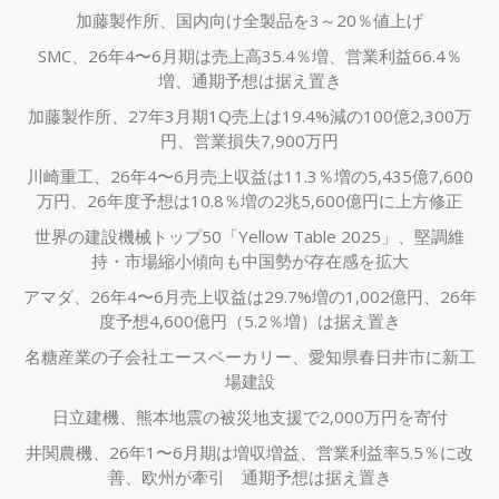
加藤製作所、国内向け全製品を3～20％値上げ
SMC、26年4〜6月期は売上高35.4％増、営業利益66.4％
増、通期予想は据え置き
加藤製作所、27年3月期1Q売上は19.4%減の100億2,300万
円、営業損失7,900万円
川崎重工、26年4〜6月売上収益は11.3％増の5,435億7,600
万円、26年度予想は10.8％増の2兆5,600億円に上方修正
世界の建設機械トップ50「Yellow Table 2025」、堅調維
持・市場縮小傾向も中国勢が存在感を拡大
アマダ、26年4〜6月売上収益は29.7%増の1,002億円、26年
度予想4,600億円（5.2％増）は据え置き
名糖産業の子会社エースベーカリー、愛知県春日井市に新工
場建設
日立建機、熊本地震の被災地支援で2,000万円を寄付
井関農機、26年1〜6月期は増収増益、営業利益率5.5％に改
善、欧州が牽引 通期予想は据え置き