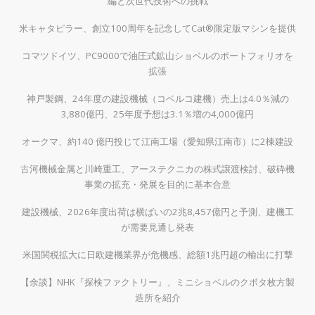
編と次世代技術への挑戦
米キャタピラー、創立100周年を記念してCat®限定版マシンを提供
コマツドイツ、PC9000で油圧式鉱山ショベルのポートフォリオを
拡張
神戸製鋼、24年度の建設機械（コベルコ建機）売上は4.0％減の
3,880億円、25年度予想は3.1％増の4,000億円
オークマ、約140 億円投じて江南工場（愛知県江南市）に2棟建設
古河機械金属と川崎重工、アーステクニカの株式譲渡検討、破砕機
事業の拡充・発展を目的に基本合意
建設機械、2026年度出荷は横ばいの2兆8,457億円と予測、建機工
が需要見通し発表
米国関税拡大に日欧建機業界が危機感、総額1兆円超の輸出に打撃
【余談】NHK『探検ファクトリー』、ミニショベルのクボタ枚方製
造所を紹介