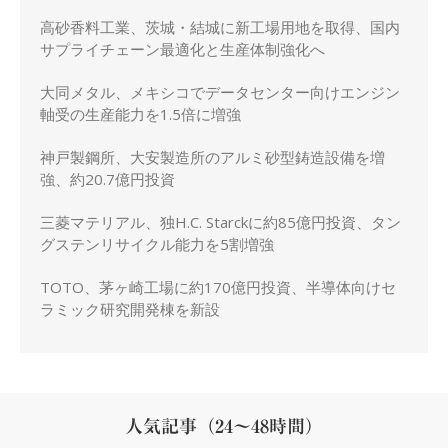
化
高砂香料工業、茨城・結城に新工場用地を取得、国内
サプライチェーン最適化と生産体制強化へ
大同メタル、メキシコでデータセンター向けエンジン
軸受の生産能力を1.5倍に増強
神戸製鋼所、大安製造所のアルミ砂型鋳造設備を増
強、約20.7億円投資
三菱マテリアル、独H.C. Starckに約85億円投資、タン
グステンリサイクル能力を5割増強
TOTO、茅ヶ崎工場に約170億円投資、半導体向けセ
ラミック研究開発棟を新設
人気記事（24～48時間）