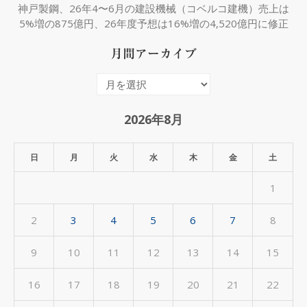
神戸製鋼、26年4〜6月の建設機械（コベルコ建機）売上は
5%増の875億円、26年度予想は16%増の4,520億円に修正
月間アーカイブ
月
間
ア
2026年8月
ー
カ
日
月
火
水
木
金
土
イ
1
ブ
2
3
4
5
6
7
8
9
10
11
12
13
14
15
16
17
18
19
20
21
22