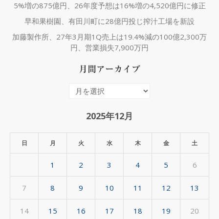
5%増の875億円、26年度予想は16%増の4,520億円に修正
早和果樹園、有田川町に28億円投じ搾汁工場を新設
加藤製作所、27年3月期1Q売上は19.4%減の100億2,300万
円、営業損失7,900万円
月間アーカイブ
月
間
ア
2025年12月
ー
カ
日
月
火
水
木
金
土
イ
1
2
3
4
5
6
ブ
7
8
9
10
11
12
13
14
15
16
17
18
19
20