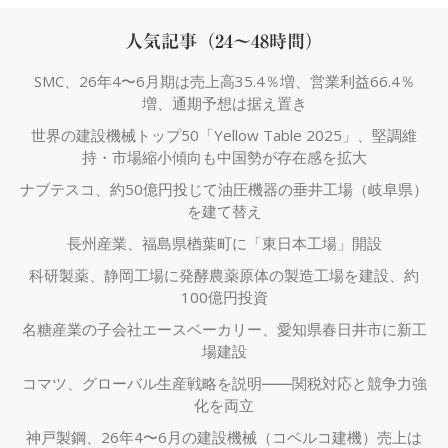
人気記事（24～48時間）
SMC、26年4〜6月期は売上高35.4％増、営業利益66.4％
増、通期予想は据え置き
世界の建設機械トップ50「Yellow Table 2025」、堅調維
持・市場縮小傾向も中国勢が存在感を拡大
ナブテスコ、約50億円投じて油圧機器の垂井工場（岐阜県）
を建て替え
長州産業、福島県楢葉町に「東日本工場」開設
科研製薬、静岡工場に発酵農薬原体の製造工場を建設、約
100億円投資
名糖産業の子会社エースベーカリー、愛知県春日井市に新工
場建設
コマツ、グローバル生産戦略を説明――関税対応と競争力強
化を両立
神戸製鋼、26年4〜6月の建設機械（コベルコ建機）売上は