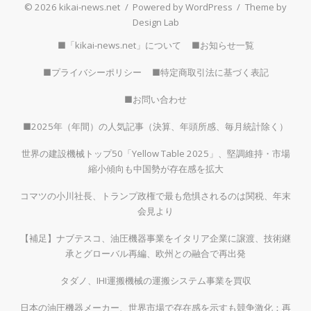
© 2026 kikai-news.net
/
Powered by WordPress
/
Theme by
Design Lab
■「kikai-news.net」について
■お知らせ一覧
■プライバシーポリシー
■特定商取引法に基づく表記
■お問い合わせ
■2025年（年間）の人気記事（決算、年頭所感、毎月統計除く）
世界の建設機械トップ50「Yellow Table 2025」、堅調維持・市場
縮小傾向も中国勢が存在感を拡大
コマツの小川社長、トランプ政権で最も危惧されるのは関税、年末
会見より
【補足】ナブテスコ、油圧機器事業をイタリア企業に譲渡、技術継
承とグローバル再編、欧州との融合で再出発
タダノ、IHI運搬機械の運搬システム事業を買収
日本の油圧機器メーカー、世界市場で存在感を示すも競争激化：再