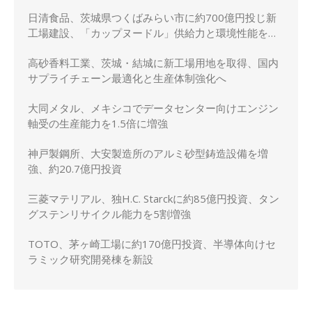
日清食品、茨城県つくばみらい市に約700億円投じ新
工場建設、「カップヌードル」供給力と環境性能を強
化
高砂香料工業、茨城・結城に新工場用地を取得、国内
サプライチェーン最適化と生産体制強化へ
大同メタル、メキシコでデータセンター向けエンジン
軸受の生産能力を1.5倍に増強
神戸製鋼所、大安製造所のアルミ砂型鋳造設備を増
強、約20.7億円投資
三菱マテリアル、独H.C. Starckに約85億円投資、タン
グステンリサイクル能力を5割増強
TOTO、茅ヶ崎工場に約170億円投資、半導体向けセ
ラミック研究開発棟を新設