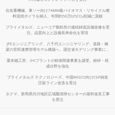
住友重機械、東ソー向け74MW級バイオマス・リサイクル燃
料混焼ボイラを納入、年間約50万tのCO₂削減に貢献
プライメタルズ、ニューコア製鉄所の連続鋳造設備改修を受
注、品質向上と設備長寿命化を実現
JFEエンジニアリング、八千代エンジニヤリング、道路・橋
梁の官民連携管理モデル構築へ、国交省モデリング事業に採
択
栗本鐵工所、IHIプラントの粉体関連事業を譲受、粉砕・焼
成分野を強化
プライメタルズ テクノロジーズ、中国WISCO向けCSP鋳造
圧延ライン改造を受注
タクマ、群馬県渋川地区広域圏清掃センターの基幹改良工事
を受注