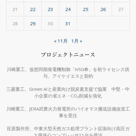
21
22
23
24
25
26
27
28
29
30
31
« 11月
1月 »
プロジェクトニュース
川崎重工、仮想同期発電機制御「iVSG®」を初ライセンス供
与、アイケイエスと契約
三菱重工、Green AIと産業向け脱炭素支援で協業 中堅・中
小企業の省エネ・CO₂削減を強化
川崎重工、JERA武豊火力発電所のバイオマス搬送設備改造工
事を受注
荏原製作所、中東大型天然ガス処理プラント拡張向け高圧ガ
ス用遠心コンプレッサ11台を受注