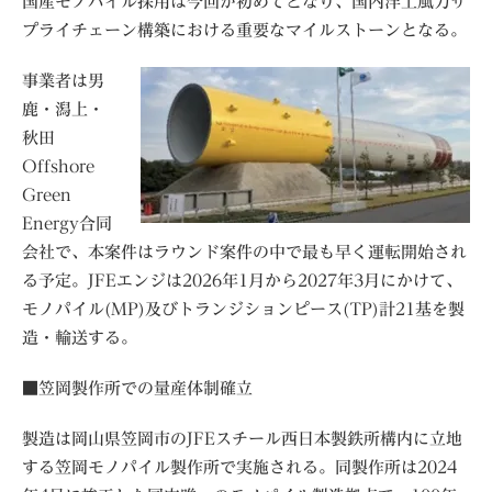
国産モノパイル採用は今回が初めてとなり、国内洋上風力サ
プライチェーン構築における重要なマイルストーンとなる。
事業者は男
鹿・潟上・
秋田
Offshore
Green
Energy合同
会社で、本案件はラウンド案件の中で最も早く運転開始され
る予定。JFEエンジは2026年1月から2027年3月にかけて、
モノパイル(MP)及びトランジションピース(TP)計21基を製
造・輸送する。
■笠岡製作所での量産体制確立
製造は岡山県笠岡市のJFEスチール西日本製鉄所構内に立地
する笠岡モノパイル製作所で実施される。同製作所は2024