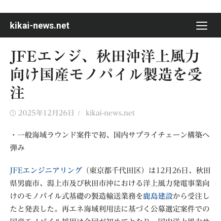
Skip
to
kikai-news.net
content
JFEエンジ、秋田沖洋上風力
向け国産モノパイル製造を受
注
Posted
Author
2025年12月26日
kikai-news.net
on
・一般海域ラウンド案件で初、国内サプライチェーン構築へ
弾み
JFEエンジニアリング
（東京都千代田区）は12月26日、秋田
県男鹿市、潟上市及び秋田市沖における洋上風力発電事業向
けのモノパイル式基礎の製造輸送業務を
鹿島建設
から受注し
たと発表した。再エネ海域利用法に基づく公募選定案件での