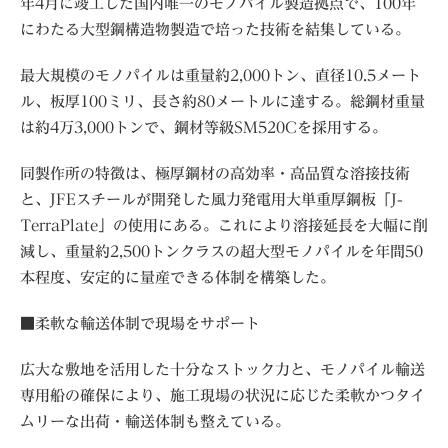
年4月に竣工した国内唯一のモノパイル製造拠点で、100年
にわたる大型鋼構造物製造で培った技術を結集している。
最大規模のモノパイルは重量約2,000トン、直径10.5メート
ル、板厚100ミリ、長さ約80メートルに達する。総鋼材重量
は約4万3,000トンで、鋼材等級SM520Cを採用する。
同製作所の特徴は、極厚鋼材の高効率・高品質な溶接技術
と、JFEスチールが開発した風力発電用大単重厚鋼板「J-
TerraPlate」の使用にある。これにより溶接延長を大幅に削
減し、重量約2,500トンクラスの超大型モノパイルを年間50
本程度、安定的に量産できる体制を構築した。
■柔軟な輸送体制で現場をサポート
広大な敷地を活用した十分なストック力と、モノパイル輸送
専用船の確保により、施工現場の状況に応じた柔軟かつタイ
ムリーな出荷・輸送体制も整えている。