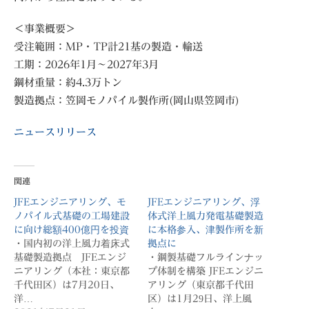
＜事業概要＞
受注範囲：MP・TP計21基の製造・輸送
工期：2026年1月〜2027年3月
鋼材重量：約4.3万トン
製造拠点：笠岡モノパイル製作所(岡山県笠岡市)
ニュースリリース
関連
JFEエンジニアリング、モ
JFEエンジニアリング、浮
ノパイル式基礎の工場建設
体式洋上風力発電基礎製造
に向け総額400億円を投資
に本格参入、津製作所を新
・国内初の洋上風力着床式
拠点に
基礎製造拠点 JFEエンジ
・鋼製基礎フルラインナッ
ニアリング（本社：東京都
プ体制を構築 JFEエンジニ
千代田区）は7月20日、
アリング（東京都千代田
洋…
区）は1月29日、洋上風