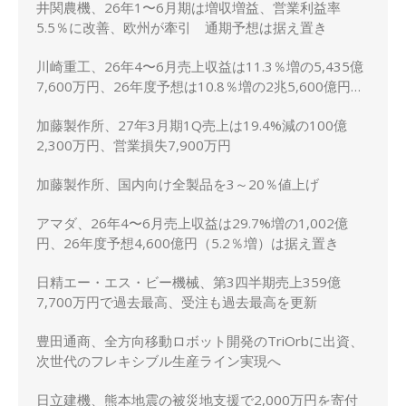
井関農機、26年1〜6月期は増収増益、営業利益率
5.5％に改善、欧州が牽引 通期予想は据え置き
川崎重工、26年4〜6月売上収益は11.3％増の5,435億
7,600万円、26年度予想は10.8％増の2兆5,600億円に
上方修正
加藤製作所、27年3月期1Q売上は19.4%減の100億
2,300万円、営業損失7,900万円
加藤製作所、国内向け全製品を3～20％値上げ
アマダ、26年4〜6月売上収益は29.7%増の1,002億
円、26年度予想4,600億円（5.2％増）は据え置き
日精エー・エス・ビー機械、第3四半期売上359億
7,700万円で過去最高、受注も過去最高を更新
豊田通商、全方向移動ロボット開発のTriOrbに出資、
次世代のフレキシブル生産ライン実現へ
日立建機、熊本地震の被災地支援で2,000万円を寄付