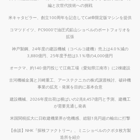
編と次世代技術への挑戦
米キャタピラー、創立100周年を記念してCat®限定版マシンを提供
コマツドイツ、PC9000で油圧式鉱山ショベルのポートフォリオを
拡張
神戸製鋼、24年度の建設機械（コベルコ建機）売上は4.0％減の
3,880億円、25年度予想は3.1％増の4,000億円
オークマ、約140 億円投じて江南工場（愛知県江南市）に2棟建設
古河機械金属と川崎重工、アーステクニカの株式譲渡検討、破砕機
事業の拡充・発展を目的に基本合意
建設機械、2026年度出荷は横ばいの2兆8,457億円と予測、建機工
が需要見通し発表
米国関税拡大に日欧建機業界が危機感、総額1兆円超の輸出に打撃
【余談】NHK『探検ファクトリー』、ミニショベルのクボタ枚方製
造所を紹介