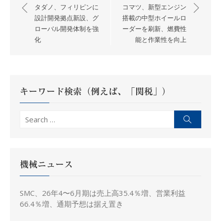
稿
タダノ、フィリピンに
コマツ、新型エンジン
ナ
設計開発拠点新設、グ
搭載の中型ホイールロ
ローバル開発体制を強
ーダーを刷新、燃費性
ビ
化
能と作業性を向上
ゲ
ー
シ
ョ
キーワード検索（例えば、「関税」）
ン
Search
Search
for:
機械ニュース
SMC、26年4〜6月期は売上高35.4％増、営業利益
66.4％増、通期予想は据え置き