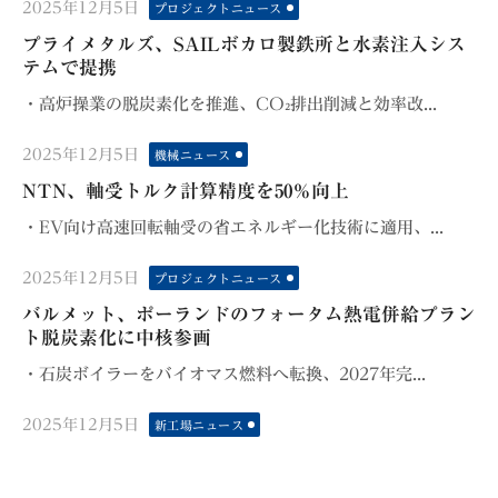
Posted
2025年12月5日
プロジェクトニュース
on
プライメタルズ、SAILボカロ製鉄所と水素注入シス
テムで提携
・高炉操業の脱炭素化を推進、CO₂排出削減と効率改...
Posted
2025年12月5日
機械ニュース
on
NTN、軸受トルク計算精度を50％向上
・EV向け高速回転軸受の省エネルギー化技術に適用、...
Posted
2025年12月5日
プロジェクトニュース
on
バルメット、ポーランドのフォータム熱電併給プラン
ト脱炭素化に中核参画
・石炭ボイラーをバイオマス燃料へ転換、2027年完...
Posted
2025年12月5日
新工場ニュース
on