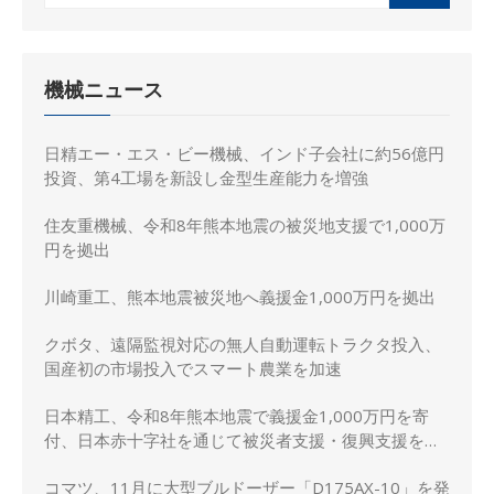
for:
機械ニュース
日精エー・エス・ビー機械、インド子会社に約56億円
投資、第4工場を新設し金型生産能力を増強
住友重機械、令和8年熊本地震の被災地支援で1,000万
円を拠出
川崎重工、熊本地震被災地へ義援金1,000万円を拠出
クボタ、遠隔監視対応の無人自動運転トラクタ投入、
国産初の市場投入でスマート農業を加速
日本精工、令和8年熊本地震で義援金1,000万円を寄
付、日本赤十字社を通じて被災者支援・復興支援を実
施
コマツ、11月に大型ブルドーザー「D175AX-10」を発