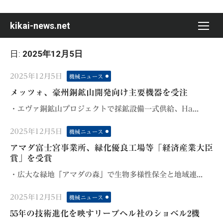
Skip
to
kikai-news.net
content
日:
2025年12月5日
Posted
2025年12月5日
機械ニュース
on
メッツォ、豪州銅鉱山開発向け主要機器を受注
・エヴァ銅鉱山プロジェクトで採鉱設備一式供給、Ha...
Posted
2025年12月5日
機械ニュース
on
アマダ富士宮事業所、緑化優良工場等「経済産業大臣
賞」を受賞
・広大な緑地「アマダの森」で生物多様性保全と地域連...
Posted
2025年12月5日
機械ニュース
on
55年の技術進化を映すリープヘル社のショベル2機