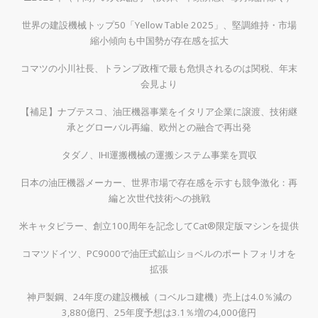
世界の建設機械トップ50「Yellow Table 2025」、堅調維持・市場
縮小傾向も中国勢が存在感を拡大
コマツの小川社長、トランプ政権で最も危惧されるのは関税、年末
会見より
【補足】ナブテスコ、油圧機器事業をイタリア企業に譲渡、技術継
承とグローバル再編、欧州との融合で再出発
タダノ、IHI運搬機械の運搬システム事業を買収
日本の油圧機器メーカー、世界市場で存在感を示すも競争激化：再
編と次世代技術への挑戦
米キャタピラー、創立100周年を記念してCat®限定版マシンを提供
コマツドイツ、PC9000で油圧式鉱山ショベルのポートフォリオを
拡張
神戸製鋼、24年度の建設機械（コベルコ建機）売上は4.0％減の
3,880億円、25年度予想は3.1％増の4,000億円