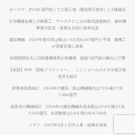
オークマ、約140 億円投じて江南工場（愛知県江南市）に2棟建設
古河機械金属と川崎重工、アーステクニカの株式譲渡検討、破砕機
事業の拡充・発展を目的に基本合意
建設機械、2026年度出荷は横ばいの2兆8,457億円と予測、建機工
が需要見通し発表
米国関税拡大に日欧建機業界が危機感、総額1兆円超の輸出に打撃
【余談】NHK『探検ファクトリー』、ミニショベルのクボタ枚方製
造所を紹介
財務省貿易統計、2024年の建設・鉱山機械輸出は10％減の1兆
7,684億円
経産省の機械統計、2024年の建設機械生産金額は20.4％減の1兆
5,545億円、生産数量は0.4％増の434,764台
コマツ、2025年4月１日付人事・組織を発表