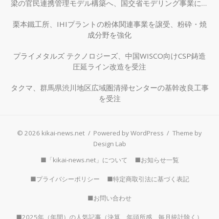
梁の官民連携管理モデル構築へ、国交省モデリング事業に採
択
栗本鐵工所、IHIプラントの粉体関連事業を譲受、粉砕・焼
成分野を強化
プライメタルズ テクノロジーズ、中国WISCO向けCSP鋳造
圧延ライン改造を受注
タクマ、群馬県渋川地区広域圏清掃センターの基幹改良工事
を受注
© 2026 kikai-news.net
/
Powered by WordPress
/
Theme by
Design Lab
■「kikai-news.net」について
■お知らせ一覧
■プライバシーポリシー
■特定商取引法に基づく表記
■お問い合わせ
■2025年（年間）の人気記事（決算、年頭所感、毎月統計除く）