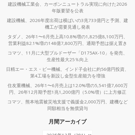
建設機械工業会、カーボンニュートラル実現に向けた2026
年版要望を公表
建設機械、2026年度出荷は横ばいの3兆733億円と予測、建
機工が需要見通し発表
タダノ、26年1〜6月売上高10.8%増の1,825億8,100万円、
営業利益82.1%増の148億7,800万円、通期予想は据え置き
コマツ、11月に大型ブルドーザー「D175AX-10」を発売、
生産性最大25％向上
日精エー・エス・ビー機械、インド子会社に約56億円投資、
第4工場を新設し金型生産能力を増強
住友重機械、26年1〜6月売上は12.0%増の5,541億7,600万
円、26年12月期予想1兆1,200億円（5.0%増）に上方修正
コマツ、熊本地震被災地支援で義援金2,000万円、建機など
同額相当を無償貸与
月間アーカイブ
月