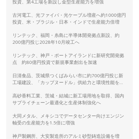
投資、第4工場を新設し金型生産能力を増強
古河電工、光ファイバ・光ケーブル増産へ約1000億円
投資、米・ブラジル・日本・インドで生産能力倍増
リンテック、福岡・糸島に半導体開発拠点新設、約
200億円投じ2028年10月竣工へ
リンテック、神戸・ポートアイランドに新研究開発拠
点 約80億円投資で新規事業創出を加速
日清食品、茨城県つくばみらい市に約700億円投じ新
工場建設、「カップヌードル」供給力と環境性能を強
化
高砂香料工業、茨城・結城に新工場用地を取得、国内
サプライチェーン最適化と生産体制強化へ
大同メタル、メキシコでデータセンター向けエンジン
軸受の生産能力を1.5倍に増強
神戸製鋼所、大安製造所のアルミ砂型鋳造設備を増