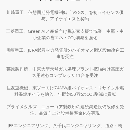
川崎重工、仮想同期発電機制御「iVSG®」を初ライセンス供
与、アイケイエスと契約
三菱重工、Green AIと産業向け脱炭素支援で協業 中堅・中
小企業の省エネ・CO₂削減を強化
川崎重工、JERA武豊火力発電所のバイオマス搬送設備改造工
事を受注
荏原製作所、中東大型天然ガス処理プラント拡張向け高圧ガ
ス用遠心コンプレッサ11台を受注
住友重機械、東ソー向け74MW級バイオマス・リサイクル燃
料混焼ボイラを納入、年間約50万tのCO₂削減に貢献
プライメタルズ、ニューコア製鉄所の連続鋳造設備改修を受
注、品質向上と設備長寿命化を実現
JFEエンジニアリング、八千代エンジニヤリング、道路・橋