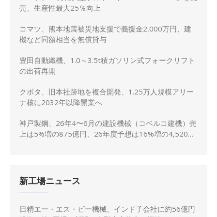
売、生産性最大25％向上
コマツ、熊本地震被災地支援で義援金2,000万円、建
機など同額相当を無償貸与
豊田自動織機、1.0～3.5t積ガソリン式フォークリフト
の出荷再開
クボタ、旧本社跡地を複合開発、1.25万人規模アリー
ナ核に2032年以降開業へ
神戸製鋼、26年4〜6月の建設機械（コベルコ建機）売
上は5%増の875億円、26年度予想は16%増の4,520億
円に修正
新工場ニュース
日精エー・エス・ビー機械、インド子会社に約56億円