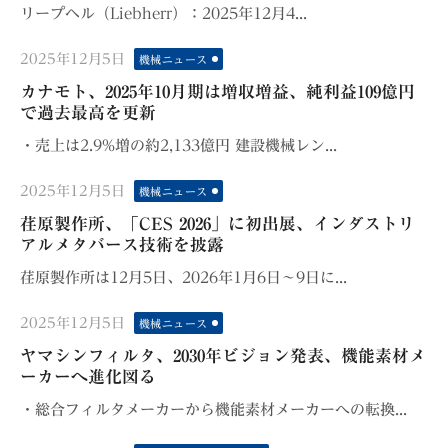
リープヘル（Liebherr）：2025年12月4...
Posted
2025年12月5日
機械ニュース
on
カナモト、2025年10月期は増収増益、純利益109億円
で過去最高を更新
・売上は2.9%増の約2,133億円 建設機械レン...
Posted
2025年12月5日
機械ニュース
on
荏原製作所、「CES 2026」に初出展、インダストリ
アルメタバース技術を披露
荏原製作所は12月5日、2026年1月6日～9日に...
Posted
2025年12月5日
機械ニュース
on
ヤマシンフィルタ、2030年ビジョン発表、機能素材メ
ーカーへ進化図る
・総合フィルタメーカーから機能素材メーカーへの転換...