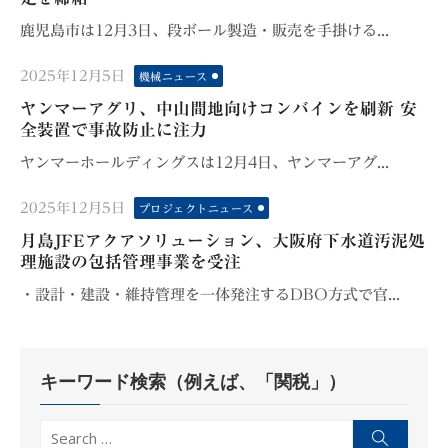
鹿児島市は12月3日、段ボール製造・販売を手掛ける...
Posted
2025年12月5日
機械ニュース
on
ヤンマーアグリ、中山間地向けコンバインを刷新 安
全装置で事故防止に注力
ヤンマーホールディングスは12月4日、ヤンマーアグ...
Posted
2025年12月5日
プロジェクトニュース
on
月島JFEアクアソリューション、大阪府下水道汚泥処
理施設の包括管理事業を受注
・設計・建設・維持管理を一体発注するDBO方式で官...
キーワード検索（例えば、「関税」）
Search
Search