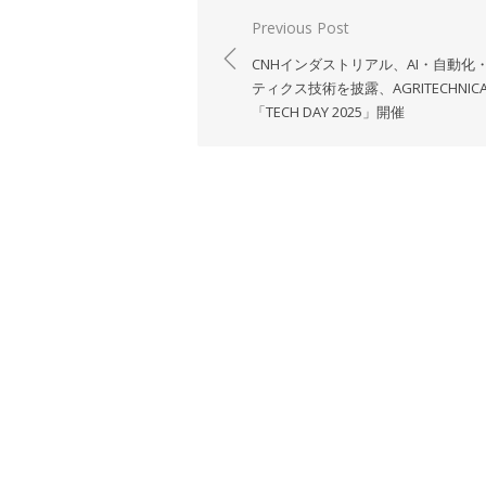
投
Previous Post
稿
CNHインダストリアル、AI・自動化
ナ
ティクス技術を披露、AGRITECHNIC
「TECH DAY 2025」開催
ビ
ゲ
ー
シ
ョ
ン