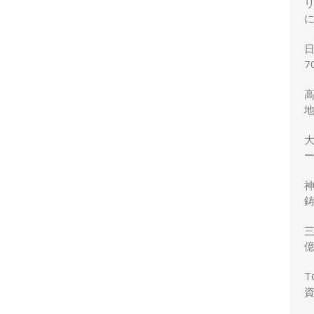
7
ー
鋳
三
力
T