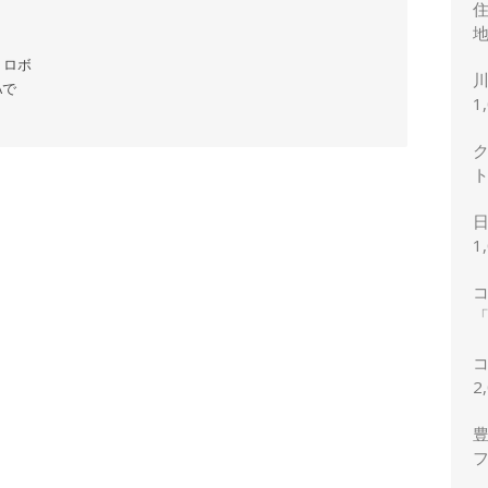
地
・ロボ
Aで
1
1
「
2
2
豊