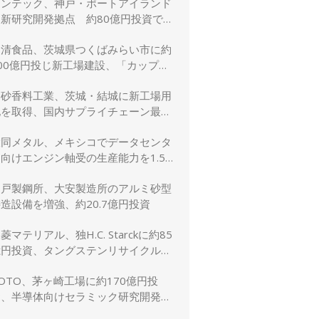
リンテック、神戸・ポートアイランド
に新研究開発拠点 約80億円投資で新
規事業創出を加速
日清食品、茨城県つくばみらい市に約
00億円投じ新工場建設、「カップヌ
ードル」供給力と環境性能を強化
高砂香料工業、茨城・結城に新工場用
地を取得、国内サプライチェーン最適
化と生産体制強化へ
大同メタル、メキシコでデータセンタ
向けエンジン軸受の生産能力を1.5
倍に増強
神戸製鋼所、大安製造所のアルミ砂型
造設備を増強、約20.7億円投資
菱マテリアル、独H.C. Starckに約85
億円投資、タングステンリサイクル能
を5割増強
OTO、茅ヶ崎工場に約170億円投
資、半導体向けセラミック研究開発棟
を新設