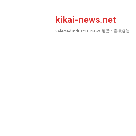
Skip
to
kikai-news.net
content
Selected Industrial News 運営：産機通信