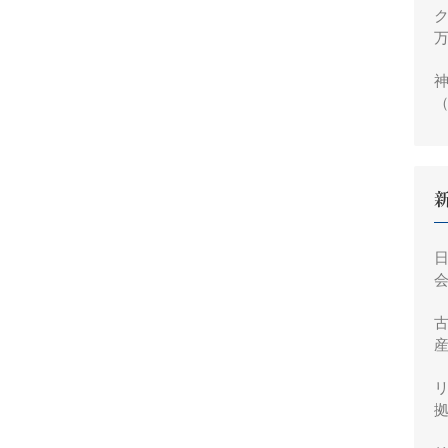
ク
万
神
（
円
会
産
拠