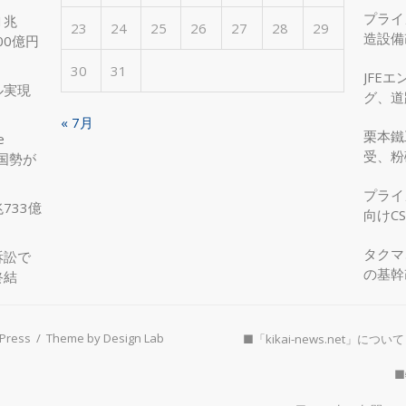
プライ
1兆
23
24
25
26
27
28
29
造設備
00億円
を実現
30
31
JFE
ル実現
グ、道
へ、国
« 7月
栗本鐵
e
受、粉
国勢が
プライ
733億
向けC
タクマ
訴訟で
の基幹
終結
Press
/
Theme by Design Lab
■「kikai-news.net」について
■