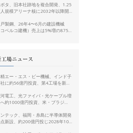
ボタ、旧本社跡地を複合開発、1.25
人規模アリーナ核に2032年以降開
業へ
戸製鋼、26年4〜6月の建設機械
コベルコ建機）売上は5%増の875億
、26年度予想は16%増の4,520億円
に修正
新工場ニュース
日精エー・エス・ビー機械、インド子
社に約56億円投資、第4工場を新設
し金型生産能力を増強
古河電工、光ファイバ・光ケーブル増
へ約1000億円投資、米・ブラジ
ル・日本・インドで生産能力倍増
リンテック、福岡・糸島に半導体開発
点新設、約200億円投じ2028年10
月竣工へ