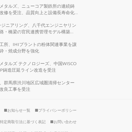
メタルズ、ニューコア製鉄所の連続鋳
改修を受注、品質向上と設備長寿命化
エンジニアリング、八千代エンジニヤリン
路・橋梁の官民連携管理モデル構築
交省モデリング事業に採択
工所、IHIプラントの粉体関連事業を譲
砕・焼成分野を強化
メタルズ テクノロジーズ、中国WISCO
SP鋳造圧延ライン改造を受注
、群馬県渋川地区広域圏清掃センター
改良工事を受注
■お知らせ一覧
■プライバシーポリシー
特定商取引法に基づく表記
■お問い合わせ