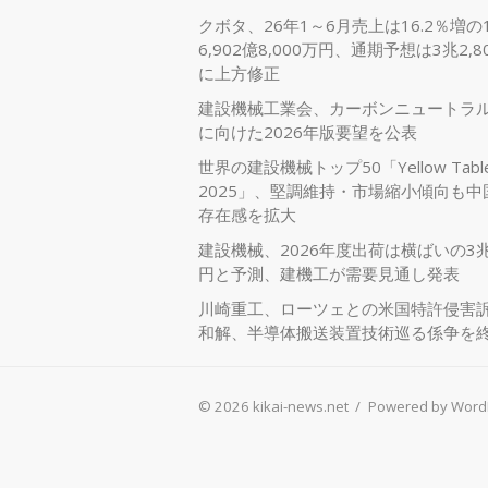
クボタ、26年1～6月売上は16.2％増の
6,902億8,000万円、通期予想は3兆2,8
に上方修正
建設機械工業会、カーボンニュートラ
に向けた2026年版要望を公表
世界の建設機械トップ50「Yellow Tabl
2025」、堅調維持・市場縮小傾向も中
存在感を拡大
建設機械、2026年度出荷は横ばいの3兆
円と予測、建機工が需要見通し発表
川崎重工、ローツェとの米国特許侵害
和解、半導体搬送装置技術巡る係争を
© 2026 kikai-news.net
/
Powered by Word