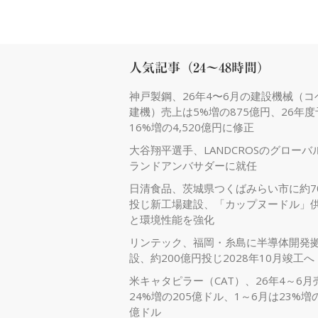
人気記事（24～48時間）
神戸製鋼、26年4〜6月の建設機械（コ
建機）売上は5%増の875億円、26年
16%増の4,520億円に修正
大谷翔平選手、LANDCROSのグローバ
ランドアンバサダーに就任
日清食品、茨城県つくばみらい市に約7
投じ新工場建設、「カップヌードル」
と環境性能を強化
リンテック、福岡・糸島に半導体開発
設、約200億円投じ2028年10月竣工へ
米キャタピラー（CAT）、26年4～6月
24%増の205億ドル、1～6月は23%増の
億ドル