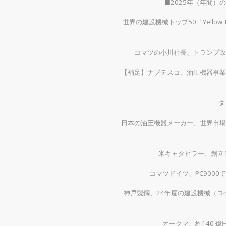
■2025年（年間
世界の建設機械トップ50「Yellow
コマツの小川社長、トランプ政
【補足】ナブテスコ、油圧機器事業
タ
日本の油圧機器メーカー、世界市場
米キャタピラー、創立1
コマツドイツ、PC900
神戸製鋼、24年度の建設機械（コベ
オークマ、約140 