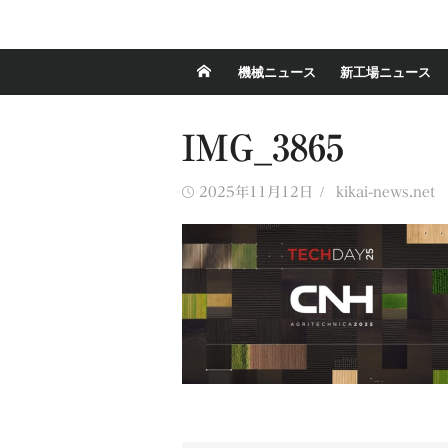
機械ニュース
新工場ニュース
IMG_3865
Posted
Author
2025年11月12日
kikai-news.net
on