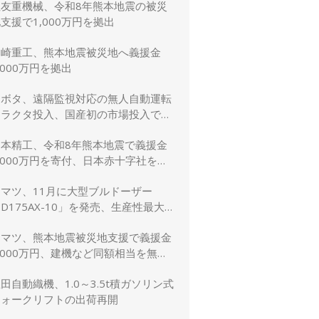
住友重機械、令和8年熊本地震の被災
支援で1,000万円を拠出
川崎重工、熊本地震被災地へ義援金
,000万円を拠出
クボタ、遠隔監視対応の無人自動運転
トラクタ投入、国産初の市場投入でス
マート農業を加速
日本精工、令和8年熊本地震で義援金
,000万円を寄付、日本赤十字社を通
じて被災者支援・復興支援を実施
コマツ、11月に大型ブルドーザー
D175AX-10」を発売、生産性最大
5％向上
コマツ、熊本地震被災地支援で義援金
,000万円、建機など同額相当を無償
貸与
田自動織機、1.0～3.5t積ガソリン式
フォークリフトの出荷再開