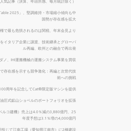
）の人気記事（決算、年頭所感、毎月統計除く）
 Table 2025」、堅調維持・市場縮小傾向も中
国勢が存在感を拡大
権で最も危惧されるのは関税、年末会見より
をイタリア企業に譲渡、技術継承とグローバ
ル再編、欧州との融合で再出発
ダノ、IHI運搬機械の運搬システム事業を買収
で存在感を示すも競争激化：再編と次世代技
術への挑戦
00周年を記念してCat®限定版マシンを提供
0で油圧式鉱山ショベルのポートフォリオを拡張
ルコ建機）売上は4.0％減の3,880億円、25
年度予想は3.1％増の4,000億円
億円投じて江南工場（愛知県江南市）に2棟建設