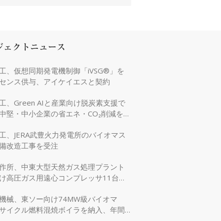
ジェクトニュース
工、仮想同期発電機制御「iVSG®」を
センス供与、アイケイエスと契約
工、Green AIと産業向け脱炭素支援で
中堅・中小企業の省エネ・CO₂削減を強
工、JERA武豊火力発電所のバイオマス
備改造工事を受注
作所、中東大型天然ガス処理プラント
け高圧ガス用遠心コンプレッサ11台を
機械、東ソー向け74MW級バイオマ
サイクル燃料混焼ボイラを納入、年間
万tのCO₂削減に貢献