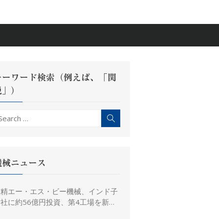
キーワード検索（例えば、「関
税」）
earch
Search
r:
機械ニュース
日精エー・エス・ビー機械、インド子
社に約56億円投資、第4工場を新設
し金型生産能力を増強