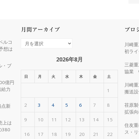
月間アーカイブ
プロ
ベルコ
月
川崎重
度予想は
間
初ライ
ア
2026年8月
三菱重
ル・ブ
ー
協業 
カ
日
月
火
水
木
金
土
化
00億円
イ
川崎重
供給力
1
ブ
搬送設
2
3
4
5
6
7
8
荏原製
拠点新
拡張向
受注
9
10
11
12
13
14
15
売上は
住友重
380
ス・リ
16
17
18
19
20
21
22
約50