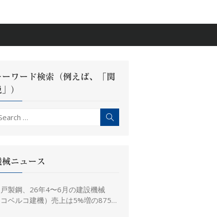
キーワード検索（例えば、「関
税」）
earch
Search
r:
機械ニュース
戸製鋼、26年4〜6月の建設機械
コベルコ建機）売上は5%増の875億
、26年度予想は16%増の4,520億円