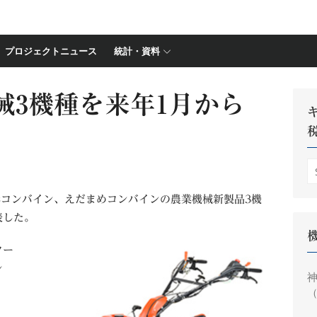
プロジェクトニュース
統計・資料
械3機種を来年1月から
S
fo
形コンバイン、えだまめコンバインの農業機械新製品3機
表した。
ター
ン
神
（
円