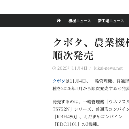
機械ニュース
新工場ニュース
クボタ、農業機
順次発売
Posted
Author
2025年11月4日
kikai-news.net
on
クボタ
は11月4日、一輪管理機、普通
種を2026年1月から順次発売すると発
発売するのは、一輪管理機「ウネマス
TS752N」シリーズ、普通形コンバイ
「KRH450」、えだまめコンバイン
「EDC1101」の3機種。