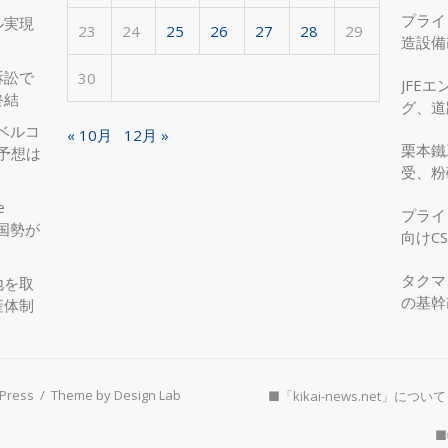
プライ
ル実現
23
24
25
26
27
28
29
造設備
を実現
訴訟で
30
JFE
終結
グ、道
へ、国
ベルコ
« 10月
12月 »
栗本鐵
度予想は
受、粉
e
プライ
国勢が
向けC
タクマ
地を取
の基幹
産体制
Press
/
Theme by Design Lab
■「kikai-news.net」について
■