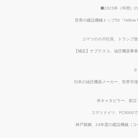
■2025年（年間
世界の建設機械トップ50「Yellow
コマツの小川社長、トランプ政
【補足】ナブテスコ、油圧機器事業
タ
日本の油圧機器メーカー、世界市場
米キャタピラー、創立1
コマツドイツ、PC900
神戸製鋼、24年度の建設機械（コベ