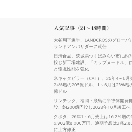
人気記事（24～48時間）
大谷翔平選手、LANDCROSのグローバ
ランドアンバサダーに就任
日清食品、茨城県つくばみらい市に約7
投じ新工場建設、「カップヌードル」
と環境性能を強化
米キャタピラー（CAT）、26年4～6月
24%増の205億ドル、1～6月は23%増の
億ドル
リンテック、福岡・糸島に半導体開発
設、約200億円投じ2028年10月竣工へ
クボタ、26年1～6月売上は16.2％増の
6,902億8,000万円、通期予想は3兆2,8
に上方修正