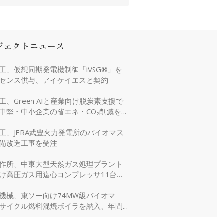
ジェクトニュース
工、仮想同期発電機制御「iVSG®」を
センス供与、アイケイエスと契約
工、Green AIと産業向け脱炭素支援で
中堅・中小企業の省エネ・CO₂削減を強
工、JERA武豊火力発電所のバイオマス
備改造工事を受注
作所、中東大型天然ガス処理プラント
け高圧ガス用遠心コンプレッサ11台を
機械、東ソー向け74MW級バイオマ
サイクル燃料混焼ボイラを納入、年間
万tのCO₂削減に貢献