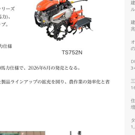
ル
シリーズ
3馬力)、
建
ップ。
兆
オ
馬力仕様
の
正
D
3
0馬力仕様で、2026年6月の発売となる。
2
三
た製品ラインアップの拡充を図り、農作業の効率化と省
1
想
住
増
予
タ
1
の