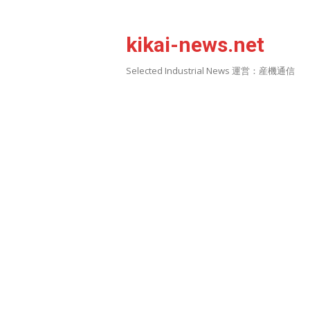
Skip
to
kikai-news.net
content
Selected Industrial News 運営：産機通信