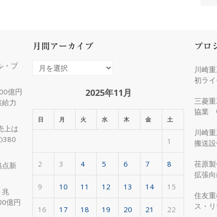
月間アーカイブ
プロ
ル・ブ
月
川崎重
間
初ライ
ア
2025年11月
00億円
三菱重
供給力
ー
協業 
カ
日
月
火
水
木
金
土
化
売上は
イ
川崎重
380
1
ブ
搬送設
2
3
4
5
6
7
8
荏原製
拠点新
拡張向
受注
9
10
11
12
13
14
15
1兆
住友重
00億円
ス・リ
16
17
18
19
20
21
22
約50