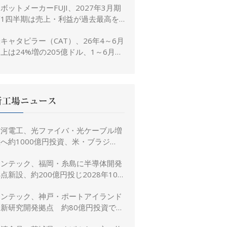
ボットメーカーFUJI、2027年3月期
置き
第1四半期は売上・利益が過去最高を
大幅更新
キャタピラー（CAT）、26年4～6月
上は24%増の205億ドル、1～6月は
3%増の380億ドル
新工場ニュース
古河電工、光ファイバ・光ケーブル増
へ約1000億円投資、米・ブラジ
ル・日本・インドで生産能力倍増
リンテック、福岡・糸島に半導体開発
点新設、約200億円投じ2028年10
月竣工へ
リンテック、神戸・ポートアイランド
に新研究開発拠点 約80億円投資で新
規事業創出を加速