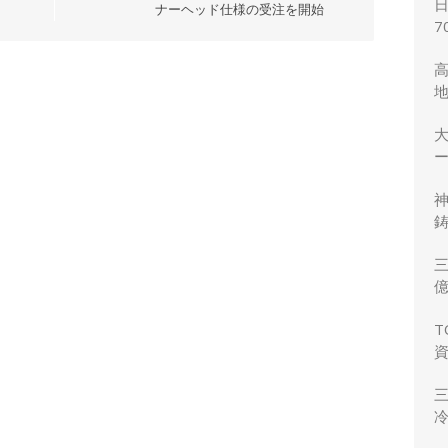
ナーヘッド仕様の受注を開始
7
ー
鋳
三
力
T