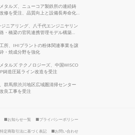
メタルズ、ニューコア製鉄所の連続鋳
改修を受注、品質向上と設備長寿命化
エンジニアリング、八千代エンジニヤリン
路・橋梁の官民連携管理モデル構築
交省モデリング事業に採択
工所、IHIプラントの粉体関連事業を譲
砕・焼成分野を強化
メタルズ テクノロジーズ、中国WISCO
SP鋳造圧延ライン改造を受注
、群馬県渋川地区広域圏清掃センター
改良工事を受注
■お知らせ一覧
■プライバシーポリシー
特定商取引法に基づく表記
■お問い合わせ