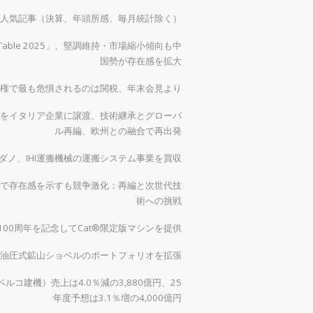
）の人気記事（決算、年頭所感、毎月統計除く）
 Table 2025」、堅調維持・市場縮小傾向も中
国勢が存在感を拡大
権で最も危惧されるのは関税、年末会見より
をイタリア企業に譲渡、技術継承とグローバ
ル再編、欧州との融合で再出発
ダノ、IHI運搬機械の運搬システム事業を買収
で存在感を示すも競争激化：再編と次世代技
術への挑戦
00周年を記念してCat®限定版マシンを提供
0で油圧式鉱山ショベルのポートフォリオを拡張
ルコ建機）売上は4.0％減の3,880億円、25
年度予想は3.1％増の4,000億円