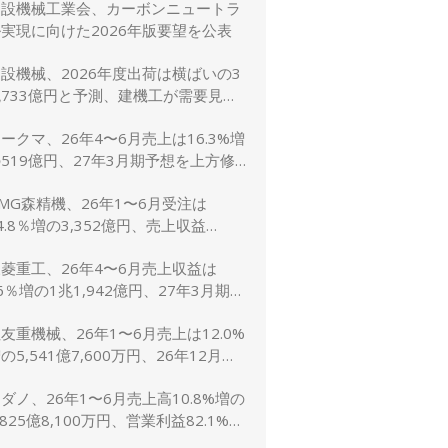
建設機械工業会、カーボンニュートラ
に修正
実現に向けた2026年版要望を公表
設機械、2026年度出荷は横ばいの3
733億円と予測、建機工が需要見通
し発表
ークマ、26年4〜6月売上は16.3%増
519億円、27年3月期予想を上方修
し売上2,600億円に
MG森精機、26年1〜6月受注は
4.8％増の3,352億円、売上収益
1.6％増の2,767億円
菱重工、26年4〜6月売上収益は
6％増の1兆1,942億円、27年3月期予
は売上5兆4,000億円で据え置き
友重機械、26年1〜6月売上は12.0%
の5,541億7,600万円、26年12月期
想1兆1,200億円（5.0%増）に上方
ダノ、26年1〜6月売上高10.8%増の
修正
,825億8,100万円、営業利益82.1%増
148億7,800万円、通期予想は据え