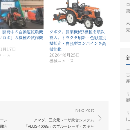
ロ
米
売
、開発中の自動運転農機
クボタ、農業機械3機種を順次
2
リロボ」３機種の試作機
投入、トラクタ刷新・色彩選別
機拡充・自脱型コンバインを高
年1月17日
機能化
ュース
2026年6月25日
機械ニュース
産
拠
Next Post
レーン
アマダ、三次元レーザ統合システム
売開始
「ALCIS-1008E」のブルーレーザ・スキャ