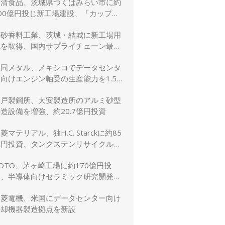
日清食品、茨城県つくばみらい市に約
00億円投じ新工場建設、「カップヌ
ードル」供給力と環境性能を強化
高砂香料工業、茨城・結城に新工場用
地を取得、国内サプライチェーン最適
化と生産体制強化へ
大同メタル、メキシコでデータセンタ
向けエンジン軸受の生産能力を1.5
倍に増強
神戸製鋼所、大安製造所のアルミ砂型
造設備を増強、約20.7億円投資
菱マテリアル、独H.C. Starckに約85
億円投資、タングステンリサイクル能
を5割増強
OTO、茅ヶ崎工場に約170億円投
資、半導体向けセラミック研究開発棟
を新設
三菱電機、米国にデータセンター向け
冷却機器製造拠点を新設