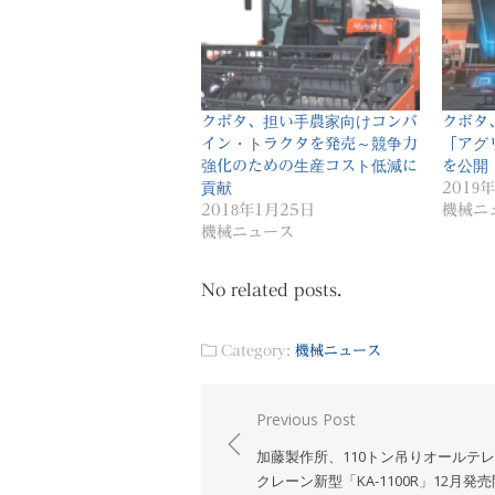
クボタ
クボタ、担い手農家向けコンバ
「アグ
イン・トラクタを発売～競争力
を公開
強化のための生産コスト低減に
2019
貢献
機械ニ
2018年1月25日
機械ニュース
No related posts.
Category:
機械ニュース
投
Previous Post
稿
加藤製作所、110トン吊りオールテ
ナ
クレーン新型「KA-1100R」12月発