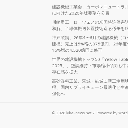
建設機械工業会、カーボンニュートラ
に向けた2026年版要望を公表
川崎重工、ローツェとの米国特許侵害
和解、半導体搬送装置技術巡る係争を
神戸製鋼、26年4〜6月の建設機械（コ
建機）売上は5%増の875億円、26年
16%増の4,520億円に修正
世界の建設機械トップ50「Yellow Tabl
2025」、堅調維持・市場縮小傾向も中
存在感を拡大
高砂香料工業、茨城・結城に新工場用
得、国内サプライチェーン最適化と生
強化へ
© 2026 kikai-news.net
/
Powered by Word