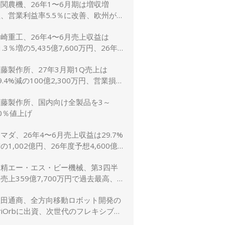
関農機、26年1〜6月期は増収増
、営業利益率5.5％に改善、欧州が
牽引 通期予想は据え置き
崎重工、26年4〜6月売上収益は
1.3％増の5,435億7,600万円、26年
予想は10.8％増の2兆5,600億円に上
藤製作所、27年3月期1Q売上は
方修正
9.4%減の100億2,300万円、営業損失
,900万円
加藤製作所、国内向け全製品を3～
0％値上げ
マダ、26年4〜6月売上収益は29.7%
の1,002億円、26年度予想4,600億
（5.2％増）は据え置き
日精エー・エス・ビー機械、第3四半
売上359億7,700万円で過去最高、
受注も過去最高を更新
豊田通商、全方向移動ロボット開発の
riOrbに出資、次世代のフレキシブル
生産ライン実現へ