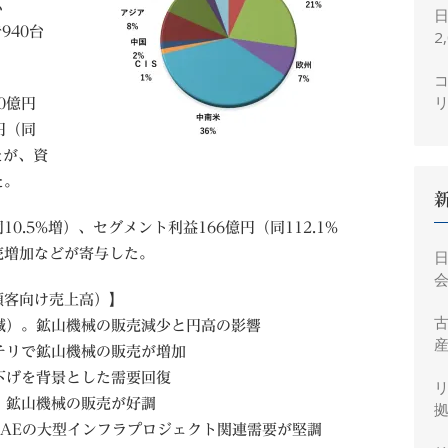
ム
940台
2
コ
0億円
円（同
たが、資
た。
10.5%増）、セグメント利益166億円（同112.1%
売増加などが寄与した。
会
顧客向け売上高）】
.6%減）。鉱山機械の販売減少と円高の影響
産
）。チリで鉱山機械の販売が増加
。利下げを背景とした需要回復
増）。鉱山機械の販売が好調
拠
）。UAEの大型インフラプロジェクト関連需要が堅調