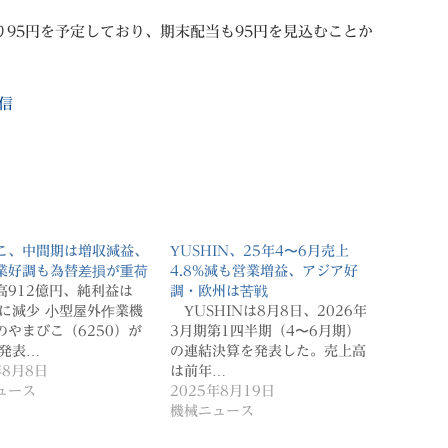
り95円を予定しており、期末配当も95円を見込むことか
​
信
こ、中間期は増収減益、
YUSHIN、25年4〜6月売上
業好調も為替差損が重荷
4.8%減も営業増益、アジア好
高912億円、純利益は
調・欧州は苦戦
円に減少 小型屋外作業機
YUSHINは8月8日、2026年
のやまびこ（6250）が
3月期第1四半期（4〜6月期）
日発表…
の連結決算を発表した。売上高
年8月8日
は前年…
ュース
2025年8月19日
機械ニュース