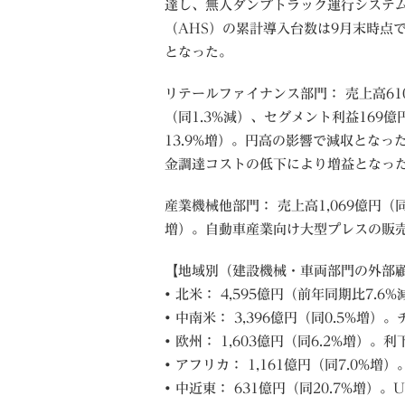
達し、無人ダンプトラック運行システ
（AHS）の累計導入台数は9月末時点で
となった。
リテールファイナンス部門： 売上高61
（同1.3%減）、セグメント利益169億
13.9%増）。円高の影響で減収となっ
金調達コストの低下により増益となっ
産業機械他部門： 売上高1,069億円（同
増）。自動車産業向け大型プレスの販
【地域別（建設機械・車両部門の外部
• 北米： 4,595億円（前年同期比7
• 中南米： 3,396億円（同0.5%増
• 欧州： 1,603億円（同6.2%増）
• アフリカ： 1,161億円（同7.0%
• 中近東： 631億円（同20.7%増