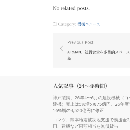
No related posts.
Category:
機械ニュース
投
Previous Post
稿
AIRMAN、社員食堂を多目的スペー
ナ
新
ビ
ゲ
ー
人気記事（24～48時間）
シ
神戸製鋼、26年4〜6月の建設機械（コ
ョ
建機）売上は5%増の875億円、26年
ン
16%増の4,520億円に修正
コマツ、熊本地震被災地支援で義援金2,
円、建機など同額相当を無償貸与