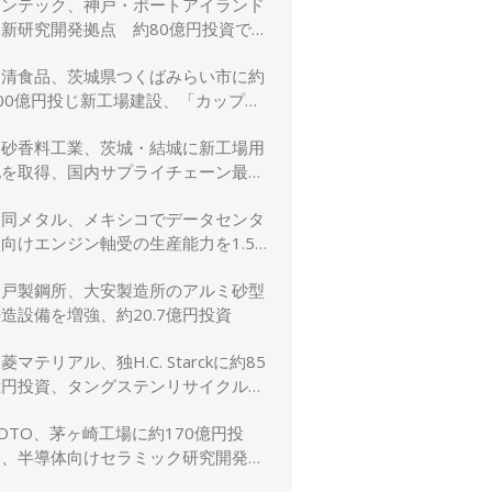
リンテック、神戸・ポートアイランド
に新研究開発拠点 約80億円投資で新
規事業創出を加速
日清食品、茨城県つくばみらい市に約
00億円投じ新工場建設、「カップヌ
ードル」供給力と環境性能を強化
高砂香料工業、茨城・結城に新工場用
地を取得、国内サプライチェーン最適
化と生産体制強化へ
大同メタル、メキシコでデータセンタ
向けエンジン軸受の生産能力を1.5
倍に増強
神戸製鋼所、大安製造所のアルミ砂型
造設備を増強、約20.7億円投資
菱マテリアル、独H.C. Starckに約85
億円投資、タングステンリサイクル能
を5割増強
OTO、茅ヶ崎工場に約170億円投
資、半導体向けセラミック研究開発棟
を新設