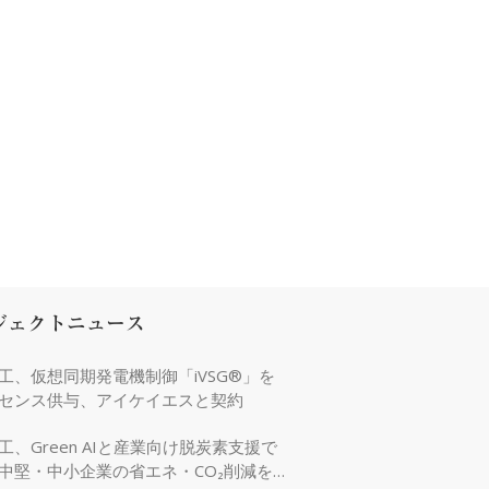
ジェクトニュース
工、仮想同期発電機制御「iVSG®」を
センス供与、アイケイエスと契約
工、Green AIと産業向け脱炭素支援で
中堅・中小企業の省エネ・CO₂削減を強