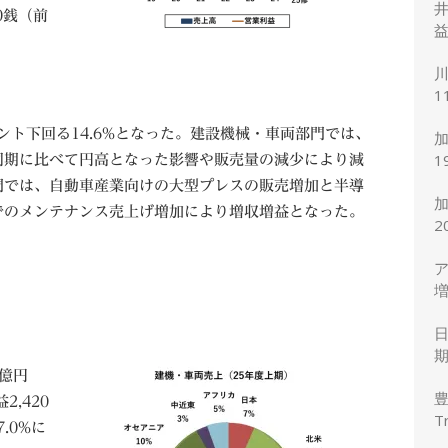
井
0銭（前
益
川
1
度
ント下回る14.6%となった。建設機械・車両部門では、
加
1
同期に比べて円高となった影響や販売量の減少により減
7
門では、自動車産業向けの大型プレスの販売増加と半導
でのメンテナンス売上げ増加により増収増益となった。
2
ア
増
円
期
2億円
,420
T
.0%に