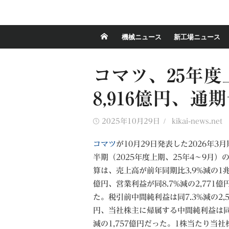
機械ニュース
新工場ニュース
コマツ、25年度
8,916億円、
Posted
Author
2025年10月29日
kikai-news.net
on
コマツ
が10月29日発表した2026年3月
半期（2025年度上期、25年4～9月）
算は、売上高が前年同期比3.9%減の1兆8
億円、営業利益が同8.7%減の2,771億
た。税引前中間純利益は同7.3%減の2,5
円、当社株主に帰属する中間純利益は同1
減の1,757億円だった。1株当たり当社