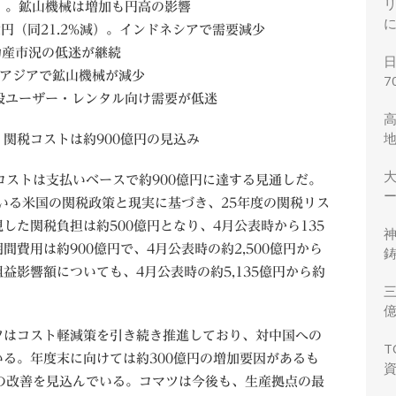
0%減）。鉱山機械は増加も円高の影響
5億円（同21.2%減）。インドネシアで需要減少
不動産市況の低迷が継続
。中央アジアで鉱山機械が減少
7
）。一般ユーザー・レンタル向け需要が低迷
関税コストは約900億円の見込み
コストは支払いベースで約900億円に達する見通しだ。
ー
ている米国の関税政策と現実に基づき、25年度の関税リス
した関税負担は約500億円となり、4月公表時から135
費用は約900億円で、4月公表時の約2,500億円から
鋳
益影響額についても、4月公表時の約5,135億円から約
三
力
ツはコスト軽減策を引き続き推進しており、対中国への
T
る。年度末に向けては約300億円の増加要因があるも
の改善を見込んでいる。コマツは今後も、生産拠点の最