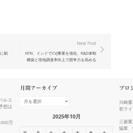
Next Post
スに刷
NTN、インドでCVJ事業を強化、R&D体制
構築と現地調達率向上で競争力を高める
月間アーカイブ
プロ
ベルコ
月
川崎重
度予想は
間
初ライ
ア
2025年10月
三菱重
000万
ー
協業 
カ
日
月
火
水
木
金
土