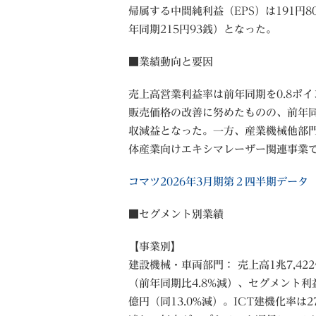
帰属する中間純利益（EPS）は191円8
年同期215円93銭）となった。
■業績動向と要因
売上高営業利益率は前年同期を0.8ポイ
販売価格の改善に努めたものの、前年
収減益となった。一方、産業機械他部
体産業向けエキシマレーザー関連事業
コマツ2026年3月期第２四半期データ
■セグメント別業績
【事業別】
建設機械・車両部門： 売上高1兆7,42
（前年同期比4.8%減）、セグメント利益2
億円（同13.0%減）。ICT建機化率は27