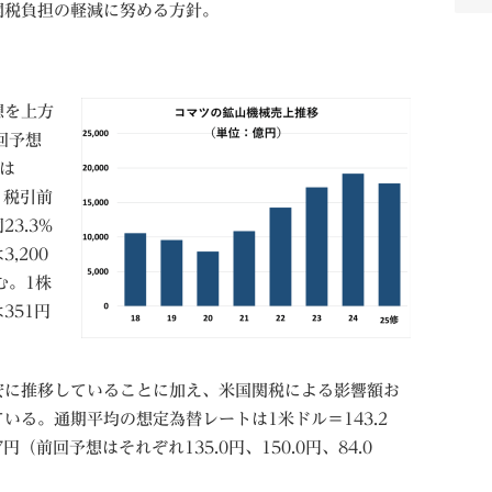
努める方針。​​​​​​​​​​​​​
想を上方
回予想
益は
）、税引前
23.3%
,200
む。1株
351円
安に推移していることに加え、米国関税による影響額お
いる。通期平均の想定為替レートは1米ドル＝143.2
7円（前回予想はそれぞれ135.0円、150.0円、84.0