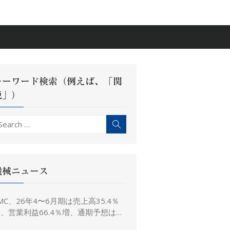
キーワード検索（例えば、「関
税」）
earch
Search
r:
機械ニュース
MC、26年4〜6月期は売上高35.4％
、営業利益66.4％増、通期予想は据
え置き