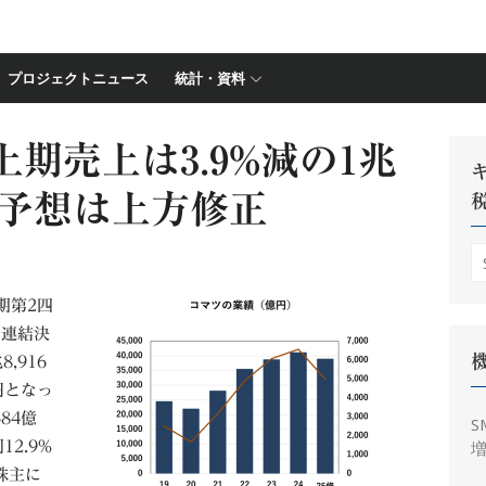
プロジェクトニュース
統計・資料
上期売上は3.9%減の1兆
通期予想は上方修正
S
fo
期第2四
の連結決
,916
円となっ
84億
S
増
2.9%
株主に