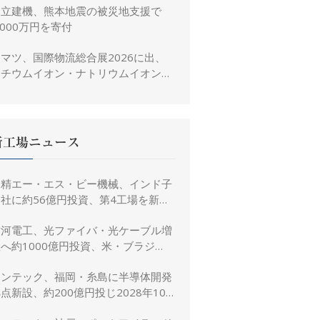
日立建機、熊本地震の被災地支援で
,000万円を寄付
マツ、国際物流総合展2026に出、
リチウムイオン・ナトリウムイオン電
池搭載フォークリフトを参考出展
新工場ニュース
日精エー・エス・ビー機械、インド子
社に約56億円投資、第4工場を新設
し金型生産能力を増強
古河電工、光ファイバ・光ケーブル増
へ約1000億円投資、米・ブラジ
ル・日本・インドで生産能力倍増
リンテック、福岡・糸島に半導体開発
点新設、約200億円投じ2028年10
月竣工へ