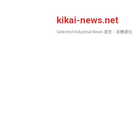
Skip
to
kikai-news.net
content
Selected Industrial News 運営：産機通信