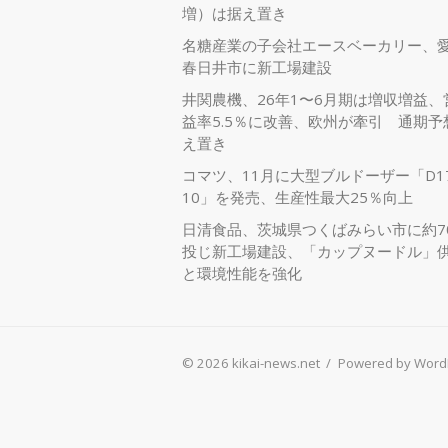
増）は据え置き
名糖産業の子会社エースベーカリー、
春日井市に新工場建設
井関農機、26年1〜6月期は増収増益、
益率5.5％に改善、欧州が牽引 通期予
え置き
コマツ、11月に大型ブルドーザー「D17
10」を発売、生産性最大25％向上
日清食品、茨城県つくばみらい市に約7
投じ新工場建設、「カップヌードル」
と環境性能を強化
© 2026 kikai-news.net
/
Powered by Word