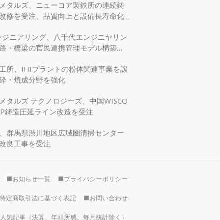
メタルズ、ニューコア製鉄所の連続鋳
改修を受注、品質向上と設備長寿命化
エンジニアリング、八千代エンジニヤリン
路・橋梁の官民連携管理モデル構築
交省モデリング事業に採択
工所、IHIプラントの粉体関連事業を譲
砕・焼成分野を強化
メタルズ テクノロジーズ、中国WISCO
SP鋳造圧延ライン改造を受注
、群馬県渋川地区広域圏清掃センター
改良工事を受注
■お知らせ一覧
■プライバシーポリシー
特定商取引法に基づく表記
■お問い合わせ
）の人気記事（決算、年頭所感、毎月統計除く）