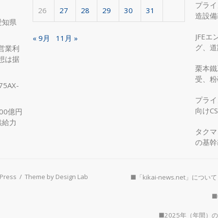
プライ
26
27
28
29
30
31
造設備
愛知県
を実現
JFE
« 9月
11月 »
グ、道
営業利
へ、国
想は据
栗本鐵
受、粉
5AX-
プライ
向けC
00億円
供給力
タクマ
の基幹
Press
/
Theme by Design Lab
■「kikai-news.net」について
■
■2025年（年間