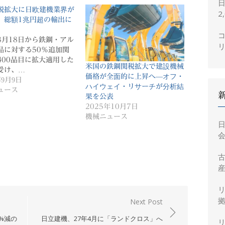
税拡大に日欧建機業界が
2
、総額1兆円超の輸出に
コ
8月18日から鉄鋼・アル
品に対する50％追加関
400品目に拡大適用した
米国の鉄鋼関税拡大で建設機械
受け、…
価格が全面的に上昇へ―オフ・
年9月9日
ハイウェイ・リサーチが分析結
ュース
果を公表
2025年10月7日
機械ニュース
会
産
拠
Next Post
%減の
日立建機、27年4月に「ランドクロス」へ