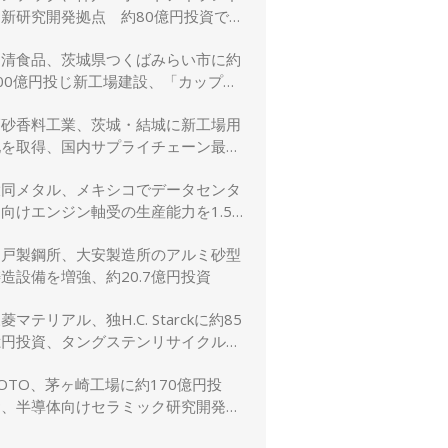
に新研究開発拠点 約80億円投資で新
規事業創出を加速
日清食品、茨城県つくばみらい市に約
00億円投じ新工場建設、「カップヌ
ードル」供給力と環境性能を強化
高砂香料工業、茨城・結城に新工場用
地を取得、国内サプライチェーン最適
化と生産体制強化へ
大同メタル、メキシコでデータセンタ
向けエンジン軸受の生産能力を1.5
倍に増強
神戸製鋼所、大安製造所のアルミ砂型
造設備を増強、約20.7億円投資
菱マテリアル、独H.C. Starckに約85
億円投資、タングステンリサイクル能
を5割増強
OTO、茅ヶ崎工場に約170億円投
資、半導体向けセラミック研究開発棟
を新設