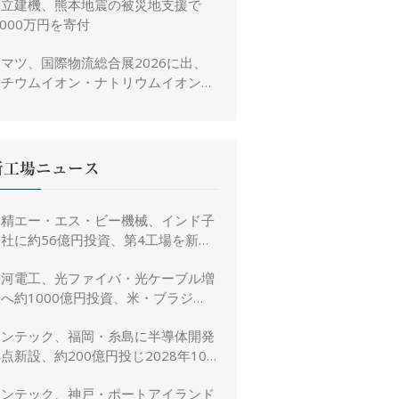
日立建機、熊本地震の被災地支援で
,000万円を寄付
マツ、国際物流総合展2026に出、
リチウムイオン・ナトリウムイオン電
池搭載フォークリフトを参考出展
新工場ニュース
日精エー・エス・ビー機械、インド子
社に約56億円投資、第4工場を新設
し金型生産能力を増強
古河電工、光ファイバ・光ケーブル増
へ約1000億円投資、米・ブラジ
ル・日本・インドで生産能力倍増
リンテック、福岡・糸島に半導体開発
点新設、約200億円投じ2028年10
月竣工へ
リンテック、神戸・ポートアイランド