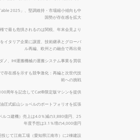
 Table 2025」、堅調維持・市場縮小傾向も中
国勢が存在感を拡大
権で最も危惧されるのは関税、年末会見より
をイタリア企業に譲渡、技術継承とグローバ
ル再編、欧州との融合で再出発
ダノ、IHI運搬機械の運搬システム事業を買収
で存在感を示すも競争激化：再編と次世代技
術への挑戦
00周年を記念してCat®限定版マシンを提供
0で油圧式鉱山ショベルのポートフォリオを拡張
ルコ建機）売上は4.0％減の3,880億円、25
年度予想は3.1％増の4,000億円
億円投じて江南工場（愛知県江南市）に2棟建設