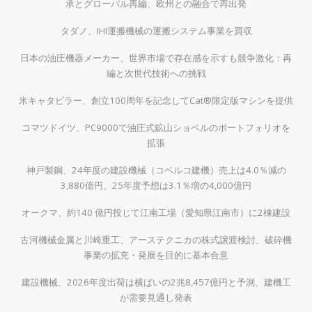
承とグローバル再編、欧州との融合で再出発
タダノ、IHI運搬機械の運搬システム事業を買収
日本の油圧機器メーカー、世界市場で存在感を示すも競争激化：再
編と次世代技術への挑戦
米キャタピラー、創立100周年を記念してCat®限定版マシンを提供
コマツドイツ、PC9000で油圧式鉱山ショベルのポートフォリオを
拡張
神戸製鋼、24年度の建設機械（コベルコ建機）売上は4.0％減の
3,880億円、25年度予想は3.1％増の4,000億円
オークマ、約140 億円投じて江南工場（愛知県江南市）に2棟建設
古河機械金属と川崎重工、アーステクニカの株式譲渡検討、破砕機
事業の拡充・発展を目的に基本合意
建設機械、2026年度出荷は横ばいの2兆8,457億円と予測、建機工
が需要見通し発表