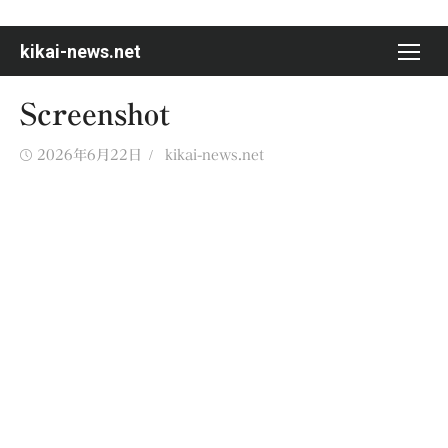
Skip
to
kikai-news.net
content
Screenshot
Posted
Author
2026年6月22日
kikai-news.net
on