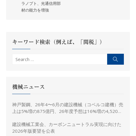
ラノプト、光通信用部
ビ
材の能力を増強
ゲ
ー
シ
ョ
キーワード検索（例えば、「関税」）
ン
Search
Search
for:
機械ニュース
神戸製鋼、26年4〜6月の建設機械（コベルコ建機）売
上は5%増の875億円、26年度予想は16%増の4,520億
円に修正
建設機械工業会、カーボンニュートラル実現に向けた
2026年版要望を公表