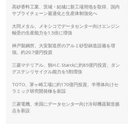
化
高砂香料工業、茨城・結城に新工場用地を取得、国内
サプライチェーン最適化と生産体制強化へ
大同メタル、メキシコでデータセンター向けエンジン
軸受の生産能力を1.5倍に増強
神戸製鋼所、大安製造所のアルミ砂型鋳造設備を増
強、約20.7億円投資
三菱マテリアル、独H.C. Starckに約85億円投資、タン
グステンリサイクル能力を5割増強
TOTO、茅ヶ崎工場に約170億円投資、半導体向けセ
ラミック研究開発棟を新設
三菱電機、米国にデータセンター向け冷却機器製造拠
点を新設