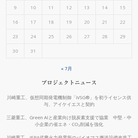
9
10
11
12
13
14
15
16
17
18
19
20
21
22
23
24
25
26
27
28
29
30
31
« 7月
プロジェクトニュース
川崎重工、仮想同期発電機制御「iVSG®」を初ライセンス供
与、アイケイエスと契約
三菱重工、Green AIと産業向け脱炭素支援で協業 中堅・中
小企業の省エネ・CO₂削減を強化
川崎重工、JERA武豊火力発電所のバイオマス搬送設備改造工