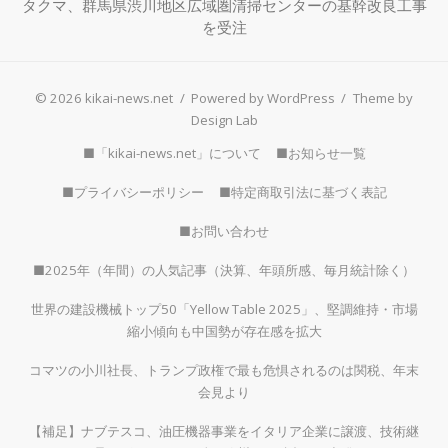
タクマ、群馬県渋川地区広域圏清掃センターの基幹改良工事
を受注
© 2026 kikai-news.net
/
Powered by WordPress
/
Theme by
Design Lab
■「kikai-news.net」について
■お知らせ一覧
■プライバシーポリシー
■特定商取引法に基づく表記
■お問い合わせ
■2025年（年間）の人気記事（決算、年頭所感、毎月統計除く）
世界の建設機械トップ50「Yellow Table 2025」、堅調維持・市場
縮小傾向も中国勢が存在感を拡大
コマツの小川社長、トランプ政権で最も危惧されるのは関税、年末
会見より
【補足】ナブテスコ、油圧機器事業をイタリア企業に譲渡、技術継