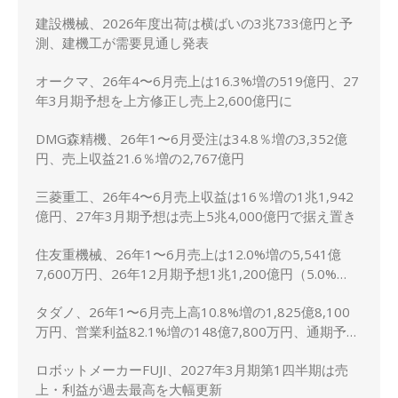
建設機械、2026年度出荷は横ばいの3兆733億円と予
測、建機工が需要見通し発表
オークマ、26年4〜6月売上は16.3%増の519億円、27
年3月期予想を上方修正し売上2,600億円に
DMG森精機、26年1〜6月受注は34.8％増の3,352億
円、売上収益21.6％増の2,767億円
三菱重工、26年4〜6月売上収益は16％増の1兆1,942
億円、27年3月期予想は売上5兆4,000億円で据え置き
住友重機械、26年1〜6月売上は12.0%増の5,541億
7,600万円、26年12月期予想1兆1,200億円（5.0%
増）に上方修正
タダノ、26年1〜6月売上高10.8%増の1,825億8,100
万円、営業利益82.1%増の148億7,800万円、通期予想
は据え置き
ロボットメーカーFUJI、2027年3月期第1四半期は売
上・利益が過去最高を大幅更新