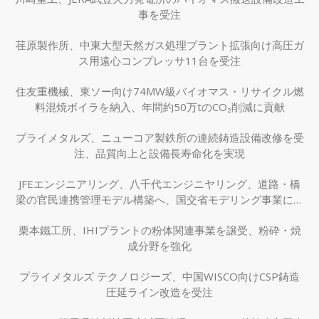
事を受注
荏原製作所、中東大型天然ガス処理プラント拡張向け高圧ガ
ス用遠心コンプレッサ11台を受注
住友重機械、東ソー向け74MW級バイオマス・リサイクル燃
料混焼ボイラを納入、年間約50万tのCO₂削減に貢献
プライメタルズ、ニューコア製鉄所の連続鋳造設備改修を受
注、品質向上と設備長寿命化を実現
JFEエンジニアリング、八千代エンジニヤリング、道路・橋
梁の官民連携管理モデル構築へ、国交省モデリング事業に採
択
栗本鐵工所、IHIプラントの粉体関連事業を譲受、粉砕・焼
成分野を強化
プライメタルズ テクノロジーズ、中国WISCO向けCSP鋳造
圧延ライン改造を受注