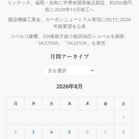
リンテック、福岡・糸島に半導体開発拠点新設、約200億円
投じ2028年10月竣工へ
建設機械工業会、カーボンニュートラル実現に向けた2026
年版要望を公表
コベルコ建機、20t級後方超小旋回油圧ショベルを刷新、
「SK225SR」「SK235SR」を発売
月間アーカイブ
月
間
ア
2026年8月
ー
カ
日
月
火
水
木
金
土
イ
1
ブ
2
3
4
5
6
7
8