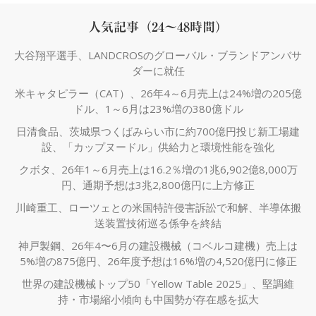
人気記事（24～48時間）
大谷翔平選手、LANDCROSのグローバル・ブランドアンバサ
ダーに就任
米キャタピラー（CAT）、26年4～6月売上は24%増の205億
ドル、1～6月は23%増の380億ドル
日清食品、茨城県つくばみらい市に約700億円投じ新工場建
設、「カップヌードル」供給力と環境性能を強化
クボタ、26年1～6月売上は16.2％増の1兆6,902億8,000万
円、通期予想は3兆2,800億円に上方修正
川崎重工、ローツェとの米国特許侵害訴訟で和解、半導体搬
送装置技術巡る係争を終結
神戸製鋼、26年4〜6月の建設機械（コベルコ建機）売上は
5%増の875億円、26年度予想は16%増の4,520億円に修正
世界の建設機械トップ50「Yellow Table 2025」、堅調維
持・市場縮小傾向も中国勢が存在感を拡大