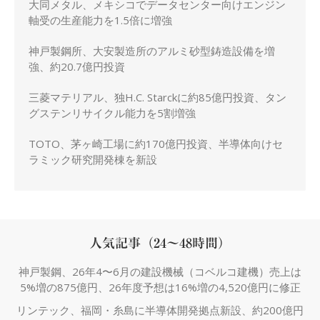
大同メタル、メキシコでデータセンター向けエンジン
軸受の生産能力を1.5倍に増強
神戸製鋼所、大安製造所のアルミ砂型鋳造設備を増
強、約20.7億円投資
三菱マテリアル、独H.C. Starckに約85億円投資、タン
グステンリサイクル能力を5割増強
TOTO、茅ヶ崎工場に約170億円投資、半導体向けセ
ラミック研究開発棟を新設
人気記事（24～48時間）
神戸製鋼、26年4〜6月の建設機械（コベルコ建機）売上は
5%増の875億円、26年度予想は16%増の4,520億円に修正
リンテック、福岡・糸島に半導体開発拠点新設、約200億円