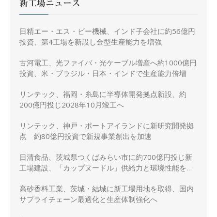
新工場ニュース
日精エー・エス・ビー機械、インド子会社に約56億円
投資、第4工場を新設し金型生産能力を増強
古河電工、光ファイバ・光ケーブル増産へ約1000億円
投資、米・ブラジル・日本・インドで生産能力倍増
リンテック、福岡・糸島に半導体開発拠点新設、約
200億円投じ2028年10月竣工へ
リンテック、神戸・ポートアイランドに新研究開発拠
点 約80億円投資で新規事業創出を加速
日清食品、茨城県つくばみらい市に約700億円投じ新
工場建設、「カップヌードル」供給力と環境性能を強
化
高砂香料工業、茨城・結城に新工場用地を取得、国内
サプライチェーン最適化と生産体制強化へ