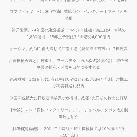
コマツドイツ、PC9000で油圧式鉱山ショベルのポートフォリオを
拡張
神戸製鋼、24年度の建設機械（コベルコ建機）売上は4.0％減の
3,880億円、25年度予想は3.1％増の4,000億円
オークマ、約140 億円投じて江南工場（愛知県江南市）に2棟建設
古河機械金属と川崎重工、アーステクニカの株式譲渡検討、破砕機
事業の拡充・発展を目的に基本合意
建設機械、2026年度出荷は横ばいの2兆8,457億円と予測、建機工
が需要見通し発表
米国関税拡大に日欧建機業界が危機感、総額1兆円超の輸出に打撃
【余談】NHK『探検ファクトリー』、ミニショベルのクボタ枚方製
造所を紹介
財務省貿易統計、2024年の建設・鉱山機械輸出は10％減の1兆
7,684億円