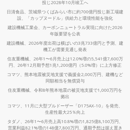
投じ2028年10月竣工へ
日清食品、茨城県つくばみらい市に約700億円投じ新工場建
設、「カップヌードル」供給力と環境性能を強化
建設機械工業会、カーボンニュートラル実現に向けた2026
年版要望を公表
建設機械、2026年度出荷は横ばいの3兆733億円と予測、建
機工が需要見通し発表
住友重機械、26年1〜6月売上は12.0%増の5,541億7,600万
円、26年12月期予想1兆1,200億円（5.0%増）に上方修正
コマツ、熊本地震被災地支援で義援金2,000万円、建機など
同額相当を無償貸与
住友重機械、令和8年熊本地震の被災地支援で1,000万円を
拠出
コマツ、11月に大型ブルドーザー「D175AX-10」を発売、
生産性最大25％向上
タダノ、26年1〜6月売上高10.8%増の1,825億8,100万円、
営業利益82.1%増の148億7,800万円、通期予想は据え置き