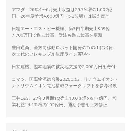
アマダ、26年4〜6月売上収益は29.7%増の1,002億
円、26年度予想4,600億円（5.2％増）は据え置き
日精エー・エス・ビー機械、第3四半期売上359億
7,700万円で過去最高、受注も過去最高を更新
豊田通商、全方向移動ロボット開発のTriOrbに出資、
次世代のフレキシブル生産ライン実現へ
日立建機、熊本地震の被災地支援で2,000万円を寄付
コマツ、国際物流総合展2026に出、リチウムイオン・
ナトリウムイオン電池搭載フォークリフトを参考出展
三井E&S、27年3月期1Q売上13.0％増の917億円、営
業利益14.4％増の102億円、通期予想を上方修正