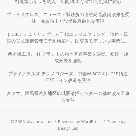
料混焼ボイラを納入、年間約50万tのCO₂削減に貢献
プライメタルズ、ニューコア製鉄所の連続鋳造設備改修を受
注、品質向上と設備長寿命化を実現
JFEエンジニアリング、八千代エンジニヤリング、道路・橋
梁の官民連携管理モデル構築へ、国交省モデリング事業に採
択
栗本鐵工所、IHIプラントの粉体関連事業を譲受、粉砕・焼
成分野を強化
プライメタルズ テクノロジーズ、中国WISCO向けCSP鋳造
圧延ライン改造を受注
タクマ、群馬県渋川地区広域圏清掃センターの基幹改良工事
を受注
© 2026 kikai-news.net
/
Powered by WordPress
/
Theme by
Design Lab