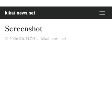
Skip
to
kikai-news.net
content
Screenshot
Posted
Author
2026年6月17日
kikai-news.net
on