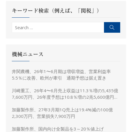
シ
キーワード検索（例えば、「関税」）
ョ
ン
Search
Search
for:
機械ニュース
井関農機、26年1〜6月期は増収増益、営業利益率
5.5％に改善、欧州が牽引 通期予想は据え置き
川崎重工、26年4〜6月売上収益は11.3％増の5,435億
7,600万円、26年度予想は10.8％増の2兆5,600億円に
上方修正
加藤製作所、27年3月期1Q売上は19.4%減の100億
2,300万円、営業損失7,900万円
加藤製作所、国内向け全製品を3～20％値上げ