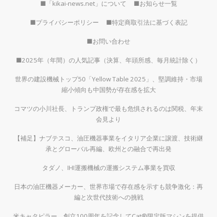
■「kikai-news.net」について
■お知らせ一覧
■プライバシーポリシー
■特定商取引法に基づく表記
■お問い合わせ
■2025年（年間）の人気記事（決算、年頭所感、毎月統計除く）
世界の建設機械トップ50「Yellow Table 2025」、堅調維持・市場
縮小傾向も中国勢が存在感を拡大
コマツの小川社長、トランプ政権で最も危惧されるのは関税、年末
会見より
【補足】ナブテスコ、油圧機器事業をイタリア企業に譲渡、技術継
承とグローバル再編、欧州との融合で再出発
タダノ、IHI運搬機械の運搬システム事業を買収
日本の油圧機器メーカー、世界市場で存在感を示すも競争激化：再
編と次世代技術への挑戦
米キャタピラー、創立100周年を記念してCat®限定版マシンを提供