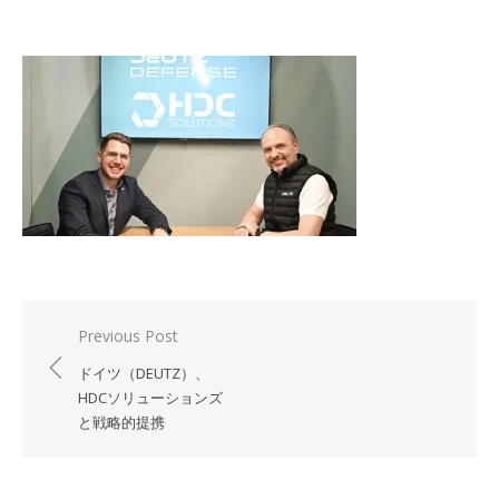
投
Previous Post
稿
ドイツ（DEUTZ）、
ナ
HDCソリューションズ
と戦略的提携
ビ
ゲ
ー