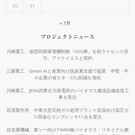
30
31
« 7月
プロジェクトニュース
川崎重工、仮想同期発電機制御「iVSG®」を初ライセンス供
与、アイケイエスと契約
三菱重工、Green AIと産業向け脱炭素支援で協業 中堅・中
小企業の省エネ・CO₂削減を強化
川崎重工、JERA武豊火力発電所のバイオマス搬送設備改造工
事を受注
荏原製作所、中東大型天然ガス処理プラント拡張向け高圧ガ
ス用遠心コンプレッサ11台を受注
住友重機械、東ソー向け74MW級バイオマス・リサイクル燃