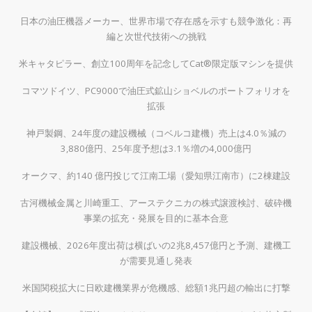
日本の油圧機器メーカー、世界市場で存在感を示すも競争激化：再
編と次世代技術への挑戦
米キャタピラー、創立100周年を記念してCat®限定版マシンを提供
コマツドイツ、PC9000で油圧式鉱山ショベルのポートフォリオを
拡張
神戸製鋼、24年度の建設機械（コベルコ建機）売上は4.0％減の
3,880億円、25年度予想は3.1％増の4,000億円
オークマ、約140 億円投じて江南工場（愛知県江南市）に2棟建設
古河機械金属と川崎重工、アーステクニカの株式譲渡検討、破砕機
事業の拡充・発展を目的に基本合意
建設機械、2026年度出荷は横ばいの2兆8,457億円と予測、建機工
が需要見通し発表
米国関税拡大に日欧建機業界が危機感、総額1兆円超の輸出に打撃