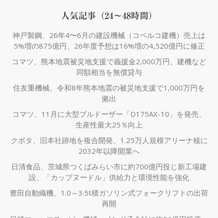
人気記事（24～48時間）
神戸製鋼、26年4〜6月の建設機械（コベルコ建機）売上は
5%増の875億円、26年度予想は16%増の4,520億円に修正
コマツ、熊本地震被災地支援で義援金2,000万円、建機など
同額相当を無償貸与
住友重機械、令和8年熊本地震の被災地支援で1,000万円を
拠出
コマツ、11月に大型ブルドーザー「D175AX-10」を発売、
生産性最大25％向上
クボタ、旧本社跡地を複合開発、1.25万人規模アリーナ核に
2032年以降開業へ
日清食品、茨城県つくばみらい市に約700億円投じ新工場建
設、「カップヌードル」供給力と環境性能を強化
豊田自動織機、1.0～3.5t積ガソリン式フォークリフトの出荷
再開