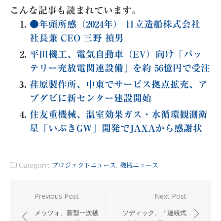
こんな記事も読まれています。
●年頭所感（2024年） 日立造船株式会社
社長兼 CEO 三野 禎男
平田機工、電気自動車（EV）向け「バッ
テリー充放電関連設備」を約 56億円で受注
荏原製作所、中東でサービス拠点拡充、ア
ブダビに新センター建設開始
住友重機械、温室効果ガス・水循環観測衛
星「いぶきGW」開発でJAXAから感謝状
Category:
プロジェクトニュース
,
機械ニュース
投
Previous Post
Next Post
稿
メッツォ、新型一次破
ソディック、「連続式