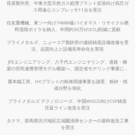
荏原製作所、中東大型天然ガス処理プラント拡張向け高圧ガ
ス用遠心コンプレッサ11台を受注
住友重機械、東ソー向け74MW級バイオマス・リサイクル燃
料混焼ボイラを納入、年間約50万tのCO₂削減に貢献
プライメタルズ、ニューコア製鉄所の連続鋳造設備改修を受
注、品質向上と設備長寿命化を実現
JFEエンジニアリング、八千代エンジニヤリング、道路・橋
梁の官民連携管理モデル構築へ、国交省モデリング事業に採
択
栗本鐵工所、IHIプラントの粉体関連事業を譲受、粉砕・焼
成分野を強化
プライメタルズ テクノロジーズ、中国WISCO向けCSP鋳造
圧延ライン改造を受注
タクマ、群馬県渋川地区広域圏清掃センターの基幹改良工事
を受注