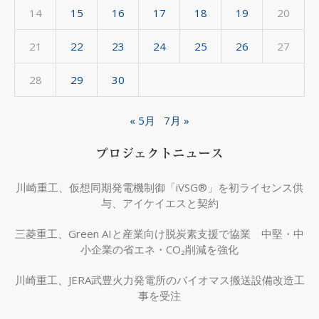
14
15
16
17
18
19
20
21
22
23
24
25
26
27
28
29
30
« 5月
7月 »
プロジェクトニュース
川崎重工、仮想同期発電機制御「iVSG®」を初ライセンス供
与、アイケイエスと契約
三菱重工、Green AIと産業向け脱炭素支援で協業 中堅・中
小企業の省エネ・CO₂削減を強化
川崎重工、JERA武豊火力発電所のバイオマス搬送設備改造工
事を受注