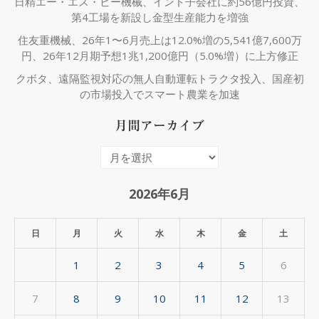
日精エー・エス・ビー機械、インド子会社に約56億円投資、
第4工場を新設し金型生産能力を増強
住友重機械、26年1〜6月売上は12.0%増の5,541億7,600万
円、26年12月期予想1兆1,200億円（5.0%増）に上方修正
クボタ、遠隔監視対応の無人自動運転トラクタ投入、国産初
の市場投入でスマート農業を加速
月間アーカイブ
月
間
ア
2026年6月
ー
カ
日
月
火
水
木
金
土
イ
1
2
3
4
5
6
ブ
7
8
9
10
11
12
13