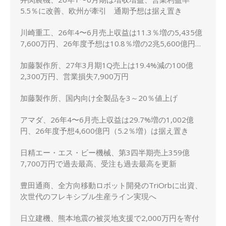
5.5％に改善、欧州が牽引 通期予想は据え置き
川崎重工、26年4〜6月売上収益は11.3％増の5,435億
7,600万円、26年度予想は10.8％増の2兆5,600億円に
上方修正
加藤製作所、27年3月期1Q売上は19.4%減の100億
2,300万円、営業損失7,900万円
加藤製作所、国内向け全製品を3～20％値上げ
アマダ、26年4〜6月売上収益は29.7%増の1,002億
円、26年度予想4,600億円（5.2％増）は据え置き
日精エー・エス・ビー機械、第3四半期売上359億
7,700万円で過去最高、受注も過去最高を更新
豊田通商、全方向移動ロボット開発のTriOrbに出資、
次世代のフレキシブル生産ライン実現へ
日立建機、熊本地震の被災地支援で2,000万円を寄付