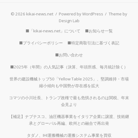
© 2026 kikai-news.net
/
Powered by WordPress
/
Theme by
Design Lab
■「kikai-news.net」について
■お知らせ一覧
■プライバシーポリシー
■特定商取引法に基づく表記
■お問い合わせ
■2025年（年間）の人気記事（決算、年頭所感、毎月統計除く）
世界の建設機械トップ50「Yellow Table 2025」、堅調維持・市場
縮小傾向も中国勢が存在感を拡大
コマツの小川社長、トランプ政権で最も危惧されるのは関税、年末
会見より
【補足】ナブテスコ、油圧機器事業をイタリア企業に譲渡、技術継
承とグローバル再編、欧州との融合で再出発
タダノ、IHI運搬機械の運搬システム事業を買収