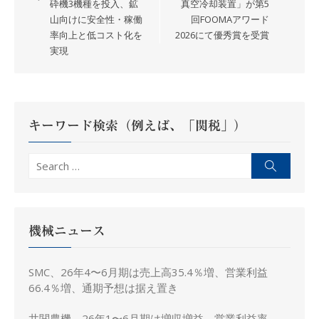
ナ
砕機3機種を投入、鉱
真空冷却装置」が第5
山向けに安全性・稼働
回FOOMAアワード
ビ
率向上と低コスト化を
2026にて優秀賞を受賞
ゲ
実現
ー
シ
ョ
ン
キーワード検索（例えば、「関税」）
Search
Search
for:
機械ニュース
SMC、26年4〜6月期は売上高35.4％増、営業利益
66.4％増、通期予想は据え置き
井関農機、26年1〜6月期は増収増益、営業利益率