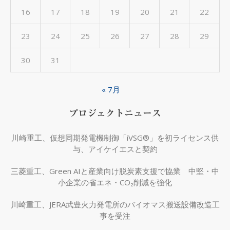
16
17
18
19
20
21
22
23
24
25
26
27
28
29
30
31
« 7月
プロジェクトニュース
川崎重工、仮想同期発電機制御「iVSG®」を初ライセンス供
与、アイケイエスと契約
三菱重工、Green AIと産業向け脱炭素支援で協業 中堅・中
小企業の省エネ・CO₂削減を強化
川崎重工、JERA武豊火力発電所のバイオマス搬送設備改造工
事を受注