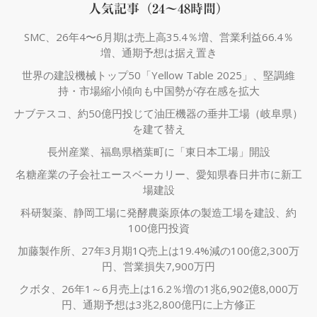
人気記事（24～48時間）
SMC、26年4〜6月期は売上高35.4％増、営業利益66.4％
増、通期予想は据え置き
世界の建設機械トップ50「Yellow Table 2025」、堅調維
持・市場縮小傾向も中国勢が存在感を拡大
ナブテスコ、約50億円投じて油圧機器の垂井工場（岐阜県）
を建て替え
長州産業、福島県楢葉町に「東日本工場」開設
名糖産業の子会社エースベーカリー、愛知県春日井市に新工
場建設
科研製薬、静岡工場に発酵農薬原体の製造工場を建設、約
100億円投資
加藤製作所、27年3月期1Q売上は19.4%減の100億2,300万
円、営業損失7,900万円
クボタ、26年1～6月売上は16.2％増の1兆6,902億8,000万
円、通期予想は3兆2,800億円に上方修正