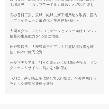
工場建設、「カップヌードル」供給力と環境性能を強
化
高砂香料工業、茨城・結城に新工場用地を取得、国内
サプライチェーン最適化と生産体制強化へ
大同メタル、メキシコでデータセンター向けエンジン
軸受の生産能力を1.5倍に増強
神戸製鋼所、大安製造所のアルミ砂型鋳造設備を増
強、約20.7億円投資
三菱マテリアル、独H.C. Starckに約85億円投資、タン
グステンリサイクル能力を5割増強
TOTO、茅ヶ崎工場に約170億円投資、半導体向けセ
ラミック研究開発棟を新設