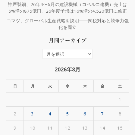
神戸製鋼、26年4〜6月の建設機械（コベルコ建機）売上は
5%増の875億円、26年度予想は16%増の4,520億円に修正
コマツ、グローバル生産戦略を説明――関税対応と競争力強
化を両立
月間アーカイブ
月
間
ア
2026年8月
ー
カ
日
月
火
水
木
金
土
イ
1
ブ
2
3
4
5
6
7
8
9
10
11
12
13
14
15