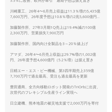
5.5％に改善、欧州が牽引 通期予想は据え置き
川崎重工、26年4〜6月売上収益は11.3％増の5,435億
7,600万円、26年度予想は10.8％増の2兆5,600億円に
上方修正
加藤製作所、27年3月期1Q売上は19.4%減の100億
2,300万円、営業損失7,900万円
加藤製作所、国内向け全製品を3～20％値上げ
アマダ、26年4〜6月売上収益は29.7%増の1,002億
円、26年度予想4,600億円（5.2％増）は据え置き
日精エー・エス・ビー機械、第3四半期売上359億
7,700万円で過去最高、受注も過去最高を更新
豊田通商、全方向移動ロボット開発のTriOrbに出資、
次世代のフレキシブル生産ライン実現へ
日立建機、熊本地震の被災地支援で2,000万円を寄付