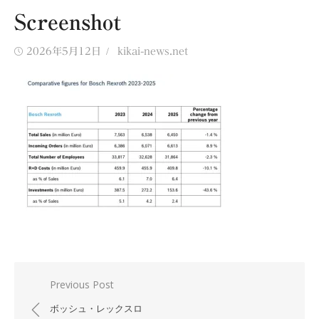
Screenshot
Posted
Author
2026年5月12日
kikai-news.net
on
投
Previous Post
稿
ボッシュ・レックスロ