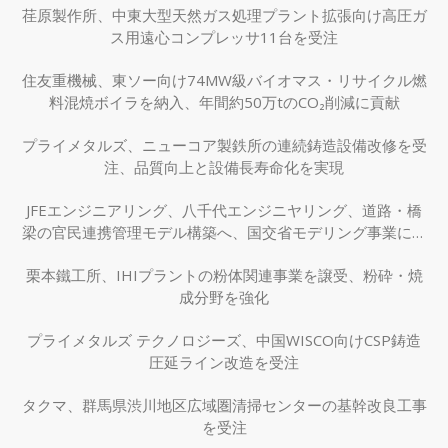
荏原製作所、中東大型天然ガス処理プラント拡張向け高圧ガ
ス用遠心コンプレッサ11台を受注
住友重機械、東ソー向け74MW級バイオマス・リサイクル燃
料混焼ボイラを納入、年間約50万tのCO₂削減に貢献
プライメタルズ、ニューコア製鉄所の連続鋳造設備改修を受
注、品質向上と設備長寿命化を実現
JFEエンジニアリング、八千代エンジニヤリング、道路・橋
梁の官民連携管理モデル構築へ、国交省モデリング事業に採
択
栗本鐵工所、IHIプラントの粉体関連事業を譲受、粉砕・焼
成分野を強化
プライメタルズ テクノロジーズ、中国WISCO向けCSP鋳造
圧延ライン改造を受注
タクマ、群馬県渋川地区広域圏清掃センターの基幹改良工事
を受注