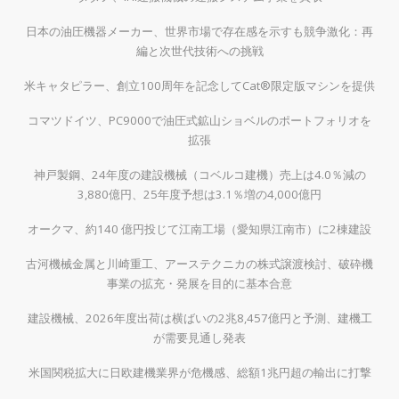
日本の油圧機器メーカー、世界市場で存在感を示すも競争激化：再
編と次世代技術への挑戦
米キャタピラー、創立100周年を記念してCat®限定版マシンを提供
コマツドイツ、PC9000で油圧式鉱山ショベルのポートフォリオを
拡張
神戸製鋼、24年度の建設機械（コベルコ建機）売上は4.0％減の
3,880億円、25年度予想は3.1％増の4,000億円
オークマ、約140 億円投じて江南工場（愛知県江南市）に2棟建設
古河機械金属と川崎重工、アーステクニカの株式譲渡検討、破砕機
事業の拡充・発展を目的に基本合意
建設機械、2026年度出荷は横ばいの2兆8,457億円と予測、建機工
が需要見通し発表
米国関税拡大に日欧建機業界が危機感、総額1兆円超の輸出に打撃