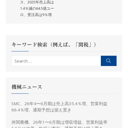
ナ
ス、2025年売上高は
1.4％減の64.5億ユー
ビ
ロ、受注高は9％増
ゲ
ー
シ
ョ
キーワード検索（例えば、「関税」）
ン
Search
Search
for:
機械ニュース
SMC、26年4〜6月期は売上高35.4％増、営業利益
66.4％増、通期予想は据え置き
井関農機、26年1〜6月期は増収増益、営業利益率