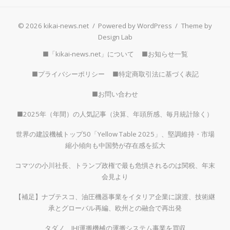
© 2026 kikai-news.net
/
Powered by WordPress
/
Theme by
Design Lab
■「kikai-news.net」について
■お知らせ一覧
■プライバシーポリシー
■特定商取引法に基づく表記
■お問い合わせ
■2025年（年間）の人気記事（決算、年頭所感、毎月統計除く）
世界の建設機械トップ50「Yellow Table 2025」、堅調維持・市場
縮小傾向も中国勢が存在感を拡大
コマツの小川社長、トランプ政権で最も危惧されるのは関税、年末
会見より
【補足】ナブテスコ、油圧機器事業をイタリア企業に譲渡、技術継
承とグローバル再編、欧州との融合で再出発
タダノ、IHI運搬機械の運搬システム事業を買収