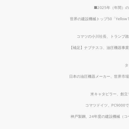
■2025年（年間
世界の建設機械トップ50「Yellow
コマツの小川社長、トランプ政
【補足】ナブテスコ、油圧機器事業
タ
日本の油圧機器メーカー、世界市場
米キャタピラー、創立1
コマツドイツ、PC900
神戸製鋼、24年度の建設機械（コベ