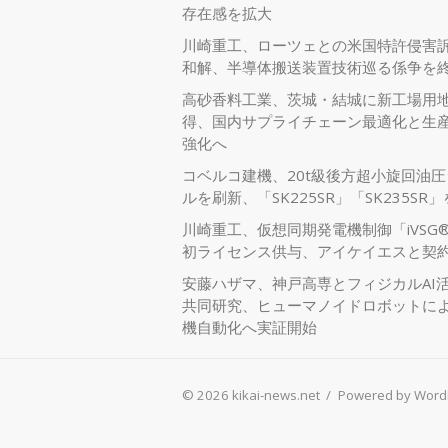
存在感を拡大
川崎重工、ローツェとの米国特許侵害
和解、半導体搬送装置技術巡る係争を
高砂香料工業、茨城・結城に新工場用
得、国内サプライチェーン最適化と生
強化へ
コベルコ建機、20t級後方超小旋回油
ルを刷新、「SK225SR」「SK235SR
川崎重工、仮想同期発電機制御「iVSG
初ライセンス供与、アイケイエスと契
安藤ハザマ、神戸高専とフィジカルAI
共同研究、ヒューマノイドロボットに
機自動化へ実証開始
© 2026 kikai-news.net
/
Powered by Word