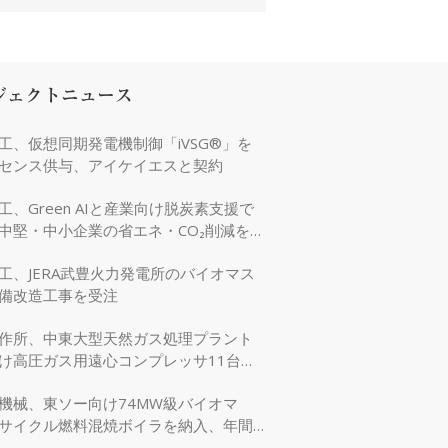
ジェクトニュース
工、仮想同期発電機制御「iVSG®」を
センス供与、アイケイエスと契約
工、Green AIと産業向け脱炭素支援で
中堅・中小企業の省エネ・CO₂削減を強
工、JERA武豊火力発電所のバイオマス
備改造工事を受注
作所、中東大型天然ガス処理プラント
け高圧ガス用遠心コンプレッサ11台を
機械、東ソー向け74MW級バイオマ
サイクル燃料混焼ボイラを納入、年間
万tのCO₂削減に貢献