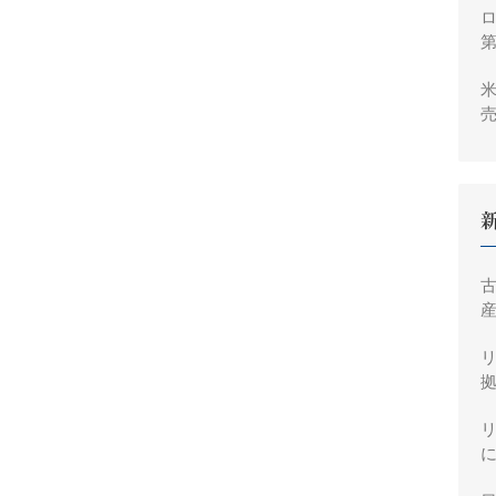
ロ
米
売
2
産
拠