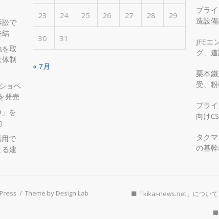
プライ
23
24
25
26
27
28
29
造設備
訴訟で
を実現
終結
30
31
JFE
地を取
グ、道
産体制
へ、国
« 7月
栗本鐵
受、粉
圧ショベ
」を発売
プライ
®」を
向けC
約
タクマ
活用で
の基幹
よる建
Press
/
Theme by Design Lab
■「kikai-news.net」について
■