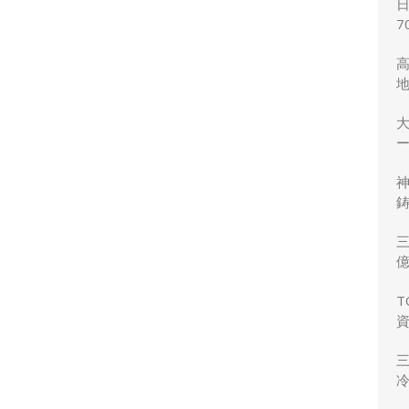
7
ー
鋳
三
力
T