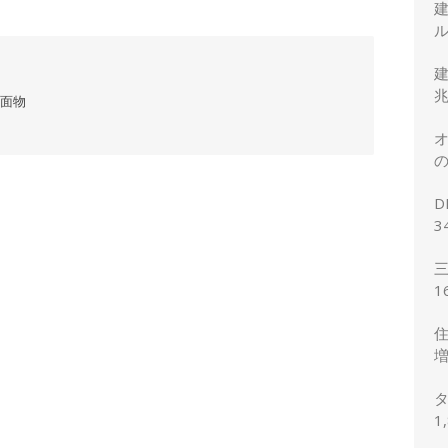
ル
建
兆
月面物
オ
の
正
D
3
2
三
1
想
住
増
予
タ
1
の