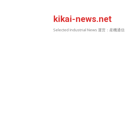
Skip
to
kikai-news.net
content
Selected Industrial News 運営：産機通信