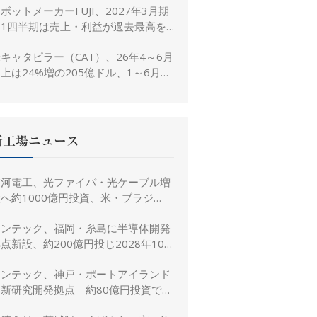
ボットメーカーFUJI、2027年3月期
置き
第1四半期は売上・利益が過去最高を
大幅更新
キャタピラー（CAT）、26年4～6月
上は24%増の205億ドル、1～6月は
3%増の380億ドル
新工場ニュース
古河電工、光ファイバ・光ケーブル増
へ約1000億円投資、米・ブラジ
ル・日本・インドで生産能力倍増
リンテック、福岡・糸島に半導体開発
点新設、約200億円投じ2028年10
月竣工へ
リンテック、神戸・ポートアイランド
に新研究開発拠点 約80億円投資で新
規事業創出を加速