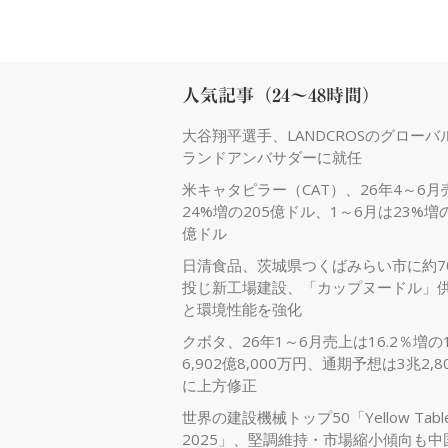
人気記事（24～48時間）
大谷翔平選手、LANDCROSのグローバ
ランドアンバサダーに就任
米キャタピラー（CAT）、26年4～6月
24%増の205億ドル、1～6月は23%増の
億ドル
日清食品、茨城県つくばみらい市に約7
投じ新工場建設、「カップヌードル」
と環境性能を強化
クボタ、26年1～6月売上は16.2％増の
6,902億8,000万円、通期予想は3兆2,8
に上方修正
世界の建設機械トップ50「Yellow Tabl
2025」、堅調維持・市場縮小傾向も中