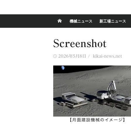
機械ニュース
新工場ニュース
Screenshot
Posted
Author
2026年5月8日
kikai-news.net
on