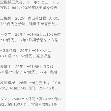
建設機械工業会、カーボンニュートラ
に修正
実現に向けた2026年版要望を公表
設機械、2026年度出荷は横ばいの3
733億円と予測、建機工が需要見通
し発表
ークマ、26年4〜6月売上は16.3%増
519億円、27年3月期予想を上方修
し売上2,600億円に
MG森精機、26年1〜6月受注は
4.8％増の3,352億円、売上収益
1.6％増の2,767億円
菱重工、26年4〜6月売上収益は
6％増の1兆1,942億円、27年3月期予
は売上5兆4,000億円で据え置き
友重機械、26年1〜6月売上は12.0%
の5,541億7,600万円、26年12月期
想1兆1,200億円（5.0%増）に上方
ダノ、26年1〜6月売上高10.8%増の
修正
,825億8,100万円、営業利益82.1%増
148億7,800万円、通期予想は据え