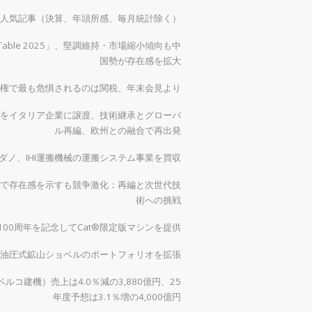
）の人気記事（決算、年頭所感、毎月統計除く）
 Table 2025」、堅調維持・市場縮小傾向も中
国勢が存在感を拡大
権で最も危惧されるのは関税、年末会見より
をイタリア企業に譲渡、技術継承とグローバ
ル再編、欧州との融合で再出発
ダノ、IHI運搬機械の運搬システム事業を買収
で存在感を示すも競争激化：再編と次世代技
術への挑戦
00周年を記念してCat®限定版マシンを提供
0で油圧式鉱山ショベルのポートフォリオを拡張
ルコ建機）売上は4.0％減の3,880億円、25
年度予想は3.1％増の4,000億円