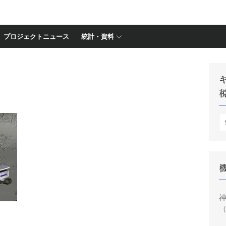
プロジェクトニュース
統計・資料
S
fo
神
（
円