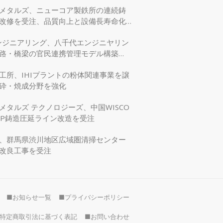
メタルズ、ニューコア製鉄所の連続鋳
改修を受注、品質向上と設備長寿命化
エンジニアリング、八千代エンジニヤリン
路・橋梁の官民連携管理モデル構築
交省モデリング事業に採択
工所、IHIプラントの粉体関連事業を譲
砕・焼成分野を強化
メタルズ テクノロジーズ、中国WISCO
SP鋳造圧延ライン改造を受注
、群馬県渋川地区広域圏清掃センター
改良工事を受注
■お知らせ一覧
■プライバシーポリシー
特定商取引法に基づく表記
■お問い合わせ