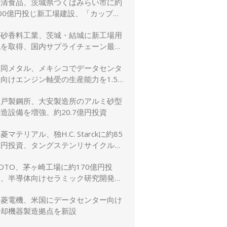
日清食品、茨城県つくばみらい市に約
00億円投じ新工場建設、「カップヌ
ードル」供給力と環境性能を強化
高砂香料工業、茨城・結城に新工場用
地を取得、国内サプライチェーン最適
化と生産体制強化へ
大同メタル、メキシコでデータセンタ
向けエンジン軸受の生産能力を1.5
倍に増強
神戸製鋼所、大安製造所のアルミ砂型
造設備を増強、約20.7億円投資
菱マテリアル、独H.C. Starckに約85
億円投資、タングステンリサイクル能
を5割増強
OTO、茅ヶ崎工場に約170億円投
資、半導体向けセラミック研究開発棟
を新設
三菱電機、米国にデータセンター向け
冷却機器製造拠点を新設