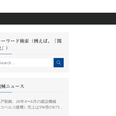
キーワード検索（例えば、「関
税」）
earch
Search
r:
機械ニュース
戸製鋼、26年4〜6月の建設機械
コベルコ建機）売上は5%増の875億
、26年度予想は16%増の4,520億円