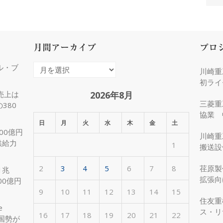
月間アーカイブ
プロ
ル・ブ
月
川崎重
間
初ライ
ア
2026年8月
売上は
三菱重
380
ー
協業 
カ
日
月
火
水
木
金
土
化
00億円
イ
川崎重
供給力
1
ブ
搬送設
2
3
4
5
6
7
8
荏原製
1兆
拡張向
00億円
受注
9
10
11
12
13
14
15
住友重
e
ス・リ
16
17
18
19
20
21
22
国勢が
約50