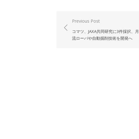
投
Previous Post
稿
コマツ、JAXA共同研究に3件採択、
ナ
流ローバや自動掘削技術を開発へ
ビ
ゲ
ー
シ
ョ
ン