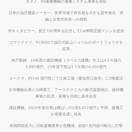
タダノ、IHI運搬機械の運搬システム事業を買収
日本の油圧機器メーカー、世界市場で存在感を示すも競争激化：再
編と次世代技術への挑戦
米キャタピラー、創立100周年を記念してCat®限定版マシンを提供
コマツドイツ、PC9000で油圧式鉱山ショベルのポートフォリオを
拡張
神戸製鋼、24年度の建設機械（コベルコ建機）売上は4.0％減の
3,880億円、25年度予想は3.1％増の4,000億円
オークマ、約140 億円投じて江南工場（愛知県江南市）に2棟建設
古河機械金属と川崎重工、アーステクニカの株式譲渡検討、破砕機
事業の拡充・発展を目的に基本合意
建設機械、2026年度出荷は横ばいの2兆8,457億円と予測、建機工
が需要見通し発表
米国関税拡大に日欧建機業界が危機感、総額1兆円超の輸出に打撃