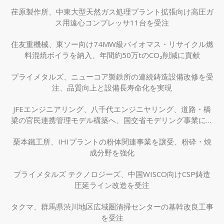
荏原製作所、中東大型天然ガス処理プラント拡張向け高圧ガ
ス用遠心コンプレッサ11台を受注
住友重機械、東ソー向け74MW級バイオマス・リサイクル燃
料混焼ボイラを納入、年間約50万tのCO₂削減に貢献
プライメタルズ、ニューコア製鉄所の連続鋳造設備改修を受
注、品質向上と設備長寿命化を実現
JFEエンジニアリング、八千代エンジニヤリング、道路・橋
梁の官民連携管理モデル構築へ、国交省モデリング事業に採
択
栗本鐵工所、IHIプラントの粉体関連事業を譲受、粉砕・焼
成分野を強化
プライメタルズ テクノロジーズ、中国WISCO向けCSP鋳造
圧延ライン改造を受注
タクマ、群馬県渋川地区広域圏清掃センターの基幹改良工事
を受注