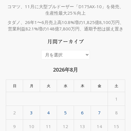
コマツ、11月に大型ブルドーザー「D175AX-10」を発売、
生産性最大25％向上
タダノ、26年1〜6月売上高10.8%増の1,825億8,100万円、
営業利益82.1%増の148億7,800万円、通期予想は据え置き
月間アーカイブ
月
間
ア
2026年8月
ー
カ
日
月
火
水
木
金
土
イ
1
ブ
2
3
4
5
6
7
8
9
10
11
12
13
14
15