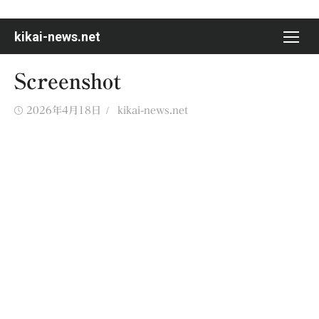
Skip
to
kikai-news.net
content
Screenshot
Posted
Author
2026年4月18日
kikai-news.net
on