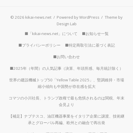
© 2026 kikai-news.net
/
Powered by WordPress
/
Theme by
Design Lab
■「kikai-news.net」について
■お知らせ一覧
■プライバシーポリシー
■特定商取引法に基づく表記
■お問い合わせ
■2025年（年間）の人気記事（決算、年頭所感、毎月統計除く）
世界の建設機械トップ50「Yellow Table 2025」、堅調維持・市場
縮小傾向も中国勢が存在感を拡大
コマツの小川社長、トランプ政権で最も危惧されるのは関税、年末
会見より
【補足】ナブテスコ、油圧機器事業をイタリア企業に譲渡、技術継
承とグローバル再編、欧州との融合で再出発