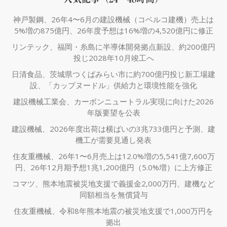
神戸製鋼、26年4〜6月の建設機械（コベルコ建機）売上は
5%増の875億円、26年度予想は16%増の4,520億円に修正
リンテック、福岡・糸島に半導体開発拠点新設、約200億円
投じ2028年10月竣工へ
日清食品、茨城県つくばみらい市に約700億円投じ新工場建
設、「カップヌードル」供給力と環境性能を強化
建設機械工業会、カーボンニュートラル実現に向けた2026
年版要望を公表
建設機械、2026年度出荷は横ばいの3兆733億円と予測、建
機工が需要見通し発表
住友重機械、26年1〜6月売上は12.0%増の5,541億7,600万
円、26年12月期予想1兆1,200億円（5.0%増）に上方修正
コマツ、熊本地震被災地支援で義援金2,000万円、建機など
同額相当を無償貸与
住友重機械、令和8年熊本地震の被災地支援で1,000万円を
拠出