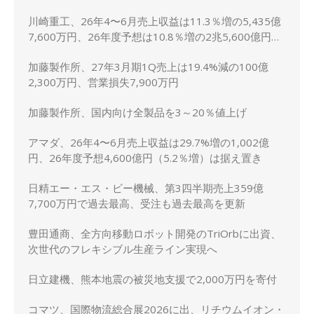
川崎重工、26年4〜6月売上収益は11.3％増の5,435億
7,600万円、26年度予想は10.8％増の2兆5,600億円に
上方修正
加藤製作所、27年3月期1Q売上は19.4%減の100億
2,300万円、営業損失7,900万円
加藤製作所、国内向け全製品を3～20％値上げ
アマダ、26年4〜6月売上収益は29.7%増の1,002億
円、26年度予想4,600億円（5.2％増）は据え置き
日精エー・エス・ビー機械、第3四半期売上359億
7,700万円で過去最高、受注も過去最高を更新
豊田通商、全方向移動ロボット開発のTriOrbに出資、
次世代のフレキシブル生産ライン実現へ
日立建機、熊本地震の被災地支援で2,000万円を寄付
コマツ、国際物流総合展2026に出、リチウムイオン・