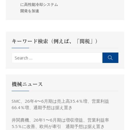
ビ
に高性能冷却システム
ゲ
開発を加速
ー
シ
ョ
ン
キーワード検索（例えば、「関税」）
Search
Search
for:
機械ニュース
SMC、26年4〜6月期は売上高35.4％増、営業利益
66.4％増、通期予想は据え置き
井関農機、26年1〜6月期は増収増益、営業利益率
5.5％に改善、欧州が牽引 通期予想は据え置き