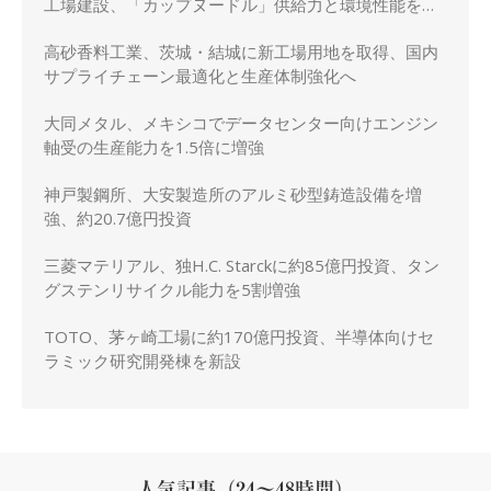
工場建設、「カップヌードル」供給力と環境性能を強
化
高砂香料工業、茨城・結城に新工場用地を取得、国内
サプライチェーン最適化と生産体制強化へ
大同メタル、メキシコでデータセンター向けエンジン
軸受の生産能力を1.5倍に増強
神戸製鋼所、大安製造所のアルミ砂型鋳造設備を増
強、約20.7億円投資
三菱マテリアル、独H.C. Starckに約85億円投資、タン
グステンリサイクル能力を5割増強
TOTO、茅ヶ崎工場に約170億円投資、半導体向けセ
ラミック研究開発棟を新設
人気記事（24～48時間）