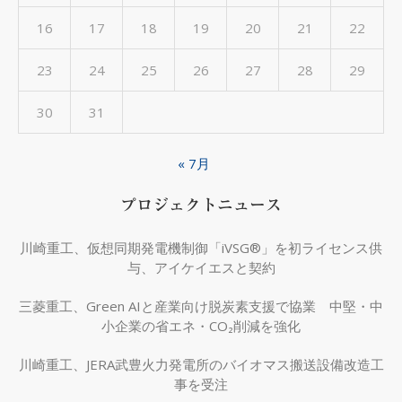
16
17
18
19
20
21
22
23
24
25
26
27
28
29
30
31
« 7月
プロジェクトニュース
川崎重工、仮想同期発電機制御「iVSG®」を初ライセンス供
与、アイケイエスと契約
三菱重工、Green AIと産業向け脱炭素支援で協業 中堅・中
小企業の省エネ・CO₂削減を強化
川崎重工、JERA武豊火力発電所のバイオマス搬送設備改造工
事を受注