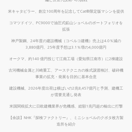
米キャタピラー、創立100周年を記念してCat®限定版マシンを提供
コマツドイツ、PC9000で油圧式鉱山ショベルのポートフォリオを
拡張
神戸製鋼、24年度の建設機械（コベルコ建機）売上は4.0％減の
3,880億円、25年度予想は3.1％増の4,000億円
オークマ、約140 億円投じて江南工場（愛知県江南市）に2棟建設
古河機械金属と川崎重工、アーステクニカの株式譲渡検討、破砕機
事業の拡充・発展を目的に基本合意
建設機械、2026年度出荷は横ばいの2兆8,457億円と予測、建機工
が需要見通し発表
米国関税拡大に日欧建機業界が危機感、総額1兆円超の輸出に打撃
【余談】NHK『探検ファクトリー』、ミニショベルのクボタ枚方製
造所を紹介