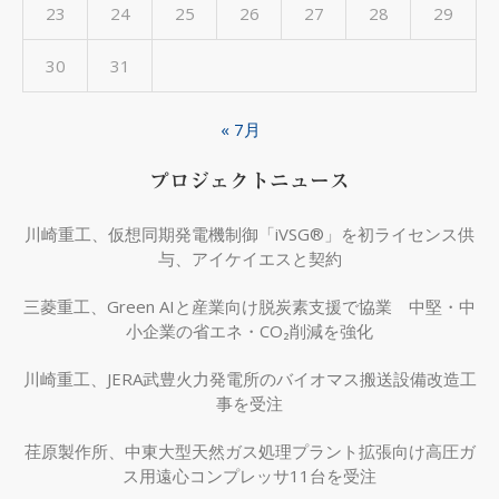
23
24
25
26
27
28
29
30
31
« 7月
プロジェクトニュース
川崎重工、仮想同期発電機制御「iVSG®」を初ライセンス供
与、アイケイエスと契約
三菱重工、Green AIと産業向け脱炭素支援で協業 中堅・中
小企業の省エネ・CO₂削減を強化
川崎重工、JERA武豊火力発電所のバイオマス搬送設備改造工
事を受注
荏原製作所、中東大型天然ガス処理プラント拡張向け高圧ガ
ス用遠心コンプレッサ11台を受注