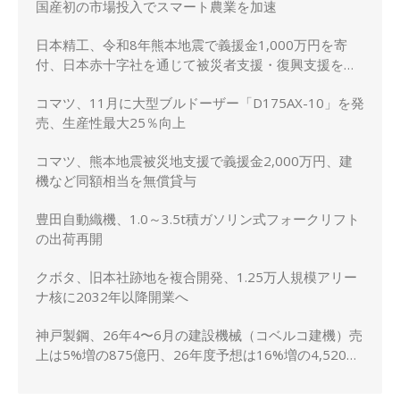
国産初の市場投入でスマート農業を加速
日本精工、令和8年熊本地震で義援金1,000万円を寄
付、日本赤十字社を通じて被災者支援・復興支援を実
施
コマツ、11月に大型ブルドーザー「D175AX-10」を発
売、生産性最大25％向上
コマツ、熊本地震被災地支援で義援金2,000万円、建
機など同額相当を無償貸与
豊田自動織機、1.0～3.5t積ガソリン式フォークリフト
の出荷再開
クボタ、旧本社跡地を複合開発、1.25万人規模アリー
ナ核に2032年以降開業へ
神戸製鋼、26年4〜6月の建設機械（コベルコ建機）売
上は5%増の875億円、26年度予想は16%増の4,520億
円に修正