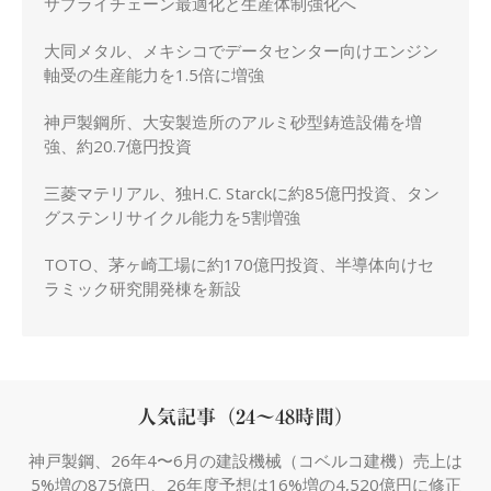
サプライチェーン最適化と生産体制強化へ
大同メタル、メキシコでデータセンター向けエンジン
軸受の生産能力を1.5倍に増強
神戸製鋼所、大安製造所のアルミ砂型鋳造設備を増
強、約20.7億円投資
三菱マテリアル、独H.C. Starckに約85億円投資、タン
グステンリサイクル能力を5割増強
TOTO、茅ヶ崎工場に約170億円投資、半導体向けセ
ラミック研究開発棟を新設
人気記事（24～48時間）
神戸製鋼、26年4〜6月の建設機械（コベルコ建機）売上は
5%増の875億円、26年度予想は16%増の4,520億円に修正