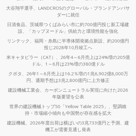
大谷翔平選手、LANDCROSのグローバル・ブランドアンバサ
ダーに就任
日清食品、茨城県つくばみらい市に約700億円投じ新工場建
設、「カップヌードル」供給力と環境性能を強化
リンテック、福岡・糸島に半導体開発拠点新設、約200億円
投じ2028年10月竣工へ
米キャタピラー（CAT）、26年4～6月売上は24%増の205億
ドル、1～6月は23%増の380億ドル
クボタ、26年1～6月売上は16.2％増の1兆6,902億8,000万
円、通期予想は3兆2,800億円に上方修正
建設機械工業会、カーボンニュートラル実現に向けた2026
年版要望を公表
世界の建設機械トップ50「Yellow Table 2025」、堅調維
持・市場縮小傾向も中国勢が存在感を拡大
建設機械、2026年度出荷は横ばいの3兆733億円と予測、建
機工が需要見通し発表