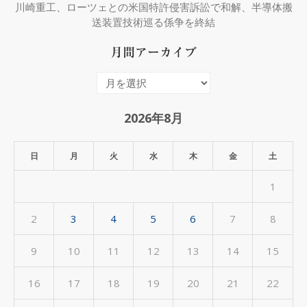
川崎重工、ローツェとの米国特許侵害訴訟で和解、半導体搬
送装置技術巡る係争を終結
月間アーカイブ
月
間
ア
2026年8月
ー
カ
日
月
火
水
木
金
土
イ
1
ブ
2
3
4
5
6
7
8
9
10
11
12
13
14
15
16
17
18
19
20
21
22