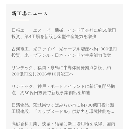
新工場ニュース
日精エー・エス・ビー機械、インド子会社に約56億円
投資、第4工場を新設し金型生産能力を増強
古河電工、光ファイバ・光ケーブル増産へ約1000億円
投資、米・ブラジル・日本・インドで生産能力倍増
リンテック、福岡・糸島に半導体開発拠点新設、約
200億円投じ2028年10月竣工へ
リンテック、神戸・ポートアイランドに新研究開発拠
点 約80億円投資で新規事業創出を加速
日清食品、茨城県つくばみらい市に約700億円投じ新
工場建設、「カップヌードル」供給力と環境性能を強
化
高砂香料工業、茨城・結城に新工場用地を取得、国内