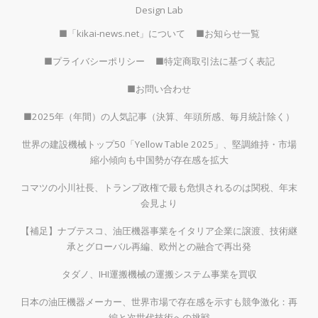
Design Lab
■「kikai-news.net」について
■お知らせ一覧
■プライバシーポリシー
■特定商取引法に基づく表記
■お問い合わせ
■2025年（年間）の人気記事（決算、年頭所感、毎月統計除く）
世界の建設機械トップ50「Yellow Table 2025」、堅調維持・市場
縮小傾向も中国勢が存在感を拡大
コマツの小川社長、トランプ政権で最も危惧されるのは関税、年末
会見より
【補足】ナブテスコ、油圧機器事業をイタリア企業に譲渡、技術継
承とグローバル再編、欧州との融合で再出発
タダノ、IHI運搬機械の運搬システム事業を買収
日本の油圧機器メーカー、世界市場で存在感を示すも競争激化：再
編と次世代技術への挑戦