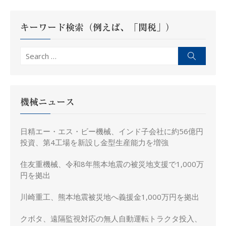
ョ
ン
キーワード検索（例えば、「関税」）
Search
Search
for:
機械ニュース
日精エー・エス・ビー機械、インド子会社に約56億円
投資、第4工場を新設し金型生産能力を増強
住友重機械、令和8年熊本地震の被災地支援で1,000万
円を拠出
川崎重工、熊本地震被災地へ義援金1,000万円を拠出
クボタ、遠隔監視対応の無人自動運転トラクタ投入、