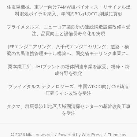
住友重機械、東ソー向け74MW級バイオマス・リサイクル燃
料混焼ボイラを納入、年間約50万tのCO₂削減に貢献
プライメタルズ、ニューコア製鉄所の連続鋳造設備改修を受
注、品質向上と設備長寿命化を実現
JFEエンジニアリング、八千代エンジニヤリング、道路・橋
梁の官民連携管理モデル構築へ、国交省モデリング事業に採
択
栗本鐵工所、IHIプラントの粉体関連事業を譲受、粉砕・焼
成分野を強化
プライメタルズ テクノロジーズ、中国WISCO向けCSP鋳造
圧延ライン改造を受注
タクマ、群馬県渋川地区広域圏清掃センターの基幹改良工事
を受注
© 2026 kikai-news.net
/
Powered by WordPress
/
Theme by