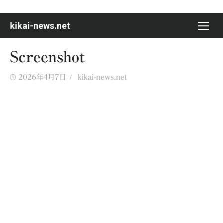
Skip
to
kikai-news.net
content
Screenshot
Posted
Author
2026年4月7日
kikai-news.net
on