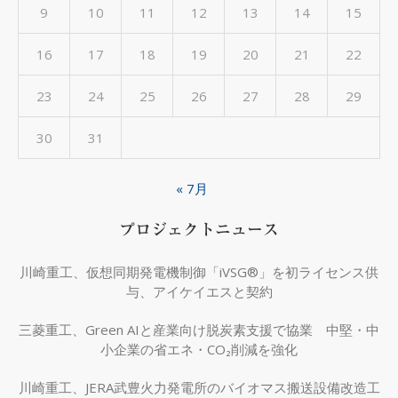
9
10
11
12
13
14
15
16
17
18
19
20
21
22
23
24
25
26
27
28
29
30
31
« 7月
プロジェクトニュース
川崎重工、仮想同期発電機制御「iVSG®」を初ライセンス供
与、アイケイエスと契約
三菱重工、Green AIと産業向け脱炭素支援で協業 中堅・中
小企業の省エネ・CO₂削減を強化
川崎重工、JERA武豊火力発電所のバイオマス搬送設備改造工