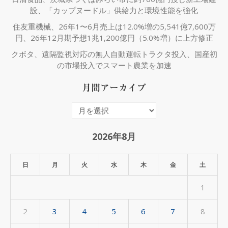
設、「カップヌードル」供給力と環境性能を強化
住友重機械、26年1〜6月売上は12.0%増の5,541億7,600万
円、26年12月期予想1兆1,200億円（5.0%増）に上方修正
クボタ、遠隔監視対応の無人自動運転トラクタ投入、国産初
の市場投入でスマート農業を加速
月間アーカイブ
月
間
ア
2026年8月
ー
カ
日
月
火
水
木
金
土
イ
1
ブ
2
3
4
5
6
7
8