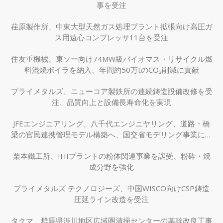
事を受注
荏原製作所、中東大型天然ガス処理プラント拡張向け高圧ガ
ス用遠心コンプレッサ11台を受注
住友重機械、東ソー向け74MW級バイオマス・リサイクル燃
料混焼ボイラを納入、年間約50万tのCO₂削減に貢献
プライメタルズ、ニューコア製鉄所の連続鋳造設備改修を受
注、品質向上と設備長寿命化を実現
JFEエンジニアリング、八千代エンジニヤリング、道路・橋
梁の官民連携管理モデル構築へ、国交省モデリング事業に採
択
栗本鐵工所、IHIプラントの粉体関連事業を譲受、粉砕・焼
成分野を強化
プライメタルズ テクノロジーズ、中国WISCO向けCSP鋳造
圧延ライン改造を受注
タクマ、群馬県渋川地区広域圏清掃センターの基幹改良工事