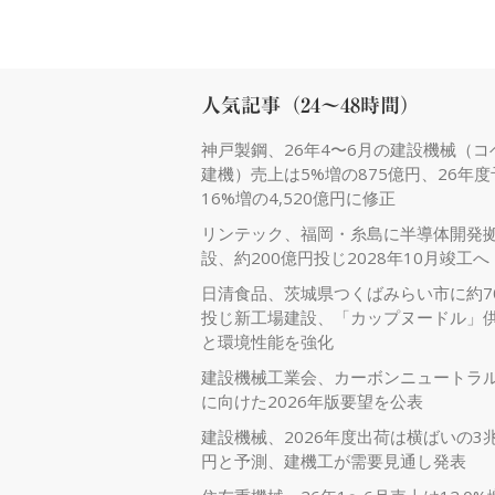
人気記事（24～48時間）
神戸製鋼、26年4〜6月の建設機械（コ
建機）売上は5%増の875億円、26年
16%増の4,520億円に修正
リンテック、福岡・糸島に半導体開発
設、約200億円投じ2028年10月竣工へ
日清食品、茨城県つくばみらい市に約7
投じ新工場建設、「カップヌードル」
と環境性能を強化
建設機械工業会、カーボンニュートラ
に向けた2026年版要望を公表
建設機械、2026年度出荷は横ばいの3兆
円と予測、建機工が需要見通し発表