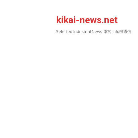
Skip
to
kikai-news.net
content
Selected Industrial News 運営：産機通信