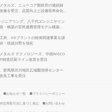
メタルズ、ニューコア製鉄所の連続鋳
改修を受注、品質向上と設備長寿命化
エンジニアリング、八千代エンジニヤリン
路・橋梁の官民連携管理モデル構築
交省モデリング事業に採択
工所、IHIプラントの粉体関連事業を譲
砕・焼成分野を強化
メタルズ テクノロジーズ、中国WISCO
SP鋳造圧延ライン改造を受注
、群馬県渋川地区広域圏清掃センター
改良工事を受注
■お知らせ一覧
■プライバシーポリシー
特定商取引法に基づく表記
■お問い合わせ