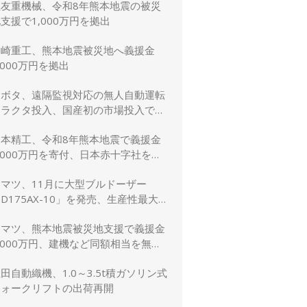
住友重機械、令和8年熊本地震の被災
支援で1,000万円を拠出
川崎重工、熊本地震被災地へ義援金
,000万円を拠出
クボタ、遠隔監視対応の無人自動運転
トラクタ投入、国産初の市場投入でス
マート農業を加速
日本精工、令和8年熊本地震で義援金
,000万円を寄付、日本赤十字社を通
じて被災者支援・復興支援を実施
コマツ、11月に大型ブルドーザー
D175AX-10」を発売、生産性最大
5％向上
コマツ、熊本地震被災地支援で義援金
,000万円、建機など同額相当を無償
貸与
田自動織機、1.0～3.5t積ガソリン式
フォークリフトの出荷再開