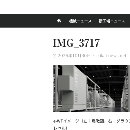
機械ニュース
新工場ニュース
IMG_3717
Posted
Author
2025年10月30日
kikai-news.net
on