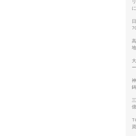
7
ー
鋳
三
力
T