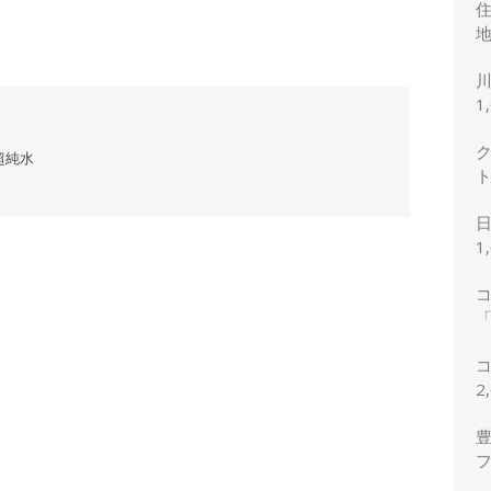
地
1
超純水
1
「
2
2
豊