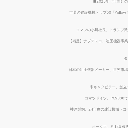
■2025年（年間
世界の建設機械トップ50「Yellow
コマツの小川社長、トランプ政
【補足】ナブテスコ、油圧機器事業
タ
日本の油圧機器メーカー、世界市場
米キャタピラー、創立1
コマツドイツ、PC900
神戸製鋼、24年度の建設機械（コベ
オークマ、約140 