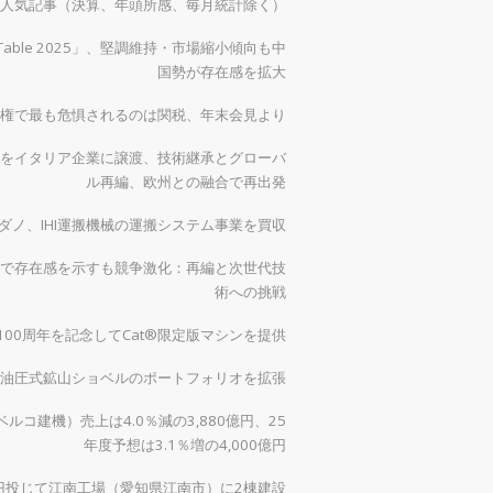
）の人気記事（決算、年頭所感、毎月統計除く）
 Table 2025」、堅調維持・市場縮小傾向も中
国勢が存在感を拡大
権で最も危惧されるのは関税、年末会見より
をイタリア企業に譲渡、技術継承とグローバ
ル再編、欧州との融合で再出発
ダノ、IHI運搬機械の運搬システム事業を買収
で存在感を示すも競争激化：再編と次世代技
術への挑戦
00周年を記念してCat®限定版マシンを提供
0で油圧式鉱山ショベルのポートフォリオを拡張
ルコ建機）売上は4.0％減の3,880億円、25
年度予想は3.1％増の4,000億円
億円投じて江南工場（愛知県江南市）に2棟建設