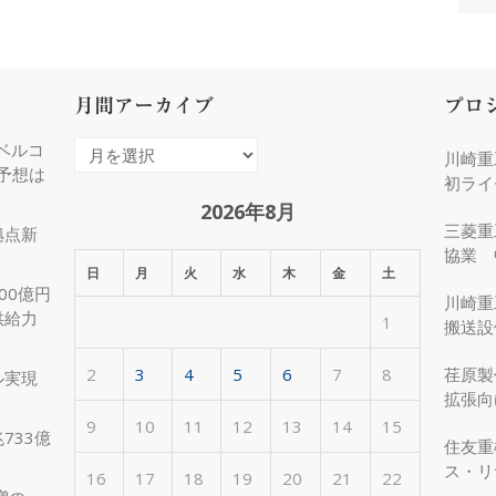
月間アーカイブ
プロ
ベルコ
月
川崎重
度予想は
間
初ライ
ア
2026年8月
三菱重
拠点新
ー
協業 
カ
日
月
火
水
木
金
土
化
00億円
イ
川崎重
供給力
1
ブ
搬送設
2
3
4
5
6
7
8
荏原製
ル実現
拡張向
受注
9
10
11
12
13
14
15
733億
住友重
ス・リ
16
17
18
19
20
21
22
約50