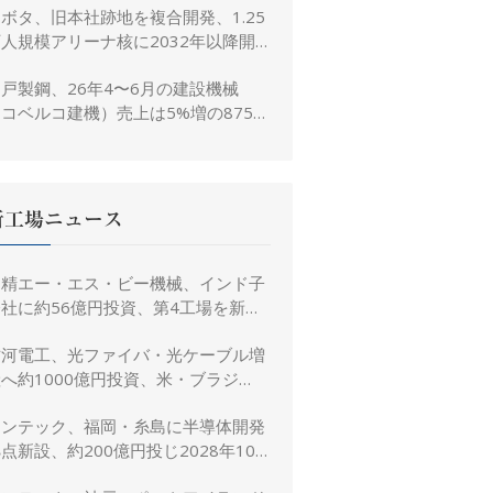
ボタ、旧本社跡地を複合開発、1.25
人規模アリーナ核に2032年以降開
業へ
戸製鋼、26年4〜6月の建設機械
コベルコ建機）売上は5%増の875億
、26年度予想は16%増の4,520億円
に修正
新工場ニュース
日精エー・エス・ビー機械、インド子
社に約56億円投資、第4工場を新設
し金型生産能力を増強
古河電工、光ファイバ・光ケーブル増
へ約1000億円投資、米・ブラジ
ル・日本・インドで生産能力倍増
リンテック、福岡・糸島に半導体開発
点新設、約200億円投じ2028年10
月竣工へ