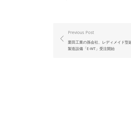
投
Previous Post
稿
栗田工業の孫会社、レディメイド型
ナ
製造設備「E-WT」受注開始
ビ
ゲ
ー
シ
ョ
ン