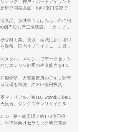
リンテック、神戸・ポートアイランド
に新研究開発拠点 約80億円投資で新
規事業創出を加速
日清食品、茨城県つくばみらい市に約
00億円投じ新工場建設、「カップヌ
ードル」供給力と環境性能を強化
高砂香料工業、茨城・結城に新工場用
地を取得、国内サプライチェーン最適
化と生産体制強化へ
大同メタル、メキシコでデータセンタ
向けエンジン軸受の生産能力を1.5
倍に増強
神戸製鋼所、大安製造所のアルミ砂型
造設備を増強、約20.7億円投資
菱マテリアル、独H.C. Starckに約85
億円投資、タングステンリサイクル能
を5割増強
OTO、茅ヶ崎工場に約170億円投
資、半導体向けセラミック研究開発棟
を新設