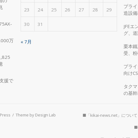
増の
プライ
兆
23
24
25
26
27
28
29
造設備
を実現
5AX-
30
31
JFE
グ、道
へ、国
000万
« 7月
栗本鐵
受、粉
825
億
プライ
向けC
支援で
タクマ
の基幹
Press
/
Theme by Design Lab
■「kikai-news.net」について
■