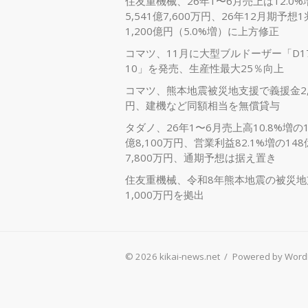
住友重機械、26年1〜6月売上は12.0%
5,541億7,600万円、26年12月期予想1
1,200億円（5.0%増）に上方修正
コマツ、11月に大型ブルドーザー「D17
10」を発売、生産性最大25％向上
コマツ、熊本地震被災地支援で義援金2,
円、建機など同額相当を無償貸与
タダノ、26年1〜6月売上高10.8%増の1,
億8,100万円、営業利益82.1%増の148
7,800万円、通期予想は据え置き
住友重機械、令和8年熊本地震の被災地
1,000万円を拠出
© 2026 kikai-news.net
/
Powered by Word