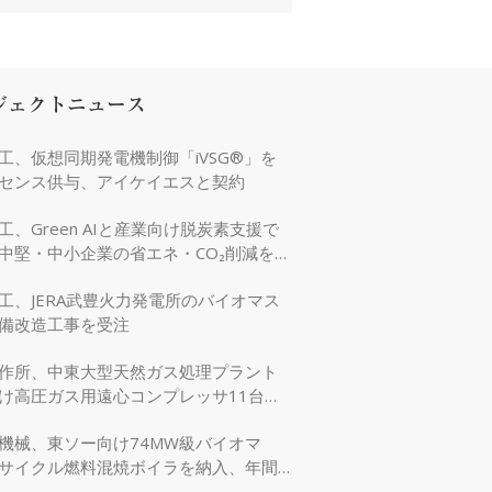
ジェクトニュース
工、仮想同期発電機制御「iVSG®」を
センス供与、アイケイエスと契約
工、Green AIと産業向け脱炭素支援で
中堅・中小企業の省エネ・CO₂削減を強
工、JERA武豊火力発電所のバイオマス
備改造工事を受注
作所、中東大型天然ガス処理プラント
け高圧ガス用遠心コンプレッサ11台を
機械、東ソー向け74MW級バイオマ
サイクル燃料混焼ボイラを納入、年間
万tのCO₂削減に貢献