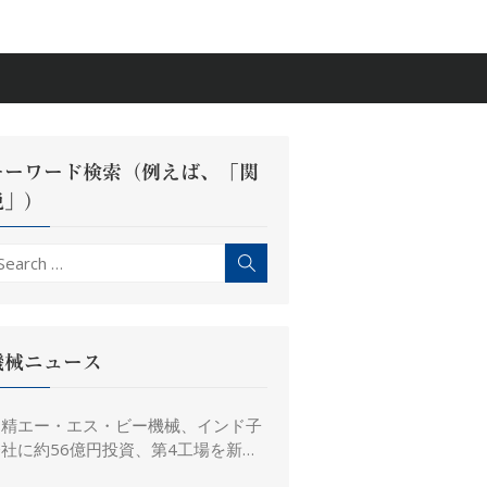
キーワード検索（例えば、「関
税」）
earch
Search
r:
機械ニュース
日精エー・エス・ビー機械、インド子
社に約56億円投資、第4工場を新設
し金型生産能力を増強