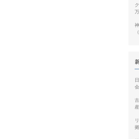
ク
万
神
（
円
会
産
拠