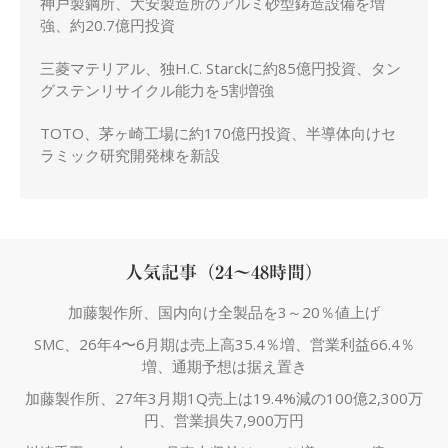
神戸製鋼所、大安製造所のアルミ砂型鋳造設備を増
強、約20.7億円投資
三菱マテリアル、独H.C. Starckに約85億円投資、タン
グステンリサイクル能力を5割増強
TOTO、茅ヶ崎工場に約170億円投資、半導体向けセ
ラミック研究開発棟を新設
人気記事（24～48時間）
加藤製作所、国内向け全製品を3～20％値上げ
SMC、26年4〜6月期は売上高35.4％増、営業利益66.4％
増、通期予想は据え置き
加藤製作所、27年3月期1Q売上は19.4%減の100億2,300万
円、営業損失7,900万円