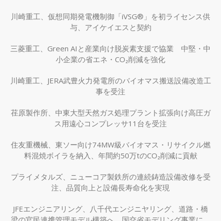
川崎重工、仮想同期発電機制御「iVSG®」を初ライセンス供
与、アイケイエスと契約
三菱重工、Green AIと産業向け脱炭素支援で協業 中堅・中
小企業の省エネ・CO₂削減を強化
川崎重工、JERA武豊火力発電所のバイオマス搬送設備改造工
事を受注
荏原製作所、中東大型天然ガス処理プラント拡張向け高圧ガ
ス用遠心コンプレッサ11台を受注
住友重機械、東ソー向け74MW級バイオマス・リサイクル燃
料混焼ボイラを納入、年間約50万tのCO₂削減に貢献
プライメタルズ、ニューコア製鉄所の連続鋳造設備改修を受
注、品質向上と設備長寿命化を実現
JFEエンジニアリング、八千代エンジニヤリング、道路・橋
梁の官民連携管理モデル構築へ、国交省モデリング事業に採