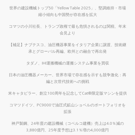
世界の建設機械トップ50「Yellow Table 2025」、堅調維持・市場
縮小傾向も中国勢が存在感を拡大
コマツの小川社長、トランプ政権で最も危惧されるのは関税、年末
会見より
【補足】ナブテスコ、油圧機器事業をイタリア企業に譲渡、技術継
承とグローバル再編、欧州との融合で再出発
タダノ、IHI運搬機械の運搬システム事業を買収
日本の油圧機器メーカー、世界市場で存在感を示すも競争激化：再
編と次世代技術への挑戦
米キャタピラー、創立100周年を記念してCat®限定版マシンを提供
コマツドイツ、PC9000で油圧式鉱山ショベルのポートフォリオを
拡張
神戸製鋼、24年度の建設機械（コベルコ建機）売上は4.0％減の
3,880億円、25年度予想は3.1％増の4,000億円