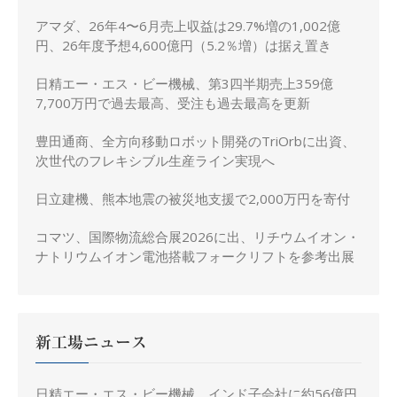
アマダ、26年4〜6月売上収益は29.7%増の1,002億
円、26年度予想4,600億円（5.2％増）は据え置き
日精エー・エス・ビー機械、第3四半期売上359億
7,700万円で過去最高、受注も過去最高を更新
豊田通商、全方向移動ロボット開発のTriOrbに出資、
次世代のフレキシブル生産ライン実現へ
日立建機、熊本地震の被災地支援で2,000万円を寄付
コマツ、国際物流総合展2026に出、リチウムイオン・
ナトリウムイオン電池搭載フォークリフトを参考出展
新工場ニュース
日精エー・エス・ビー機械、インド子会社に約56億円