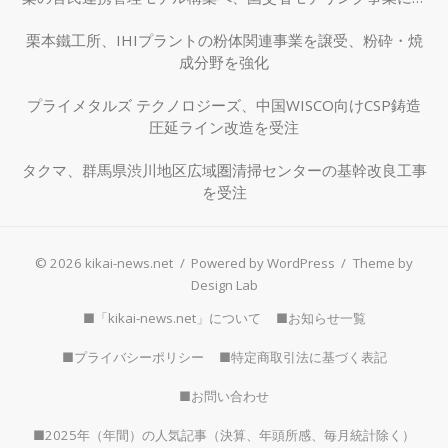
択
栗本鐵工所、IHIプラントの粉体関連事業を譲受、粉砕・焼
成分野を強化
プライメタルズ テクノロジーズ、中国WISCO向けCSP鋳造
圧延ライン改造を受注
タクマ、群馬県渋川地区広域圏清掃センターの基幹改良工事
を受注
© 2026 kikai-news.net
/
Powered by WordPress
/
Theme by
Design Lab
■「kikai-news.net」について
■お知らせ一覧
■プライバシーポリシー
■特定商取引法に基づく表記
■お問い合わせ
■2025年（年間）の人気記事（決算、年頭所感、毎月統計除く）