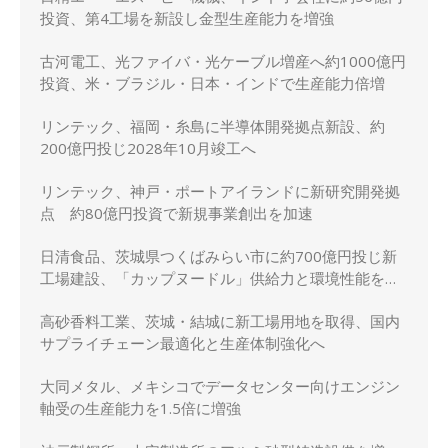
投資、第4工場を新設し金型生産能力を増強
古河電工、光ファイバ・光ケーブル増産へ約1000億円
投資、米・ブラジル・日本・インドで生産能力倍増
リンテック、福岡・糸島に半導体開発拠点新設、約
200億円投じ2028年10月竣工へ
リンテック、神戸・ポートアイランドに新研究開発拠
点 約80億円投資で新規事業創出を加速
日清食品、茨城県つくばみらい市に約700億円投じ新
工場建設、「カップヌードル」供給力と環境性能を強
化
高砂香料工業、茨城・結城に新工場用地を取得、国内
サプライチェーン最適化と生産体制強化へ
大同メタル、メキシコでデータセンター向けエンジン
軸受の生産能力を1.5倍に増強