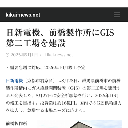
Skip
to
kikai-news.net
content
日新電機、前橋製作所にGIS
第二工場を建設
Posted
Author
2025年9月1日
kikai-news.net
on
・需要急増に対応、2026年10月竣工予定
日新電機
（京都市右京区）は8月28日、群馬県前橋市の前橋
製作所構内にガス絶縁開閉装置（GIS）の第二工場を建設す
ると発表した。8月27日に安全祈願祭を行い、2026年10月
の竣工を目指す。投資額は約16億円。国内でのGIS供給能力
を拡大し、急増する市場ニーズに応える。
前橋製作所