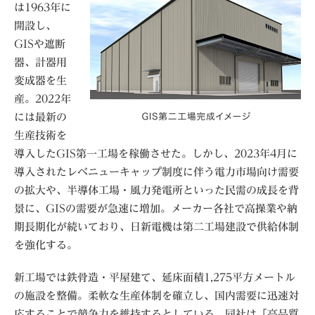
は1963年に
開設し、
GISや遮断
器、計器用
変成器を生
産。2022年
には最新の
生産技術を
導入したGIS第一工場を稼働させた。しかし、2023年4月に
導入されたレベニューキャップ制度に伴う電力市場向け需要
の拡大や、半導体工場・風力発電所といった民需の成長を背
景に、GISの需要が急速に増加。メーカー各社で高操業や納
期長期化が続いており、日新電機は第二工場建設で供給体制
を強化する。
新工場では鉄骨造・平屋建て、延床面積1,275平方メートル
の施設を整備。柔軟な生産体制を確立し、国内需要に迅速対
応することで競争力を維持するとしている。同社は「高品質