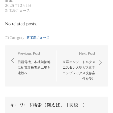
事業…
2025年12月1日
新工場ニュース
No related posts.
Category:
新工場ニュース
投
Previous Post
Next Post
稿
日新電機、本社隣接地
東洋エンジ、トルクメ
ナ
に配電盤検査新工場を
ニスタン大型ガス化学
建設へ
コンプレックス改修案
ビ
件を受注
ゲ
ー
シ
ョ
キーワード検索（例えば、「関税」）
ン