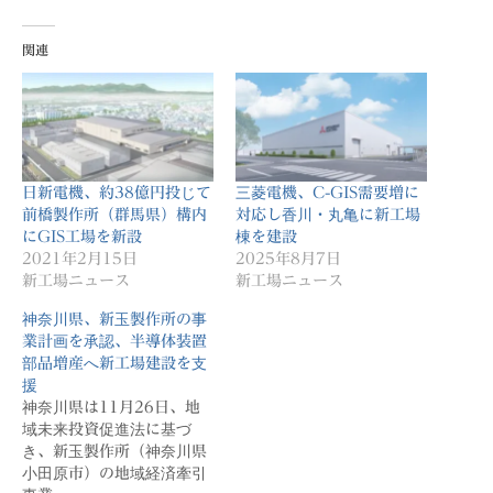
関連
日新電機、約38億円投じて
三菱電機、C-GIS需要増に
前橋製作所（群馬県）構内
対応し香川・丸亀に新工場
にGIS工場を新設
棟を建設
2021年2月15日
2025年8月7日
新工場ニュース
新工場ニュース
神奈川県、新玉製作所の事
業計画を承認、半導体装置
部品増産へ新工場建設を支
援
神奈川県は11月26日、地
域未来投資促進法に基づ
き、新玉製作所（神奈川県
小田原市）の地域経済牽引