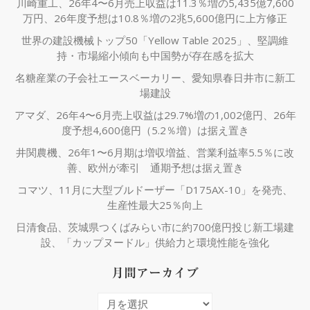
川崎重工、26年4〜6月売上収益は11.3％増の5,435億7,600
万円、26年度予想は10.8％増の2兆5,600億円に上方修正
世界の建設機械トップ50「Yellow Table 2025」、堅調維
持・市場縮小傾向も中国勢が存在感を拡大
名糖産業の子会社エースベーカリー、愛知県春日井市に新工
場建設
アマダ、26年4〜6月売上収益は29.7%増の1,002億円、26年
度予想4,600億円（5.2％増）は据え置き
井関農機、26年1〜6月期は増収増益、営業利益率5.5％に改
善、欧州が牽引 通期予想は据え置き
コマツ、11月に大型ブルドーザー「D175AX-10」を発売、
生産性最大25％向上
日清食品、茨城県つくばみらい市に約700億円投じ新工場建
設、「カップヌードル」供給力と環境性能を強化
月間アーカイブ
月