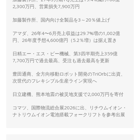
2,300万円、営業損失7,900万円
加藤製作所、国内向け全製品を3～20％値上げ
アマダ、26年4〜6月売上収益は29.7%増の1,002億
円、26年度予想4,600億円（5.2％増）は据え置き
日精エー・エス・ビー機械、第3四半期売上359億
7,700万円で過去最高、受注も過去最高を更新
豊田通商、全方向移動ロボット開発のTriOrbに出資、
次世代のフレキシブル生産ライン実現へ
日立建機、熊本地震の被災地支援で2,000万円を寄付
コマツ、国際物流総合展2026に出、リチウムイオン・
ナトリウムイオン電池搭載フォークリフトを参考出展