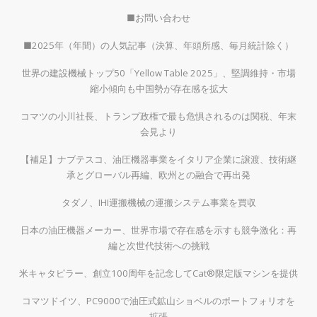
■お問い合わせ
■2025年（年間）の人気記事（決算、年頭所感、毎月統計除く）
世界の建設機械トップ50「Yellow Table 2025」、堅調維持・市場
縮小傾向も中国勢が存在感を拡大
コマツの小川社長、トランプ政権で最も危惧されるのは関税、年末
会見より
【補足】ナブテスコ、油圧機器事業をイタリア企業に譲渡、技術継
承とグローバル再編、欧州との融合で再出発
タダノ、IHI運搬機械の運搬システム事業を買収
日本の油圧機器メーカー、世界市場で存在感を示すも競争激化：再
編と次世代技術への挑戦
米キャタピラー、創立100周年を記念してCat®限定版マシンを提供
コマツドイツ、PC9000で油圧式鉱山ショベルのポートフォリオを
拡張