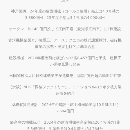
神戸製鋼、24年度の建設機械（コベルコ建機）売上は4.0％減の
3,880億円、25年度予想は3.1％増の4,000億円
オークマ、約140 億円投じて江南工場（愛知県江南市）に2棟建設
古河機械金属と川崎重工、アーステクニカの株式譲渡検討、破砕機
事業の拡充・発展を目的に基本合意
建設機械、2026年度出荷は横ばいの2兆8,457億円と予測、建機工
が需要見通し発表
米国関税拡大に日欧建機業界が危機感、総額1兆円超の輸出に打撃
【余談】NHK『探検ファクトリー』、ミニショベルのクボタ枚方製
造所を紹介
財務省貿易統計、2024年の建設・鉱山機械輸出は10％減の1兆
7,684億円
経産省の機械統計、2024年の建設機械生産金額は20.4％減の1兆
5,545億円、生産数量は0.4％増の434,764台