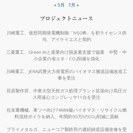
« 5月
7月 »
プロジェクトニュース
川崎重工、仮想同期発電機制御「iVSG®」を初ライセンス供
与、アイケイエスと契約
三菱重工、Green AIと産業向け脱炭素支援で協業 中堅・中
小企業の省エネ・CO₂削減を強化
川崎重工、JERA武豊火力発電所のバイオマス搬送設備改造工
事を受注
荏原製作所、中東大型天然ガス処理プラント拡張向け高圧ガ
ス用遠心コンプレッサ11台を受注
住友重機械、東ソー向け74MW級バイオマス・リサイクル燃
料混焼ボイラを納入、年間約50万tのCO₂削減に貢献
プライメタルズ、ニューコア製鉄所の連続鋳造設備改修を受