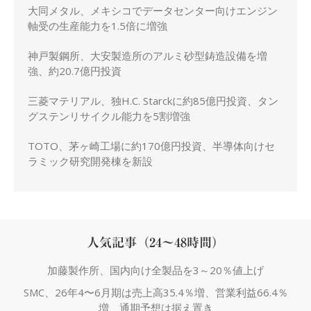
大同メタル、メキシコでデータセンター向けエンジン
軸受の生産能力を1.5倍に増強
神戸製鋼所、大安製造所のアルミ砂型鋳造設備を増
強、約20.7億円投資
三菱マテリアル、独H.C. Starckに約85億円投資、タン
グステンリサイクル能力を5割増強
TOTO、茅ヶ崎工場に約170億円投資、半導体向けセ
ラミック研究開発棟を新設
人気記事（24～48時間）
加藤製作所、国内向け全製品を3～20％値上げ
SMC、26年4〜6月期は売上高35.4％増、営業利益66.4％
増、通期予想は据え置き