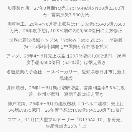
加藤製作所、27年3月期1Q売上は19.4%減の100億2,300万
円、営業損失7,900万円
川崎重工、26年4〜6月売上収益は11.3％増の5,435億7,600
万円、26年度予想は10.8％増の2兆5,600億円に上方修正
世界の建設機械トップ50「Yellow Table 2025」、堅調維
持・市場縮小傾向も中国勢が存在感を拡大
アマダ、26年4〜6月売上収益は29.7%増の1,002億円、26年
度予想4,600億円（5.2％増）は据え置き
名糖産業の子会社エースベーカリー、愛知県春日井市に新工
場建設
井関農機、26年1〜6月期は増収増益、営業利益率5.5％に改
善、欧州が牽引 通期予想は据え置き
神戸製鋼、26年4〜6月の建設機械（コベルコ建機）売上は
5%増の875億円、26年度予想は16%増の4,520億円に修正
コマツ、11月に大型ブルドーザー「D175AX-10」を発売、
生産性最大25％向上