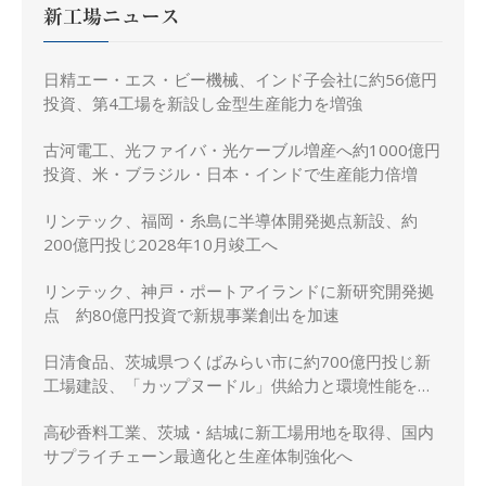
新工場ニュース
日精エー・エス・ビー機械、インド子会社に約56億円
投資、第4工場を新設し金型生産能力を増強
古河電工、光ファイバ・光ケーブル増産へ約1000億円
投資、米・ブラジル・日本・インドで生産能力倍増
リンテック、福岡・糸島に半導体開発拠点新設、約
200億円投じ2028年10月竣工へ
リンテック、神戸・ポートアイランドに新研究開発拠
点 約80億円投資で新規事業創出を加速
日清食品、茨城県つくばみらい市に約700億円投じ新
工場建設、「カップヌードル」供給力と環境性能を強
化
高砂香料工業、茨城・結城に新工場用地を取得、国内
サプライチェーン最適化と生産体制強化へ