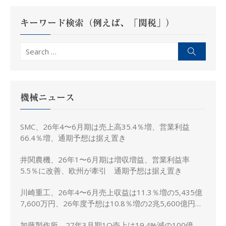
シ
ョ
キーワード検索（例えば、「関税」）
ン
Search
Search
for:
機械ニュース
SMC、26年4〜6月期は売上高35.4％増、営業利益
66.4％増、通期予想は据え置き
井関農機、26年1〜6月期は増収増益、営業利益率
5.5％に改善、欧州が牽引 通期予想は据え置き
川崎重工、26年4〜6月売上収益は11.3％増の5,435億
7,600万円、26年度予想は10.8％増の2兆5,600億円に
上方修正
加藤製作所、27年3月期1Q売上は19.4%減の100億