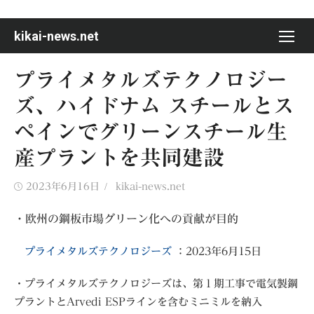
Skip
to
kikai-news.net
content
プライメタルズテクノロジー
ズ、ハイドナム スチールとス
ペインでグリーンスチール生
産プラントを共同建設
Posted
Author
2023年6月16日
kikai-news.net
on
・欧州の鋼板市場グリーン化への貢献が目的
プライメタルズテクノロジーズ
：2023年6月15日
・プライメタルズテクノロジーズは、第１期工事で電気製鋼
プラントとArvedi ESPラインを含むミニミルを納入