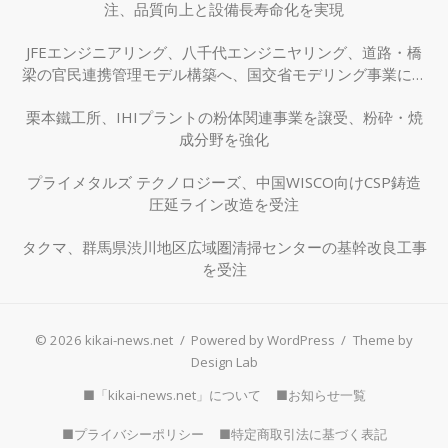
注、品質向上と設備長寿命化を実現
JFEエンジニアリング、八千代エンジニヤリング、道路・橋
梁の官民連携管理モデル構築へ、国交省モデリング事業に採
択
栗本鐵工所、IHIプラントの粉体関連事業を譲受、粉砕・焼
成分野を強化
プライメタルズ テクノロジーズ、中国WISCO向けCSP鋳造
圧延ライン改造を受注
タクマ、群馬県渋川地区広域圏清掃センターの基幹改良工事
を受注
© 2026 kikai-news.net
/
Powered by WordPress
/
Theme by
Design Lab
■「kikai-news.net」について
■お知らせ一覧
■プライバシーポリシー
■特定商取引法に基づく表記