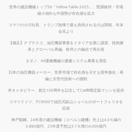
世界の建設機械トップ50「Yellow Table 2025」、堅調維持・市場
縮小傾向も中国勢が存在感を拡大
コマツの小川社長、トランプ政権で最も危惧されるのは関税、年末
会見より
【補足】ナブテスコ、油圧機器事業をイタリア企業に譲渡、技術継
承とグローバル再編、欧州との融合で再出発
タダノ、IHI運搬機械の運搬システム事業を買収
日本の油圧機器メーカー、世界市場で存在感を示すも競争激化：再
編と次世代技術への挑戦
米キャタピラー、創立100周年を記念してCat®限定版マシンを提供
コマツドイツ、PC9000で油圧式鉱山ショベルのポートフォリオを
拡張
神戸製鋼、24年度の建設機械（コベルコ建機）売上は4.0％減の
3,880億円、25年度予想は3.1％増の4,000億円