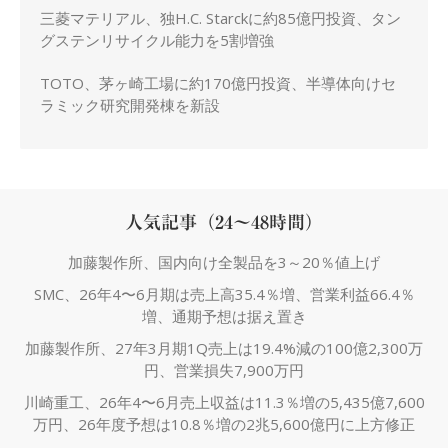
三菱マテリアル、独H.C. Starckに約85億円投資、タン
グステンリサイクル能力を5割増強
TOTO、茅ヶ崎工場に約170億円投資、半導体向けセ
ラミック研究開発棟を新設
人気記事（24～48時間）
加藤製作所、国内向け全製品を3～20％値上げ
SMC、26年4〜6月期は売上高35.4％増、営業利益66.4％
増、通期予想は据え置き
加藤製作所、27年3月期1Q売上は19.4%減の100億2,300万
円、営業損失7,900万円
川崎重工、26年4〜6月売上収益は11.3％増の5,435億7,600
万円、26年度予想は10.8％増の2兆5,600億円に上方修正