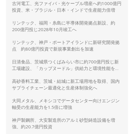
古河電工、光ファイバ・光ケーブル増産へ約1000億円
投資、米・ブラジル・日本・インドで生産能力倍増
リンテック、福岡・糸島に半導体開発拠点新設、約
200億円投じ2028年10月竣工へ
リンテック、神戸・ポートアイランドに新研究開発拠
点 約80億円投資で新規事業創出を加速
日清食品、茨城県つくばみらい市に約700億円投じ新
工場建設、「カップヌードル」供給力と環境性能を強
化
高砂香料工業、茨城・結城に新工場用地を取得、国内
サプライチェーン最適化と生産体制強化へ
大同メタル、メキシコでデータセンター向けエンジン
軸受の生産能力を1.5倍に増強
神戸製鋼所、大安製造所のアルミ砂型鋳造設備を増
強、約20.7億円投資