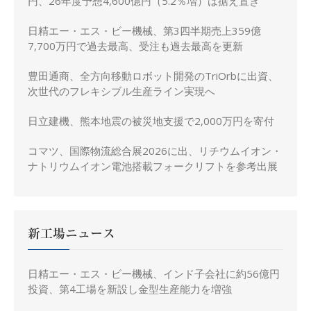
円、26年度予想4,600億円（5.2％増）は据え置き
日精エー・エス・ビー機械、第3四半期売上359億
7,700万円で過去最高、受注も過去最高を更新
豊田通商、全方向移動ロボット開発のTriOrbに出資、
次世代のフレキシブル生産ライン実現へ
日立建機、熊本地震の被災地支援で2,000万円を寄付
コマツ、国際物流総合展2026に出、リチウムイオン・
ナトリウムイオン電池搭載フォークリフトを参考出展
新工場ニュース
日精エー・エス・ビー機械、インド子会社に約56億円
投資、第4工場を新設し金型生産能力を増強