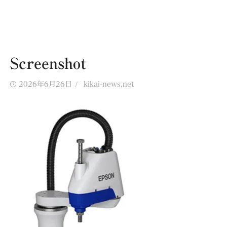
Screenshot
Posted
Author
2026年6月26日
kikai-news.net
on