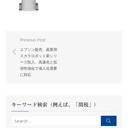
投
Previous Post
稿
エプソン販売、産業用
ナ
スカラロボット新シリ
ーズ投入、高速化と拡
ビ
張性強化で省人化需要
ゲ
に対応
ー
シ
ョ
ン
キーワード検索（例えば、「関税」）
Search
Search
for: