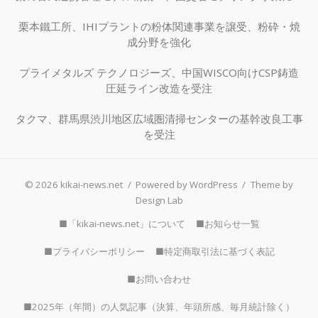
択
栗本鐵工所、IHIプラントの粉体関連事業を譲受、粉砕・焼
成分野を強化
プライメタルズ テクノロジーズ、中国WISCO向けCSP鋳造
圧延ライン改造を受注
タクマ、群馬県渋川地区広域圏清掃センターの基幹改良工事
を受注
© 2026 kikai-news.net
/
Powered by WordPress
/
Theme by
Design Lab
■「kikai-news.net」について
■お知らせ一覧
■プライバシーポリシー
■特定商取引法に基づく表記
■お問い合わせ
■2025年（年間）の人気記事（決算、年頭所感、毎月統計除く）