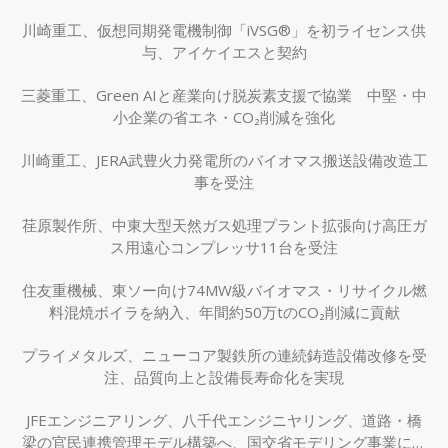
川崎重工、仮想同期発電機制御「iVSG®」を初ライセンス供
与、アイケイエスと契約
三菱重工、Green AIと産業向け脱炭素支援で協業 中堅・中
小企業の省エネ・CO₂削減を強化
川崎重工、JERA武豊火力発電所のバイオマス搬送設備改造工
事を受注
荏原製作所、中東大型天然ガス処理プラント拡張向け高圧ガ
ス用遠心コンプレッサ11台を受注
住友重機械、東ソー向け74MW級バイオマス・リサイクル燃
料混焼ボイラを納入、年間約50万tのCO₂削減に貢献
プライメタルズ、ニューコア製鉄所の連続鋳造設備改修を受
注、品質向上と設備長寿命化を実現
JFEエンジニアリング、八千代エンジニヤリング、道路・橋
梁の官民連携管理モデル構築へ、国交省モデリング事業に採