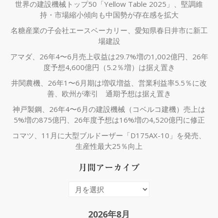
世界の建設機械トップ50「Yellow Table 2025」、堅調維
持・市場縮小傾向も中国勢が存在感を拡大
名糖産業の子会社エースベーカリー、愛知県春日井市に新工
場建設
アマダ、26年4〜6月売上収益は29.7%増の1,002億円、26年
度予想4,600億円（5.2％増）は据え置き
井関農機、26年1〜6月期は増収増益、営業利益率5.5％に改
善、欧州が牽引 通期予想は据え置き
神戸製鋼、26年4〜6月の建設機械（コベルコ建機）売上は
5%増の875億円、26年度予想は16%増の4,520億円に修正
コマツ、11月に大型ブルドーザー「D175AX-10」を発売、
生産性最大25％向上
月間アーカイブ
月
間
ア
2026年8月