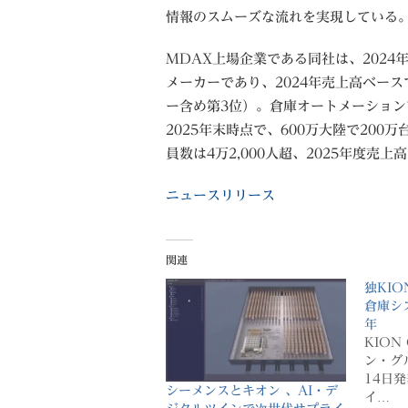
情報のスムーズな流れを実現している
MDAX上場企業である同社は、2024
メーカーであり、2024年売上高ベー
ー含め第3位）。倉庫オートメーション
2025年末時点で、600万大陸で20
員数は4万2,000人超、2025年度売
ニュースリリース
関連
独KI
倉庫シ
年
KION
ン・グ
14日発
シーメンスとキオン 、AI・デ
イ…