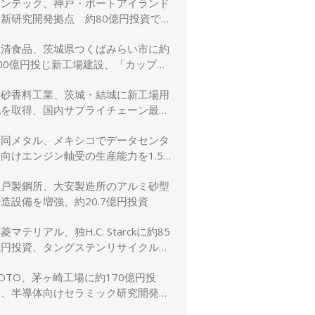
リンテック、神戸・ポートアイランド
に新研究開発拠点 約80億円投資で新
規事業創出を加速
日清食品、茨城県つくばみらい市に約
00億円投じ新工場建設、「カップヌ
ードル」供給力と環境性能を強化
高砂香料工業、茨城・結城に新工場用
地を取得、国内サプライチェーン最適
化と生産体制強化へ
大同メタル、メキシコでデータセンタ
向けエンジン軸受の生産能力を1.5
倍に増強
神戸製鋼所、大安製造所のアルミ砂型
造設備を増強、約20.7億円投資
菱マテリアル、独H.C. Starckに約85
億円投資、タングステンリサイクル能
を5割増強
OTO、茅ヶ崎工場に約170億円投
資、半導体向けセラミック研究開発棟
を新設