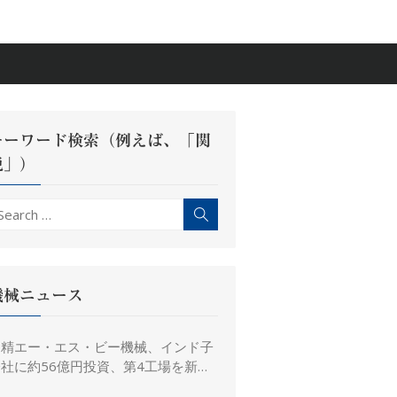
キーワード検索（例えば、「関
税」）
earch
Search
r:
機械ニュース
日精エー・エス・ビー機械、インド子
社に約56億円投資、第4工場を新設
し金型生産能力を増強