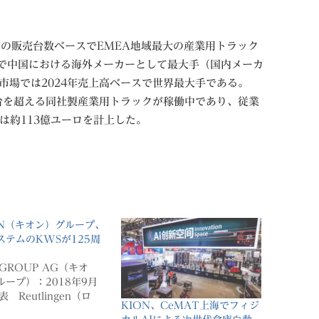
。
年の販売台数ベースでEMEA地域最大の産業用トラック
スで中国における海外メーカーとして最大手（国内メーカ
市場では2024年売上高ベースで世界最大手である。
0万台を超える同社製産業用トラックが稼働中であり、従業
上高は約113億ユーロを計上した。
ON（キオン）グループ、
ステムのKWSが125周
 GROUP AG（キオ
ループ）：2018年9月
表 Reutlingen（ロ
KION、CeMAT上海でフィジ