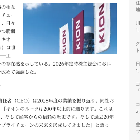
易の相互
地
イチェー
り、日々
1
かつ脆弱
、キオ
G）は世
――工
の存在感を示している。2026年定時株主総会におい
1
を改めて強調した。
合
「
2
営責任者（CEO）は2025年度の業績を振り返り、同社お
「キオンのルーツは200年以上前に遡ります。これは
2
ン、そして顧客からの信頼の歴史です。そして過去20年
豊
サプライチェーンの未来を形成してきました」と語っ