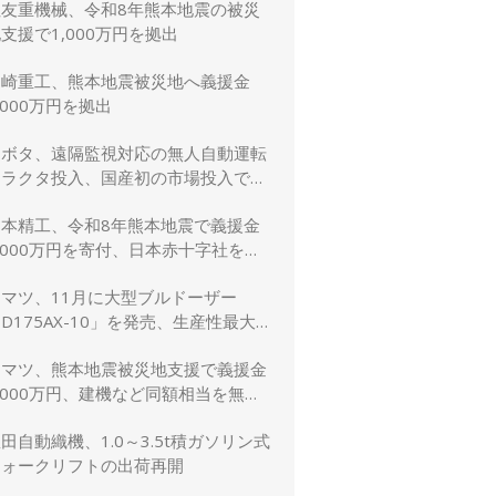
住友重機械、令和8年熊本地震の被災
支援で1,000万円を拠出
川崎重工、熊本地震被災地へ義援金
,000万円を拠出
クボタ、遠隔監視対応の無人自動運転
トラクタ投入、国産初の市場投入でス
マート農業を加速
日本精工、令和8年熊本地震で義援金
,000万円を寄付、日本赤十字社を通
じて被災者支援・復興支援を実施
コマツ、11月に大型ブルドーザー
D175AX-10」を発売、生産性最大
5％向上
コマツ、熊本地震被災地支援で義援金
,000万円、建機など同額相当を無償
貸与
田自動織機、1.0～3.5t積ガソリン式
フォークリフトの出荷再開