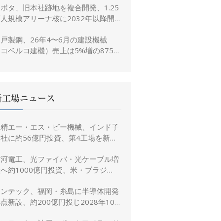
ボタ、旧本社跡地を複合開発、1.25
人規模アリーナ核に2032年以降開
業へ
戸製鋼、26年4〜6月の建設機械
コベルコ建機）売上は5%増の875億
、26年度予想は16%増の4,520億円
に修正
新工場ニュース
日精エー・エス・ビー機械、インド子
社に約56億円投資、第4工場を新設
し金型生産能力を増強
古河電工、光ファイバ・光ケーブル増
へ約1000億円投資、米・ブラジ
ル・日本・インドで生産能力倍増
リンテック、福岡・糸島に半導体開発
点新設、約200億円投じ2028年10
月竣工へ