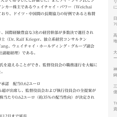
基盤構築に大きく寄与したと評価した。またクイ・ジャン氏とシ
ンカー株主であるウェイチャイ・パワー（Weichai
いており、ドイツ・中国間の長期協力の好例であると称賛
7
き、国際経験豊富な3名の経営幹部が多数決で選任され
r. Ralf Krieger、独立系経営コンサルタン
 Wang、ウェイチャイ・ホールディング・グループ副会
同社副総経理）である。
ー
3氏を迎えることができ、監督役員会の職務遂行を大幅に
た。
鋳
承認 配当0.62ユーロ
三
％超が出席し、監督役員会および執行役員会の全提案が
力
当たり0.62ユーロ（約35％の配当性向）が決定され
T
年12月まで延長