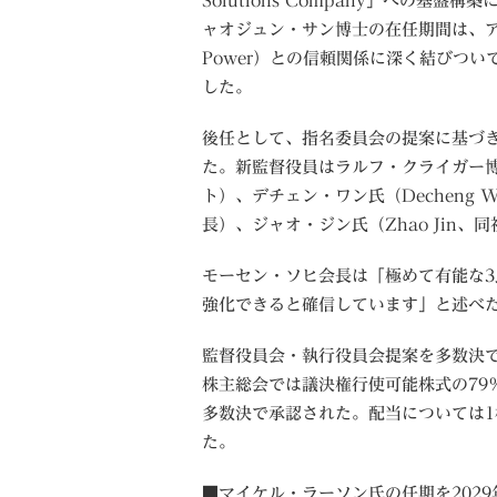
Solutions Company」への
ャオジュン・サン博士の在任期間は、ア
Power）との信頼関係に深く結びつ
した。
後任として、指名委員会の提案に基づ
た。新監督役員はラルフ・クライガー博士（D
ト）、デチェン・ワン氏（Decheng
長）、ジャオ・ジン氏（Zhao Jin、
モーセン・ソヒ会長は「極めて有能な
強化できると確信しています」と述べ
監督役員会・執行役員会提案を多数決で
株主総会では議決権行使可能株式の79
多数決で承認された。配当については1株
た。
■マイケル・ラーソン氏の任期を2029