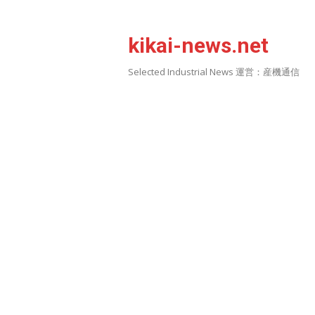
Skip
to
kikai-news.net
content
Selected Industrial News 運営：産機通信