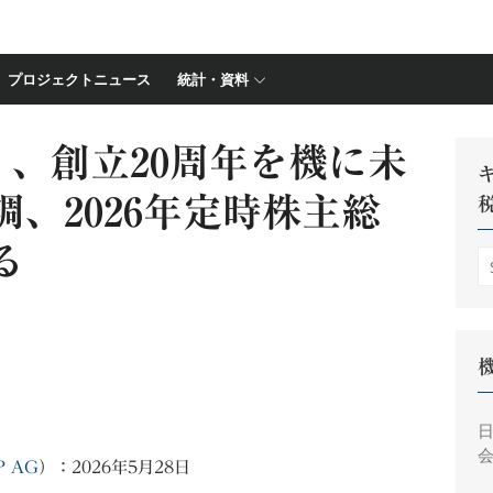
プロジェクトニュース
統計・資料
）、創立20周年を機に未
、2026年定時株主総
る
S
fo
会
P AG
）：2026年5月28日