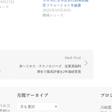
カルAIによる次世代倉庫自動
年9月17日
化ソリューションを披露
ュース
2025年10月30日
機械ニュース
Next Post
米ヘリオス・テクノロジーズ、従業員福利
手
厚生で最高評価を2年連続受賞
月間アーカイブ
プロ
ベルコ
月
川崎重
度予想は