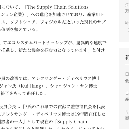
ク
、「The Supply Chain Solutions
万
ューション企業）」への進化を加速させており、産業用ト
ス、ソフトウェア、フィジカルAIといった現代のサプ
神
（
る体制を整えている。
円
そしてエコシステムパートナーシップが、驚異的な速度で
を推進し、新たな機会を掴む力となっています」と付け
役員の改選では、アレクサンダー・ディベリウス博士
会
、クイ・ジャン氏（Kui Jiang）、シャオジュン・サン博士
主総会終了をもって退任した。
産
）監督役員会長は「3氏のこれまでの貢献に監督役員会を代表
アレクサンダー・ディベリウス博士は19年間在任した
拠
の一人」として現在の「Supply Chain