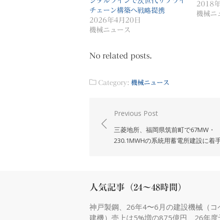
ジタルツインで次世代サプライ
2018
チェーン構築へ戦略提携
機械ニ
2026年4月20日
機械ニュース
No related posts.
Category:
機械ニュース
投
Previous Post
稿
三菱地所、福岡県筑前町で67MW・
ナ
230.1MWHの系統用蓄電所建設に着
ビ
ゲ
ー
人気記事（24～48時間）
シ
神戸製鋼、26年4〜6月の建設機械（コ
ョ
建機）売上は5%増の875億円、26年