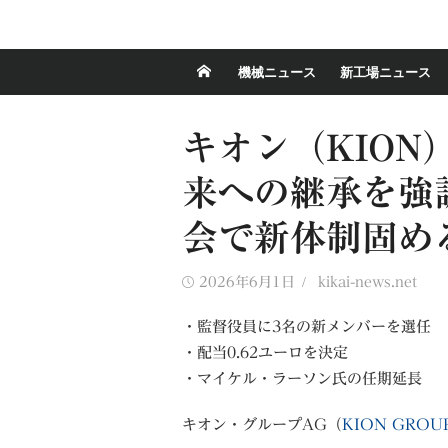
機械ニュース
新工場ニュース
キオン（KION
来への継承を強調
会で新体制固め
Posted
Author
2026年6月1日
kikai-news.net
on
・監督役員に3名の新メンバーを選任
・配当0.62ユーロを決定
・マイケル・ラーソン氏の任期延長
キオン・グループAG（
KION GROU