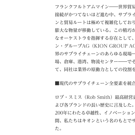
フランクフルトアムマイン――世界貿
接続がかつてないほど進む中、サプラ
ンと貿易ルートは極めて複雑化してお
膨大な物量が移動している。この精巧
なオーケストラを指揮する存在として
ン・グループAG（KION GROUP A
界のサプライチェーンのあらゆる現場
場、倉庫、港湾、物流センター――でそ
て、同社は業界の原動力としての役割
■現代のサプライチェーン全要素を統
ロブ・スミス（Rob Smith）最高経
よび各ブランドの長い歴史に言及した。
200年にわたる卓越性、イノベーショ
間、私たちはキオンという名のもとで
た。